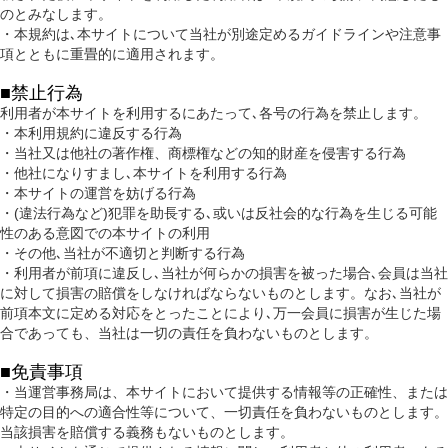
のとみなします。
・本規約は､本サイトについて当社が別途定めるガイドラインや注意事
項とともに重畳的に適用されます。
■禁止行為
利用者が本サイトを利用するにあたって､各号の行為を禁止します。
・本利用規約に違反する行為
・当社又は他社の著作権、商標権などの知的財産を侵害する行為
・他社になりすまし､本サイトを利用する行為
・本サイトの運営を妨げる行為
・(違法行為など)犯罪を助長する､或いは反社会的な行為を生じる可能
性のある意図での本サイトの利用
・その他､当社が不適切と判断する行為
・利用者が前項に違反し､当社が何らかの損害を被った場合､会員は当社
に対して損害の賠償をしなければならないものとします。なお､当社が
前項本文に定める対応をとったことにより､万一会員に損害が生じた場
合であっても、当社は一切の責任を負わないものとします。
■免責事項
・当運営事務局は、本サイトにおいて提供する情報等の正確性、または
特定の目的への適合性等について、一切責任を負わないものとします。
当該損害を賠償する義務もないものとします。