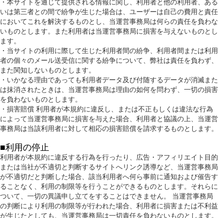
・本サイトを通じて提供される情報に関し、利用者と他の利用者、ある
いは第三者との間で紛争が生じた場合は、ユーザーは自己の費用と責任
においてこれを解決するものとし、当運営事務局は何らの責任を負わな
いものとします。また利用者は当運営事務局に損害を与えないものとし
ます。
・当サイトの利用に際して生じた利用者間の紛争、利用者間または利用
者の個々のメール送受信に関する紛争について、弊社は責任を負わず、
また関知しないものとします。
・いかなる理由であっても利用者データ及び付随するデータが消滅また
は抹消されたときは、当運営事務局は理由の如何を問わず、一切の損害
を負わないものとします。
・損害賠償 利用者が本規約に違反し、または不正もしくは違法な行為
によって当運営事務局に損害を与えた場合、利用者と協議の上、当運営
事務局は当該利用者に対して相応の損害賠償を請求するものとします。
■利用の停止
利用者が本規約に違反する行為を行ったり、広告・アフィリエイト目的
または当社が不適切と判断するサイトへリンク誘導など、当運営事務局
が不適切だと判断した場合、該当利用者へ何ら事前に通知および催告す
ることなく、利用の制限等を行うことができるものとします。それらに
ついて、一切の異議申し立てをすることはできません。 当運営事務局
の判断により利用の制限等が行われた場合、利用者に損害または不利益
が生じたとしても、当運営事務局は一切責任を負わないものとします。