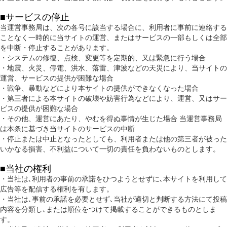
■サービスの停止
当運営事務局は、次の各号に該当する場合に、利用者に事前に連絡する
ことなく一時的に当サイトの運営、またはサービスの一部もしくは全部
を中断・停止することがあります。
・システムの修復、点検、変更等を定期的、又は緊急に行う場合
・地震、火災、停電、洪水、落雷、津波などの天災により、当サイトの
運営、サービスの提供が困難な場合
・戦争、暴動などにより本サイトの提供ができなくなった場合
・第三者による本サイトの破壊や妨害行為などにより、運営、又はサー
ビスの提供が困難な場合
・その他、運営にあたり、やむを得ぬ事情が生じた場合 当運営事務局
は本条に基づき当サイトのサービスの中断
・停止または中止となったとしても、利用者または他の第三者が被った
いかなる損害、不利益について一切の責任を負わないものとします。
■当社の権利
・当社は､利用者の事前の承諾をひつようとせずに､本サイトを利用して
広告等を配信する権利を有します。
・当社は､事前の承諾を必要とせず､当社が適切と判断する方法にて投稿
内容を分類し､または順位をつけて掲載することができるものとしま
す。