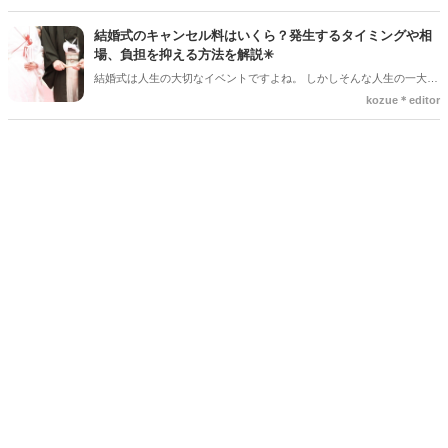
がどんどん増えてくる季節でもあります。 沢山のアイディアをチェッ
クして準備を進めましょう♪
結婚式のキャンセル料はいくら？発生するタイミングや相
場、負担を抑える方法を解説✳︎
結婚式は人生の大切なイベントですよね。 しかしそんな人生の一大イ
ベントでも、やむを得ない事情で延期や中止、キャンセルを検討しな
kozue＊editor
ければならないケースもあります。そんなときに気になるのが「キャ
ンセル料」です。 「いつからキャンセル料がかかるの？」「全額支払
わないといけないの？」と不安に思う方も多いでしょう。 この記事で
は、結婚式のキャンセル料が発生するタイミングや相場、負担を抑え
る方法についてわかりやすく解説します。