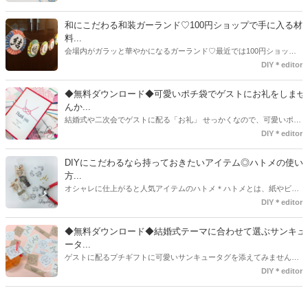
とないのでは、お洒落度が全然違う◇＼インスタ映え／が流行するい
ま、付いてた方が断然可愛い♡そんなプレ花嫁さんたちの#サンキュー
和にこだわる和装ガーランド♡100円ショップで手に入る材
タグアイデア、探してみました♪
料...
会場内がガラッと華やかになるガーランド♡最近では100円ショップ
で既に完成された物が販売されていたり、ネット上でダウンロードし
DIY＊editor
て印刷した紙にリボンや麻ひもなどに通すだけで仕上がる物もありま
す。ダウンロードしたデザインを印刷する紙をこだわるプレ花嫁さん
◆無料ダウンロード◆可愛いポチ袋でゲストにお礼をしませ
も・・・♡紙質や柄などでガラッと印象が変わりますよね♪
んか...
結婚式や二次会でゲストに配る「お礼」 せっかくなので、可愛いポチ
袋で用意しませんか？今回の記事では無料でダウンロードできるデザ
DIY＊editor
インを用意してみました。ご自宅にプリンターがある方は是非ご利用
ください。いつもStrawberryを読んで頂いているプレ花嫁さんのお手
DIYにこだわるなら持っておきたいアイテム◎ハトメの使い
伝いが少しでも出来れば嬉しいです♡
方...
オシャレに仕上がると人気アイテムのハトメ＊ハトメとは、紙やビニ
ールなどに開けた穴につける金具のことでサイズが幅広く揃っていま
DIY＊editor
す◎また素材は、ゴールドやニッケル、アルミ、ステンレスなどがあ
り、付けるものの素材や色にあわせて選ぶことができるんです♪*
◆無料ダウンロード◆結婚式テーマに合わせて選ぶサンキュ
ータ...
ゲストに配るプチギフトに可愛いサンキュータグを添えてみません
か？今回の記事では無料でダウンロードできる春婚にもピッタリなサ
DIY＊editor
ンキュータグのデザインをご用意してみました。ご自宅にプリンター
がある方は是非ご利用ください。いつもStrawberryを読んで頂いてい