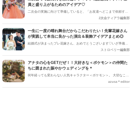
準で選べばいいの？」「頼まれた側はどんなことを話すの？」とギモ
員と盛り上がるためのアイデア♡
ンが尽きない部分でもあるかと思います＊そこで今回の記事では、
二次会の実施に向けて準備していると、「お友達へどこまで依頼する
「主賓の挨拶」についての基本的な知識やお願いする相手の選び方、
のか」と悩まれている花嫁さんを多く見かけます◎ 「二次会の幹事を
2次会ティアラ編集部
依頼のマナーなどを詳しく解説していきます♪*。
してほしい」「結婚式受付の依頼済み」「でも結婚式の余興の依頼も
している…！」など考えていると、誰に何を依頼すればいいのだろ
一生に一度の晴れ舞台だからこだわりたい！先輩花嫁さん
う・・・！ と結婚式準備にあわせてまたまた悩みが増えてしまうもの
が実践して本当に良かった演出＆装飾アイデアまとめ◎
です＊
結婚式が決まったプレ花嫁さん、おめでとうございます♡いざ準備を
始めると、「何から手をつければいいの？」「他の人はどんなことを
ストロベリー編集部
しているの？」とワクワクする反面、ちょっぴり不安になることもあ
りますよね。SNSで素敵な写真を見れば見るほど、「あれもこれもや
アナタの心をGETだぜ！！大好きな＜ポケモン＞の仲間た
りたい！」と夢が膨らむ一方、「予算や準備時間を考えると、どこに
ちに囲まれた賑やかウェディングを＊
注力すべき？」という悩みも尽きないもの。 そこで今回は、数多くの
何年経っても変わらない人気キャラクター＜ポケモン＞。 大切なこの
素敵な結婚式を見届けてきた編集部が、卒花嫁さんに聞いた「やって
日は、大好きなこの子たちに囲まれて、幸せな1日をもっともっと幸
azusa＊editor
よかった！」と心から思える演出と装飾のアイデアを厳選してご紹介
せに♡♡ 今回は、結婚式に＜ポケモン＞を取り入れた大人可愛いウェ
します。ぜひ、これからの準備の参考にしてくださいね！
ディングアイデアをご紹介します◎