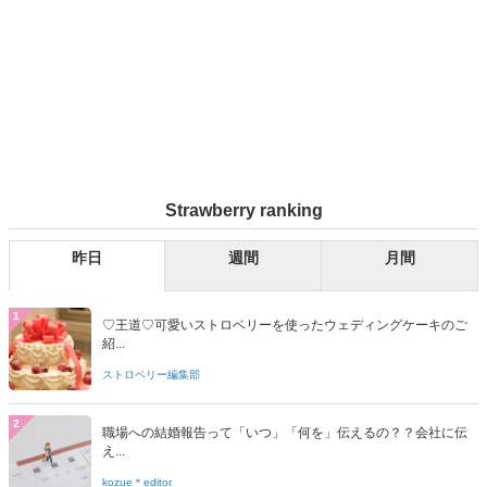
Strawberry ranking
昨日
週間
月間
1
♡王道♡可愛いストロベリーを使ったウェディングケーキのご
紹...
ストロベリー編集部
2
職場への結婚報告って「いつ」「何を」伝えるの？？会社に伝
え...
kozue＊editor