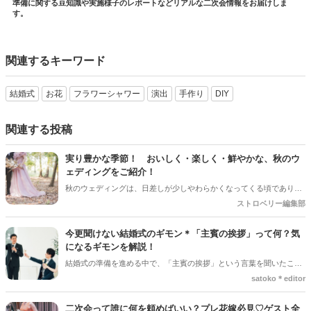
準備に関する豆知識や実施様子のレポートなどリアルな二次会情報をお届けしま
す。
関連するキーワード
結婚式
お花
フラワーシャワー
演出
手作り
DIY
関連する投稿
実り豊かな季節！ おいしく・楽しく・鮮やかな、秋のウ
ェディングをご紹介！
秋のウェディングは、日差しが少しやわらかくなってくる頃であり、
色々なことへの行動的がみなぎってくる季節。同時に、おいしいもの
ストロベリー編集部
がどんどん増えてくる季節でもあります。 沢山のアイディアをチェッ
クして準備を進めましょう♪
今更聞けない結婚式のギモン＊「主賓の挨拶」って何？気
になるギモンを解説！
結婚式の準備を進める中で、「主賓の挨拶」という言葉を聞いたこと
がある人は多いのではないでしょうか＊ですが、具体的に何をするの
satoko＊editor
か、誰にお願いすればいいのか、意外と知らない人も少なくありませ
ん。特に初めて結婚式を挙げる新郎新婦さんにとっては、「どんな基
二次会って誰に何を頼めばいい？プレ花嫁必見♡ゲスト全