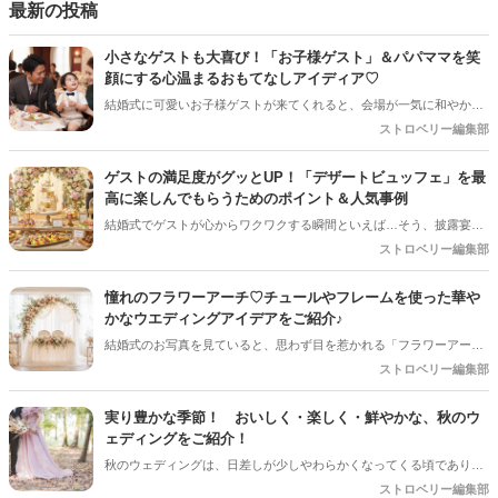
るプレ花嫁さんのお手伝いが少しでも出来れば嬉しいです♡
最新の投稿
小さなゲストも大喜び！「お子様ゲスト」＆パパママを笑
顔にする心温まるおもてなしアイディア♡
結婚式に可愛いお子様ゲストが来てくれると、会場が一気に和やかな
雰囲気になりますよね！でも、ご招待するプレ花嫁さんとしては「途
ストロベリー編集部
中で飽きて泣いちゃわないかな…」「パパやママに負担をかけすぎて
いないかな？」と、ちょっぴり心配になることも多いはず。 小さなゲ
ゲストの満足度がグッとUP！「デザートビュッフェ」を最
ストと、子育て真っ最中のパパママ（ご友人）に「本当に参列してよ
高に楽しんでもらうためのポイント＆人気事例
かった！」と思ってもらうためには、ちょっとした心遣いや事前準備
結婚式でゲストが心からワクワクする瞬間といえば…そう、披露宴後
が大切です。今回は、お子様ゲストとご家族に安心して楽しんでもら
半の「デザートタイム」です！中でも、ガーデンやロビーにずらりと
ストロベリー編集部
うための、素敵なおもてなしアイディアをご紹介します！
並ぶスイーツから好きなものを自分で選べる「デザートビュッフェ」
は、ゲストのテンションが一番上がる大人気の演出ですよね。今回は
憧れのフラワーアーチ♡チュールやフレームを使った華や
デザートビュッフェで絶対に押さえておきたいポイントと、実際に大
かなウエディングアイデアをご紹介♪
好評だった事例をご紹介します！
結婚式のお写真を見ていると、思わず目を惹かれる「フラワーアー
チ」♡ お花をたっぷり使ったアーチはもちろん、チュールやフレーム
ストロベリー編集部
を組み合わせたデザインなど、最近はフォトスポットとしても楽しめ
るコーディネートが人気を集めています♪ 挙式会場や高砂、ウエルカ
実り豊かな季節！ おいしく・楽しく・鮮やかな、秋のウ
ムスペース、フォトブースなど、さまざまな場所で取り入れられるの
ェディングをご紹介！
も魅力のひとつ＊ 今回は、フラワーアーチの魅力や、おしゃれなアレ
秋のウェディングは、日差しが少しやわらかくなってくる頃であり、
ンジアイデアをご紹介します♡
色々なことへの行動的がみなぎってくる季節。同時に、おいしいもの
ストロベリー編集部