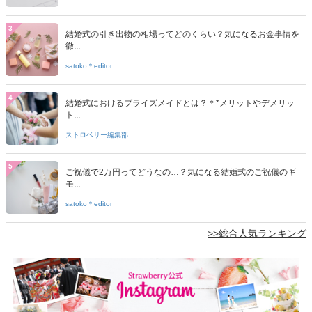
3
結婚式の引き出物の相場ってどのくらい？気になるお金事情を
徹...
satoko＊editor
4
結婚式におけるブライズメイドとは？＊*メリットやデメリッ
ト...
ストロベリー編集部
5
ご祝儀で2万円ってどうなの…？気になる結婚式のご祝儀のギ
モ...
satoko＊editor
>>総合人気ランキング