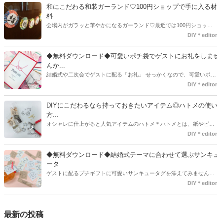
ま、付いてた方が断然可愛い♡そんなプレ花嫁さんたちの#サンキュー
和にこだわる和装ガーランド♡100円ショップで手に入る材
タグアイデア、探してみました♪
料...
会場内がガラッと華やかになるガーランド♡最近では100円ショップ
で既に完成された物が販売されていたり、ネット上でダウンロードし
DIY＊editor
て印刷した紙にリボンや麻ひもなどに通すだけで仕上がる物もありま
す。ダウンロードしたデザインを印刷する紙をこだわるプレ花嫁さん
◆無料ダウンロード◆可愛いポチ袋でゲストにお礼をしませ
も・・・♡紙質や柄などでガラッと印象が変わりますよね♪
んか...
結婚式や二次会でゲストに配る「お礼」 せっかくなので、可愛いポチ
袋で用意しませんか？今回の記事では無料でダウンロードできるデザ
DIY＊editor
インを用意してみました。ご自宅にプリンターがある方は是非ご利用
ください。いつもStrawberryを読んで頂いているプレ花嫁さんのお手
DIYにこだわるなら持っておきたいアイテム◎ハトメの使い
伝いが少しでも出来れば嬉しいです♡
方...
オシャレに仕上がると人気アイテムのハトメ＊ハトメとは、紙やビニ
ールなどに開けた穴につける金具のことでサイズが幅広く揃っていま
DIY＊editor
す◎また素材は、ゴールドやニッケル、アルミ、ステンレスなどがあ
り、付けるものの素材や色にあわせて選ぶことができるんです♪*
◆無料ダウンロード◆結婚式テーマに合わせて選ぶサンキュ
ータ...
ゲストに配るプチギフトに可愛いサンキュータグを添えてみません
か？今回の記事では無料でダウンロードできる春婚にもピッタリなサ
DIY＊editor
ンキュータグのデザインをご用意してみました。ご自宅にプリンター
がある方は是非ご利用ください。いつもStrawberryを読んで頂いてい
るプレ花嫁さんのお手伝いが少しでも出来れば嬉しいです♡
最新の投稿