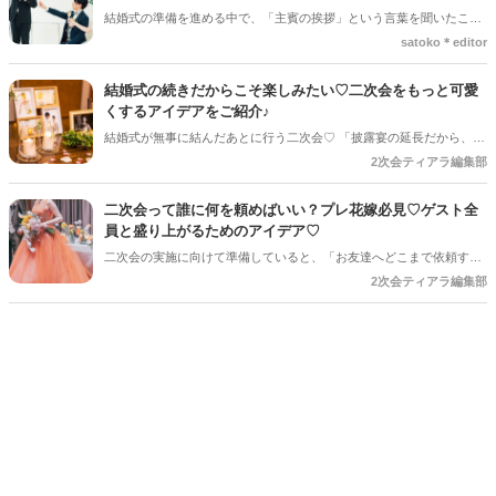
ね。今回は、読みやすい手紙の基本構成から、ゲストがおいてけぼり
結婚式の準備を進める中で、「主賓の挨拶」という言葉を聞いたこと
にならないための素敵な工夫まで、詳しくご紹介します◎
がある人は多いのではないでしょうか＊ですが、具体的に何をするの
satoko＊editor
か、誰にお願いすればいいのか、意外と知らない人も少なくありませ
ん。特に初めて結婚式を挙げる新郎新婦さんにとっては、「どんな基
結婚式の続きだからこそ楽しみたい♡二次会をもっと可愛
準で選べばいいの？」「頼まれた側はどんなことを話すの？」とギモ
くするアイデアをご紹介♪
ンが尽きない部分でもあるかと思います＊そこで今回の記事では、
結婚式が無事に結んだあとに行う二次会♡ 「披露宴の延長だから、あ
「主賓の挨拶」についての基本的な知識やお願いする相手の選び方、
まり準備しなくても大丈夫」と思っていませんか？ 実は、少しアイデ
2次会ティアラ編集部
依頼のマナーなどを詳しく解説していきます♪*。
アを取り入れるだけで、二次会はもっとおしゃれで思い出に残る時間
になります♪ 結婚式とは違った雰囲気でゲストとゆっくり楽しめるの
二次会って誰に何を頼めばいい？プレ花嫁必見♡ゲスト全
も二次会ならではの魅力＊ 今回は、二次会をもっと可愛く、おふたり
員と盛り上がるためのアイデア♡
らしく楽しむためのアイデアをご紹介します♡
二次会の実施に向けて準備していると、「お友達へどこまで依頼する
のか」と悩まれている花嫁さんを多く見かけます◎ 「二次会の幹事を
2次会ティアラ編集部
してほしい」「結婚式受付の依頼済み」「でも結婚式の余興の依頼も
している…！」など考えていると、誰に何を依頼すればいいのだろ
う・・・！ と結婚式準備にあわせてまたまた悩みが増えてしまうもの
です＊