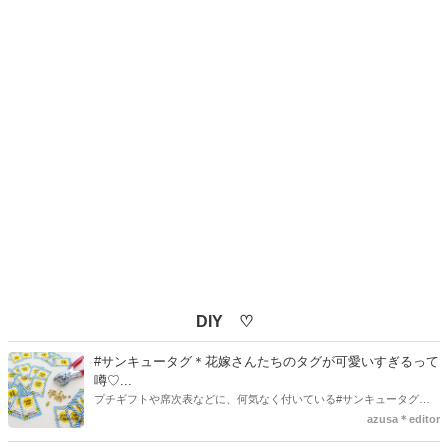
DIY ♡
#サンキュータグ＊花嫁さんたちのタグが可愛いすぎるって
噂♡...
プチギフトや席次表などに、何気なく付いている#サンキュータグ実
はほとんどの花嫁さんが手作りしてるってご存知でしたか！？あるの
azusa＊editor
とないのでは、お洒落度が全然違う◇＼インスタ映え／が流行するい