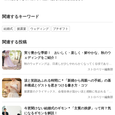
関連するキーワード
結婚式
披露宴
ウェディング
プチギフト
関連する投稿
実り豊かな季節！ おいしく・楽しく・鮮やかな、秋のウ
ェディングをご紹介！
秋のウェディングは、日差しが少しやわらかくなってくる頃であり、
色々なことへの行動的がみなぎってくる季節。同時に、おいしいもの
ストロベリー編集部
がどんどん増えてくる季節でもあります。 沢山のアイディアをチェッ
クして準備を進めましょう♪
涙と笑顔あふれる時間に＊「新婦から両親への手紙」の基
本構成とゲストを惹きつける書き方・コツ
披露宴のクライマックス、会場全体が温かい涙と感動に包まれる「新
婦からご両親への手紙」。結婚式準備の終盤、「何から書き始めれば
ストロベリー編集部
いいんだろう…」「上手く読めるかな」と、ペンが止まってしまうプ
レ花嫁さんは本当にたくさんいます。 育ててくれた家族への感謝を伝
今更聞けない結婚式のギモン＊「主賓の挨拶」って何？気
える大切な場面だからこそ、心からの想いをまっすぐ届けたいですよ
になるギモンを解説！