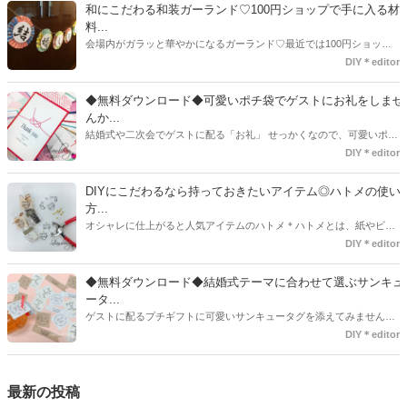
ま、付いてた方が断然可愛い♡そんなプレ花嫁さんたちの#サンキュー
和にこだわる和装ガーランド♡100円ショップで手に入る材
タグアイデア、探してみました♪
料...
会場内がガラッと華やかになるガーランド♡最近では100円ショップ
で既に完成された物が販売されていたり、ネット上でダウンロードし
DIY＊editor
て印刷した紙にリボンや麻ひもなどに通すだけで仕上がる物もありま
す。ダウンロードしたデザインを印刷する紙をこだわるプレ花嫁さん
◆無料ダウンロード◆可愛いポチ袋でゲストにお礼をしませ
も・・・♡紙質や柄などでガラッと印象が変わりますよね♪
んか...
結婚式や二次会でゲストに配る「お礼」 せっかくなので、可愛いポチ
袋で用意しませんか？今回の記事では無料でダウンロードできるデザ
DIY＊editor
インを用意してみました。ご自宅にプリンターがある方は是非ご利用
ください。いつもStrawberryを読んで頂いているプレ花嫁さんのお手
DIYにこだわるなら持っておきたいアイテム◎ハトメの使い
伝いが少しでも出来れば嬉しいです♡
方...
オシャレに仕上がると人気アイテムのハトメ＊ハトメとは、紙やビニ
ールなどに開けた穴につける金具のことでサイズが幅広く揃っていま
DIY＊editor
す◎また素材は、ゴールドやニッケル、アルミ、ステンレスなどがあ
り、付けるものの素材や色にあわせて選ぶことができるんです♪*
◆無料ダウンロード◆結婚式テーマに合わせて選ぶサンキュ
ータ...
ゲストに配るプチギフトに可愛いサンキュータグを添えてみません
か？今回の記事では無料でダウンロードできる春婚にもピッタリなサ
DIY＊editor
ンキュータグのデザインをご用意してみました。ご自宅にプリンター
がある方は是非ご利用ください。いつもStrawberryを読んで頂いてい
るプレ花嫁さんのお手伝いが少しでも出来れば嬉しいです♡
最新の投稿