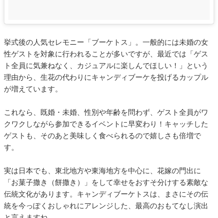
挙式後の人気セレモニー「ブーケトス」。一般的には未婚の女
性ゲストを対象に行われることが多いですが、最近では「ゲス
ト全員に気兼ねなく、カジュアルに楽しんでほしい！」という
理由から、生花の代わりにキャンディブーケを投げるカップル
が増えています。
これなら、既婚・未婚、性別や年齢を問わず、ゲスト全員がワ
クワクしながら参加できるイベントに早変わり！キャッチした
ゲストも、そのあと美味しく食べられるので嬉しさも倍増で
す。
実は日本でも、東北地方や東海地方を中心に、花嫁の門出に
「お菓子撒き（餅撒き）」をして幸せをおすそ分けする素敵な
伝統文化があります。キャンディブーケトスは、まさにその伝
統を今っぽくおしゃれにアレンジした、最高のおもてなし演出
と言えますね。