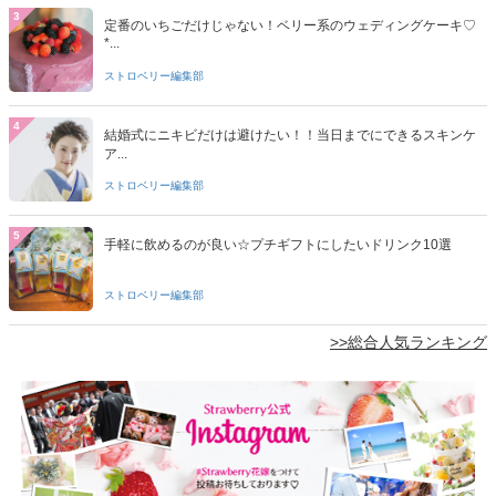
3
定番のいちごだけじゃない！ベリー系のウェディングケーキ♡
*...
ストロベリー編集部
4
結婚式にニキビだけは避けたい！！当日までにできるスキンケ
ア...
ストロベリー編集部
5
手軽に飲めるのが良い☆プチギフトにしたいドリンク10選
ストロベリー編集部
>>総合人気ランキング