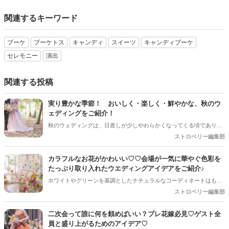
関連するキーワード
ブーケ
ブーケトス
キャンディ
スイーツ
キャンディブーケ
セレモニー
演出
関連する投稿
実り豊かな季節！ おいしく・楽しく・鮮やかな、秋のウ
ェディングをご紹介！
秋のウェディングは、日差しが少しやわらかくなってくる頃であり、
色々なことへの行動的がみなぎってくる季節。同時に、おいしいもの
ストロベリー編集部
がどんどん増えてくる季節でもあります。 沢山のアイディアをチェッ
クして準備を進めましょう♪
カラフルなお花がかわいい♡♡会場が一気に華やぐ色彩を
たっぷり取り入れたウエディングアイデアをご紹介♪
ホワイトやグリーンを基調としたナチュラルなコーディネートはもち
ろん素敵ですが、最近はピンクやオレンジ、ブルー、イエローなど、
ストロベリー編集部
さまざまなカラーを組み合わせた「カラフルフラワー」が人気♡♡ 色
とりどりのお花を取り入れるだけで、会場全体が明るく華やかな印象
二次会って誰に何を頼めばいい？プレ花嫁必見♡ゲスト全
になり、 おふたりらしい世界観を演出できるのもカラフルフラワーの
員と盛り上がるためのアイデア♡
魅力♡今回は、装花やブーケなどのアイデアをご紹介します♪