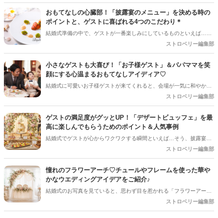
おもてなしの心臓部！「披露宴のメニュー」を決める時の
ポイントと、ゲストに喜ばれる4つのこだわり＊
結婚式準備の中で、ゲストが一番楽しみにしているものといえば…そ
う、やっぱり「お料理」ですよね！ゲストの記憶に残るおもてなしを
ストロベリー編集部
するために、メニュー選びは妥協したくない大切なポイントです。 で
も、いざ式場のパンフレットを開くと、「和食、洋食、中華、和洋折
小さなゲストも大喜び！「お子様ゲスト」＆パパママを笑
衷…どれを選べばいいの？」「試食会って何に気をつければいい
顔にする心温まるおもてなしアイディア♡
の？」と迷ってしまうプレ花嫁さんも多いはず。 そこで今回は、披露
結婚式に可愛いお子様ゲストが来てくれると、会場が一気に和やかな
宴のメニューを決める時に知っておきたい基本のポイントと、満足度
雰囲気になりますよね！でも、ご招待するプレ花嫁さんとしては「途
ストロベリー編集部
をグッと上げるこだわりテクニックを分かりやすく解説します！
中で飽きて泣いちゃわないかな…」「パパやママに負担をかけすぎて
いないかな？」と、ちょっぴり心配になることも多いはず。 小さなゲ
ゲストの満足度がグッとUP！「デザートビュッフェ」を最
ストと、子育て真っ最中のパパママ（ご友人）に「本当に参列してよ
高に楽しんでもらうためのポイント＆人気事例
かった！」と思ってもらうためには、ちょっとした心遣いや事前準備
結婚式でゲストが心からワクワクする瞬間といえば…そう、披露宴後
が大切です。今回は、お子様ゲストとご家族に安心して楽しんでもら
半の「デザートタイム」です！中でも、ガーデンやロビーにずらりと
ストロベリー編集部
うための、素敵なおもてなしアイディアをご紹介します！
並ぶスイーツから好きなものを自分で選べる「デザートビュッフェ」
は、ゲストのテンションが一番上がる大人気の演出ですよね。今回は
憧れのフラワーアーチ♡チュールやフレームを使った華や
デザートビュッフェで絶対に押さえておきたいポイントと、実際に大
かなウエディングアイデアをご紹介♪
好評だった事例をご紹介します！
結婚式のお写真を見ていると、思わず目を惹かれる「フラワーアー
チ」♡ お花をたっぷり使ったアーチはもちろん、チュールやフレーム
ストロベリー編集部
を組み合わせたデザインなど、最近はフォトスポットとしても楽しめ