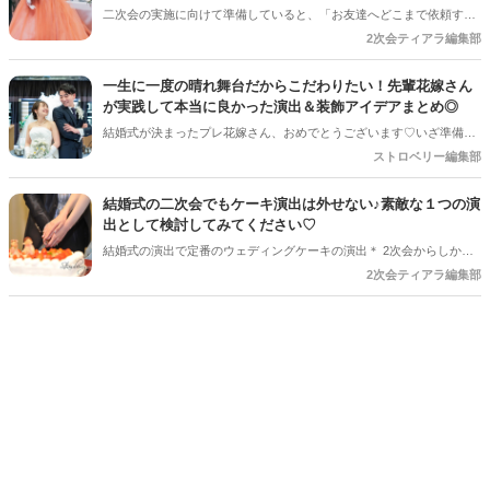
二次会の実施に向けて準備していると、「お友達へどこまで依頼する
のか」と悩まれている花嫁さんを多く見かけます◎ 「二次会の幹事を
2次会ティアラ編集部
してほしい」「結婚式受付の依頼済み」「でも結婚式の余興の依頼も
している…！」など考えていると、誰に何を依頼すればいいのだろ
一生に一度の晴れ舞台だからこだわりたい！先輩花嫁さん
う・・・！ と結婚式準備にあわせてまたまた悩みが増えてしまうもの
が実践して本当に良かった演出＆装飾アイデアまとめ◎
です＊
結婚式が決まったプレ花嫁さん、おめでとうございます♡いざ準備を
始めると、「何から手をつければいいの？」「他の人はどんなことを
ストロベリー編集部
しているの？」とワクワクする反面、ちょっぴり不安になることもあ
りますよね。SNSで素敵な写真を見れば見るほど、「あれもこれもや
結婚式の二次会でもケーキ演出は外せない♪素敵な１つの演
りたい！」と夢が膨らむ一方、「予算や準備時間を考えると、どこに
出として検討してみてください♡
注力すべき？」という悩みも尽きないもの。 そこで今回は、数多くの
結婚式の演出で定番のウェディングケーキの演出＊ 2次会からしかお
素敵な結婚式を見届けてきた編集部が、卒花嫁さんに聞いた「やって
越し頂けないご友人様に向けて、2次会でもしっかり「ケーキ入刀」
2次会ティアラ編集部
よかった！」と心から思える演出と装飾のアイデアを厳選してご紹介
「ファーストバイト」を行いましょう◎
します。ぜひ、これからの準備の参考にしてくださいね！