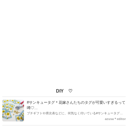
DIY ♡
#サンキュータグ＊花嫁さんたちのタグが可愛いすぎるって
噂♡...
プチギフトや席次表などに、何気なく付いている#サンキュータグ実
はほとんどの花嫁さんが手作りしてるってご存知でしたか！？あるの
azusa＊editor
とないのでは、お洒落度が全然違う◇＼インスタ映え／が流行するい