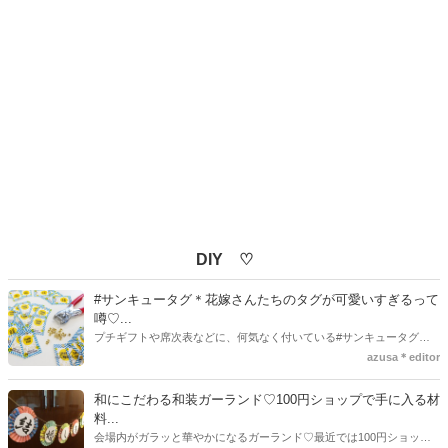
DIY ♡
#サンキュータグ＊花嫁さんたちのタグが可愛いすぎるって
噂♡...
プチギフトや席次表などに、何気なく付いている#サンキュータグ実
はほとんどの花嫁さんが手作りしてるってご存知でしたか！？あるの
azusa＊editor
とないのでは、お洒落度が全然違う◇＼インスタ映え／が流行するい
ま、付いてた方が断然可愛い♡そんなプレ花嫁さんたちの#サンキュー
和にこだわる和装ガーランド♡100円ショップで手に入る材
タグアイデア、探してみました♪
料...
会場内がガラッと華やかになるガーランド♡最近では100円ショップ