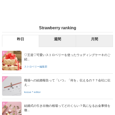
Strawberry ranking
昨日
週間
月間
1
♡王道♡可愛いストロベリーを使ったウェディングケーキのご
紹...
ストロベリー編集部
2
職場への結婚報告って「いつ」「何を」伝えるの？？会社に伝
え...
kozue＊editor
3
結婚式の引き出物の相場ってどのくらい？気になるお金事情を
徹...