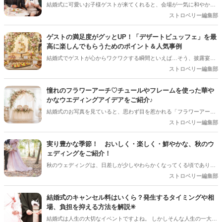
結婚式に可愛いお子様ゲストが来てくれると、会場が一気に和やかな
雰囲気になりますよね！でも、ご招待するプレ花嫁さんとしては「途
ストロベリー編集部
中で飽きて泣いちゃわないかな…」「パパやママに負担をかけすぎて
いないかな？」と、ちょっぴり心配になることも多いはず。 小さなゲ
ゲストの満足度がグッとUP！「デザートビュッフェ」を最
ストと、子育て真っ最中のパパママ（ご友人）に「本当に参列してよ
高に楽しんでもらうためのポイント＆人気事例
かった！」と思ってもらうためには、ちょっとした心遣いや事前準備
結婚式でゲストが心からワクワクする瞬間といえば…そう、披露宴後
が大切です。今回は、お子様ゲストとご家族に安心して楽しんでもら
半の「デザートタイム」です！中でも、ガーデンやロビーにずらりと
ストロベリー編集部
うための、素敵なおもてなしアイディアをご紹介します！
並ぶスイーツから好きなものを自分で選べる「デザートビュッフェ」
は、ゲストのテンションが一番上がる大人気の演出ですよね。今回は
憧れのフラワーアーチ♡チュールやフレームを使った華や
デザートビュッフェで絶対に押さえておきたいポイントと、実際に大
かなウエディングアイデアをご紹介♪
好評だった事例をご紹介します！
結婚式のお写真を見ていると、思わず目を惹かれる「フラワーアー
チ」♡ お花をたっぷり使ったアーチはもちろん、チュールやフレーム
ストロベリー編集部
を組み合わせたデザインなど、最近はフォトスポットとしても楽しめ
るコーディネートが人気を集めています♪ 挙式会場や高砂、ウエルカ
実り豊かな季節！ おいしく・楽しく・鮮やかな、秋のウ
ムスペース、フォトブースなど、さまざまな場所で取り入れられるの
ェディングをご紹介！
も魅力のひとつ＊ 今回は、フラワーアーチの魅力や、おしゃれなアレ
秋のウェディングは、日差しが少しやわらかくなってくる頃であり、
ンジアイデアをご紹介します♡
色々なことへの行動的がみなぎってくる季節。同時に、おいしいもの
ストロベリー編集部
がどんどん増えてくる季節でもあります。 沢山のアイディアをチェッ
クして準備を進めましょう♪
結婚式のキャンセル料はいくら？発生するタイミングや相
場、負担を抑える方法を解説✳︎
結婚式は人生の大切なイベントですよね。 しかしそんな人生の一大イ