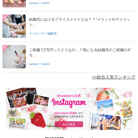
satoko＊editor
4
結婚式におけるブライズメイドとは？＊*メリットやデメリッ
ト...
ストロベリー編集部
5
ご祝儀で2万円ってどうなの…？気になる結婚式のご祝儀のギ
モ...
satoko＊editor
>>総合人気ランキング