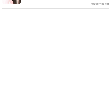
ベントでも、やむを得ない事情で延期や中止、キャンセルを検討しな
kozue＊editor
ければならないケースもあります。そんなときに気になるのが「キャ
ンセル料」です。 「いつからキャンセル料がかかるの？」「全額支払
わないといけないの？」と不安に思う方も多いでしょう。 この記事で
は、結婚式のキャンセル料が発生するタイミングや相場、負担を抑え
る方法についてわかりやすく解説します。