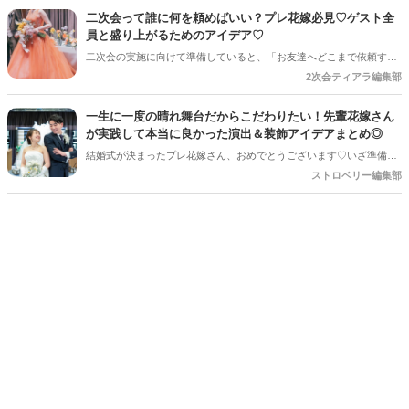
ん。特に初めて結婚式を挙げる新郎新婦さんにとっては、「どんな基
二次会って誰に何を頼めばいい？プレ花嫁必見♡ゲスト全
準で選べばいいの？」「頼まれた側はどんなことを話すの？」とギモ
員と盛り上がるためのアイデア♡
ンが尽きない部分でもあるかと思います＊そこで今回の記事では、
二次会の実施に向けて準備していると、「お友達へどこまで依頼する
「主賓の挨拶」についての基本的な知識やお願いする相手の選び方、
のか」と悩まれている花嫁さんを多く見かけます◎ 「二次会の幹事を
2次会ティアラ編集部
依頼のマナーなどを詳しく解説していきます♪*。
してほしい」「結婚式受付の依頼済み」「でも結婚式の余興の依頼も
している…！」など考えていると、誰に何を依頼すればいいのだろ
一生に一度の晴れ舞台だからこだわりたい！先輩花嫁さん
う・・・！ と結婚式準備にあわせてまたまた悩みが増えてしまうもの
が実践して本当に良かった演出＆装飾アイデアまとめ◎
です＊
結婚式が決まったプレ花嫁さん、おめでとうございます♡いざ準備を
始めると、「何から手をつければいいの？」「他の人はどんなことを
ストロベリー編集部
しているの？」とワクワクする反面、ちょっぴり不安になることもあ
りますよね。SNSで素敵な写真を見れば見るほど、「あれもこれもや
りたい！」と夢が膨らむ一方、「予算や準備時間を考えると、どこに
注力すべき？」という悩みも尽きないもの。 そこで今回は、数多くの
素敵な結婚式を見届けてきた編集部が、卒花嫁さんに聞いた「やって
よかった！」と心から思える演出と装飾のアイデアを厳選してご紹介
します。ぜひ、これからの準備の参考にしてくださいね！