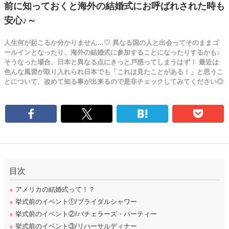
前に知っておくと海外の結婚式にお呼ばれされた時も
安心♪～
人生何が起こるか分かりません…♡ 異なる国の人と出会ってそのままゴ
ールインとなったり、海外の結婚式に参加することになったりするかも♪
そうなった場合、日本と異なる点にきっと戸惑ってしまうはず！ 最近は
色んな風習が取り入れられ日本でも「これは見たことがある！」と思うこ
とについて、改めて知る事が出来るので是非チェックしてみてください◎
目次
●
アメリカの結婚式って！？
●
挙式前のイベント①/ブライダルシャワー
●
挙式前のイベント②/バチェラーズ・パーティー
●
挙式前のイベント③/リハーサルディナー