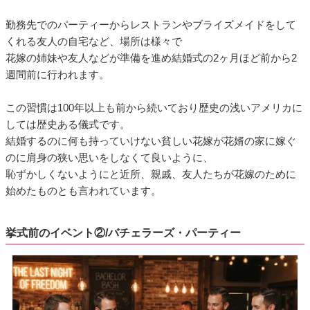
勤務先でのパーティーからレストランやブライズメイドをして
くれる友人の自宅など、場所は様々で
花嫁の姉妹や友人などが準備を進め結婚式の2ヶ月ほど前から2
週間前に行われます。
この習慣は100年以上も前から続いており歴史の浅いアメリカに
しては歴史ある儀式です。
結婚するのに何も持っていけない貧しい花嫁が花婿の家に嫁ぐ
のに肩身の狭い思いをしなくて良いように、
恥ずかしくないようにと近所、親戚、友人たちが花嫁のために
始めたものとも言われています。
挙式前のイベント②/バチェラーズ・パーティー