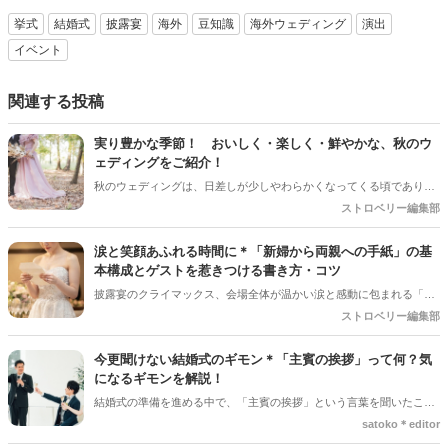
挙式
結婚式
披露宴
海外
豆知識
海外ウェディング
演出
イベント
関連する投稿
実り豊かな季節！ おいしく・楽しく・鮮やかな、秋のウ
ェディングをご紹介！
秋のウェディングは、日差しが少しやわらかくなってくる頃であり、
色々なことへの行動的がみなぎってくる季節。同時に、おいしいもの
ストロベリー編集部
がどんどん増えてくる季節でもあります。 沢山のアイディアをチェッ
クして準備を進めましょう♪
涙と笑顔あふれる時間に＊「新婦から両親への手紙」の基
本構成とゲストを惹きつける書き方・コツ
披露宴のクライマックス、会場全体が温かい涙と感動に包まれる「新
婦からご両親への手紙」。結婚式準備の終盤、「何から書き始めれば
ストロベリー編集部
いいんだろう…」「上手く読めるかな」と、ペンが止まってしまうプ
レ花嫁さんは本当にたくさんいます。 育ててくれた家族への感謝を伝
今更聞けない結婚式のギモン＊「主賓の挨拶」って何？気
える大切な場面だからこそ、心からの想いをまっすぐ届けたいですよ
になるギモンを解説！
ね。今回は、読みやすい手紙の基本構成から、ゲストがおいてけぼり
結婚式の準備を進める中で、「主賓の挨拶」という言葉を聞いたこと
にならないための素敵な工夫まで、詳しくご紹介します◎
がある人は多いのではないでしょうか＊ですが、具体的に何をするの
satoko＊editor
か、誰にお願いすればいいのか、意外と知らない人も少なくありませ