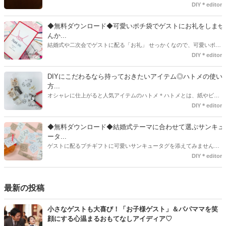
で既に完成された物が販売されていたり、ネット上でダウンロードし
DIY＊editor
て印刷した紙にリボンや麻ひもなどに通すだけで仕上がる物もありま
す。ダウンロードしたデザインを印刷する紙をこだわるプレ花嫁さん
◆無料ダウンロード◆可愛いポチ袋でゲストにお礼をしませ
も・・・♡紙質や柄などでガラッと印象が変わりますよね♪
んか...
結婚式や二次会でゲストに配る「お礼」 せっかくなので、可愛いポチ
袋で用意しませんか？今回の記事では無料でダウンロードできるデザ
DIY＊editor
インを用意してみました。ご自宅にプリンターがある方は是非ご利用
ください。いつもStrawberryを読んで頂いているプレ花嫁さんのお手
DIYにこだわるなら持っておきたいアイテム◎ハトメの使い
伝いが少しでも出来れば嬉しいです♡
方...
オシャレに仕上がると人気アイテムのハトメ＊ハトメとは、紙やビニ
ールなどに開けた穴につける金具のことでサイズが幅広く揃っていま
DIY＊editor
す◎また素材は、ゴールドやニッケル、アルミ、ステンレスなどがあ
り、付けるものの素材や色にあわせて選ぶことができるんです♪*
◆無料ダウンロード◆結婚式テーマに合わせて選ぶサンキュ
ータ...
ゲストに配るプチギフトに可愛いサンキュータグを添えてみません
か？今回の記事では無料でダウンロードできる春婚にもピッタリなサ
DIY＊editor
ンキュータグのデザインをご用意してみました。ご自宅にプリンター
がある方は是非ご利用ください。いつもStrawberryを読んで頂いてい
るプレ花嫁さんのお手伝いが少しでも出来れば嬉しいです♡
最新の投稿
小さなゲストも大喜び！「お子様ゲスト」＆パパママを笑
顔にする心温まるおもてなしアイディア♡