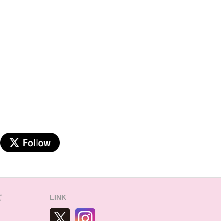
て
LINK