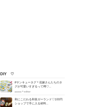
DIY ♡
#サンキュータグ＊花嫁さんたちのタ
グが可愛いすぎるって噂♡...
azusa＊editor
和にこだわる和装ガーランド♡100円
ショップで手に入る材料...