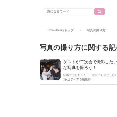
Strawberryトップ
写真の撮り方
写真の撮り方に関する記
ゲストが二次会で撮影した
な写真を撮ろう！
結婚式はもちろん、二次会でも欠かせな
一緒に写真を撮ったりしたいですよね。
2次会ティアラ編集部
た！撮り逃した！なんてこともあるので
トをご紹介します♪