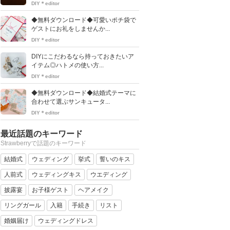
DIY＊editor
◆無料ダウンロード◆可愛いポチ袋で
ゲストにお礼をしませんか...
DIY＊editor
DIYにこだわるなら持っておきたいア
イテム◎ハトメの使い方...
DIY＊editor
◆無料ダウンロード◆結婚式テーマに
合わせて選ぶサンキュータ...
DIY＊editor
最近話題のキーワード
Strawberryで話題のキーワード
結婚式
ウェディング
挙式
誓いのキス
人前式
ウェディングキス
ウエディング
披露宴
お子様ゲスト
ヘアメイク
リングガール
入籍
手続き
リスト
婚姻届け
ウェディングドレス