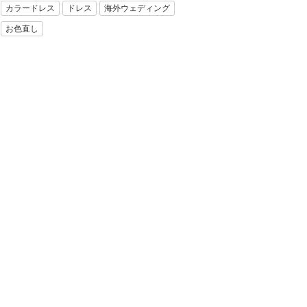
カラードレス
ドレス
海外ウェディング
お色直し