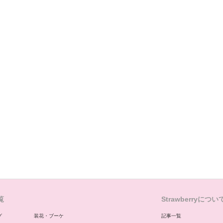
覧
Strawberryについ
グ
装花・ブーケ
記事一覧