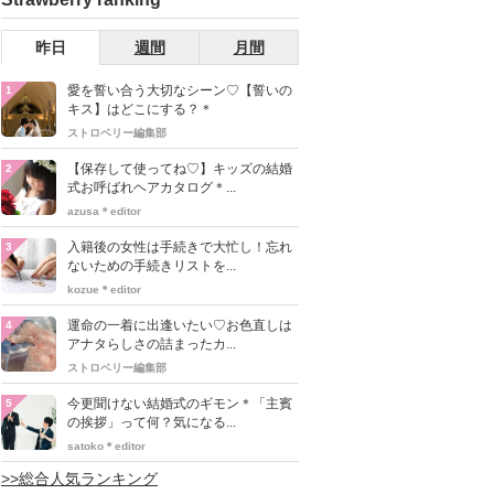
昨日
週間
月間
愛を誓い合う大切なシーン♡【誓いの
1
キス】はどこにする？＊
ストロベリー編集部
【保存して使ってね♡】キッズの結婚
2
式お呼ばれヘアカタログ＊...
azusa＊editor
入籍後の女性は手続きで大忙し！忘れ
3
ないための手続きリストを...
kozue＊editor
運命の一着に出逢いたい♡お色直しは
4
アナタらしさの詰まったカ...
ストロベリー編集部
今更聞けない結婚式のギモン＊「主賓
5
の挨拶」って何？気になる...
satoko＊editor
>>総合人気ランキング