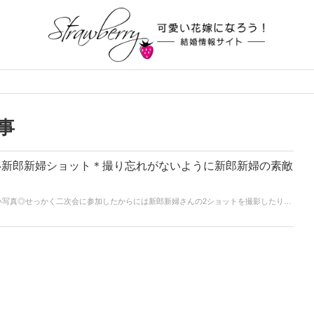
事
い新郎新婦ショット＊撮り忘れがないように新郎新婦の素敵
い写真◎せっかく二次会に参加したからには新郎新婦さんの2ショットを撮影したり、
 また写真を撮影するとなるとどんなシーンで撮るのが良いのか…上手く撮れなかっ
は！？そんなことがないように二次会でよく撮影するシーン、またおすすめのポイン