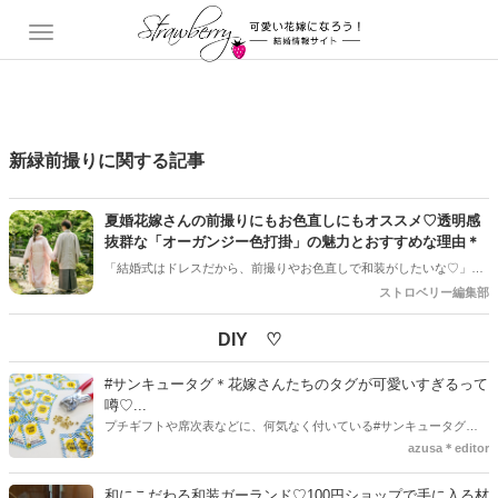
新緑前撮りに関する記事
夏婚花嫁さんの前撮りにもお色直しにもオススメ♡透明感
抜群な「オーガンジー色打掛」の魅力とおすすめな理由＊
「結婚式はドレスだから、前撮りやお色直しで和装がしたいな♡」と
考えている花嫁さんは多いですね♡♡ でも春がすぎてからの季節に和
ストロベリー編集部
装って「暑そう…」「重くて移動が大変そう…」と少し心配になって
しまいますよね＊ でもいまどき花嫁さんにSNSなどでも人気なのが、
DIY ♡
シースルーの透け感がたまらなく可愛い「オーガンジー色打掛」です
♡♡ 伝統的な織物の色打掛とは一味違う、イマドキな透明感と軽やか
#サンキュータグ＊花嫁さんたちのタグが可愛いすぎるって
さをまとえる新しい和装のスタイル＊ 今回は、前撮りでもお色直しで
噂♡...
も大活躍する魅力と、おすすめしたい理由をたっぷりご紹介します！
プチギフトや席次表などに、何気なく付いている#サンキュータグ実
はほとんどの花嫁さんが手作りしてるってご存知でしたか！？あるの
azusa＊editor
とないのでは、お洒落度が全然違う◇＼インスタ映え／が流行するい
ま、付いてた方が断然可愛い♡そんなプレ花嫁さんたちの#サンキュー
和にこだわる和装ガーランド♡100円ショップで手に入る材