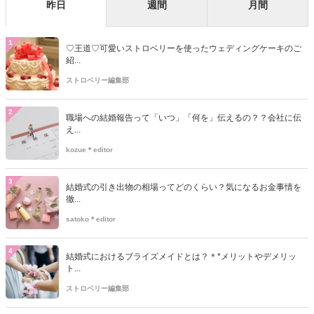
昨日
週間
月間
1
♡王道♡可愛いストロベリーを使ったウェディングケーキのご
紹...
ストロベリー編集部
2
職場への結婚報告って「いつ」「何を」伝えるの？？会社に伝
え...
kozue＊editor
3
結婚式の引き出物の相場ってどのくらい？気になるお金事情を
徹...
satoko＊editor
4
結婚式におけるブライズメイドとは？＊*メリットやデメリッ
ト...
ストロベリー編集部