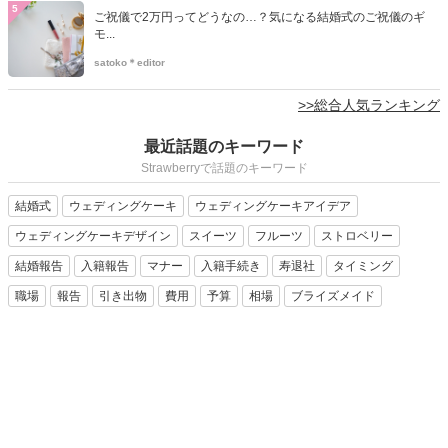
5
ご祝儀で2万円ってどうなの…？気になる結婚式のご祝儀のギ
モ...
satoko＊editor
>>総合人気ランキング
最近話題のキーワード
Strawberryで話題のキーワード
結婚式
ウェディングケーキ
ウェディングケーキアイデア
ウェディングケーキデザイン
スイーツ
フルーツ
ストロベリー
結婚報告
入籍報告
マナー
入籍手続き
寿退社
タイミング
職場
報告
引き出物
費用
予算
相場
ブライズメイド