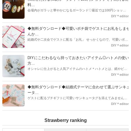
タグアイデア、探してみました♪
料...
会場内がガラッと華やかになるガーランド♡最近では100円ショップ
で既に完成された物が販売されていたり、ネット上でダウンロードし
DIY＊editor
て印刷した紙にリボンや麻ひもなどに通すだけで仕上がる物もありま
す。ダウンロードしたデザインを印刷する紙をこだわるプレ花嫁さん
◆無料ダウンロード◆可愛いポチ袋でゲストにお礼をしませ
も・・・♡紙質や柄などでガラッと印象が変わりますよね♪
んか...
結婚式や二次会でゲストに配る「お礼」 せっかくなので、可愛いポチ
袋で用意しませんか？今回の記事では無料でダウンロードできるデザ
DIY＊editor
インを用意してみました。ご自宅にプリンターがある方は是非ご利用
ください。いつもStrawberryを読んで頂いているプレ花嫁さんのお手
DIYにこだわるなら持っておきたいアイテム◎ハトメの使い
伝いが少しでも出来れば嬉しいです♡
方...
オシャレに仕上がると人気アイテムのハトメ＊ハトメとは、紙やビニ
ールなどに開けた穴につける金具のことでサイズが幅広く揃っていま
DIY＊editor
す◎また素材は、ゴールドやニッケル、アルミ、ステンレスなどがあ
り、付けるものの素材や色にあわせて選ぶことができるんです♪*
◆無料ダウンロード◆結婚式テーマに合わせて選ぶサンキュ
ータ...
ゲストに配るプチギフトに可愛いサンキュータグを添えてみません
か？今回の記事では無料でダウンロードできる春婚にもピッタリなサ
DIY＊editor
ンキュータグのデザインをご用意してみました。ご自宅にプリンター
がある方は是非ご利用ください。いつもStrawberryを読んで頂いてい
Strawberry ranking
るプレ花嫁さんのお手伝いが少しでも出来れば嬉しいです♡