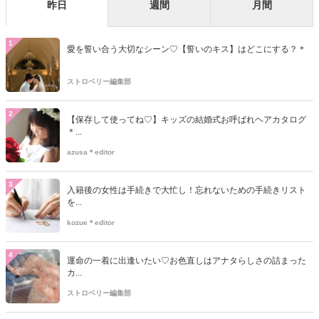
昨日
週間
月間
1
愛を誓い合う大切なシーン♡【誓いのキス】はどこにする？＊
ストロベリー編集部
2
【保存して使ってね♡】キッズの結婚式お呼ばれヘアカタログ
＊...
azusa＊editor
3
入籍後の女性は手続きで大忙し！忘れないための手続きリスト
を...
kozue＊editor
4
運命の一着に出逢いたい♡お色直しはアナタらしさの詰まった
カ...
ストロベリー編集部