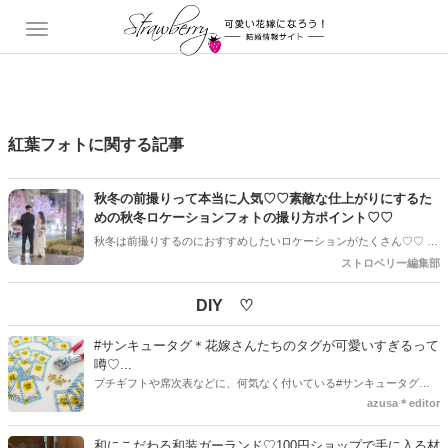
紅葉フォトに関する記事
秋冬の前撮りって本当に人気♡♡素敵な仕上がりにするた
めの秋冬ロケーションフォトの撮り方ポイント♡♡
秋冬は前撮りするのにおすすめしたいロケーションがたくさん♡♡ 紅
葉・イルミネーション・雪景色などロマンティックな雰囲気が楽しめ
ストロベリー編集部
る季節なのでとっても人気＊ 今回は、そんな秋冬の前撮りで人気のロ
ケーションフォトでの撮影や注意点などあわせてご紹介します◎
DIY ♡
#サンキュータグ＊花嫁さんたちのタグが可愛いすぎるって
噂♡...
プチギフトや席次表などに、何気なく付いている#サンキュータグ実
はほとんどの花嫁さんが手作りしてるってご存知でしたか！？あるの
azusa＊editor
とないのでは、お洒落度が全然違う◇＼インスタ映え／が流行するい
ま、付いてた方が断然可愛い♡そんなプレ花嫁さんたちの#サンキュー
和にこだわる和装ガーランド♡100円ショップで手に入る材