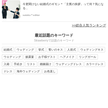
5
今更聞けない結婚式のギモン＊「主賓の挨拶」って何？気にな
る...
satoko＊editor
>>総合人気ランキング
最近話題のキーワード
Strawberryで話題のキーワード
結婚式
ウェディング
挙式
誓いのキス
人前式
ウェディングキス
ウエディング
披露宴
お子様ゲスト
ヘアメイク
リングガール
入籍
手続き
リスト
婚姻届け
ウェディングドレス
カラードレス
ドレス
海外ウェディング
お色直し