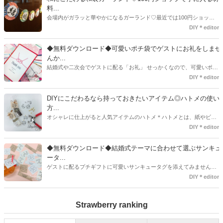
タグアイデア、探してみました♪
料...
会場内がガラッと華やかになるガーランド♡最近では100円ショップ
で既に完成された物が販売されていたり、ネット上でダウンロードし
DIY＊editor
て印刷した紙にリボンや麻ひもなどに通すだけで仕上がる物もありま
す。ダウンロードしたデザインを印刷する紙をこだわるプレ花嫁さん
◆無料ダウンロード◆可愛いポチ袋でゲストにお礼をしませ
も・・・♡紙質や柄などでガラッと印象が変わりますよね♪
んか...
結婚式や二次会でゲストに配る「お礼」 せっかくなので、可愛いポチ
袋で用意しませんか？今回の記事では無料でダウンロードできるデザ
DIY＊editor
インを用意してみました。ご自宅にプリンターがある方は是非ご利用
ください。いつもStrawberryを読んで頂いているプレ花嫁さんのお手
DIYにこだわるなら持っておきたいアイテム◎ハトメの使い
伝いが少しでも出来れば嬉しいです♡
方...
オシャレに仕上がると人気アイテムのハトメ＊ハトメとは、紙やビニ
ールなどに開けた穴につける金具のことでサイズが幅広く揃っていま
DIY＊editor
す◎また素材は、ゴールドやニッケル、アルミ、ステンレスなどがあ
り、付けるものの素材や色にあわせて選ぶことができるんです♪*
◆無料ダウンロード◆結婚式テーマに合わせて選ぶサンキュ
ータ...
ゲストに配るプチギフトに可愛いサンキュータグを添えてみません
か？今回の記事では無料でダウンロードできる春婚にもピッタリなサ
DIY＊editor
ンキュータグのデザインをご用意してみました。ご自宅にプリンター
がある方は是非ご利用ください。いつもStrawberryを読んで頂いてい
Strawberry ranking
るプレ花嫁さんのお手伝いが少しでも出来れば嬉しいです♡