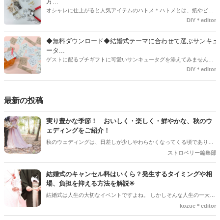
方...
オシャレに仕上がると人気アイテムのハトメ＊ハトメとは、紙やビニ
ールなどに開けた穴につける金具のことでサイズが幅広く揃っていま
DIY＊editor
す◎また素材は、ゴールドやニッケル、アルミ、ステンレスなどがあ
り、付けるものの素材や色にあわせて選ぶことができるんです♪*
◆無料ダウンロード◆結婚式テーマに合わせて選ぶサンキュ
ータ...
ゲストに配るプチギフトに可愛いサンキュータグを添えてみません
か？今回の記事では無料でダウンロードできる春婚にもピッタリなサ
DIY＊editor
ンキュータグのデザインをご用意してみました。ご自宅にプリンター
がある方は是非ご利用ください。いつもStrawberryを読んで頂いてい
るプレ花嫁さんのお手伝いが少しでも出来れば嬉しいです♡
最新の投稿
実り豊かな季節！ おいしく・楽しく・鮮やかな、秋のウ
ェディングをご紹介！
秋のウェディングは、日差しが少しやわらかくなってくる頃であり、
色々なことへの行動的がみなぎってくる季節。同時に、おいしいもの
ストロベリー編集部
がどんどん増えてくる季節でもあります。 沢山のアイディアをチェッ
クして準備を進めましょう♪
結婚式のキャンセル料はいくら？発生するタイミングや相
場、負担を抑える方法を解説✳︎
結婚式は人生の大切なイベントですよね。 しかしそんな人生の一大イ
ベントでも、やむを得ない事情で延期や中止、キャンセルを検討しな
kozue＊editor
ければならないケースもあります。そんなときに気になるのが「キャ