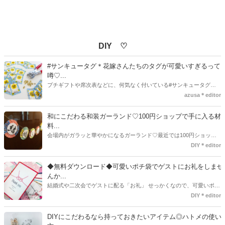
DIY ♡
#サンキュータグ＊花嫁さんたちのタグが可愛いすぎるって
噂♡...
プチギフトや席次表などに、何気なく付いている#サンキュータグ実
はほとんどの花嫁さんが手作りしてるってご存知でしたか！？あるの
azusa＊editor
とないのでは、お洒落度が全然違う◇＼インスタ映え／が流行するい
ま、付いてた方が断然可愛い♡そんなプレ花嫁さんたちの#サンキュー
和にこだわる和装ガーランド♡100円ショップで手に入る材
タグアイデア、探してみました♪
料...
会場内がガラッと華やかになるガーランド♡最近では100円ショップ
で既に完成された物が販売されていたり、ネット上でダウンロードし
DIY＊editor
て印刷した紙にリボンや麻ひもなどに通すだけで仕上がる物もありま
す。ダウンロードしたデザインを印刷する紙をこだわるプレ花嫁さん
◆無料ダウンロード◆可愛いポチ袋でゲストにお礼をしませ
も・・・♡紙質や柄などでガラッと印象が変わりますよね♪
んか...
結婚式や二次会でゲストに配る「お礼」 せっかくなので、可愛いポチ
袋で用意しませんか？今回の記事では無料でダウンロードできるデザ
DIY＊editor
インを用意してみました。ご自宅にプリンターがある方は是非ご利用
ください。いつもStrawberryを読んで頂いているプレ花嫁さんのお手
DIYにこだわるなら持っておきたいアイテム◎ハトメの使い
伝いが少しでも出来れば嬉しいです♡