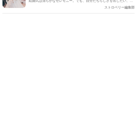
結婚式は清らかなセレモニー。でも、自分たちらしさを出したい、ゲ
のドレスは使えません！」なんてケースもあるんです＊
ストの気持ちを明るくしたい……そんな時役立つのがビタミンカラ
ストロベリー編集部
ー。 今回は元気の出るビタミンカラーについてご紹介します。