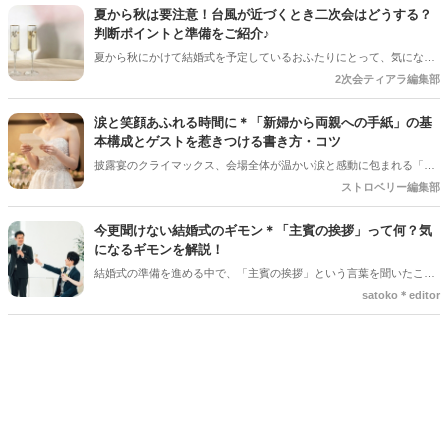
ンセル料」です。 「いつからキャンセル料がかかるの？」「全額支払
夏から秋は要注意！台風が近づくとき二次会はどうする？
わないといけないの？」と不安に思う方も多いでしょう。 この記事で
判断ポイントと準備をご紹介♪
は、結婚式のキャンセル料が発生するタイミングや相場、負担を抑え
夏から秋にかけて結婚式を予定しているおふたりにとって、気になる
る方法についてわかりやすく解説します。
のが台風の影響。 結婚式は予定通り開催できそうだけど、「二次会は
2次会ティアラ編集部
どうしよう？」「ゲストの安全を考えると中止した方がいい？」と悩
むケースも少なくありません＊ 今回は、台風が近づいているときに二
涙と笑顔あふれる時間に＊「新婦から両親への手紙」の基
次会を開催するか判断するポイントや、事前に準備しておきたいこと
本構成とゲストを惹きつける書き方・コツ
をご紹介します＊
披露宴のクライマックス、会場全体が温かい涙と感動に包まれる「新
婦からご両親への手紙」。結婚式準備の終盤、「何から書き始めれば
ストロベリー編集部
いいんだろう…」「上手く読めるかな」と、ペンが止まってしまうプ
レ花嫁さんは本当にたくさんいます。 育ててくれた家族への感謝を伝
今更聞けない結婚式のギモン＊「主賓の挨拶」って何？気
える大切な場面だからこそ、心からの想いをまっすぐ届けたいですよ
になるギモンを解説！
ね。今回は、読みやすい手紙の基本構成から、ゲストがおいてけぼり
結婚式の準備を進める中で、「主賓の挨拶」という言葉を聞いたこと
にならないための素敵な工夫まで、詳しくご紹介します◎
がある人は多いのではないでしょうか＊ですが、具体的に何をするの
satoko＊editor
か、誰にお願いすればいいのか、意外と知らない人も少なくありませ
ん。特に初めて結婚式を挙げる新郎新婦さんにとっては、「どんな基
準で選べばいいの？」「頼まれた側はどんなことを話すの？」とギモ
ンが尽きない部分でもあるかと思います＊そこで今回の記事では、
「主賓の挨拶」についての基本的な知識やお願いする相手の選び方、
依頼のマナーなどを詳しく解説していきます♪*。