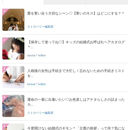
1
愛を誓い合う大切なシーン♡【誓いのキス】はどこにする？＊
ストロベリー編集部
2
【保存して使ってね♡】キッズの結婚式お呼ばれヘアカタログ
＊...
azusa＊editor
3
入籍後の女性は手続きで大忙し！忘れないための手続きリスト
を...
kozue＊editor
4
運命の一着に出逢いたい♡お色直しはアナタらしさの詰まった
カ...
ストロベリー編集部
5
今更聞けない結婚式のギモン＊「主賓の挨拶」って何？気にな