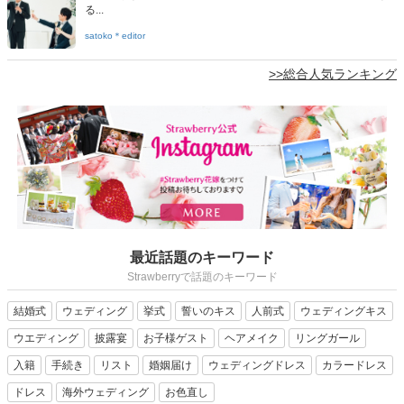
る...
satoko＊editor
>>総合人気ランキング
最近話題のキーワード
Strawberryで話題のキーワード
結婚式
ウェディング
挙式
誓いのキス
人前式
ウェディングキス
ウエディング
披露宴
お子様ゲスト
ヘアメイク
リングガール
入籍
手続き
リスト
婚姻届け
ウェディングドレス
カラードレス
ドレス
海外ウェディング
お色直し