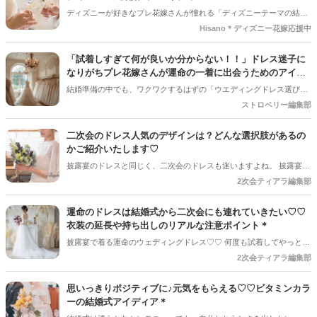
ディズニーが好きなプレ花嫁さんが憧れる「ディズニーテーマの結婚
式」♡♡ ただ、大人花嫁さんが懸念するのは、 「ディズニーキャラク
Hisano＊ディズニー花嫁応援中
ターを詰め込みすぎて、子供っぽくなりそう…」といったキモチ。 今
回は、キャラクターそのものに頼りすぎず、洗練された「引き算の美
「試着しすぎて何が良いか分からない！！」ドレス迷子に
学」で魅せる、大人花嫁さんのための上品なディズニーウエディング
なりがちプレ花嫁さんが運命の一着に出会うためのアイデ
の鉄則をご紹介します♡
ィア＊
結婚準備の中でも、ワクワクするはずの「ウエディングドレス選び」
＊ でも、何着も試着を繰り返すうちに「どれも素敵」「どれもしっく
ストロベリー編集部
りこない気がする」と、【ドレス迷子】になってしまう花嫁さんが多
いんです＊ そんな迷子の状態を抜け出して、「これだ♡♡」と思える
二次会のドレス人気のデザインは？どんな選択肢があるの
運命の一着に出会うためのアイデアをまとめます♪
かご紹介いたします♡
披露宴のドレスと同じく、二次会のドレスも迷いますよね。 披露宴と
異なるカジュアルな雰囲気に仕上げたり、二次会からの参加者が多い
2次会ティアラ編集部
場合は披露宴のような重厚なドレスを選んだり・・・どんな選択肢が
あるのかご紹介♡
運命のドレスは結婚式から二次会にも連れていきたい♡♡
衣装の延長や持ち出しのリアルな注意ポイント＊
披露宴で着る運命のウェディングドレス♡♡ 何度も試着してやっと出
会えたお気に入りの一着だからこそ、「披露宴だけで脱いじゃうのは
2次会ティアラ編集部
もったいない！」「二次会でもみんなに見せたい♡」と思う花嫁さん
はとても多いです♪ それに新しく二次会用のドレスを探す手間も省け
思いっきりポジティブに♪元気をもらえる♡♡ビタミンカラ
るし、お気に入りの一着を長く着られるので一石二鳥に思えます＊ で
ーの結婚式アイディア＊
も、油断していると、二次会会場が決まったあとの直前になって「そ