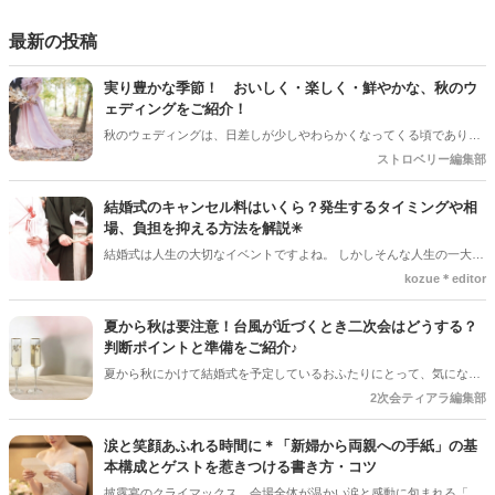
がある方は是非ご利用ください。いつもStrawberryを読んで頂いてい
るプレ花嫁さんのお手伝いが少しでも出来れば嬉しいです♡
最新の投稿
実り豊かな季節！ おいしく・楽しく・鮮やかな、秋のウ
ェディングをご紹介！
秋のウェディングは、日差しが少しやわらかくなってくる頃であり、
色々なことへの行動的がみなぎってくる季節。同時に、おいしいもの
ストロベリー編集部
がどんどん増えてくる季節でもあります。 沢山のアイディアをチェッ
クして準備を進めましょう♪
結婚式のキャンセル料はいくら？発生するタイミングや相
場、負担を抑える方法を解説✳︎
結婚式は人生の大切なイベントですよね。 しかしそんな人生の一大イ
ベントでも、やむを得ない事情で延期や中止、キャンセルを検討しな
kozue＊editor
ければならないケースもあります。そんなときに気になるのが「キャ
ンセル料」です。 「いつからキャンセル料がかかるの？」「全額支払
夏から秋は要注意！台風が近づくとき二次会はどうする？
わないといけないの？」と不安に思う方も多いでしょう。 この記事で
判断ポイントと準備をご紹介♪
は、結婚式のキャンセル料が発生するタイミングや相場、負担を抑え
夏から秋にかけて結婚式を予定しているおふたりにとって、気になる
る方法についてわかりやすく解説します。
のが台風の影響。 結婚式は予定通り開催できそうだけど、「二次会は
2次会ティアラ編集部
どうしよう？」「ゲストの安全を考えると中止した方がいい？」と悩
むケースも少なくありません＊ 今回は、台風が近づいているときに二
涙と笑顔あふれる時間に＊「新婦から両親への手紙」の基
次会を開催するか判断するポイントや、事前に準備しておきたいこと
本構成とゲストを惹きつける書き方・コツ
をご紹介します＊
披露宴のクライマックス、会場全体が温かい涙と感動に包まれる「新