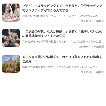
えています◎ シーン別におすすめのシャボン玉演出に加えて、より素
プチギフトはラッピングまでこだわりたい♡♡ラッピング
敵に見せるためのポイントや具体的な準備方法まで、一気にご紹介＊
でランクアップができるんです◎
披露宴などのお開き後、ゲストへ「ありがとう」の気持ちを込めて手
渡すプチギフト＊ ラッピングまでこだわりたいのが花嫁ゴコロ♡ プチ
ストロベリー編集部
ギフトのラッピングにこだわるとぐっと特別感がアップします♡
「二次会の写真、なんか微妙…」を防ぐ！後悔しないため
の事前準備ポイントまとめ♡♡
二次会が終わって写真を見返したとき、 「なんだか思ってたのと違
う…」と感じる花嫁さん、実は少なくありません＊ 今回は、二次会の
2次会ティアラ編集部
写真が“微妙”になりやすい理由と、後悔しないための事前準備ポイン
トをまとめました♡
やらなきゃ損♡♡結婚式でこれだけは取り入れたい演出を
ご紹介！！
結婚式の準備を進める中で、「どんな演出を取り入れようかな？」と
悩むカップルは多いですよね！！せっかくの特別な日だからこそ、
ストロベリー編集部
「やってよかった！」と思えるような演出を取り入れたいもの♡そこ
で今回の記事では、実際に結婚式を挙げた卒花嫁さんたちの声を参考
に、「これだけはやって損なし！」というおすすめ演出をご紹介して
いきます♡*。ゲストも新郎新婦も大満足できるアイデアをぜひチェッ
クしてみてくださいね♪