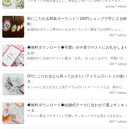
プチギフトや席次表などに、何気なく付いている#サンキュータグ実
はほとんどの花嫁さんが手作りしてるってご存知でしたか！？あるの
azusa＊editor
とないのでは、お洒落度が全然違う◇＼インスタ映え／が流行するい
ま、付いてた方が断然可愛い♡そんなプレ花嫁さんたちの#サンキュー
和にこだわる和装ガーランド♡100円ショップで手に入る材
タグアイデア、探してみました♪
料...
会場内がガラッと華やかになるガーランド♡最近では100円ショップ
で既に完成された物が販売されていたり、ネット上でダウンロードし
DIY＊editor
て印刷した紙にリボンや麻ひもなどに通すだけで仕上がる物もありま
す。ダウンロードしたデザインを印刷する紙をこだわるプレ花嫁さん
◆無料ダウンロード◆可愛いポチ袋でゲストにお礼をしませ
も・・・♡紙質や柄などでガラッと印象が変わりますよね♪
んか...
結婚式や二次会でゲストに配る「お礼」 せっかくなので、可愛いポチ
袋で用意しませんか？今回の記事では無料でダウンロードできるデザ
DIY＊editor
インを用意してみました。ご自宅にプリンターがある方は是非ご利用
ください。いつもStrawberryを読んで頂いているプレ花嫁さんのお手
DIYにこだわるなら持っておきたいアイテム◎ハトメの使い
伝いが少しでも出来れば嬉しいです♡
方...
オシャレに仕上がると人気アイテムのハトメ＊ハトメとは、紙やビニ
ールなどに開けた穴につける金具のことでサイズが幅広く揃っていま
DIY＊editor
す◎また素材は、ゴールドやニッケル、アルミ、ステンレスなどがあ
り、付けるものの素材や色にあわせて選ぶことができるんです♪*
◆無料ダウンロード◆結婚式テーマに合わせて選ぶサンキュ
ータ...
ゲストに配るプチギフトに可愛いサンキュータグを添えてみません
か？今回の記事では無料でダウンロードできる春婚にもピッタリなサ
DIY＊editor
ンキュータグのデザインをご用意してみました。ご自宅にプリンター