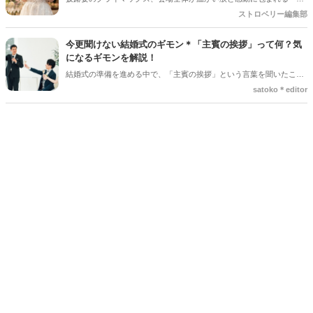
婦からご両親への手紙」。結婚式準備の終盤、「何から書き始めれば
ストロベリー編集部
いいんだろう…」「上手く読めるかな」と、ペンが止まってしまうプ
レ花嫁さんは本当にたくさんいます。 育ててくれた家族への感謝を伝
今更聞けない結婚式のギモン＊「主賓の挨拶」って何？気
える大切な場面だからこそ、心からの想いをまっすぐ届けたいですよ
になるギモンを解説！
ね。今回は、読みやすい手紙の基本構成から、ゲストがおいてけぼり
結婚式の準備を進める中で、「主賓の挨拶」という言葉を聞いたこと
にならないための素敵な工夫まで、詳しくご紹介します◎
がある人は多いのではないでしょうか＊ですが、具体的に何をするの
satoko＊editor
か、誰にお願いすればいいのか、意外と知らない人も少なくありませ
ん。特に初めて結婚式を挙げる新郎新婦さんにとっては、「どんな基
準で選べばいいの？」「頼まれた側はどんなことを話すの？」とギモ
ンが尽きない部分でもあるかと思います＊そこで今回の記事では、
「主賓の挨拶」についての基本的な知識やお願いする相手の選び方、
依頼のマナーなどを詳しく解説していきます♪*。