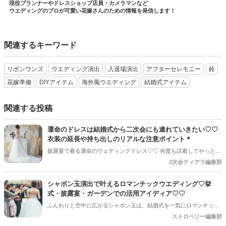
現役プランナーやドレスショップ店員・カメラマンなど
ウエディングのプロが可愛い花嫁さんのための情報を発信します！
関連するキーワード
リボンワンズ
ウエディング演出
入退場演出
アフターセレモニー
鈴
花嫁準備
DIYアイテム
海外風ウエディング
結婚式アイテム
関連する投稿
運命のドレスは結婚式から二次会にも連れていきたい♡♡
衣装の延長や持ち出しのリアルな注意ポイント＊
披露宴で着る運命のウェディングドレス♡♡ 何度も試着してやっと出
会えたお気に入りの一着だからこそ、「披露宴だけで脱いじゃうのは
2次会ティアラ編集部
もったいない！」「二次会でもみんなに見せたい♡」と思う花嫁さん
はとても多いです♪ それに新しく二次会用のドレスを探す手間も省け
シャボン玉演出で叶えるロマンチックウエディング♡挙
るし、お気に入りの一着を長く着られるので一石二鳥に思えます＊ で
式・披露宴・ガーデンでの活用アイディア♡♡
も、油断していると、二次会会場が決まったあとの直前になって「そ
ふんわりと空中に広がるシャボン玉は、結婚式を一気にロマンチック
のドレスは使えません！」なんてケースもあるんです＊
な雰囲気にしてくれる人気演出のひとつ♡♡挙式の退場や披露宴の入
ストロベリー編集部
場、ガーデンでの演出など、さまざまなシーンで取り入れる花嫁が増