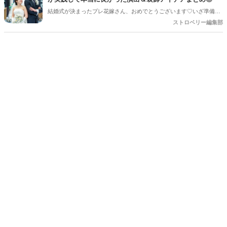
です＊
結婚式が決まったプレ花嫁さん、おめでとうございます♡いざ準備を
始めると、「何から手をつければいいの？」「他の人はどんなことを
ストロベリー編集部
しているの？」とワクワクする反面、ちょっぴり不安になることもあ
りますよね。SNSで素敵な写真を見れば見るほど、「あれもこれもや
りたい！」と夢が膨らむ一方、「予算や準備時間を考えると、どこに
注力すべき？」という悩みも尽きないもの。 そこで今回は、数多くの
素敵な結婚式を見届けてきた編集部が、卒花嫁さんに聞いた「やって
よかった！」と心から思える演出と装飾のアイデアを厳選してご紹介
します。ぜひ、これからの準備の参考にしてくださいね！