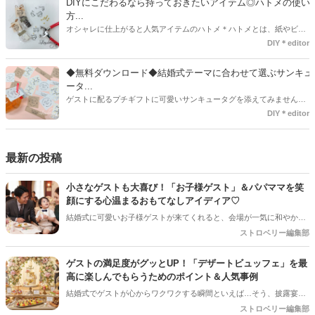
DIYにこだわるなら持っておきたいアイテム◎ハトメの使い
伝いが少しでも出来れば嬉しいです♡
方...
オシャレに仕上がると人気アイテムのハトメ＊ハトメとは、紙やビニ
ールなどに開けた穴につける金具のことでサイズが幅広く揃っていま
DIY＊editor
す◎また素材は、ゴールドやニッケル、アルミ、ステンレスなどがあ
り、付けるものの素材や色にあわせて選ぶことができるんです♪*
◆無料ダウンロード◆結婚式テーマに合わせて選ぶサンキュ
ータ...
ゲストに配るプチギフトに可愛いサンキュータグを添えてみません
か？今回の記事では無料でダウンロードできる春婚にもピッタリなサ
DIY＊editor
ンキュータグのデザインをご用意してみました。ご自宅にプリンター
がある方は是非ご利用ください。いつもStrawberryを読んで頂いてい
るプレ花嫁さんのお手伝いが少しでも出来れば嬉しいです♡
最新の投稿
小さなゲストも大喜び！「お子様ゲスト」＆パパママを笑
顔にする心温まるおもてなしアイディア♡
結婚式に可愛いお子様ゲストが来てくれると、会場が一気に和やかな
雰囲気になりますよね！でも、ご招待するプレ花嫁さんとしては「途
ストロベリー編集部
中で飽きて泣いちゃわないかな…」「パパやママに負担をかけすぎて
いないかな？」と、ちょっぴり心配になることも多いはず。 小さなゲ
ゲストの満足度がグッとUP！「デザートビュッフェ」を最
ストと、子育て真っ最中のパパママ（ご友人）に「本当に参列してよ
高に楽しんでもらうためのポイント＆人気事例
かった！」と思ってもらうためには、ちょっとした心遣いや事前準備
結婚式でゲストが心からワクワクする瞬間といえば…そう、披露宴後
が大切です。今回は、お子様ゲストとご家族に安心して楽しんでもら
半の「デザートタイム」です！中でも、ガーデンやロビーにずらりと
ストロベリー編集部
うための、素敵なおもてなしアイディアをご紹介します！