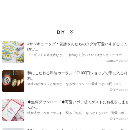
DIY ♡
#サンキュータグ＊花嫁さんたちのタグが可愛いすぎるって
噂♡...
プチギフトや席次表などに、何気なく付いている#サンキュータグ実
はほとんどの花嫁さんが手作りしてるってご存知でしたか！？あるの
azusa＊editor
とないのでは、お洒落度が全然違う◇＼インスタ映え／が流行するい
ま、付いてた方が断然可愛い♡そんなプレ花嫁さんたちの#サンキュー
和にこだわる和装ガーランド♡100円ショップで手に入る材
タグアイデア、探してみました♪
料...
会場内がガラッと華やかになるガーランド♡最近では100円ショップ
で既に完成された物が販売されていたり、ネット上でダウンロードし
DIY＊editor
て印刷した紙にリボンや麻ひもなどに通すだけで仕上がる物もありま
す。ダウンロードしたデザインを印刷する紙をこだわるプレ花嫁さん
◆無料ダウンロード◆可愛いポチ袋でゲストにお礼をしませ
も・・・♡紙質や柄などでガラッと印象が変わりますよね♪
んか...
結婚式や二次会でゲストに配る「お礼」 せっかくなので、可愛いポチ
袋で用意しませんか？今回の記事では無料でダウンロードできるデザ
DIY＊editor
インを用意してみました。ご自宅にプリンターがある方は是非ご利用
ください。いつもStrawberryを読んで頂いているプレ花嫁さんのお手