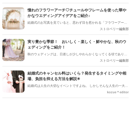
並ぶスイーツから好きなものを自分で選べる「デザートビュッフェ」
は、ゲストのテンションが一番上がる大人気の演出ですよね。今回は
憧れのフラワーアーチ♡チュールやフレームを使った華や
デザートビュッフェで絶対に押さえておきたいポイントと、実際に大
かなウエディングアイデアをご紹介♪
好評だった事例をご紹介します！
結婚式のお写真を見ていると、思わず目を惹かれる「フラワーアー
チ」♡ お花をたっぷり使ったアーチはもちろん、チュールやフレーム
ストロベリー編集部
を組み合わせたデザインなど、最近はフォトスポットとしても楽しめ
るコーディネートが人気を集めています♪ 挙式会場や高砂、ウエルカ
実り豊かな季節！ おいしく・楽しく・鮮やかな、秋のウ
ムスペース、フォトブースなど、さまざまな場所で取り入れられるの
ェディングをご紹介！
も魅力のひとつ＊ 今回は、フラワーアーチの魅力や、おしゃれなアレ
秋のウェディングは、日差しが少しやわらかくなってくる頃であり、
ンジアイデアをご紹介します♡
色々なことへの行動的がみなぎってくる季節。同時に、おいしいもの
ストロベリー編集部
がどんどん増えてくる季節でもあります。 沢山のアイディアをチェッ
クして準備を進めましょう♪
結婚式のキャンセル料はいくら？発生するタイミングや相
場、負担を抑える方法を解説✳︎
結婚式は人生の大切なイベントですよね。 しかしそんな人生の一大イ
ベントでも、やむを得ない事情で延期や中止、キャンセルを検討しな
kozue＊editor
ければならないケースもあります。そんなときに気になるのが「キャ
ンセル料」です。 「いつからキャンセル料がかかるの？」「全額支払
わないといけないの？」と不安に思う方も多いでしょう。 この記事で
は、結婚式のキャンセル料が発生するタイミングや相場、負担を抑え
る方法についてわかりやすく解説します。