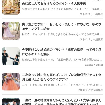
高に楽しんでもらうためのポイント＆人気事例
結婚式でゲストが心からワクワクする瞬間といえば…そう、披露宴後
半の「デザートタイム」です！中でも、ガーデンやロビーにずらりと
ストロベリー編集部
並ぶスイーツから好きなものを自分で選べる「デザートビュッフェ」
は、ゲストのテンションが一番上がる大人気の演出ですよね。今回は
実り豊かな季節！ おいしく・楽しく・鮮やかな、秋のウ
デザートビュッフェで絶対に押さえておきたいポイントと、実際に大
ェディングをご紹介！
好評だった事例をご紹介します！
秋のウェディングは、日差しが少しやわらかくなってくる頃であり、
色々なことへの行動的がみなぎってくる季節。同時に、おいしいもの
ストロベリー編集部
がどんどん増えてくる季節でもあります。 沢山のアイディアをチェッ
クして準備を進めましょう♪
今更聞けない結婚式のギモン＊「主賓の挨拶」って何？気
になるギモンを解説！
結婚式の準備を進める中で、「主賓の挨拶」という言葉を聞いたこと
がある人は多いのではないでしょうか＊ですが、具体的に何をするの
satoko＊editor
か、誰にお願いすればいいのか、意外と知らない人も少なくありませ
ん。特に初めて結婚式を挙げる新郎新婦さんにとっては、「どんな基
二次会って誰に何を頼めばいい？プレ花嫁必見♡ゲスト全
準で選べばいいの？」「頼まれた側はどんなことを話すの？」とギモ
員と盛り上がるためのアイデア♡
ンが尽きない部分でもあるかと思います＊そこで今回の記事では、
二次会の実施に向けて準備していると、「お友達へどこまで依頼する
「主賓の挨拶」についての基本的な知識やお願いする相手の選び方、
のか」と悩まれている花嫁さんを多く見かけます◎ 「二次会の幹事を
2次会ティアラ編集部
依頼のマナーなどを詳しく解説していきます♪*。
してほしい」「結婚式受付の依頼済み」「でも結婚式の余興の依頼も
している…！」など考えていると、誰に何を依頼すればいいのだろ
一生に一度の晴れ舞台だからこだわりたい！先輩花嫁さん
う・・・！ と結婚式準備にあわせてまたまた悩みが増えてしまうもの
が実践して本当に良かった演出＆装飾アイデアまとめ◎