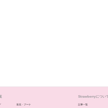
覧
Strawberryについ
グ
装花・ブーケ
記事一覧