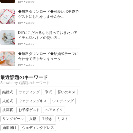
DIY＊editor
◆無料ダウンロード◆可愛いポチ袋で
ゲストにお礼をしませんか...
DIY＊editor
DIYにこだわるなら持っておきたいア
イテム◎ハトメの使い方...
DIY＊editor
◆無料ダウンロード◆結婚式テーマに
合わせて選ぶサンキュータ...
DIY＊editor
最近話題のキーワード
Strawberryで話題のキーワード
結婚式
ウェディング
挙式
誓いのキス
人前式
ウェディングキス
ウエディング
披露宴
お子様ゲスト
ヘアメイク
リングガール
入籍
手続き
リスト
婚姻届け
ウェディングドレス