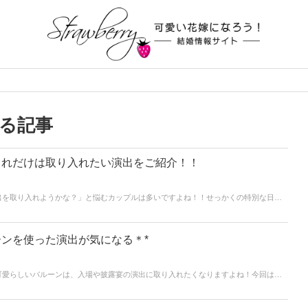
る記事
これだけは取り入れたい演出をご紹介！！
出を取り入れようかな？」と悩むカップルは多いですよね！！せっかくの特別な日だ
るような演出を取り入れたいもの♡そこで今回の記事では、実際に結婚式を挙げた卒
はやって損なし！」というおすすめ演出をご紹介していきます♡*。ゲストも新郎新婦
てみてくださいね♪
ンを使った演出が気になる＊*
可愛らしいバルーンは、入場や披露宴の演出に取り入れたくなりますよね！今回はバ