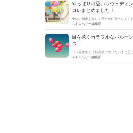
やっぱり可愛い♡ウェディ
コレまとめました！
全体の印象を楽しく華やかに演出してく
すよね♩そんなHAPPYムードたっぷり
ストロベリー編集部
目を惹くカラフルなバルー
つ！
プレ花嫁さんは披露宴でやりたい！と思
ストをあっ！と驚かせたいプレ花嫁さん
ストロベリー編集部
になっているかと思いますが、今回チェ