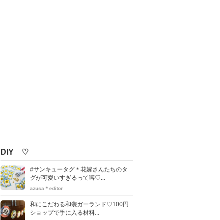
DIY ♡
#サンキュータグ＊花嫁さんたちのタ
グが可愛いすぎるって噂♡...
azusa＊editor
和にこだわる和装ガーランド♡100円
ショップで手に入る材料...