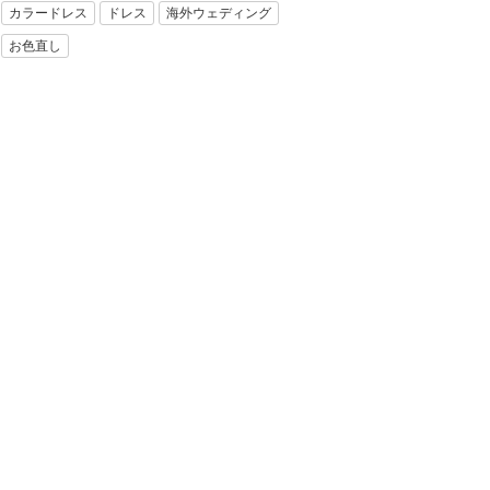
カラードレス
ドレス
海外ウェディング
お色直し