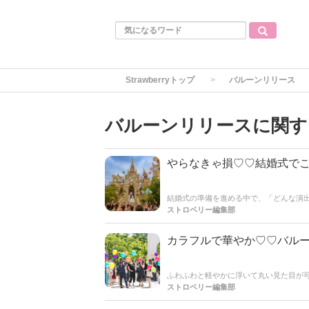
Strawberryトップ
バルーンリリース
バルーンリリースに関す
やらなきゃ損♡♡結婚式で
結婚式の準備を進める中で、「どんな演
からこそ、「やってよかった！」と思え
ストロベリー編集部
花嫁さんたちの声を参考に、「これだけ
も大満足できるアイデアをぜひチェックし
カラフルで華やか♡♡バルー
ふわふわと軽やかに浮いて丸い見た目が
ルーンを使った演出をご紹介します。
ストロベリー編集部