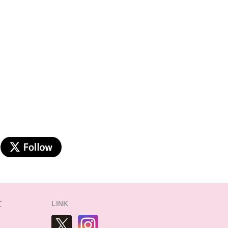
て
LINK