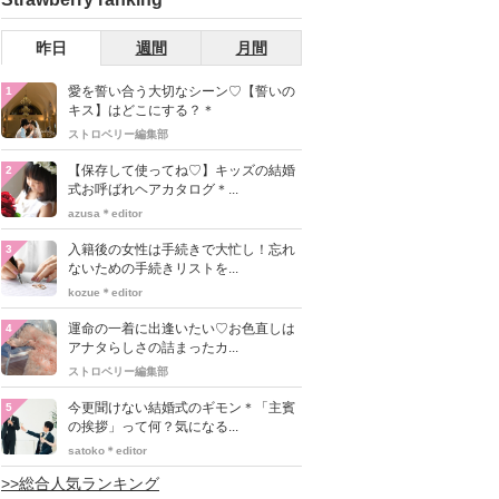
昨日
週間
月間
愛を誓い合う大切なシーン♡【誓いの
1
キス】はどこにする？＊
ストロベリー編集部
【保存して使ってね♡】キッズの結婚
2
式お呼ばれヘアカタログ＊...
azusa＊editor
入籍後の女性は手続きで大忙し！忘れ
3
ないための手続きリストを...
kozue＊editor
運命の一着に出逢いたい♡お色直しは
4
アナタらしさの詰まったカ...
ストロベリー編集部
今更聞けない結婚式のギモン＊「主賓
5
の挨拶」って何？気になる...
satoko＊editor
>>総合人気ランキング