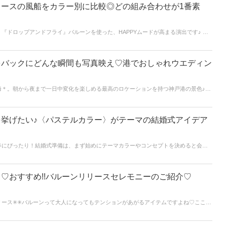
ースの風船をカラー別に比較◎どの組み合わせが1番素
『ドロップアンドフライ』バルーンを使った、HAPPYムードが高まる演出です♪ こ
は自分たちで決めることが出来るんです♡♡実際に、バルーン演出をされた先輩花嫁さ
色』を選んでみましょう＊
をバックにどんな瞬間も写真映え♡港でおしゃれウエディン
海＊。朝から夜まで一日中変化を楽しめる最高のロケーションを持つ神戸港の景色♪今
をもとにおしゃれ港ウエディングをご紹介していきます♡
挙げたい♪〈パステルカラー〉がテーマの結婚式アイデア
春にぴったり！結婚式準備は、まず始めにテーマカラーやコンセプトを決めると会場
まりますし、式全体に統一感が出て一気にお洒落な結婚式になります。今回は、春の
がテーマの結婚式アイデアをご紹介します！カラフルで柔らかな印象のパステルカラ
くれるはず♡ぜひ結婚式の参考にしてくださいね♪
♡おすすめ!!バルーンリリースセレモニーのご紹介♡
ース✳︎✳︎バルーンって大人になってもテンションがあがるアイテムですよね♡ここで
のセレモニースタイルをいくつかご紹介します♡