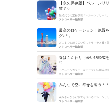
【永久保存版】バルーンリリ
敵？♡
結婚式での定番演出『バルーンリリース』
れらの演出に使用する『バルーンの色』
ストロベリー編集部
んの写真を参考にアナタの『バルーンの
最高のロケーション！絶景
グ♪＊。
どこまでも続く広い空にキラキラと輝く
回は神戸が大好きな新郎新婦さんの体験
ストロベリー編集部
春はふんわり可愛い結婚式を
♡
〈パステルカラー〉がテーマの結婚式は
選びや装飾、ドレスなどがスムーズに決
ストロベリー編集部
結婚式にピッタリな〈パステルカラー〉
ーは花嫁さんの可愛さを一層引き立てて
みんなで空に幸せを誓う＊＊
花嫁さんならだれでも憧れるバルーンリリ
は先輩花嫁さんたちのバルーンリリース
ストロベリー編集部