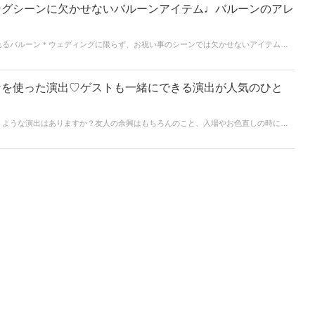
ングシーンに欠かせないバルーンアイテム♩バルーンのアレ
れるバルーン＊ウェディングに限らず、お祝い事のシーンでは欠かせないアイテムで
のバルーンを使ったアイデアをまとめてみました♡
ンを使った演出♡ゲストも一緒にできる演出が人気のひと
うような演出はありますか？友人の余興はもちろんのこと、入場やお色直しの時にゲ
もいらっしゃるはず！プランナーさんからいろんな提案をされて、あれもこれもと気
ックしてもらいたい演出がバルーンを使ったものです。