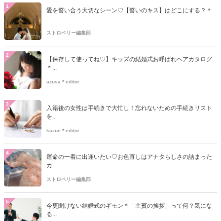
1
愛を誓い合う大切なシーン♡【誓いのキス】はどこにする？＊
ストロベリー編集部
2
【保存して使ってね♡】キッズの結婚式お呼ばれヘアカタログ
＊...
azusa＊editor
3
入籍後の女性は手続きで大忙し！忘れないための手続きリスト
を...
kozue＊editor
4
運命の一着に出逢いたい♡お色直しはアナタらしさの詰まった
カ...
ストロベリー編集部
5
今更聞けない結婚式のギモン＊「主賓の挨拶」って何？気にな
る...