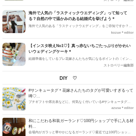
ーションフォトで行うこともあります。
海外で人気の「ラスティックウエディング」って知って
る？自然の中で温かみのある結婚式を挙げよう＊
海外で人気のある「ラスティックウエディング」をご存知ですか？今
日本ではナチュラルウエディングが人気ですが、ラスティックウエデ
kozue＊editor
ィングはより自然な場所で、自然のものを使った温かみのあるウエデ
ィングなんです！じわじわと日本でも人気が出てきている結婚式を詳
【インスタ映えNo1♡】真っ赤ないちごたっぷりがかわい
しくご紹介します♡
いウェディングケーキ＊
結婚準備をしているプレ花嫁さんたちが気になるポイントの〔インス
タ映え〕ですが、やっぱり王道かわいいのは〔真っ赤ないちご〕をた
ストロベリー編集部
くさん使ったデザイン♡ストロベリー編集部だからこそいちごにこだ
わりをもってみなさんに紹介させていただきます♡
DIY ♡
#サンキュータグ＊花嫁さんたちのタグが可愛いすぎるって
噂♡...
プチギフトや席次表などに、何気なく付いている#サンキュータグ実
はほとんどの花嫁さんが手作りしてるってご存知でしたか！？あるの
azusa＊editor
とないのでは、お洒落度が全然違う◇＼インスタ映え／が流行するい
ま、付いてた方が断然可愛い♡そんなプレ花嫁さんたちの#サンキュー
和にこだわる和装ガーランド♡100円ショップで手に入る材
タグアイデア、探してみました♪
料...
会場内がガラッと華やかになるガーランド♡最近では100円ショップ