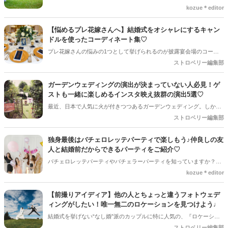
2人らしい結婚式ができるとあって、注目を集めています＊「人とは
kozue＊editor
違う結婚式がしたい」「理想の結婚式がある」などこだわり屋さんに
はぴったりの結婚式です♡オリジナルウエディングを検討している方
【悩めるプレ花嫁さんへ】結婚式をオシャレにするキャン
が知りたくなる情報をまとめてみました。
ドルを使ったコーディネート集♡
プレ花嫁さんの悩みの1つとして挙げられるのが披露宴会場のコーデ
ィネート＊キャンドルを使ったコーディネートはインスタでもよく見
ストロベリー編集部
かけますよね♪おススメのコーディネートをご紹介しますので、参考
になれば嬉しいです！
ガーデンウェディングの演出が決まっていない人必見！ゲ
ストも一緒に楽しめるインスタ映え抜群の演出5選♡
最近、日本で人気に火が付きつつあるガーデンウェディング。しか
し、どんな演出がいいか分からないという人もたくさんいます。そこ
ストロベリー編集部
で、ガーデンウェディングで人気のある演出を5つ紹介します。ガー
デンウェディングの演出は、魅力的なものばかりなので、吟味した上
独身最後はバチェロレッテパーティで楽しもう♪仲良しの友
で自分たちに合うものを選びましょう♩
人と結婚前だからできるパーティをご紹介♡
バチェロレッテパーティやバチェラーパーティを知っていますか？婚
約中に独身時代の最後の思い出として、友達とパーティをすることを
kozue＊editor
言うんです♡バチェロレッテは女性だけのパーティ、バチェラーは男
性だけのパーティです♪映画「マンマ・ミーア」でもこのパーティが
【前撮りアイディア】他の人とちょっと違うフォトウェデ
行われていて、海外ではお馴染みのパーティです＊
ィングがしたい！唯一無二のロケーションを見つけよう♩
結婚式を挙げない“なし婚”派のカップルに特に人気の、『ロケーショ
ンフォト』をご存知ですか？式を挙げるカップルでは、前撮りをロケ
ストロベリー編集部