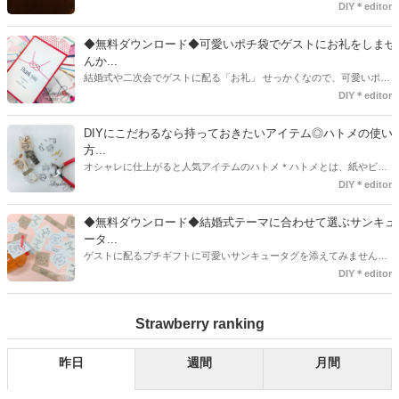
で既に完成された物が販売されていたり、ネット上でダウンロードし
DIY＊editor
て印刷した紙にリボンや麻ひもなどに通すだけで仕上がる物もありま
す。ダウンロードしたデザインを印刷する紙をこだわるプレ花嫁さん
◆無料ダウンロード◆可愛いポチ袋でゲストにお礼をしませ
も・・・♡紙質や柄などでガラッと印象が変わりますよね♪
んか...
結婚式や二次会でゲストに配る「お礼」 せっかくなので、可愛いポチ
袋で用意しませんか？今回の記事では無料でダウンロードできるデザ
DIY＊editor
インを用意してみました。ご自宅にプリンターがある方は是非ご利用
ください。いつもStrawberryを読んで頂いているプレ花嫁さんのお手
DIYにこだわるなら持っておきたいアイテム◎ハトメの使い
伝いが少しでも出来れば嬉しいです♡
方...
オシャレに仕上がると人気アイテムのハトメ＊ハトメとは、紙やビニ
ールなどに開けた穴につける金具のことでサイズが幅広く揃っていま
DIY＊editor
す◎また素材は、ゴールドやニッケル、アルミ、ステンレスなどがあ
り、付けるものの素材や色にあわせて選ぶことができるんです♪*
◆無料ダウンロード◆結婚式テーマに合わせて選ぶサンキュ
ータ...
ゲストに配るプチギフトに可愛いサンキュータグを添えてみません
か？今回の記事では無料でダウンロードできる春婚にもピッタリなサ
DIY＊editor
ンキュータグのデザインをご用意してみました。ご自宅にプリンター
がある方は是非ご利用ください。いつもStrawberryを読んで頂いてい
Strawberry ranking
るプレ花嫁さんのお手伝いが少しでも出来れば嬉しいです♡
昨日
週間
月間