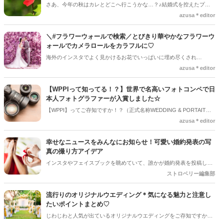
さあ、今年の秋はカレとどこへ行こうかな…？♪結婚式を控えたプレ
花嫁さんは、カレとのデートで結婚式用の写真をたくさん集めたいト
azusa＊editor
キ◇そんな二人におススメのスポット【ハートのパワースポット】を
ご紹介♡
＼#フラワーウォールで検索／とびきり華やかなフラワーウ
ォールでカメラロールをカラフルに♡
海外のインスタでよく見かけるお花でいっぱいに埋め尽くされ
た”壁”「フラワーウォール」♡あの芸能人や人気カフェでも取り入れ
azusa＊editor
られている「フラワーウォール」のアイデアをご紹介します♪
【WPPIって知ってる！？】世界で名高いフォトコンペで日
本人フォトグラファーが入賞しました☆
【WPPI】ってご存知ですか！？（正式名称WEDDING & PORTAIT
PHOTOGRAPHERS INTERNATIONAL）この度レスターさんは、プレ
azusa＊editor
ウェディング部門：Model Bride or Groom Alone Non-WeddingDayに
て“GOLD”金賞を受賞されました☆おめでとうございます！
幸せなニュースをみんなにお知らせ！可愛い婚約発表の写
真の撮り方アイデア
インスタやフェイスブックを眺めていて、誰かが婚約発表を投稿して
いると、「いいね！」せずにはいられないほどワクワクしてしまいま
ストロベリー編集部
すよね。誰だって大好きな人からプロポーズを受けて、素敵なリング
を受け取ったら世界中の人たちに報告したくなるほど嬉しいもの。
流行りのオリジナルウエディング＊気になる魅力と注意し
たいポイントまとめ♡
じわじわと人気が出ているオリジナルウエディングをご存知ですか？