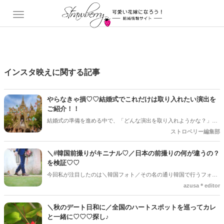
インスタ映えに関する記事
やらなきゃ損♡♡結婚式でこれだけは取り入れたい演出を
ご紹介！！
結婚式の準備を進める中で、「どんな演出を取り入れようかな？」と
悩むカップルは多いですよね！！せっかくの特別な日だからこそ、
ストロベリー編集部
「やってよかった！」と思えるような演出を取り入れたいもの♡そこ
で今回の記事では、実際に結婚式を挙げた卒花嫁さんたちの声を参考
＼#韓国前撮りがキニナル♡／日本の前撮りの何が違うの？
に、「これだけはやって損なし！」というおすすめ演出をご紹介して
を検証♡♡
いきます♡*。ゲストも新郎新婦も大満足できるアイデアをぜひチェッ
今回私が注目したのは＼韓国フォト／その名の通り韓国で行うフォト
クしてみてくださいね♪
ウェディングのことです**確かに可愛いけど…日本の前撮りと何が違
azusa＊editor
うの？費用はどれくらい？などなど、キニナルけどよくわからない＼
韓国前撮り／についてのお話です♪
＼秋のデート日和に／全国のハートスポットを巡ってカレ
と一緒に♡♡♡探し♪