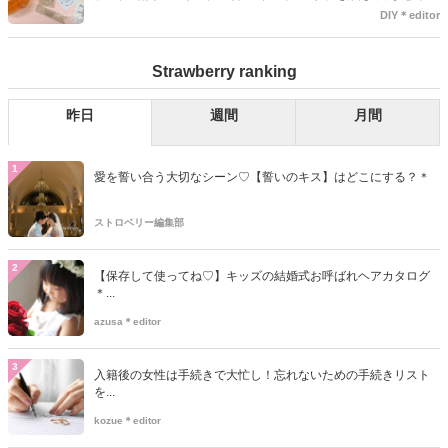
か？今回の記事では無料でダウンロードできる春婚にもピッタリなサ
DIY＊editor
ンキュータグのデザインをご用意してみました。ご自宅にプリンター
がある方は是非ご利用ください。いつもStrawberryを読んで頂いてい
Strawberry ranking
るプレ花嫁さんのお手伝いが少しでも出来れば嬉しいです♡
昨日
週間
月間
1
愛を誓い合う大切なシーン♡【誓いのキス】はどこにする？＊
ストロベリー編集部
2
【保存して使ってね♡】キッズの結婚式お呼ばれヘアカタログ
＊...
azusa＊editor
3
入籍後の女性は手続きで大忙し！忘れないための手続きリスト
を...
kozue＊editor