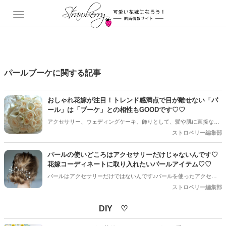
パールブーケに関する記事
おしゃれ花嫁が注目！トレンド感満点で目が離せない「パ
ール」は「ブーケ」との相性もGOODです♡♡
アクセサリー、ウェディングケーキ、飾りとして、髪や肌に直接な
ど、様々なアイデアでトレンドになる［パール］はブーケとの相性も
ストロベリー編集部
最高です◎パール×ブーケ のアイデアピックアップさせていただきま
す♡♡
パールの使いどころはアクセサリーだけじゃないんです♡
花嫁コーディネートに取り入れたいパールアイテム♡♡
パールはアクセサリーだけではないんです♪パールを使ったアクセサ
リー以外のアイディアをまとめてみました♡♡
ストロベリー編集部
DIY ♡