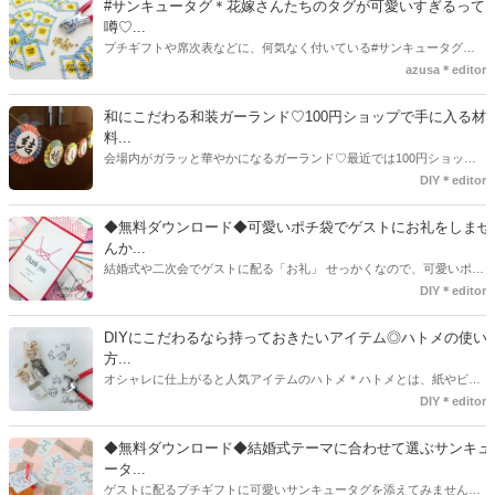
#サンキュータグ＊花嫁さんたちのタグが可愛いすぎるって
噂♡...
プチギフトや席次表などに、何気なく付いている#サンキュータグ実
はほとんどの花嫁さんが手作りしてるってご存知でしたか！？あるの
azusa＊editor
とないのでは、お洒落度が全然違う◇＼インスタ映え／が流行するい
ま、付いてた方が断然可愛い♡そんなプレ花嫁さんたちの#サンキュー
和にこだわる和装ガーランド♡100円ショップで手に入る材
タグアイデア、探してみました♪
料...
会場内がガラッと華やかになるガーランド♡最近では100円ショップ
で既に完成された物が販売されていたり、ネット上でダウンロードし
DIY＊editor
て印刷した紙にリボンや麻ひもなどに通すだけで仕上がる物もありま
す。ダウンロードしたデザインを印刷する紙をこだわるプレ花嫁さん
◆無料ダウンロード◆可愛いポチ袋でゲストにお礼をしませ
も・・・♡紙質や柄などでガラッと印象が変わりますよね♪
んか...
結婚式や二次会でゲストに配る「お礼」 せっかくなので、可愛いポチ
袋で用意しませんか？今回の記事では無料でダウンロードできるデザ
DIY＊editor
インを用意してみました。ご自宅にプリンターがある方は是非ご利用
ください。いつもStrawberryを読んで頂いているプレ花嫁さんのお手
DIYにこだわるなら持っておきたいアイテム◎ハトメの使い
伝いが少しでも出来れば嬉しいです♡
方...
オシャレに仕上がると人気アイテムのハトメ＊ハトメとは、紙やビニ
ールなどに開けた穴につける金具のことでサイズが幅広く揃っていま
DIY＊editor
す◎また素材は、ゴールドやニッケル、アルミ、ステンレスなどがあ
り、付けるものの素材や色にあわせて選ぶことができるんです♪*
◆無料ダウンロード◆結婚式テーマに合わせて選ぶサンキュ
ータ...
ゲストに配るプチギフトに可愛いサンキュータグを添えてみません