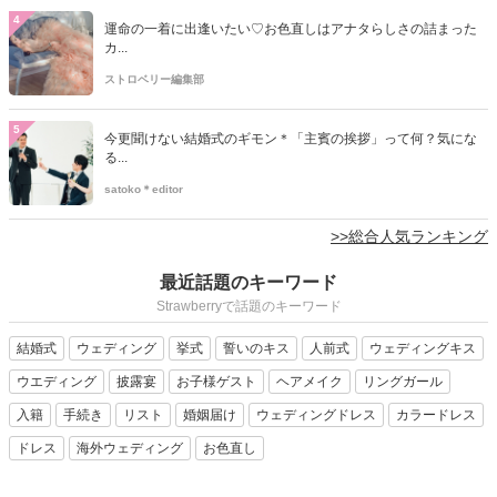
4
運命の一着に出逢いたい♡お色直しはアナタらしさの詰まった
カ...
ストロベリー編集部
5
今更聞けない結婚式のギモン＊「主賓の挨拶」って何？気にな
る...
satoko＊editor
>>総合人気ランキング
最近話題のキーワード
Strawberryで話題のキーワード
結婚式
ウェディング
挙式
誓いのキス
人前式
ウェディングキス
ウエディング
披露宴
お子様ゲスト
ヘアメイク
リングガール
入籍
手続き
リスト
婚姻届け
ウェディングドレス
カラードレス
ドレス
海外ウェディング
お色直し