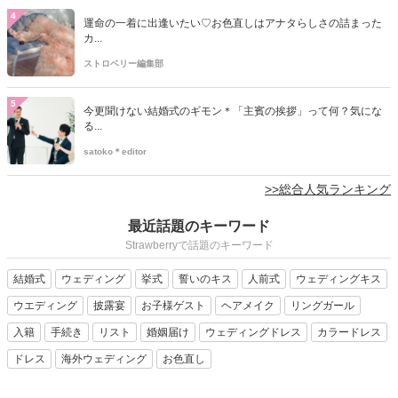
4
運命の一着に出逢いたい♡お色直しはアナタらしさの詰まった
カ...
ストロベリー編集部
5
今更聞けない結婚式のギモン＊「主賓の挨拶」って何？気にな
る...
satoko＊editor
>>総合人気ランキング
最近話題のキーワード
Strawberryで話題のキーワード
結婚式
ウェディング
挙式
誓いのキス
人前式
ウェディングキス
ウエディング
披露宴
お子様ゲスト
ヘアメイク
リングガール
入籍
手続き
リスト
婚姻届け
ウェディングドレス
カラードレス
ドレス
海外ウェディング
お色直し