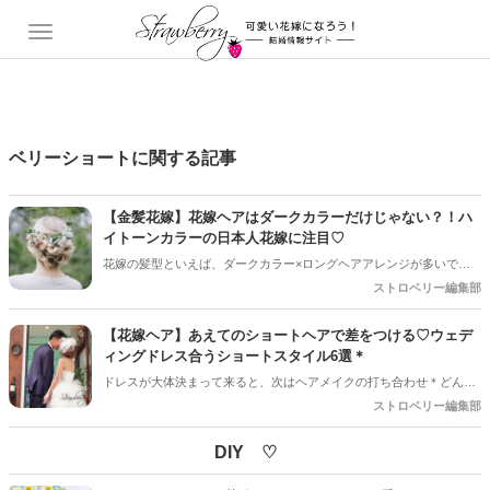
ベリーショートに関する記事
【金髪花嫁】花嫁ヘアはダークカラーだけじゃない？！ハ
イトーンカラーの日本人花嫁に注目♡
花嫁の髪型といえば、ダークカラー×ロングヘアアレンジが多いです
よね。普段ハイトーンカラーで過ごしていた方も結婚式の前にダーク
ストロベリー編集部
カラーに染め直している方も多いのでは？でも最近は、ハイトーンカ
ラーで式にのぞむ花嫁さんも増えてきているんです！旧来の型にとら
【花嫁ヘア】あえてのショートヘアで差をつける♡ウェデ
われない自由なスタイルの結婚式が増えてきている影響かも…？
ィングドレス合うショートスタイル6選＊
ドレスが大体決まって来ると、次はヘアメイクの打ち合わせ＊どんな
髪型にしようか迷っちゃいますよね！「花嫁＝ロングヘアアレンジ」
ストロベリー編集部
というイメージがなんとなく強いですが、実はショートヘアのウエデ
ィングアレンジもとっても素敵なんです◎
DIY ♡