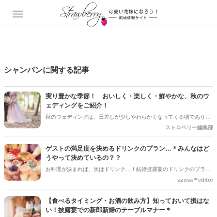
シャンパンに関する記事
実り豊かな季節！ おいしく・楽しく・鮮やかな、秋のウ
ェディングをご紹介！
秋のウェディングは、日差しが少しやわらかくなってくる頃であり、
色々なことへの行動的がみなぎってくる季節。同時に、おいしいもの
ストロベリー編集部
がどんどん増えてくる季節でもあります。 沢山のアイディアをチェッ
クして準備を進めましょう♪
ゲストの満足度を決めるドリンクのプラン…＊みんなはど
うやって決めているの？？
お料理が決まれば、次はドリンク…！結婚披露宴のドリンクのプラン
って本当に迷います…！みんなどんな風に決めてるの？？お料理は、
azusa＊editor
使っている食材や品数で値段が変わるしみんなに食べてもらうお食事
として、なんとなーくイメージが湧くけど…
【食べるタイミング・お酒の飲み方】知っておいて損はな
い！披露宴での新郎新婦のテーブルマナー＊