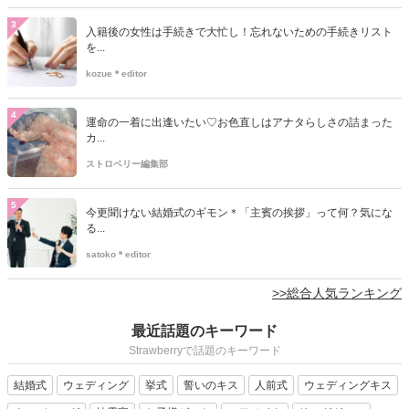
3
入籍後の女性は手続きで大忙し！忘れないための手続きリスト
を...
kozue＊editor
4
運命の一着に出逢いたい♡お色直しはアナタらしさの詰まった
カ...
ストロベリー編集部
5
今更聞けない結婚式のギモン＊「主賓の挨拶」って何？気にな
る...
satoko＊editor
>>総合人気ランキング
最近話題のキーワード
Strawberryで話題のキーワード
結婚式
ウェディング
挙式
誓いのキス
人前式
ウェディングキス