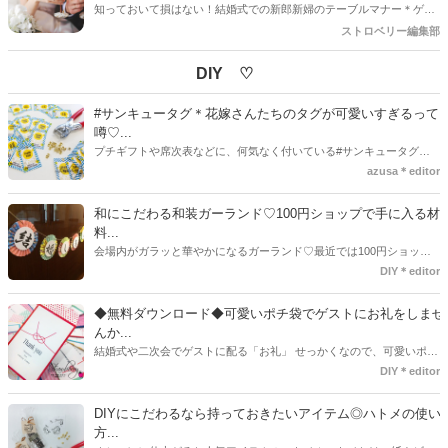
知っておいて損はない！結婚式での新郎新婦のテーブルマナー＊ゲス
トのために料理にこだわった会場を選んでも、主役である新郎新婦は
ストロベリー編集部
なかなか食事を楽しめない、という話をよく聞きます。
DIY ♡
#サンキュータグ＊花嫁さんたちのタグが可愛いすぎるって
噂♡...
プチギフトや席次表などに、何気なく付いている#サンキュータグ実
はほとんどの花嫁さんが手作りしてるってご存知でしたか！？あるの
azusa＊editor
とないのでは、お洒落度が全然違う◇＼インスタ映え／が流行するい
ま、付いてた方が断然可愛い♡そんなプレ花嫁さんたちの#サンキュー
和にこだわる和装ガーランド♡100円ショップで手に入る材
タグアイデア、探してみました♪
料...
会場内がガラッと華やかになるガーランド♡最近では100円ショップ
で既に完成された物が販売されていたり、ネット上でダウンロードし
DIY＊editor
て印刷した紙にリボンや麻ひもなどに通すだけで仕上がる物もありま
す。ダウンロードしたデザインを印刷する紙をこだわるプレ花嫁さん
◆無料ダウンロード◆可愛いポチ袋でゲストにお礼をしませ
も・・・♡紙質や柄などでガラッと印象が変わりますよね♪
んか...
結婚式や二次会でゲストに配る「お礼」 せっかくなので、可愛いポチ
袋で用意しませんか？今回の記事では無料でダウンロードできるデザ
DIY＊editor
インを用意してみました。ご自宅にプリンターがある方は是非ご利用
ください。いつもStrawberryを読んで頂いているプレ花嫁さんのお手
DIYにこだわるなら持っておきたいアイテム◎ハトメの使い
伝いが少しでも出来れば嬉しいです♡
方...