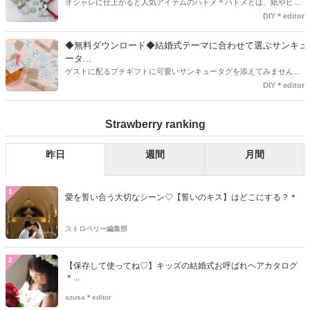
オシャレに仕上がると人気アイテムのハトメ＊ハトメとは、紙やビニ
ールなどに開けた穴につける金具のことでサイズが幅広く揃っていま
DIY＊editor
す◎また素材は、ゴールドやニッケル、アルミ、ステンレスなどがあ
り、付けるものの素材や色にあわせて選ぶことができるんです♪*
◆無料ダウンロード◆結婚式テーマに合わせて選ぶサンキュ
ータ...
ゲストに配るプチギフトに可愛いサンキュータグを添えてみません
か？今回の記事では無料でダウンロードできる春婚にもピッタリなサ
DIY＊editor
ンキュータグのデザインをご用意してみました。ご自宅にプリンター
がある方は是非ご利用ください。いつもStrawberryを読んで頂いてい
Strawberry ranking
るプレ花嫁さんのお手伝いが少しでも出来れば嬉しいです♡
昨日
週間
月間
1
愛を誓い合う大切なシーン♡【誓いのキス】はどこにする？＊
ストロベリー編集部
2
【保存して使ってね♡】キッズの結婚式お呼ばれヘアカタログ
＊...
azusa＊editor