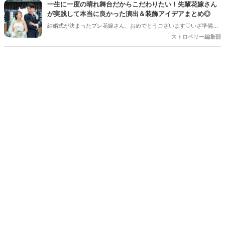
している…！」など考えていると、誰に何を依頼すればいいのだろ
一生に一度の晴れ舞台だからこだわりたい！先輩花嫁さん
う・・・！ と結婚式準備にあわせてまたまた悩みが増えてしまうもの
が実践して本当に良かった演出＆装飾アイデアまとめ◎
です＊
結婚式が決まったプレ花嫁さん、おめでとうございます♡いざ準備を
始めると、「何から手をつければいいの？」「他の人はどんなことを
ストロベリー編集部
しているの？」とワクワクする反面、ちょっぴり不安になることもあ
りますよね。SNSで素敵な写真を見れば見るほど、「あれもこれもや
りたい！」と夢が膨らむ一方、「予算や準備時間を考えると、どこに
注力すべき？」という悩みも尽きないもの。 そこで今回は、数多くの
素敵な結婚式を見届けてきた編集部が、卒花嫁さんに聞いた「やって
よかった！」と心から思える演出と装飾のアイデアを厳選してご紹介
します。ぜひ、これからの準備の参考にしてくださいね！