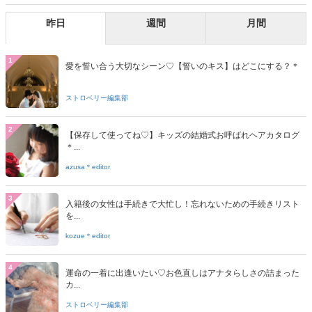
昨日
週間
月間
1
愛を誓い合う大切なシーン♡【誓いのキス】はどこにする？＊
ストロベリー編集部
2
【保存して使ってね♡】キッズの結婚式お呼ばれヘアカタログ
＊...
azusa＊editor
3
入籍後の女性は手続きで大忙し！忘れないための手続きリスト
を...
kozue＊editor
4
運命の一着に出逢いたい♡お色直しはアナタらしさの詰まった
カ...
ストロベリー編集部