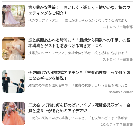
実り豊かな季節！ おいしく・楽しく・鮮やかな、秋のウ
ェディングをご紹介！
秋のウェディングは、日差しが少しやわらかくなってくる頃であり、
色々なことへの行動的がみなぎってくる季節。同時に、おいしいもの
ストロベリー編集部
がどんどん増えてくる季節でもあります。 沢山のアイディアをチェッ
クして準備を進めましょう♪
涙と笑顔あふれる時間に＊「新婦から両親への手紙」の基
本構成とゲストを惹きつける書き方・コツ
披露宴のクライマックス、会場全体が温かい涙と感動に包まれる「新
婦からご両親への手紙」。結婚式準備の終盤、「何から書き始めれば
ストロベリー編集部
いいんだろう…」「上手く読めるかな」と、ペンが止まってしまうプ
レ花嫁さんは本当にたくさんいます。 育ててくれた家族への感謝を伝
今更聞けない結婚式のギモン＊「主賓の挨拶」って何？気
える大切な場面だからこそ、心からの想いをまっすぐ届けたいですよ
になるギモンを解説！
ね。今回は、読みやすい手紙の基本構成から、ゲストがおいてけぼり
結婚式の準備を進める中で、「主賓の挨拶」という言葉を聞いたこと
にならないための素敵な工夫まで、詳しくご紹介します◎
がある人は多いのではないでしょうか＊ですが、具体的に何をするの
satoko＊editor
か、誰にお願いすればいいのか、意外と知らない人も少なくありませ
ん。特に初めて結婚式を挙げる新郎新婦さんにとっては、「どんな基
二次会って誰に何を頼めばいい？プレ花嫁必見♡ゲスト全
準で選べばいいの？」「頼まれた側はどんなことを話すの？」とギモ
員と盛り上がるためのアイデア♡
ンが尽きない部分でもあるかと思います＊そこで今回の記事では、
二次会の実施に向けて準備していると、「お友達へどこまで依頼する
「主賓の挨拶」についての基本的な知識やお願いする相手の選び方、
のか」と悩まれている花嫁さんを多く見かけます◎ 「二次会の幹事を
2次会ティアラ編集部
依頼のマナーなどを詳しく解説していきます♪*。
してほしい」「結婚式受付の依頼済み」「でも結婚式の余興の依頼も