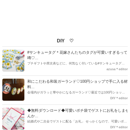
DIY ♡
#サンキュータグ＊花嫁さんたちのタグが可愛いすぎるって
噂♡...
プチギフトや席次表などに、何気なく付いている#サンキュータグ実
はほとんどの花嫁さんが手作りしてるってご存知でしたか！？あるの
azusa＊editor
とないのでは、お洒落度が全然違う◇＼インスタ映え／が流行するい
ま、付いてた方が断然可愛い♡そんなプレ花嫁さんたちの#サンキュー
和にこだわる和装ガーランド♡100円ショップで手に入る材
タグアイデア、探してみました♪
料...
会場内がガラッと華やかになるガーランド♡最近では100円ショップ
で既に完成された物が販売されていたり、ネット上でダウンロードし
DIY＊editor
て印刷した紙にリボンや麻ひもなどに通すだけで仕上がる物もありま
す。ダウンロードしたデザインを印刷する紙をこだわるプレ花嫁さん
◆無料ダウンロード◆可愛いポチ袋でゲストにお礼をしませ
も・・・♡紙質や柄などでガラッと印象が変わりますよね♪
んか...
結婚式や二次会でゲストに配る「お礼」 せっかくなので、可愛いポチ
袋で用意しませんか？今回の記事では無料でダウンロードできるデザ
DIY＊editor