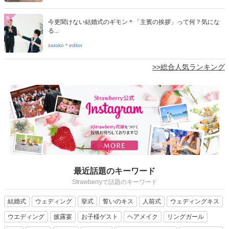
5
今更聞けない結婚式のギモン＊「主賓の挨拶」って何？気にな
る...
satoko＊editor
>>総合人気ランキング
最近話題のキーワード
Strawberryで話題のキーワード
結婚式
ウェディング
挙式
誓いのキス
人前式
ウェディングキス
ウエディング
披露宴
お子様ゲスト
ヘアメイク
リングガール