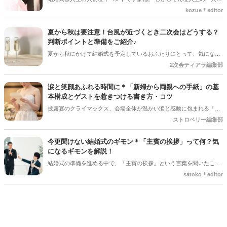
ベントでも、やむを得ない事情で延期や中止、キャンセルを検討しな
kozue＊editor
ければならないケースもあります。そんなときに気になるのが「キャ
ンセル料」です。 「いつからキャンセル料がかかるの？」「全額支払
夏から秋は要注意！台風が近づくとき二次会はどうする？
わないといけないの？」と不安に思う方も多いでしょう。 この記事で
判断ポイントと準備をご紹介♪
は、結婚式のキャンセル料が発生するタイミングや相場、負担を抑え
夏から秋にかけて結婚式を予定しているおふたりにとって、気になる
る方法についてわかりやすく解説します。
のが台風の影響。 結婚式は予定通り開催できそうだけど、「二次会は
2次会ティアラ編集部
どうしよう？」「ゲストの安全を考えると中止した方がいい？」と悩
むケースも少なくありません＊ 今回は、台風が近づいているときに二
涙と笑顔あふれる時間に＊「新婦から両親への手紙」の基
次会を開催するか判断するポイントや、事前に準備しておきたいこと
本構成とゲストを惹きつける書き方・コツ
をご紹介します＊
披露宴のクライマックス、会場全体が温かい涙と感動に包まれる「新
婦からご両親への手紙」。結婚式準備の終盤、「何から書き始めれば
ストロベリー編集部
いいんだろう…」「上手く読めるかな」と、ペンが止まってしまうプ
レ花嫁さんは本当にたくさんいます。 育ててくれた家族への感謝を伝
今更聞けない結婚式のギモン＊「主賓の挨拶」って何？気
える大切な場面だからこそ、心からの想いをまっすぐ届けたいですよ
になるギモンを解説！
ね。今回は、読みやすい手紙の基本構成から、ゲストがおいてけぼり
結婚式の準備を進める中で、「主賓の挨拶」という言葉を聞いたこと
にならないための素敵な工夫まで、詳しくご紹介します◎
がある人は多いのではないでしょうか＊ですが、具体的に何をするの
satoko＊editor
か、誰にお願いすればいいのか、意外と知らない人も少なくありませ
ん。特に初めて結婚式を挙げる新郎新婦さんにとっては、「どんな基
準で選べばいいの？」「頼まれた側はどんなことを話すの？」とギモ
ンが尽きない部分でもあるかと思います＊そこで今回の記事では、
「主賓の挨拶」についての基本的な知識やお願いする相手の選び方、