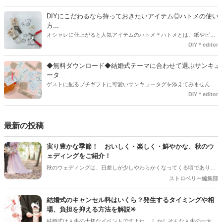
インを用意してみました。ご自宅にプリンターがある方は是非ご利用
ください。いつもStrawberryを読んで頂いているプレ花嫁さんのお手
DIYにこだわるなら持っておきたいアイテム◎ハトメの使い
伝いが少しでも出来れば嬉しいです♡
方...
オシャレに仕上がると人気アイテムのハトメ＊ハトメとは、紙やビニ
ールなどに開けた穴につける金具のことでサイズが幅広く揃っていま
DIY＊editor
す◎また素材は、ゴールドやニッケル、アルミ、ステンレスなどがあ
り、付けるものの素材や色にあわせて選ぶことができるんです♪*
◆無料ダウンロード◆結婚式テーマに合わせて選ぶサンキュ
ータ...
ゲストに配るプチギフトに可愛いサンキュータグを添えてみません
か？今回の記事では無料でダウンロードできる春婚にもピッタリなサ
DIY＊editor
ンキュータグのデザインをご用意してみました。ご自宅にプリンター
がある方は是非ご利用ください。いつもStrawberryを読んで頂いてい
るプレ花嫁さんのお手伝いが少しでも出来れば嬉しいです♡
最新の投稿
実り豊かな季節！ おいしく・楽しく・鮮やかな、秋のウ
ェディングをご紹介！
秋のウェディングは、日差しが少しやわらかくなってくる頃であり、
色々なことへの行動的がみなぎってくる季節。同時に、おいしいもの
ストロベリー編集部
がどんどん増えてくる季節でもあります。 沢山のアイディアをチェッ
クして準備を進めましょう♪
結婚式のキャンセル料はいくら？発生するタイミングや相
場、負担を抑える方法を解説✳︎
結婚式は人生の大切なイベントですよね。 しかしそんな人生の一大イ