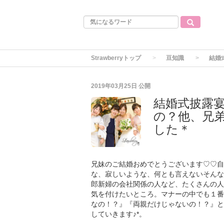
Strawberryトップ
豆知識
結婚
2019年03月25日
公開
結婚式披露
の？他、兄
した＊
兄妹のご結婚おめでとうございます♡♡自
な、寂しいような、何とも言えないそんな
郎新婦の会社関係の人など、たくさんの人
気を付けたいところ。マナーの中でも１番
なの！？』『両親だけじゃないの！？』と
していきます♪*。