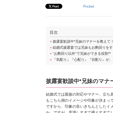
Pocket
目次
●
披露宴歓談中*兄妹のマナーを教えて
●
結婚式披露宴では兄妹もお酌回りをす
●
“お酌回り以外”で兄妹ができる役割**
●
『気配り』『心配り』『目配り』が、
披露宴歓談中*兄妹のマナ
結婚式では親族の対応やマナー、立ち
もこちら側のイメージや印象が決まっ
ですから、印象の良いきちんとしたイ
か。ですが、意識しすぎて構えすぎて