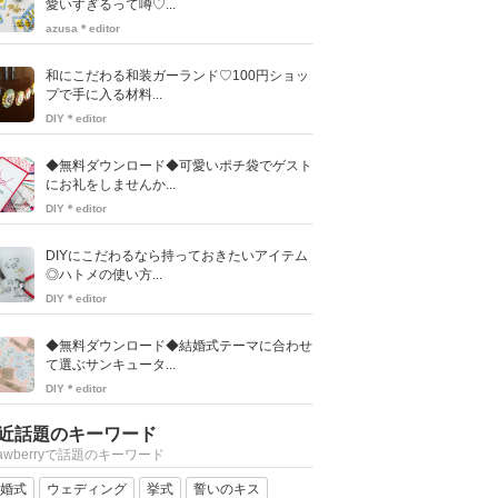
愛いすぎるって噂♡...
azusa＊editor
和にこだわる和装ガーランド♡100円ショッ
プで手に入る材料...
DIY＊editor
◆無料ダウンロード◆可愛いポチ袋でゲスト
にお礼をしませんか...
DIY＊editor
DIYにこだわるなら持っておきたいアイテム
◎ハトメの使い方...
DIY＊editor
◆無料ダウンロード◆結婚式テーマに合わせ
て選ぶサンキュータ...
DIY＊editor
近話題のキーワード
rawberryで話題のキーワード
婚式
ウェディング
挙式
誓いのキス