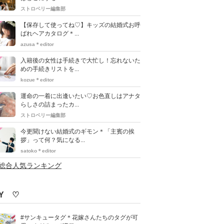
ストロベリー編集部
【保存して使ってね♡】キッズの結婚式お呼
ばれヘアカタログ＊...
azusa＊editor
入籍後の女性は手続きで大忙し！忘れないた
めの手続きリストを...
kozue＊editor
運命の一着に出逢いたい♡お色直しはアナタ
らしさの詰まったカ...
ストロベリー編集部
今更聞けない結婚式のギモン＊「主賓の挨
拶」って何？気になる...
satoko＊editor
>総合人気ランキング
IY ♡
#サンキュータグ＊花嫁さんたちのタグが可