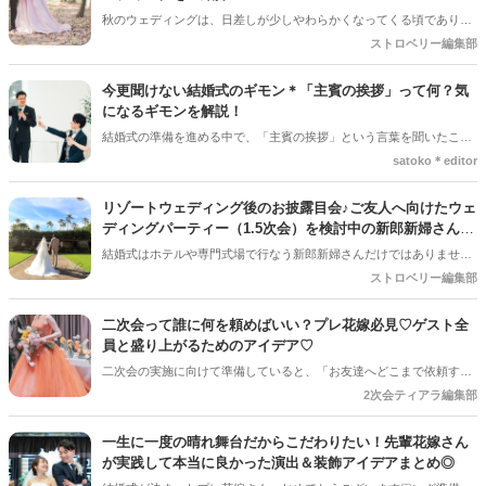
秋のウェディングは、日差しが少しやわらかくなってくる頃であり、
色々なことへの行動的がみなぎってくる季節。同時に、おいしいもの
ストロベリー編集部
がどんどん増えてくる季節でもあります。 沢山のアイディアをチェッ
クして準備を進めましょう♪
今更聞けない結婚式のギモン＊「主賓の挨拶」って何？気
になるギモンを解説！
結婚式の準備を進める中で、「主賓の挨拶」という言葉を聞いたこと
がある人は多いのではないでしょうか＊ですが、具体的に何をするの
satoko＊editor
か、誰にお願いすればいいのか、意外と知らない人も少なくありませ
ん。特に初めて結婚式を挙げる新郎新婦さんにとっては、「どんな基
リゾートウェディング後のお披露目会♪ご友人へ向けたウェ
準で選べばいいの？」「頼まれた側はどんなことを話すの？」とギモ
ディングパーティー（1.5次会）を検討中の新郎新婦さんへ
ンが尽きない部分でもあるかと思います＊そこで今回の記事では、
♡
結婚式はホテルや専門式場で行なう新郎新婦さんだけではありませ
「主賓の挨拶」についての基本的な知識やお願いする相手の選び方、
ん。ご親族のみでアットホームに会食を行なったり、ハネムーンを兼
ストロベリー編集部
依頼のマナーなどを詳しく解説していきます♪*。
ねておふたりで海外にて挙式を挙げたりと、ウェディングスタイルも
多様化しています＊ 特にロマンチックなロケーションで挙げられる、
二次会って誰に何を頼めばいい？プレ花嫁必見♡ゲスト全
リゾートウェディングは国内外問わずプレ花嫁さんの憧れの的♡♡挙
員と盛り上がるためのアイデア♡
式スタイルはさまざまですが、リゾートウェディングを行なった新郎
二次会の実施に向けて準備していると、「お友達へどこまで依頼する
新婦さんの多くが「ご友人に向けたウェディングパーティーを開きた
のか」と悩まれている花嫁さんを多く見かけます◎ 「二次会の幹事を
2次会ティアラ編集部
い！」と考えられています。 今回は、そんなリゾートウェディング後
してほしい」「結婚式受付の依頼済み」「でも結婚式の余興の依頼も
のお披露目会（1.5次会）を大成功させるためのポイントをご紹介しま
している…！」など考えていると、誰に何を依頼すればいいのだろ
す！
一生に一度の晴れ舞台だからこだわりたい！先輩花嫁さん
う・・・！ と結婚式準備にあわせてまたまた悩みが増えてしまうもの
が実践して本当に良かった演出＆装飾アイデアまとめ◎
です＊