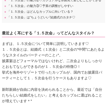
●
「１.５次会」の魅力②♡カジュアルな雰囲気で楽しむことができる
●
「１.５次会」の魅力③♡予算の調整がしやすい
●
「１.５次会」はどんなカップルに向いている？
●
「１.５次会」は“ちょうどいい”結婚式のカタチ♡
最近よく耳にする「１.５次会」ってどんなスタイル？
まずは、１.５次会について簡単に説明していきます♡
１．５次会とは、結婚式（１次会）と二次会の“中間”にあたるよ
うなスタイルのパーティーのこと♪*。
披露宴ほどフォーマルではないけれど、二次会よりもしっかり
とおもてなしができるのが１．５次会の特徴◎！
挙式を海外やリゾートで行ったカップルが、国内でお披露目パ
ーティーとして１．５次会を行うケースもありますよ♡
新郎新婦が自由に内容を決められることから、最近では「自分
たちらしい結婚式をしたい」と考えるカップルに選ばれること
が増えています＊*