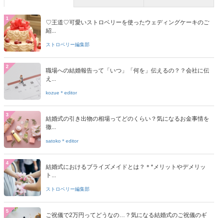
1
♡王道♡可愛いストロベリーを使ったウェディングケーキのご
紹...
ストロベリー編集部
2
職場への結婚報告って「いつ」「何を」伝えるの？？会社に伝
え...
kozue＊editor
3
結婚式の引き出物の相場ってどのくらい？気になるお金事情を
徹...
satoko＊editor
4
結婚式におけるブライズメイドとは？＊*メリットやデメリッ
ト...
ストロベリー編集部
5
ご祝儀で2万円ってどうなの…？気になる結婚式のご祝儀のギ