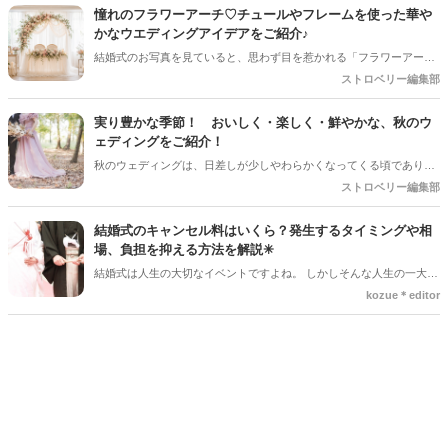
は、ゲストのテンションが一番上がる大人気の演出ですよね。今回は
憧れのフラワーアーチ♡チュールやフレームを使った華や
デザートビュッフェで絶対に押さえておきたいポイントと、実際に大
かなウエディングアイデアをご紹介♪
好評だった事例をご紹介します！
結婚式のお写真を見ていると、思わず目を惹かれる「フラワーアー
チ」♡ お花をたっぷり使ったアーチはもちろん、チュールやフレーム
ストロベリー編集部
を組み合わせたデザインなど、最近はフォトスポットとしても楽しめ
るコーディネートが人気を集めています♪ 挙式会場や高砂、ウエルカ
実り豊かな季節！ おいしく・楽しく・鮮やかな、秋のウ
ムスペース、フォトブースなど、さまざまな場所で取り入れられるの
ェディングをご紹介！
も魅力のひとつ＊ 今回は、フラワーアーチの魅力や、おしゃれなアレ
秋のウェディングは、日差しが少しやわらかくなってくる頃であり、
ンジアイデアをご紹介します♡
色々なことへの行動的がみなぎってくる季節。同時に、おいしいもの
ストロベリー編集部
がどんどん増えてくる季節でもあります。 沢山のアイディアをチェッ
クして準備を進めましょう♪
結婚式のキャンセル料はいくら？発生するタイミングや相
場、負担を抑える方法を解説✳︎
結婚式は人生の大切なイベントですよね。 しかしそんな人生の一大イ
ベントでも、やむを得ない事情で延期や中止、キャンセルを検討しな
kozue＊editor
ければならないケースもあります。そんなときに気になるのが「キャ
ンセル料」です。 「いつからキャンセル料がかかるの？」「全額支払
わないといけないの？」と不安に思う方も多いでしょう。 この記事で
は、結婚式のキャンセル料が発生するタイミングや相場、負担を抑え
る方法についてわかりやすく解説します。