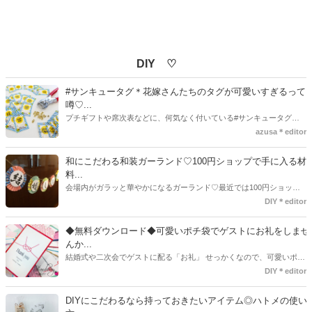
DIY ♡
#サンキュータグ＊花嫁さんたちのタグが可愛いすぎるって
噂♡...
プチギフトや席次表などに、何気なく付いている#サンキュータグ実
はほとんどの花嫁さんが手作りしてるってご存知でしたか！？あるの
azusa＊editor
とないのでは、お洒落度が全然違う◇＼インスタ映え／が流行するい
ま、付いてた方が断然可愛い♡そんなプレ花嫁さんたちの#サンキュー
和にこだわる和装ガーランド♡100円ショップで手に入る材
タグアイデア、探してみました♪
料...
会場内がガラッと華やかになるガーランド♡最近では100円ショップ
で既に完成された物が販売されていたり、ネット上でダウンロードし
DIY＊editor
て印刷した紙にリボンや麻ひもなどに通すだけで仕上がる物もありま
す。ダウンロードしたデザインを印刷する紙をこだわるプレ花嫁さん
◆無料ダウンロード◆可愛いポチ袋でゲストにお礼をしませ
も・・・♡紙質や柄などでガラッと印象が変わりますよね♪
んか...
結婚式や二次会でゲストに配る「お礼」 せっかくなので、可愛いポチ
袋で用意しませんか？今回の記事では無料でダウンロードできるデザ
DIY＊editor
インを用意してみました。ご自宅にプリンターがある方は是非ご利用
ください。いつもStrawberryを読んで頂いているプレ花嫁さんのお手
DIYにこだわるなら持っておきたいアイテム◎ハトメの使い
伝いが少しでも出来れば嬉しいです♡