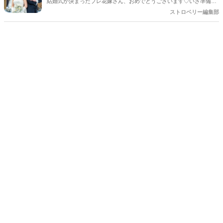
結婚式が決まったプレ花嫁さん、おめでとうございます♡いざ準備を
始めると、「何から手をつければいいの？」「他の人はどんなことを
ストロベリー編集部
しているの？」とワクワクする反面、ちょっぴり不安になることもあ
りますよね。SNSで素敵な写真を見れば見るほど、「あれもこれもや
りたい！」と夢が膨らむ一方、「予算や準備時間を考えると、どこに
注力すべき？」という悩みも尽きないもの。 そこで今回は、数多くの
素敵な結婚式を見届けてきた編集部が、卒花嫁さんに聞いた「やって
よかった！」と心から思える演出と装飾のアイデアを厳選してご紹介
します。ぜひ、これからの準備の参考にしてくださいね！