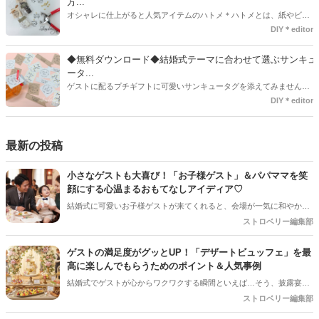
方...
オシャレに仕上がると人気アイテムのハトメ＊ハトメとは、紙やビニ
ールなどに開けた穴につける金具のことでサイズが幅広く揃っていま
DIY＊editor
す◎また素材は、ゴールドやニッケル、アルミ、ステンレスなどがあ
り、付けるものの素材や色にあわせて選ぶことができるんです♪*
◆無料ダウンロード◆結婚式テーマに合わせて選ぶサンキュ
ータ...
ゲストに配るプチギフトに可愛いサンキュータグを添えてみません
か？今回の記事では無料でダウンロードできる春婚にもピッタリなサ
DIY＊editor
ンキュータグのデザインをご用意してみました。ご自宅にプリンター
がある方は是非ご利用ください。いつもStrawberryを読んで頂いてい
るプレ花嫁さんのお手伝いが少しでも出来れば嬉しいです♡
最新の投稿
小さなゲストも大喜び！「お子様ゲスト」＆パパママを笑
顔にする心温まるおもてなしアイディア♡
結婚式に可愛いお子様ゲストが来てくれると、会場が一気に和やかな
雰囲気になりますよね！でも、ご招待するプレ花嫁さんとしては「途
ストロベリー編集部
中で飽きて泣いちゃわないかな…」「パパやママに負担をかけすぎて
いないかな？」と、ちょっぴり心配になることも多いはず。 小さなゲ
ゲストの満足度がグッとUP！「デザートビュッフェ」を最
ストと、子育て真っ最中のパパママ（ご友人）に「本当に参列してよ
高に楽しんでもらうためのポイント＆人気事例
かった！」と思ってもらうためには、ちょっとした心遣いや事前準備
結婚式でゲストが心からワクワクする瞬間といえば…そう、披露宴後
が大切です。今回は、お子様ゲストとご家族に安心して楽しんでもら
半の「デザートタイム」です！中でも、ガーデンやロビーにずらりと
ストロベリー編集部
うための、素敵なおもてなしアイディアをご紹介します！
並ぶスイーツから好きなものを自分で選べる「デザートビュッフェ」