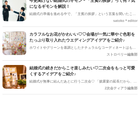
今更聞けない結婚式のギモン＊「主賓の挨拶」って何？気
次会を開催するか判断するポイントや、事前に準備しておきたいこと
になるギモンを解説！
をご紹介します＊
結婚式の準備を進める中で、「主賓の挨拶」という言葉を聞いたこと
がある人は多いのではないでしょうか＊ですが、具体的に何をするの
satoko＊editor
か、誰にお願いすればいいのか、意外と知らない人も少なくありませ
ん。特に初めて結婚式を挙げる新郎新婦さんにとっては、「どんな基
カラフルなお花がかわいい♡♡会場が一気に華やぐ色彩を
準で選べばいいの？」「頼まれた側はどんなことを話すの？」とギモ
たっぷり取り入れたウエディングアイデアをご紹介♪
ンが尽きない部分でもあるかと思います＊そこで今回の記事では、
ホワイトやグリーンを基調としたナチュラルなコーディネートはもち
「主賓の挨拶」についての基本的な知識やお願いする相手の選び方、
ろん素敵ですが、最近はピンクやオレンジ、ブルー、イエローなど、
ストロベリー編集部
依頼のマナーなどを詳しく解説していきます♪*。
さまざまなカラーを組み合わせた「カラフルフラワー」が人気♡♡ 色
とりどりのお花を取り入れるだけで、会場全体が明るく華やかな印象
結婚式の続きだからこそ楽しみたい♡二次会をもっと可愛
になり、 おふたりらしい世界観を演出できるのもカラフルフラワーの
くするアイデアをご紹介♪
魅力♡今回は、装花やブーケなどのアイデアをご紹介します♪
結婚式が無事に結んだあとに行う二次会♡ 「披露宴の延長だから、あ
まり準備しなくても大丈夫」と思っていませんか？ 実は、少しアイデ
2次会ティアラ編集部
アを取り入れるだけで、二次会はもっとおしゃれで思い出に残る時間
になります♪ 結婚式とは違った雰囲気でゲストとゆっくり楽しめるの
も二次会ならではの魅力＊ 今回は、二次会をもっと可愛く、おふたり
らしく楽しむためのアイデアをご紹介します♡