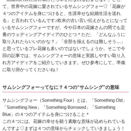
て、世界中の花嫁に愛されているサムシングフォー♡「花嫁が
４つのアイテムを身につけると、生涯幸せな結婚生活を送れ
る」と言われているんです♪欧米の古い言い伝えがもとになって
いるサムシングフォーですが、今や日本の花嫁さんの間でも定
番のウェディングアイディアのひとつ＊ただ、「どんなふうに
取り入れたらいいのかな？」「全部を揃えるのは難しそう…」
と思っているプレ花嫁も多いのではないでしょうか。そこで今
回の記事では、サムシングフォーの意味と実践しやすい取り入
れ方アイディアをご紹介していきます。ぜひ参考にして、準備
に取り掛かってくださいね！
サムシングフォーってなに？４つの“サムシング”の意味
サムシングフォー（Something Four）とは、「Something Old」
「Something New」「Something Borrowed」「Something
Blue」の４つのアイテムを身につけること＊
この４つには、花嫁の幸せを願う素敵な意味が込められている
んですよ♡まずは４つの意味からチェックしていきましょう！