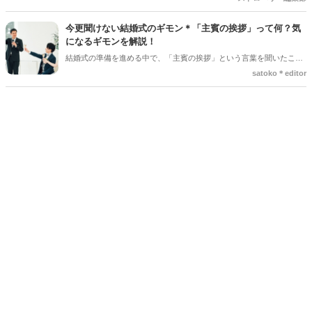
いいんだろう…」「上手く読めるかな」と、ペンが止まってしまうプ
レ花嫁さんは本当にたくさんいます。 育ててくれた家族への感謝を伝
今更聞けない結婚式のギモン＊「主賓の挨拶」って何？気
える大切な場面だからこそ、心からの想いをまっすぐ届けたいですよ
になるギモンを解説！
ね。今回は、読みやすい手紙の基本構成から、ゲストがおいてけぼり
結婚式の準備を進める中で、「主賓の挨拶」という言葉を聞いたこと
にならないための素敵な工夫まで、詳しくご紹介します◎
がある人は多いのではないでしょうか＊ですが、具体的に何をするの
satoko＊editor
か、誰にお願いすればいいのか、意外と知らない人も少なくありませ
ん。特に初めて結婚式を挙げる新郎新婦さんにとっては、「どんな基
準で選べばいいの？」「頼まれた側はどんなことを話すの？」とギモ
ンが尽きない部分でもあるかと思います＊そこで今回の記事では、
「主賓の挨拶」についての基本的な知識やお願いする相手の選び方、
依頼のマナーなどを詳しく解説していきます♪*。