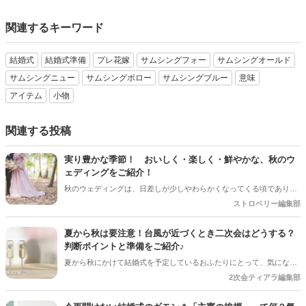
関連するキーワード
結婚式
結婚式準備
プレ花嫁
サムシングフォー
サムシングオールド
サムシングニュー
サムシングボロー
サムシングブルー
意味
アイテム
小物
関連する投稿
実り豊かな季節！ おいしく・楽しく・鮮やかな、秋のウ
ェディングをご紹介！
秋のウェディングは、日差しが少しやわらかくなってくる頃であり、
色々なことへの行動的がみなぎってくる季節。同時に、おいしいもの
ストロベリー編集部
がどんどん増えてくる季節でもあります。 沢山のアイディアをチェッ
クして準備を進めましょう♪
夏から秋は要注意！台風が近づくとき二次会はどうする？
判断ポイントと準備をご紹介♪
夏から秋にかけて結婚式を予定しているおふたりにとって、気になる
のが台風の影響。 結婚式は予定通り開催できそうだけど、「二次会は
2次会ティアラ編集部
どうしよう？」「ゲストの安全を考えると中止した方がいい？」と悩
むケースも少なくありません＊ 今回は、台風が近づいているときに二