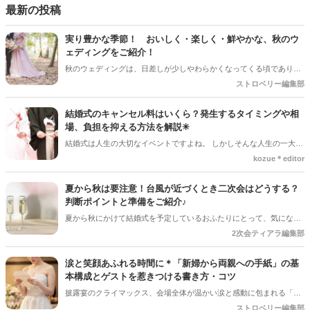
るプレ花嫁さんのお手伝いが少しでも出来れば嬉しいです♡
最新の投稿
実り豊かな季節！ おいしく・楽しく・鮮やかな、秋のウ
ェディングをご紹介！
秋のウェディングは、日差しが少しやわらかくなってくる頃であり、
色々なことへの行動的がみなぎってくる季節。同時に、おいしいもの
ストロベリー編集部
がどんどん増えてくる季節でもあります。 沢山のアイディアをチェッ
クして準備を進めましょう♪
結婚式のキャンセル料はいくら？発生するタイミングや相
場、負担を抑える方法を解説✳︎
結婚式は人生の大切なイベントですよね。 しかしそんな人生の一大イ
ベントでも、やむを得ない事情で延期や中止、キャンセルを検討しな
kozue＊editor
ければならないケースもあります。そんなときに気になるのが「キャ
ンセル料」です。 「いつからキャンセル料がかかるの？」「全額支払
夏から秋は要注意！台風が近づくとき二次会はどうする？
わないといけないの？」と不安に思う方も多いでしょう。 この記事で
判断ポイントと準備をご紹介♪
は、結婚式のキャンセル料が発生するタイミングや相場、負担を抑え
夏から秋にかけて結婚式を予定しているおふたりにとって、気になる
る方法についてわかりやすく解説します。
のが台風の影響。 結婚式は予定通り開催できそうだけど、「二次会は
2次会ティアラ編集部
どうしよう？」「ゲストの安全を考えると中止した方がいい？」と悩
むケースも少なくありません＊ 今回は、台風が近づいているときに二
涙と笑顔あふれる時間に＊「新婦から両親への手紙」の基
次会を開催するか判断するポイントや、事前に準備しておきたいこと
本構成とゲストを惹きつける書き方・コツ
をご紹介します＊
披露宴のクライマックス、会場全体が温かい涙と感動に包まれる「新
婦からご両親への手紙」。結婚式準備の終盤、「何から書き始めれば
ストロベリー編集部