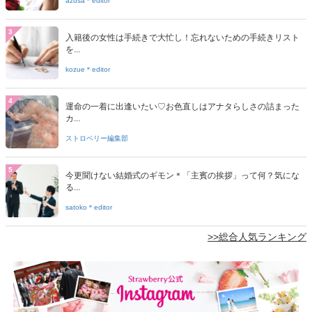
azusa＊editor
3
入籍後の女性は手続きで大忙し！忘れないための手続きリスト
を...
kozue＊editor
4
運命の一着に出逢いたい♡お色直しはアナタらしさの詰まった
カ...
ストロベリー編集部
5
今更聞けない結婚式のギモン＊「主賓の挨拶」って何？気にな
る...
satoko＊editor
>>総合人気ランキング