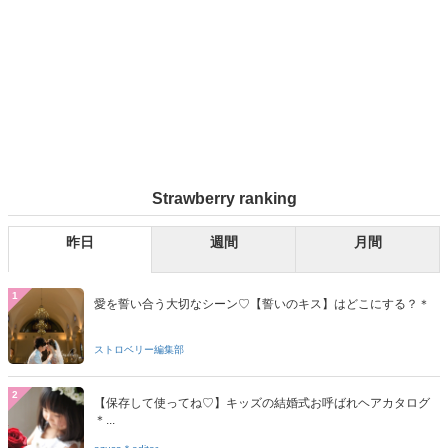
Strawberry ranking
昨日
週間
月間
1
愛を誓い合う大切なシーン♡【誓いのキス】はどこにする？＊
ストロベリー編集部
2
【保存して使ってね♡】キッズの結婚式お呼ばれヘアカタログ
＊...