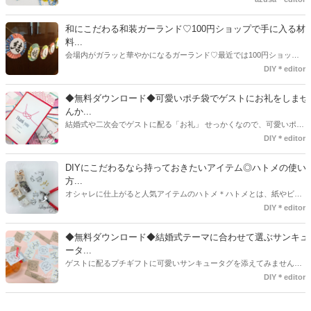
とないのでは、お洒落度が全然違う◇＼インスタ映え／が流行するい
ま、付いてた方が断然可愛い♡そんなプレ花嫁さんたちの#サンキュー
和にこだわる和装ガーランド♡100円ショップで手に入る材
タグアイデア、探してみました♪
料...
会場内がガラッと華やかになるガーランド♡最近では100円ショップ
で既に完成された物が販売されていたり、ネット上でダウンロードし
DIY＊editor
て印刷した紙にリボンや麻ひもなどに通すだけで仕上がる物もありま
す。ダウンロードしたデザインを印刷する紙をこだわるプレ花嫁さん
◆無料ダウンロード◆可愛いポチ袋でゲストにお礼をしませ
も・・・♡紙質や柄などでガラッと印象が変わりますよね♪
んか...
結婚式や二次会でゲストに配る「お礼」 せっかくなので、可愛いポチ
袋で用意しませんか？今回の記事では無料でダウンロードできるデザ
DIY＊editor
インを用意してみました。ご自宅にプリンターがある方は是非ご利用
ください。いつもStrawberryを読んで頂いているプレ花嫁さんのお手
DIYにこだわるなら持っておきたいアイテム◎ハトメの使い
伝いが少しでも出来れば嬉しいです♡
方...
オシャレに仕上がると人気アイテムのハトメ＊ハトメとは、紙やビニ
ールなどに開けた穴につける金具のことでサイズが幅広く揃っていま
DIY＊editor
す◎また素材は、ゴールドやニッケル、アルミ、ステンレスなどがあ
り、付けるものの素材や色にあわせて選ぶことができるんです♪*
◆無料ダウンロード◆結婚式テーマに合わせて選ぶサンキュ
ータ...
ゲストに配るプチギフトに可愛いサンキュータグを添えてみません
か？今回の記事では無料でダウンロードできる春婚にもピッタリなサ
DIY＊editor
ンキュータグのデザインをご用意してみました。ご自宅にプリンター
がある方は是非ご利用ください。いつもStrawberryを読んで頂いてい