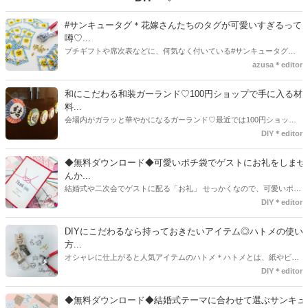
#サンキュータグ＊花嫁さんたちのタグが可愛いすぎるって
噂♡...
プチギフトや席次表などに、何気なく付いている#サンキュータグ実
はほとんどの花嫁さんが手作りしてるってご存知でしたか！？あるの
azusa＊editor
とないのでは、お洒落度が全然違う◇＼インスタ映え／が流行するい
ま、付いてた方が断然可愛い♡そんなプレ花嫁さんたちの#サンキュー
和にこだわる和装ガーランド♡100円ショップで手に入る材
タグアイデア、探してみました♪
料...
会場内がガラッと華やかになるガーランド♡最近では100円ショップ
で既に完成された物が販売されていたり、ネット上でダウンロードし
DIY＊editor
て印刷した紙にリボンや麻ひもなどに通すだけで仕上がる物もありま
す。ダウンロードしたデザインを印刷する紙をこだわるプレ花嫁さん
◆無料ダウンロード◆可愛いポチ袋でゲストにお礼をしませ
も・・・♡紙質や柄などでガラッと印象が変わりますよね♪
んか...
結婚式や二次会でゲストに配る「お礼」 せっかくなので、可愛いポチ
袋で用意しませんか？今回の記事では無料でダウンロードできるデザ
DIY＊editor
インを用意してみました。ご自宅にプリンターがある方は是非ご利用
ください。いつもStrawberryを読んで頂いているプレ花嫁さんのお手
DIYにこだわるなら持っておきたいアイテム◎ハトメの使い
伝いが少しでも出来れば嬉しいです♡
方...
オシャレに仕上がると人気アイテムのハトメ＊ハトメとは、紙やビニ
ールなどに開けた穴につける金具のことでサイズが幅広く揃っていま
DIY＊editor
す◎また素材は、ゴールドやニッケル、アルミ、ステンレスなどがあ
り、付けるものの素材や色にあわせて選ぶことができるんです♪*
◆無料ダウンロード◆結婚式テーマに合わせて選ぶサンキュ