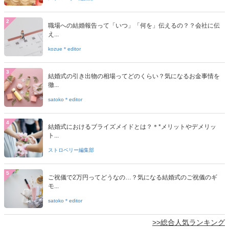
2
職場への結婚報告って「いつ」「何を」伝えるの？？会社に伝
え...
kozue＊editor
3
結婚式の引き出物の相場ってどのくらい？気になるお金事情を
徹...
satoko＊editor
4
結婚式におけるブライズメイドとは？＊*メリットやデメリッ
ト...
ストロベリー編集部
5
ご祝儀で2万円ってどうなの…？気になる結婚式のご祝儀のギ
モ...
satoko＊editor
>>総合人気ランキング