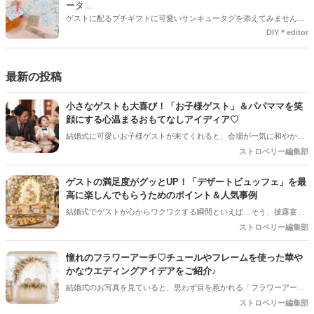
ータ...
ゲストに配るプチギフトに可愛いサンキュータグを添えてみません
か？今回の記事では無料でダウンロードできる春婚にもピッタリなサ
DIY＊editor
ンキュータグのデザインをご用意してみました。ご自宅にプリンター
がある方は是非ご利用ください。いつもStrawberryを読んで頂いてい
るプレ花嫁さんのお手伝いが少しでも出来れば嬉しいです♡
最新の投稿
小さなゲストも大喜び！「お子様ゲスト」＆パパママを笑
顔にする心温まるおもてなしアイディア♡
結婚式に可愛いお子様ゲストが来てくれると、会場が一気に和やかな
雰囲気になりますよね！でも、ご招待するプレ花嫁さんとしては「途
ストロベリー編集部
中で飽きて泣いちゃわないかな…」「パパやママに負担をかけすぎて
いないかな？」と、ちょっぴり心配になることも多いはず。 小さなゲ
ゲストの満足度がグッとUP！「デザートビュッフェ」を最
ストと、子育て真っ最中のパパママ（ご友人）に「本当に参列してよ
高に楽しんでもらうためのポイント＆人気事例
かった！」と思ってもらうためには、ちょっとした心遣いや事前準備
結婚式でゲストが心からワクワクする瞬間といえば…そう、披露宴後
が大切です。今回は、お子様ゲストとご家族に安心して楽しんでもら
半の「デザートタイム」です！中でも、ガーデンやロビーにずらりと
ストロベリー編集部
うための、素敵なおもてなしアイディアをご紹介します！
並ぶスイーツから好きなものを自分で選べる「デザートビュッフェ」
は、ゲストのテンションが一番上がる大人気の演出ですよね。今回は
憧れのフラワーアーチ♡チュールやフレームを使った華や
デザートビュッフェで絶対に押さえておきたいポイントと、実際に大
かなウエディングアイデアをご紹介♪
好評だった事例をご紹介します！
結婚式のお写真を見ていると、思わず目を惹かれる「フラワーアー
チ」♡ お花をたっぷり使ったアーチはもちろん、チュールやフレーム
ストロベリー編集部