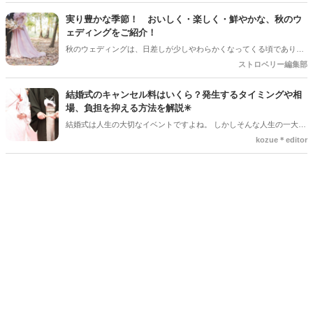
を組み合わせたデザインなど、最近はフォトスポットとしても楽しめ
るコーディネートが人気を集めています♪ 挙式会場や高砂、ウエルカ
実り豊かな季節！ おいしく・楽しく・鮮やかな、秋のウ
ムスペース、フォトブースなど、さまざまな場所で取り入れられるの
ェディングをご紹介！
も魅力のひとつ＊ 今回は、フラワーアーチの魅力や、おしゃれなアレ
秋のウェディングは、日差しが少しやわらかくなってくる頃であり、
ンジアイデアをご紹介します♡
色々なことへの行動的がみなぎってくる季節。同時に、おいしいもの
ストロベリー編集部
がどんどん増えてくる季節でもあります。 沢山のアイディアをチェッ
クして準備を進めましょう♪
結婚式のキャンセル料はいくら？発生するタイミングや相
場、負担を抑える方法を解説✳︎
結婚式は人生の大切なイベントですよね。 しかしそんな人生の一大イ
ベントでも、やむを得ない事情で延期や中止、キャンセルを検討しな
kozue＊editor
ければならないケースもあります。そんなときに気になるのが「キャ
ンセル料」です。 「いつからキャンセル料がかかるの？」「全額支払
わないといけないの？」と不安に思う方も多いでしょう。 この記事で
は、結婚式のキャンセル料が発生するタイミングや相場、負担を抑え
る方法についてわかりやすく解説します。