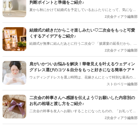
判断ポイントと準備をご紹介♪
夏から秋にかけて結婚式を予定しているおふたりにとって、気になる
のが台風の影響。 結婚式は予定通り開催できそうだけど、「二次会は
2次会ティアラ編集部
どうしよう？」「ゲストの安全を考えると中止した方がいい？」と悩
むケースも少なくありません＊ 今回は、台風が近づいているときに二
結婚式の続きだからこそ楽しみたい♡二次会をもっと可愛
次会を開催するか判断するポイントや、事前に準備しておきたいこと
くするアイデアをご紹介♪
をご紹介します＊
結婚式が無事に結んだあとに行う二次会♡ 「披露宴の延長だから、あ
まり準備しなくても大丈夫」と思っていませんか？ 実は、少しアイデ
2次会ティアラ編集部
アを取り入れるだけで、二次会はもっとおしゃれで思い出に残る時間
になります♪ 結婚式とは違った雰囲気でゲストとゆっくり楽しめるの
肩がいかついお悩みを解決！華奢見えを叶えるウェディン
も二次会ならではの魅力＊ 今回は、二次会をもっと可愛く、おふたり
グドレス選びのコツ＆自分をもっと好きになる簡単ケア＊
らしく楽しむためのアイデアをご紹介します♡
ウェディングドレスを選ぶ時間は、花嫁さんにとって特別な最高のひ
ととき。でも、ふと試着室の鏡を見たときに「なんだか肩がいかつく
ストロベリー編集部
見えるかも…」と不安を感じてしまったことはありませんか？ 実は、
肩幅やデコルテの印象はドレスのシルエットを大きく左右するため、
二次会の幹事さんへ感謝を伝えよう♡お願いした内容別の
「もう少し華奢だったらドレスが似合うのに…」と悩むプレ花嫁さん
お礼の相場と渡し方をご紹介♪
の声はとっても多いんです。でも、決して落ち込む必要はありませ
二次会の幹事を友人へお願いすることになったものの、「お礼って必
ん！ちょっとしたドレス選びの工夫やセルフケアを取り入れるだけ
要？」「どれくらい渡すのが一般的なんだろう？」と悩む花嫁さんも
2次会ティアラ編集部
で、肩まわりの印象は驚くほどガラリと変わります＊
多いのではないでしょうか♡ 感謝の気持ちをしっかり形にして伝えた
いですよね♪ 今回は、お願いした内容別のお礼の目安や、渡すタイミ
ング、喜ばれるプレゼントまでご紹介します♡