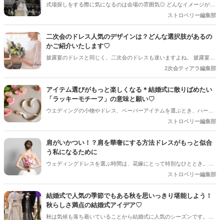
式場探しをする際に気になるのは会場の雰囲気◎ どんなイメージが良
いか、こだわりの装飾があるか、好みはそれぞれですね。 定番ですが
ストロベリー編集部
やはり「ウェディングドレスが着て挙式を挙げたい！」と教会がある
会場やガーデンウエディングなどを選ぶ方が多いです。教会での挙式
二次会のドレス人気のデザインは？どんな選択肢があるの
の他にも挙式スタイルは色々あります！この記事では執り行われてい
かご紹介いたします♡
る挙式スタイルについてご紹介しますね♪
披露宴のドレスと同じく、二次会のドレスも迷いますよね。 披露宴と
異なるカジュアルな雰囲気に仕上げたり、二次会からの参加者が多い
2次会ティアラ編集部
場合は披露宴のような重厚なドレスを選んだり・・・どんな選択肢が
あるのかご紹介♡
アイテム選びがもっと楽しくなる＊結婚式に散りばめたい
「ラッキーモチーフ」の意味と願い♡
ウエディングの小物やドレス、ペーパーアイテムを選ぶとき、ハート
やリボン、星などのデザインに自然と目が留まることはありません
ストロベリー編集部
か？ ただ見た目が可愛いだけでなく、実はそれぞれの形には古くから
伝わる「特別な意味や願い」が込められているんです。今回は、結婚
肩がいかつい！？肩を華奢にする方法ドレスがもっと似合
式という最高の節目にふさわしい、ハッピーなラッキーモチーフとそ
う私になるために
の意味をご紹介します。おふたりの願いにぴったりのモチーフを見つ
ウェディングドレスを選ぶ時間は、花嫁にとって特別なひととき。で
けてみてくださいね＊
も、ふと鏡を見たときに「肩がいかつく見えるかも…」と不安を感じ
ストロベリー編集部
てしまったことはありませんか？ この記事では、肩を華奢に見せるた
めの具体的な方法や、ドレス選びのポイント、自宅でできる簡単なエ
結婚式で人気の季節でもある秋を思いっきり堪能しよう！
クササイズまで、優しく丁寧にご紹介します。あなたらしく、美しく
秋らしさ満点の結婚式アイデア♡
輝く一日を迎えるために、ぜひ参考にしてくださいね。
秋は気候も落ち着いていることから結婚式に人気のシーズンです。だ