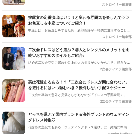
からこそウェディングケーキやドレスで季節をアピールしませんか？
ストロベリー編集部
今回は、秋らしいウェディングケーキやフルーツ、カラードレスをご
紹介します＊
披露宴の定番演出はガラリと変わる雰囲気を楽しんで♡♡
お色直し＆中座についてご紹介！
中座とは、お色直しをするため、新郎新婦が一時的に退場すること。
この時には、ゲストの中からエスコート役を選び、その方と会場を後
ストロベリー編集部
にします。 必要なの？ と思う方もいますが、今回はその重要性につ
いて解説します。
二次会ドレスはどう選ぶ？購入とレンタルのメリットを比
較♡おすすめスタイルもご紹介♪
結婚式二次会♡♡ご家族や目上の人の参加がないからこそ、好きなド
レスでおしゃれに決めませんか♡♡ 今回は二次会におすすめなドレス
2次会ティアラ編集部
や、購入orレンタルなども合わせておしゃれドレスのアイディアをピ
ックアップします＊
実は花嫁あるある！？「二次会にドレスが間に合わない」
を避けるにはいつ頼むべき？後悔しない手配スケジュール
の立て方◎
二次会の準備で意外と見落としがちなのが「ドレスの手配時期」。ネ
ット注文で「届かない!?」「サイズが合わない！」なんて声もちらほ
2次会ティアラ編集部
ら。焦らず素敵に迎えるためのスケジュールと注意点をチェックして
おきましょう♡
どっちを選ぶ？国内ブランド＆海外ブランドのウェディン
グドレス特集♡
花嫁姿の主役でもある「ウェディングドレス選び」は、結婚式準備の
中でもビッグイベント♡でもいざ探し始めてみると…、「海外ブラン
satoko＊editor