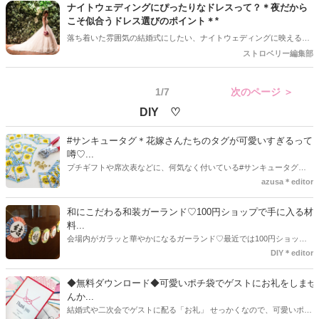
ナイトウェディングにぴったりなドレスって？＊夜だから
こそ似合うドレス選びのポイント＊*
落ち着いた雰囲気の結婚式にしたい、ナイトウェディングに映えるウ
ェディングドレスは？と悩んでいる花嫁さんもいるでしょう。ナイト
ストロベリー編集部
ウェディングは昼間と違ってロマンチック感やゴージャスさがありま
す＊そんな会場の雰囲気に負けないような素敵なウェディングドレス
1/7
次のページ ＞
を探している花嫁さんもいますよね。そこで今回は、ナイトウェディ
ングでのドレス選びのポイントをご紹介します。おしゃれな雰囲気に
DIY ♡
負けないような素敵なドレスでゲストに最高の晴れ姿をお披露目しま
しょう♡
#サンキュータグ＊花嫁さんたちのタグが可愛いすぎるって
噂♡...
プチギフトや席次表などに、何気なく付いている#サンキュータグ実
はほとんどの花嫁さんが手作りしてるってご存知でしたか！？あるの
azusa＊editor
とないのでは、お洒落度が全然違う◇＼インスタ映え／が流行するい
ま、付いてた方が断然可愛い♡そんなプレ花嫁さんたちの#サンキュー
和にこだわる和装ガーランド♡100円ショップで手に入る材
タグアイデア、探してみました♪
料...
会場内がガラッと華やかになるガーランド♡最近では100円ショップ
で既に完成された物が販売されていたり、ネット上でダウンロードし
DIY＊editor
て印刷した紙にリボンや麻ひもなどに通すだけで仕上がる物もありま
す。ダウンロードしたデザインを印刷する紙をこだわるプレ花嫁さん
◆無料ダウンロード◆可愛いポチ袋でゲストにお礼をしませ
も・・・♡紙質や柄などでガラッと印象が変わりますよね♪
んか...
結婚式や二次会でゲストに配る「お礼」 せっかくなので、可愛いポチ