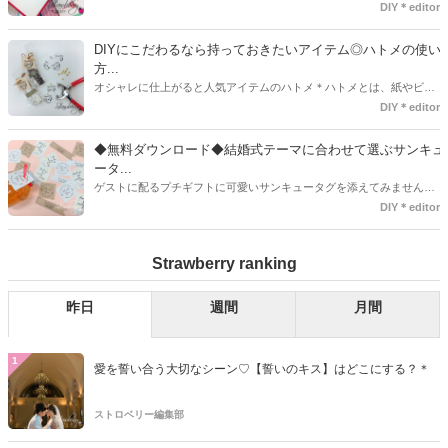
袋で用意しませんか？今回の記事では無料でダウンロードできるデザ
DIY＊editor
インを用意してみました。ご自宅にプリンターがある方は是非ご利用
ください。いつもStrawberryを読んで頂いているプレ花嫁さんのお手
DIYにこだわるなら持っておきたいアイテム◎ハトメの使い
伝いが少しでも出来れば嬉しいです♡
方...
オシャレに仕上がると人気アイテムのハトメ＊ハトメとは、紙やビニ
ールなどに開けた穴につける金具のことでサイズが幅広く揃っていま
DIY＊editor
す◎また素材は、ゴールドやニッケル、アルミ、ステンレスなどがあ
り、付けるものの素材や色にあわせて選ぶことができるんです♪*
◆無料ダウンロード◆結婚式テーマに合わせて選ぶサンキュ
ータ...
ゲストに配るプチギフトに可愛いサンキュータグを添えてみません
か？今回の記事では無料でダウンロードできる春婚にもピッタリなサ
DIY＊editor
ンキュータグのデザインをご用意してみました。ご自宅にプリンター
がある方は是非ご利用ください。いつもStrawberryを読んで頂いてい
Strawberry ranking
るプレ花嫁さんのお手伝いが少しでも出来れば嬉しいです♡
昨日
週間
月間
1
愛を誓い合う大切なシーン♡【誓いのキス】はどこにする？＊
ストロベリー編集部