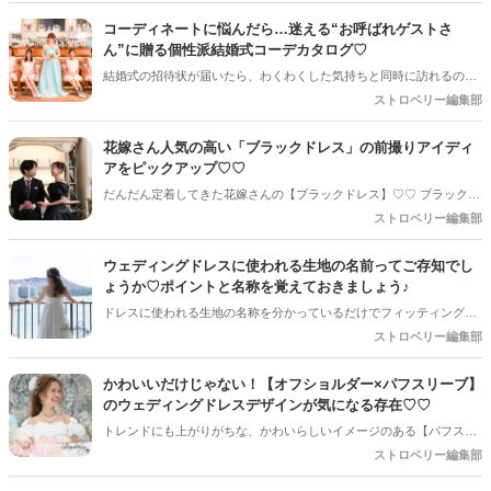
コーディネートに悩んだら…迷える“お呼ばれゲストさ
ん”に贈る個性派結婚式コーデカタログ♡
結婚式の招待状が届いたら、わくわくした気持ちと同時に訪れるのが
「何を着て行こう？」問題。大切な人の特別な日だからこそ、自身も
ストロベリー編集部
きちんとおしゃれして参加したいと思うもの。今回は、そんな迷える
お呼ばれゲストさんにおすすめしたい個性派ドレスとヘアアレンジを
花嫁さん人気の高い「ブラックドレス」の前撮りアイディ
コーディネートしてご紹介します☆
アをピックアップ♡♡
だんだん定着してきた花嫁さんの【ブラックドレス】♡♡ ブラックド
レスを採用しやすい前撮りアイディアをチェックしてみましょう◎
ストロベリー編集部
ウェディングドレスに使われる生地の名前ってご存知でし
ょうか♡ポイントと名称を覚えておきましょう♪
ドレスに使われる生地の名称を分かっているだけでフィッティングが
かなりスムーズに♡ポイントと名称だけでも覚えておきましょう♪
ストロベリー編集部
かわいいだけじゃない！【オフショルダー×パフスリーブ】
のウェディングドレスデザインが気になる存在♡♡
トレンドにも上がりがちな、かわいらしいイメージのある【パフスリ
ーブ】のウェディングドレス＊その中でも【オフショルダー×パフス
ストロベリー編集部
リーブ】で印象はかわいいだけじゃないんです◎