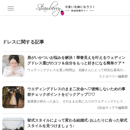
ドレスに関する記事
肩がいかついお悩みを解決！華奢見えを叶えるウェディン
グドレス選びのコツ＆自分をもっと好きになる簡単ケア＊
ウェディングドレスを選ぶ時間は、花嫁さんにとって特別な最高のひ
ととき。でも、ふと試着室の鏡を見たときに「なんだか肩がいかつく
ストロベリー編集部
見えるかも…」と不安を感じてしまったことはありませんか？ 実は、
肩幅やデコルテの印象はドレスのシルエットを大きく左右するため、
ウエディングドレスのまま二次会へ♡後悔しないための事
「もう少し華奢だったらドレスが似合うのに…」と悩むプレ花嫁さん
前チェックポイントをピックアップ♡♡
の声はとっても多いんです。でも、決して落ち込む必要はありませ
披露宴が終わったあと、そのままお気に入りのウエディングドレスで
ん！ちょっとしたドレス選びの工夫やセルフケアを取り入れるだけ
二次会へ参加したい♡そんな花嫁さんも多いのではないでしょうか＊
2次会ティアラ編集部
で、肩まわりの印象は驚くほどガラリと変わります＊
披露宴からそのままウエディングドレスで二次会へ参加したい花嫁さ
んに向けて、後悔しないためのチェックポイントをご紹介します♡
挙式スタイルによって変わる結婚式♪おふたりに合った挙式
スタイルを見つけましょう♪