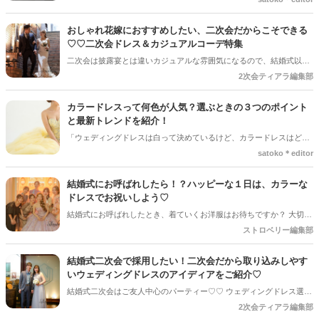
ドの方が華やかそうだけど、国内ブランドのほうが着やすいって聞く
し…」「そもそも、何がどう違うの？」「他のプレ花嫁たちは、どっ
おしゃれ花嫁におすすめしたい、二次会だからこそできる
ちを選んでいるのかな？」と、悩んでしまうプレ花嫁も多いのではな
♡♡二次会ドレス＆カジュアルコーデ特集
いでしょうか＊そこで今回の記事では、国内ブランドと海外ブランド
二次会は披露宴とは違いカジュアルな雰囲気になるので、結婚式以上
のおすすめブランド、人気の傾向まで、分かりやすく解説！ぜひチェ
に[自分らしい]コーディネートを採用できます♡♡ おしゃれ度高めな
2次会ティアラ編集部
ックしてくださいね♪*。
コーディネートで準備を進めてみませんか◎
カラードレスって何色が人気？選ぶときの３つのポイント
と最新トレンドを紹介！
「ウェディングドレスは白って決めているけど、カラードレスはどう
しよう…」「他の花嫁さん達はどんな色を選んでいるのかな？」な
satoko＊editor
ど、結婚式準備の中で意外と悩むのが“カラードレス選び”。たった一
度の特別な日だからこそ、美しく輝ける一着を選びたいですよね。今
結婚式にお呼ばれしたら！？ハッピーな１日は、カラーな
回の記事では、人気のカラードレスの色や先輩花嫁のリアルな声、後
ドレスでお祝いしよう♡
悔しない選び方のコツを詳しくご紹介していきます♡ぜひドレス選び
結婚式にお呼ばれしたとき、着ていくお洋服はお待ちですか？ 大切な
の参考にしてくださいね＊*
方の、人生で一度の特別な日。せっかくなら、しっかりオシャレして
ストロベリー編集部
お祝いしたいですよね。そこで今回ご紹介したいのは、ハッピーな１
日に似合う、お呼ばれドレス♡
結婚式二次会で採用したい！二次会だから取り込みしやす
いウェディングドレスのアイディアをご紹介♡
結婚式二次会はご友人中心のパーティー♡♡ ウェディングドレス選び
も自由になってもいいんです◎
2次会ティアラ編集部