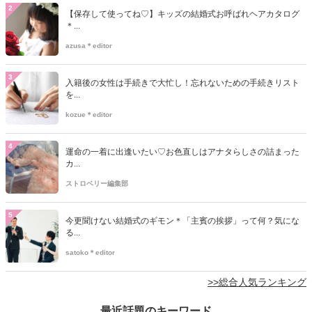
2
【保存して使ってね♡】キッズの結婚式お呼ばれヘアカタログ
＊...
azusa＊editor
3
入籍後の女性は手続きで大忙し！忘れないための手続きリスト
を...
kozue＊editor
4
運命の一着に出逢いたい♡お色直しはアナタらしさの詰まった
カ...
ストロベリー編集部
5
今更聞けない結婚式のギモン＊「主賓の挨拶」って何？気にな
る...
satoko＊editor
>>総合人気ランキング
最近話題のキーワード