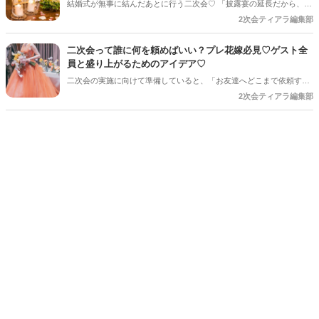
結婚式が無事に結んだあとに行う二次会♡ 「披露宴の延長だから、あ
「主賓の挨拶」についての基本的な知識やお願いする相手の選び方、
まり準備しなくても大丈夫」と思っていませんか？ 実は、少しアイデ
2次会ティアラ編集部
依頼のマナーなどを詳しく解説していきます♪*。
アを取り入れるだけで、二次会はもっとおしゃれで思い出に残る時間
になります♪ 結婚式とは違った雰囲気でゲストとゆっくり楽しめるの
二次会って誰に何を頼めばいい？プレ花嫁必見♡ゲスト全
も二次会ならではの魅力＊ 今回は、二次会をもっと可愛く、おふたり
員と盛り上がるためのアイデア♡
らしく楽しむためのアイデアをご紹介します♡
二次会の実施に向けて準備していると、「お友達へどこまで依頼する
のか」と悩まれている花嫁さんを多く見かけます◎ 「二次会の幹事を
2次会ティアラ編集部
してほしい」「結婚式受付の依頼済み」「でも結婚式の余興の依頼も
している…！」など考えていると、誰に何を依頼すればいいのだろ
う・・・！ と結婚式準備にあわせてまたまた悩みが増えてしまうもの
です＊