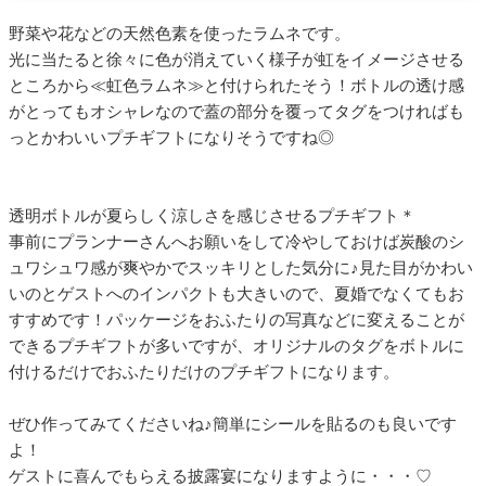
野菜や花などの天然色素を使ったラムネです。
光に当たると徐々に色が消えていく様子が虹をイメージさせる
ところから≪虹色ラムネ≫と付けられたそう！ボトルの透け感
がとってもオシャレなので蓋の部分を覆ってタグをつければも
っとかわいいプチギフトになりそうですね◎
透明ボトルが夏らしく涼しさを感じさせるプチギフト＊
事前にプランナーさんへお願いをして冷やしておけば炭酸のシ
ュワシュワ感が爽やかでスッキリとした気分に♪見た目がかわい
いのとゲストへのインパクトも大きいので、夏婚でなくてもお
すすめです！パッケージをおふたりの写真などに変えることが
できるプチギフトが多いですが、オリジナルのタグをボトルに
付けるだけでおふたりだけのプチギフトになります。
ぜひ作ってみてくださいね♪簡単にシールを貼るのも良いです
よ！
ゲストに喜んでもらえる披露宴になりますように・・・♡