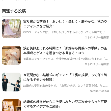
関連する投稿
実り豊かな季節！ おいしく・楽しく・鮮やかな、秋のウ
ェディングをご紹介！
秋のウェディングは、日差しが少しやわらかくなってくる頃であり、
色々なことへの行動的がみなぎってくる季節。同時に、おいしいもの
ストロベリー編集部
がどんどん増えてくる季節でもあります。 沢山のアイディアをチェッ
クして準備を進めましょう♪
涙と笑顔あふれる時間に＊「新婦から両親への手紙」の基
本構成とゲストを惹きつける書き方・コツ
披露宴のクライマックス、会場全体が温かい涙と感動に包まれる「新
婦からご両親への手紙」。結婚式準備の終盤、「何から書き始めれば
ストロベリー編集部
いいんだろう…」「上手く読めるかな」と、ペンが止まってしまうプ
レ花嫁さんは本当にたくさんいます。 育ててくれた家族への感謝を伝
今更聞けない結婚式のギモン＊「主賓の挨拶」って何？気
える大切な場面だからこそ、心からの想いをまっすぐ届けたいですよ
になるギモンを解説！
ね。今回は、読みやすい手紙の基本構成から、ゲストがおいてけぼり
結婚式の準備を進める中で、「主賓の挨拶」という言葉を聞いたこと
にならないための素敵な工夫まで、詳しくご紹介します◎
がある人は多いのではないでしょうか＊ですが、具体的に何をするの
satoko＊editor
か、誰にお願いすればいいのか、意外と知らない人も少なくありませ
ん。特に初めて結婚式を挙げる新郎新婦さんにとっては、「どんな基
結婚式の続きだからこそ楽しみたい♡二次会をもっと可愛
準で選べばいいの？」「頼まれた側はどんなことを話すの？」とギモ
くするアイデアをご紹介♪
ンが尽きない部分でもあるかと思います＊そこで今回の記事では、