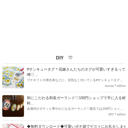
DIY ♡
#サンキュータグ＊花嫁さんたちのタグが可愛いすぎるって
噂♡...
プチギフトや席次表などに、何気なく付いている#サンキュータグ実
はほとんどの花嫁さんが手作りしてるってご存知でしたか！？あるの
azusa＊editor
とないのでは、お洒落度が全然違う◇＼インスタ映え／が流行するい
ま、付いてた方が断然可愛い♡そんなプレ花嫁さんたちの#サンキュー
和にこだわる和装ガーランド♡100円ショップで手に入る材
タグアイデア、探してみました♪
料...
会場内がガラッと華やかになるガーランド♡最近では100円ショップ
で既に完成された物が販売されていたり、ネット上でダウンロードし
DIY＊editor
て印刷した紙にリボンや麻ひもなどに通すだけで仕上がる物もありま
す。ダウンロードしたデザインを印刷する紙をこだわるプレ花嫁さん
◆無料ダウンロード◆可愛いポチ袋でゲストにお礼をしませ