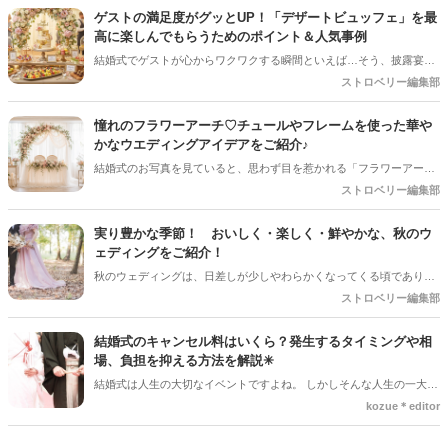
いないかな？」と、ちょっぴり心配になることも多いはず。 小さなゲ
ゲストの満足度がグッとUP！「デザートビュッフェ」を最
ストと、子育て真っ最中のパパママ（ご友人）に「本当に参列してよ
高に楽しんでもらうためのポイント＆人気事例
かった！」と思ってもらうためには、ちょっとした心遣いや事前準備
結婚式でゲストが心からワクワクする瞬間といえば…そう、披露宴後
が大切です。今回は、お子様ゲストとご家族に安心して楽しんでもら
半の「デザートタイム」です！中でも、ガーデンやロビーにずらりと
ストロベリー編集部
うための、素敵なおもてなしアイディアをご紹介します！
並ぶスイーツから好きなものを自分で選べる「デザートビュッフェ」
は、ゲストのテンションが一番上がる大人気の演出ですよね。今回は
憧れのフラワーアーチ♡チュールやフレームを使った華や
デザートビュッフェで絶対に押さえておきたいポイントと、実際に大
かなウエディングアイデアをご紹介♪
好評だった事例をご紹介します！
結婚式のお写真を見ていると、思わず目を惹かれる「フラワーアー
チ」♡ お花をたっぷり使ったアーチはもちろん、チュールやフレーム
ストロベリー編集部
を組み合わせたデザインなど、最近はフォトスポットとしても楽しめ
るコーディネートが人気を集めています♪ 挙式会場や高砂、ウエルカ
実り豊かな季節！ おいしく・楽しく・鮮やかな、秋のウ
ムスペース、フォトブースなど、さまざまな場所で取り入れられるの
ェディングをご紹介！
も魅力のひとつ＊ 今回は、フラワーアーチの魅力や、おしゃれなアレ
秋のウェディングは、日差しが少しやわらかくなってくる頃であり、
ンジアイデアをご紹介します♡
色々なことへの行動的がみなぎってくる季節。同時に、おいしいもの
ストロベリー編集部
がどんどん増えてくる季節でもあります。 沢山のアイディアをチェッ
クして準備を進めましょう♪
結婚式のキャンセル料はいくら？発生するタイミングや相
場、負担を抑える方法を解説✳︎
結婚式は人生の大切なイベントですよね。 しかしそんな人生の一大イ
ベントでも、やむを得ない事情で延期や中止、キャンセルを検討しな
kozue＊editor
ければならないケースもあります。そんなときに気になるのが「キャ
ンセル料」です。 「いつからキャンセル料がかかるの？」「全額支払