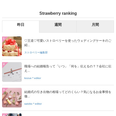
Strawberry ranking
昨日
週間
月間
1
♡王道♡可愛いストロベリーを使ったウェディングケーキのご
紹...
ストロベリー編集部
2
職場への結婚報告って「いつ」「何を」伝えるの？？会社に伝
え...
kozue＊editor
3
結婚式の引き出物の相場ってどのくらい？気になるお金事情を
徹...
satoko＊editor
4