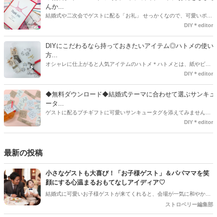
も・・・♡紙質や柄などでガラッと印象が変わりますよね♪
んか...
結婚式や二次会でゲストに配る「お礼」 せっかくなので、可愛いポチ
袋で用意しませんか？今回の記事では無料でダウンロードできるデザ
DIY＊editor
インを用意してみました。ご自宅にプリンターがある方は是非ご利用
ください。いつもStrawberryを読んで頂いているプレ花嫁さんのお手
DIYにこだわるなら持っておきたいアイテム◎ハトメの使い
伝いが少しでも出来れば嬉しいです♡
方...
オシャレに仕上がると人気アイテムのハトメ＊ハトメとは、紙やビニ
ールなどに開けた穴につける金具のことでサイズが幅広く揃っていま
DIY＊editor
す◎また素材は、ゴールドやニッケル、アルミ、ステンレスなどがあ
り、付けるものの素材や色にあわせて選ぶことができるんです♪*
◆無料ダウンロード◆結婚式テーマに合わせて選ぶサンキュ
ータ...
ゲストに配るプチギフトに可愛いサンキュータグを添えてみません
か？今回の記事では無料でダウンロードできる春婚にもピッタリなサ
DIY＊editor
ンキュータグのデザインをご用意してみました。ご自宅にプリンター
がある方は是非ご利用ください。いつもStrawberryを読んで頂いてい
るプレ花嫁さんのお手伝いが少しでも出来れば嬉しいです♡
最新の投稿
小さなゲストも大喜び！「お子様ゲスト」＆パパママを笑
顔にする心温まるおもてなしアイディア♡
結婚式に可愛いお子様ゲストが来てくれると、会場が一気に和やかな
雰囲気になりますよね！でも、ご招待するプレ花嫁さんとしては「途
ストロベリー編集部
中で飽きて泣いちゃわないかな…」「パパやママに負担をかけすぎて