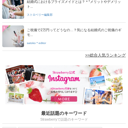
結婚式におけるブライズメイドとは？＊*メリットやデメリッ
ト...
ストロベリー編集部
5
ご祝儀で2万円ってどうなの…？気になる結婚式のご祝儀のギ
モ...
satoko＊editor
>>総合人気ランキング
最近話題のキーワード
Strawberryで話題のキーワード