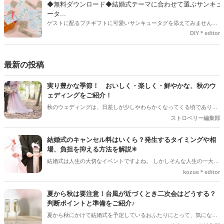
り、付けるものの素材や色にあわせて選ぶことができるんです♪*
◆無料ダウンロード◆結婚式テーマに合わせて選ぶサンキュ
ータ...
ゲストに配るプチギフトに可愛いサンキュータグを添えてみません
か？今回の記事では無料でダウンロードできる春婚にもピッタリなサ
DIY＊editor
ンキュータグのデザインをご用意してみました。ご自宅にプリンター
がある方は是非ご利用ください。いつもStrawberryを読んで頂いてい
るプレ花嫁さんのお手伝いが少しでも出来れば嬉しいです♡
最新の投稿
実り豊かな季節！ おいしく・楽しく・鮮やかな、秋のウ
ェディングをご紹介！
秋のウェディングは、日差しが少しやわらかくなってくる頃であり、
色々なことへの行動的がみなぎってくる季節。同時に、おいしいもの
ストロベリー編集部
がどんどん増えてくる季節でもあります。 沢山のアイディアをチェッ
クして準備を進めましょう♪
結婚式のキャンセル料はいくら？発生するタイミングや相
場、負担を抑える方法を解説✳︎
結婚式は人生の大切なイベントですよね。 しかしそんな人生の一大イ
ベントでも、やむを得ない事情で延期や中止、キャンセルを検討しな
kozue＊editor
ければならないケースもあります。そんなときに気になるのが「キャ
ンセル料」です。 「いつからキャンセル料がかかるの？」「全額支払
夏から秋は要注意！台風が近づくとき二次会はどうする？
わないといけないの？」と不安に思う方も多いでしょう。 この記事で
判断ポイントと準備をご紹介♪
は、結婚式のキャンセル料が発生するタイミングや相場、負担を抑え
夏から秋にかけて結婚式を予定しているおふたりにとって、気になる
る方法についてわかりやすく解説します。