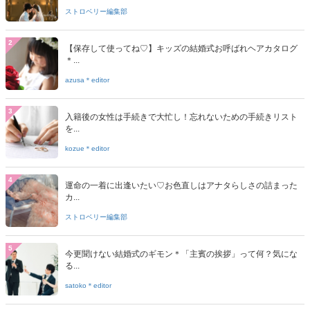
ストロベリー編集部
2
【保存して使ってね♡】キッズの結婚式お呼ばれヘアカタログ
＊...
azusa＊editor
3
入籍後の女性は手続きで大忙し！忘れないための手続きリスト
を...
kozue＊editor
4
運命の一着に出逢いたい♡お色直しはアナタらしさの詰まった
カ...
ストロベリー編集部
5
今更聞けない結婚式のギモン＊「主賓の挨拶」って何？気にな
る...
satoko＊editor