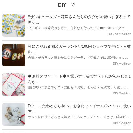
DIY ♡
#サンキュータグ＊花嫁さんたちのタグが可愛いすぎるって
噂♡...
プチギフトや席次表などに、何気なく付いている#サンキュータグ実
はほとんどの花嫁さんが手作りしてるってご存知でしたか！？あるの
azusa＊editor
とないのでは、お洒落度が全然違う◇＼インスタ映え／が流行するい
ま、付いてた方が断然可愛い♡そんなプレ花嫁さんたちの#サンキュー
和にこだわる和装ガーランド♡100円ショップで手に入る材
タグアイデア、探してみました♪
料...
会場内がガラッと華やかになるガーランド♡最近では100円ショップ
で既に完成された物が販売されていたり、ネット上でダウンロードし
DIY＊editor
て印刷した紙にリボンや麻ひもなどに通すだけで仕上がる物もありま
す。ダウンロードしたデザインを印刷する紙をこだわるプレ花嫁さん
◆無料ダウンロード◆可愛いポチ袋でゲストにお礼をしませ
も・・・♡紙質や柄などでガラッと印象が変わりますよね♪
んか...
結婚式や二次会でゲストに配る「お礼」 せっかくなので、可愛いポチ
袋で用意しませんか？今回の記事では無料でダウンロードできるデザ
DIY＊editor
インを用意してみました。ご自宅にプリンターがある方は是非ご利用
ください。いつもStrawberryを読んで頂いているプレ花嫁さんのお手
DIYにこだわるなら持っておきたいアイテム◎ハトメの使い
伝いが少しでも出来れば嬉しいです♡
方...
オシャレに仕上がると人気アイテムのハトメ＊ハトメとは、紙やビニ
ールなどに開けた穴につける金具のことでサイズが幅広く揃っていま
DIY＊editor
す◎また素材は、ゴールドやニッケル、アルミ、ステンレスなどがあ