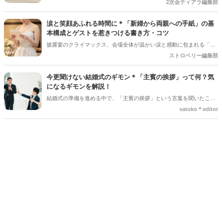
のが台風の影響。 結婚式は予定通り開催できそうだけど、「二次会は
2次会ティアラ編集部
どうしよう？」「ゲストの安全を考えると中止した方がいい？」と悩
むケースも少なくありません＊ 今回は、台風が近づいているときに二
涙と笑顔あふれる時間に＊「新婦から両親への手紙」の基
次会を開催するか判断するポイントや、事前に準備しておきたいこと
本構成とゲストを惹きつける書き方・コツ
をご紹介します＊
披露宴のクライマックス、会場全体が温かい涙と感動に包まれる「新
婦からご両親への手紙」。結婚式準備の終盤、「何から書き始めれば
ストロベリー編集部
いいんだろう…」「上手く読めるかな」と、ペンが止まってしまうプ
レ花嫁さんは本当にたくさんいます。 育ててくれた家族への感謝を伝
今更聞けない結婚式のギモン＊「主賓の挨拶」って何？気
える大切な場面だからこそ、心からの想いをまっすぐ届けたいですよ
になるギモンを解説！
ね。今回は、読みやすい手紙の基本構成から、ゲストがおいてけぼり
結婚式の準備を進める中で、「主賓の挨拶」という言葉を聞いたこと
にならないための素敵な工夫まで、詳しくご紹介します◎
がある人は多いのではないでしょうか＊ですが、具体的に何をするの
satoko＊editor
か、誰にお願いすればいいのか、意外と知らない人も少なくありませ
ん。特に初めて結婚式を挙げる新郎新婦さんにとっては、「どんな基
準で選べばいいの？」「頼まれた側はどんなことを話すの？」とギモ
ンが尽きない部分でもあるかと思います＊そこで今回の記事では、
「主賓の挨拶」についての基本的な知識やお願いする相手の選び方、
依頼のマナーなどを詳しく解説していきます♪*。