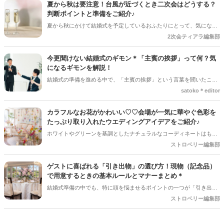
クして準備を進めましょう♪
夏から秋は要注意！台風が近づくとき二次会はどうする？
判断ポイントと準備をご紹介♪
夏から秋にかけて結婚式を予定しているおふたりにとって、気になる
のが台風の影響。 結婚式は予定通り開催できそうだけど、「二次会は
2次会ティアラ編集部
どうしよう？」「ゲストの安全を考えると中止した方がいい？」と悩
むケースも少なくありません＊ 今回は、台風が近づいているときに二
今更聞けない結婚式のギモン＊「主賓の挨拶」って何？気
次会を開催するか判断するポイントや、事前に準備しておきたいこと
になるギモンを解説！
をご紹介します＊
結婚式の準備を進める中で、「主賓の挨拶」という言葉を聞いたこと
がある人は多いのではないでしょうか＊ですが、具体的に何をするの
satoko＊editor
か、誰にお願いすればいいのか、意外と知らない人も少なくありませ
ん。特に初めて結婚式を挙げる新郎新婦さんにとっては、「どんな基
カラフルなお花がかわいい♡♡会場が一気に華やぐ色彩を
準で選べばいいの？」「頼まれた側はどんなことを話すの？」とギモ
たっぷり取り入れたウエディングアイデアをご紹介♪
ンが尽きない部分でもあるかと思います＊そこで今回の記事では、
ホワイトやグリーンを基調としたナチュラルなコーディネートはもち
「主賓の挨拶」についての基本的な知識やお願いする相手の選び方、
ろん素敵ですが、最近はピンクやオレンジ、ブルー、イエローなど、
ストロベリー編集部
依頼のマナーなどを詳しく解説していきます♪*。
さまざまなカラーを組み合わせた「カラフルフラワー」が人気♡♡ 色
とりどりのお花を取り入れるだけで、会場全体が明るく華やかな印象
ゲストに喜ばれる「引き出物」の選び方！現物（記念品）
になり、 おふたりらしい世界観を演出できるのもカラフルフラワーの
で用意するときの基本ルールとマナーまとめ＊
魅力♡今回は、装花やブーケなどのアイデアをご紹介します♪
結婚式準備の中でも、特に頭を悩ませるポイントの一つが「引き出物
選び」ですよね。 最近は、ゲストさんが重い荷物を持って帰らなくて
ストロベリー編集部
済む「WEBカタログ式（カードタイプ）」を選ぶ方も増えています。
とっても便利でスマートな選択肢ですが、「やっぱり当日に持って帰