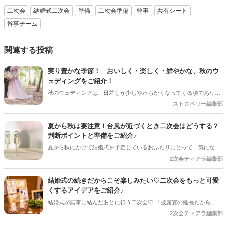
二次会
結婚式二次会
準備
二次会準備
幹事
共有シート
幹事チーム
関連する投稿
実り豊かな季節！ おいしく・楽しく・鮮やかな、秋のウ
ェディングをご紹介！
秋のウェディングは、日差しが少しやわらかくなってくる頃であり、
色々なことへの行動的がみなぎってくる季節。同時に、おいしいもの
ストロベリー編集部
がどんどん増えてくる季節でもあります。 沢山のアイディアをチェッ
クして準備を進めましょう♪
夏から秋は要注意！台風が近づくとき二次会はどうする？
判断ポイントと準備をご紹介♪
夏から秋にかけて結婚式を予定しているおふたりにとって、気になる
のが台風の影響。 結婚式は予定通り開催できそうだけど、「二次会は
2次会ティアラ編集部
どうしよう？」「ゲストの安全を考えると中止した方がいい？」と悩
むケースも少なくありません＊ 今回は、台風が近づいているときに二
結婚式の続きだからこそ楽しみたい♡二次会をもっと可愛
次会を開催するか判断するポイントや、事前に準備しておきたいこと
くするアイデアをご紹介♪
をご紹介します＊
結婚式が無事に結んだあとに行う二次会♡ 「披露宴の延長だから、あ
まり準備しなくても大丈夫」と思っていませんか？ 実は、少しアイデ
2次会ティアラ編集部
アを取り入れるだけで、二次会はもっとおしゃれで思い出に残る時間