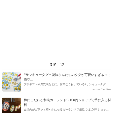
DIY ♡
#サンキュータグ＊花嫁さんたちのタグが可愛いすぎるって
噂♡...
プチギフトや席次表などに、何気なく付いている#サンキュータグ実
はほとんどの花嫁さんが手作りしてるってご存知でしたか！？あるの
azusa＊editor
とないのでは、お洒落度が全然違う◇＼インスタ映え／が流行するい
ま、付いてた方が断然可愛い♡そんなプレ花嫁さんたちの#サンキュー
和にこだわる和装ガーランド♡100円ショップで手に入る材
タグアイデア、探してみました♪
料...
会場内がガラッと華やかになるガーランド♡最近では100円ショップ