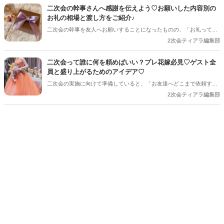
になります♪ 結婚式とは違った雰囲気でゲストとゆっくり楽しめるの
二次会の幹事さんへ感謝を伝えよう♡お願いした内容別の
も二次会ならではの魅力＊ 今回は、二次会をもっと可愛く、おふたり
お礼の相場と渡し方をご紹介♪
らしく楽しむためのアイデアをご紹介します♡
二次会の幹事を友人へお願いすることになったものの、「お礼って必
要？」「どれくらい渡すのが一般的なんだろう？」と悩む花嫁さんも
2次会ティアラ編集部
多いのではないでしょうか♡ 感謝の気持ちをしっかり形にして伝えた
いですよね♪ 今回は、お願いした内容別のお礼の目安や、渡すタイミ
二次会って誰に何を頼めばいい？プレ花嫁必見♡ゲスト全
ング、喜ばれるプレゼントまでご紹介します♡
員と盛り上がるためのアイデア♡
二次会の実施に向けて準備していると、「お友達へどこまで依頼する
のか」と悩まれている花嫁さんを多く見かけます◎ 「二次会の幹事を
2次会ティアラ編集部
してほしい」「結婚式受付の依頼済み」「でも結婚式の余興の依頼も
している…！」など考えていると、誰に何を依頼すればいいのだろ
う・・・！ と結婚式準備にあわせてまたまた悩みが増えてしまうもの
です＊