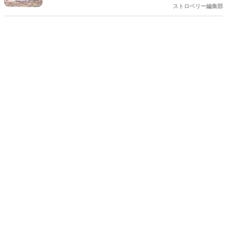
色々なことへの行動的がみなぎってくる季節。同時に、おいしいもの
ストロベリー編集部
がどんどん増えてくる季節でもあります。 沢山のアイディアをチェッ
クして準備を進めましょう♪