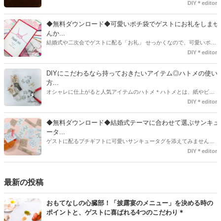
で既に完成された物が販売されていたり、ネット上でダウンロードし
DIY＊editor
て印刷した紙にリボンや麻ひもなどに通すだけで仕上がる物もありま
す。ダウンロードしたデザインを印刷する紙をこだわるプレ花嫁さん
◆無料ダウンロード◆可愛いポチ袋でゲストにお礼をしませ
も・・・♡紙質や柄などでガラッと印象が変わりますよね♪
んか...
結婚式や二次会でゲストに配る「お礼」 せっかくなので、可愛いポチ
袋で用意しませんか？今回の記事では無料でダウンロードできるデザ
DIY＊editor
インを用意してみました。ご自宅にプリンターがある方は是非ご利用
ください。いつもStrawberryを読んで頂いているプレ花嫁さんのお手
DIYにこだわるなら持っておきたいアイテム◎ハトメの使い
伝いが少しでも出来れば嬉しいです♡
方...
オシャレに仕上がると人気アイテムのハトメ＊ハトメとは、紙やビニ
ールなどに開けた穴につける金具のことでサイズが幅広く揃っていま
DIY＊editor
す◎また素材は、ゴールドやニッケル、アルミ、ステンレスなどがあ
り、付けるものの素材や色にあわせて選ぶことができるんです♪*
◆無料ダウンロード◆結婚式テーマに合わせて選ぶサンキュ
ータ...
ゲストに配るプチギフトに可愛いサンキュータグを添えてみません
か？今回の記事では無料でダウンロードできる春婚にもピッタリなサ
DIY＊editor
ンキュータグのデザインをご用意してみました。ご自宅にプリンター
がある方は是非ご利用ください。いつもStrawberryを読んで頂いてい
るプレ花嫁さんのお手伝いが少しでも出来れば嬉しいです♡
最新の投稿
おもてなしの心臓部！「披露宴のメニュー」を決める時の
ポイントと、ゲストに喜ばれる4つのこだわり＊