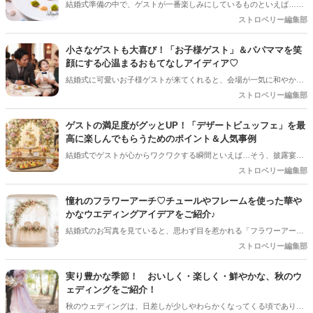
結婚式準備の中で、ゲストが一番楽しみにしているものといえば…そ
う、やっぱり「お料理」ですよね！ゲストの記憶に残るおもてなしを
ストロベリー編集部
するために、メニュー選びは妥協したくない大切なポイントです。 で
も、いざ式場のパンフレットを開くと、「和食、洋食、中華、和洋折
小さなゲストも大喜び！「お子様ゲスト」＆パパママを笑
衷…どれを選べばいいの？」「試食会って何に気をつければいい
顔にする心温まるおもてなしアイディア♡
の？」と迷ってしまうプレ花嫁さんも多いはず。 そこで今回は、披露
結婚式に可愛いお子様ゲストが来てくれると、会場が一気に和やかな
宴のメニューを決める時に知っておきたい基本のポイントと、満足度
雰囲気になりますよね！でも、ご招待するプレ花嫁さんとしては「途
ストロベリー編集部
をグッと上げるこだわりテクニックを分かりやすく解説します！
中で飽きて泣いちゃわないかな…」「パパやママに負担をかけすぎて
いないかな？」と、ちょっぴり心配になることも多いはず。 小さなゲ
ゲストの満足度がグッとUP！「デザートビュッフェ」を最
ストと、子育て真っ最中のパパママ（ご友人）に「本当に参列してよ
高に楽しんでもらうためのポイント＆人気事例
かった！」と思ってもらうためには、ちょっとした心遣いや事前準備
結婚式でゲストが心からワクワクする瞬間といえば…そう、披露宴後
が大切です。今回は、お子様ゲストとご家族に安心して楽しんでもら
半の「デザートタイム」です！中でも、ガーデンやロビーにずらりと
ストロベリー編集部
うための、素敵なおもてなしアイディアをご紹介します！
並ぶスイーツから好きなものを自分で選べる「デザートビュッフェ」
は、ゲストのテンションが一番上がる大人気の演出ですよね。今回は
憧れのフラワーアーチ♡チュールやフレームを使った華や
デザートビュッフェで絶対に押さえておきたいポイントと、実際に大
かなウエディングアイデアをご紹介♪
好評だった事例をご紹介します！
結婚式のお写真を見ていると、思わず目を惹かれる「フラワーアー
チ」♡ お花をたっぷり使ったアーチはもちろん、チュールやフレーム
ストロベリー編集部
を組み合わせたデザインなど、最近はフォトスポットとしても楽しめ
るコーディネートが人気を集めています♪ 挙式会場や高砂、ウエルカ
実り豊かな季節！ おいしく・楽しく・鮮やかな、秋のウ
ムスペース、フォトブースなど、さまざまな場所で取り入れられるの
ェディングをご紹介！
も魅力のひとつ＊ 今回は、フラワーアーチの魅力や、おしゃれなアレ
秋のウェディングは、日差しが少しやわらかくなってくる頃であり、
ンジアイデアをご紹介します♡