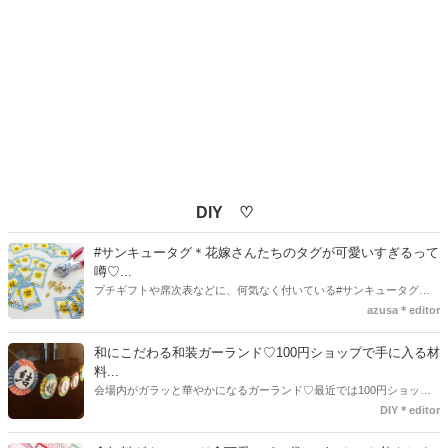
DIY ♡
#サンキュータグ＊花嫁さんたちのタグが可愛いすぎるって
噂♡...
プチギフトや席次表などに、何気なく付いている#サンキュータグ実
はほとんどの花嫁さんが手作りしてるってご存知でしたか！？あるの
azusa＊editor
とないのでは、お洒落度が全然違う◇＼インスタ映え／が流行するい
ま、付いてた方が断然可愛い♡そんなプレ花嫁さんたちの#サンキュー
和にこだわる和装ガーランド♡100円ショップで手に入る材
タグアイデア、探してみました♪
料...
会場内がガラッと華やかになるガーランド♡最近では100円ショップ
で既に完成された物が販売されていたり、ネット上でダウンロードし
DIY＊editor
て印刷した紙にリボンや麻ひもなどに通すだけで仕上がる物もありま
す。ダウンロードしたデザインを印刷する紙をこだわるプレ花嫁さん