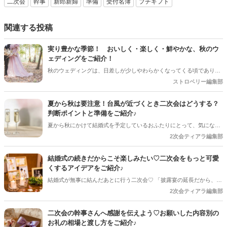
二次会
幹事
新郎新婦
準備
受付名簿
プチギフト
関連する投稿
実り豊かな季節！ おいしく・楽しく・鮮やかな、秋のウ
ェディングをご紹介！
秋のウェディングは、日差しが少しやわらかくなってくる頃であり、
色々なことへの行動的がみなぎってくる季節。同時に、おいしいもの
ストロベリー編集部
がどんどん増えてくる季節でもあります。 沢山のアイディアをチェッ
クして準備を進めましょう♪
夏から秋は要注意！台風が近づくとき二次会はどうする？
判断ポイントと準備をご紹介♪
夏から秋にかけて結婚式を予定しているおふたりにとって、気になる
のが台風の影響。 結婚式は予定通り開催できそうだけど、「二次会は
2次会ティアラ編集部
どうしよう？」「ゲストの安全を考えると中止した方がいい？」と悩
むケースも少なくありません＊ 今回は、台風が近づいているときに二
結婚式の続きだからこそ楽しみたい♡二次会をもっと可愛
次会を開催するか判断するポイントや、事前に準備しておきたいこと
くするアイデアをご紹介♪
をご紹介します＊
結婚式が無事に結んだあとに行う二次会♡ 「披露宴の延長だから、あ
まり準備しなくても大丈夫」と思っていませんか？ 実は、少しアイデ
2次会ティアラ編集部
アを取り入れるだけで、二次会はもっとおしゃれで思い出に残る時間
になります♪ 結婚式とは違った雰囲気でゲストとゆっくり楽しめるの
二次会の幹事さんへ感謝を伝えよう♡お願いした内容別の
も二次会ならではの魅力＊ 今回は、二次会をもっと可愛く、おふたり
お礼の相場と渡し方をご紹介♪