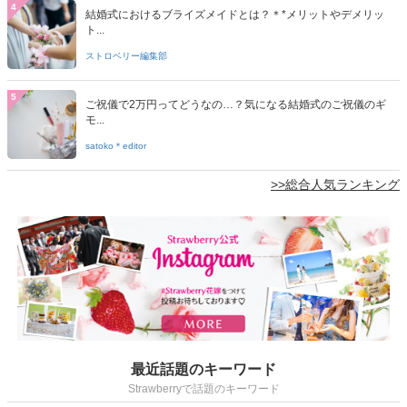
4
結婚式におけるブライズメイドとは？＊*メリットやデメリッ
ト...
ストロベリー編集部
5
ご祝儀で2万円ってどうなの…？気になる結婚式のご祝儀のギ
モ...
satoko＊editor
>>総合人気ランキング
最近話題のキーワード
Strawberryで話題のキーワード