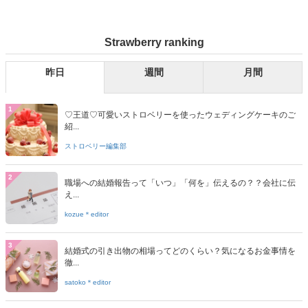
Strawberry ranking
昨日
週間
月間
1
♡王道♡可愛いストロベリーを使ったウェディングケーキのご
紹...
ストロベリー編集部
2
職場への結婚報告って「いつ」「何を」伝えるの？？会社に伝
え...
kozue＊editor
3
結婚式の引き出物の相場ってどのくらい？気になるお金事情を
徹...
satoko＊editor