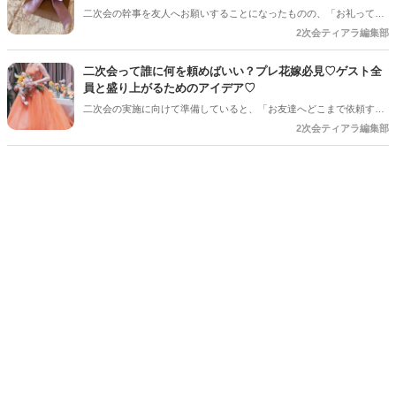
らしく楽しむためのアイデアをご紹介します♡
二次会の幹事を友人へお願いすることになったものの、「お礼って必
要？」「どれくらい渡すのが一般的なんだろう？」と悩む花嫁さんも
2次会ティアラ編集部
多いのではないでしょうか♡ 感謝の気持ちをしっかり形にして伝えた
いですよね♪ 今回は、お願いした内容別のお礼の目安や、渡すタイミ
二次会って誰に何を頼めばいい？プレ花嫁必見♡ゲスト全
ング、喜ばれるプレゼントまでご紹介します♡
員と盛り上がるためのアイデア♡
二次会の実施に向けて準備していると、「お友達へどこまで依頼する
のか」と悩まれている花嫁さんを多く見かけます◎ 「二次会の幹事を
2次会ティアラ編集部
してほしい」「結婚式受付の依頼済み」「でも結婚式の余興の依頼も
している…！」など考えていると、誰に何を依頼すればいいのだろ
う・・・！ と結婚式準備にあわせてまたまた悩みが増えてしまうもの
です＊