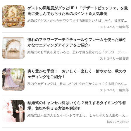
中で飽きて泣いちゃわないかな…」「パパやママに負担をかけすぎて
いないかな？」と、ちょっぴり心配になることも多いはず。 小さなゲ
ゲストの満足度がグッとUP！「デザートビュッフェ」を最
ストと、子育て真っ最中のパパママ（ご友人）に「本当に参列してよ
高に楽しんでもらうためのポイント＆人気事例
かった！」と思ってもらうためには、ちょっとした心遣いや事前準備
結婚式でゲストが心からワクワクする瞬間といえば…そう、披露宴後
が大切です。今回は、お子様ゲストとご家族に安心して楽しんでもら
半の「デザートタイム」です！中でも、ガーデンやロビーにずらりと
ストロベリー編集部
うための、素敵なおもてなしアイディアをご紹介します！
並ぶスイーツから好きなものを自分で選べる「デザートビュッフェ」
は、ゲストのテンションが一番上がる大人気の演出ですよね。今回は
憧れのフラワーアーチ♡チュールやフレームを使った華や
デザートビュッフェで絶対に押さえておきたいポイントと、実際に大
かなウエディングアイデアをご紹介♪
好評だった事例をご紹介します！
結婚式のお写真を見ていると、思わず目を惹かれる「フラワーアー
チ」♡ お花をたっぷり使ったアーチはもちろん、チュールやフレーム
ストロベリー編集部
を組み合わせたデザインなど、最近はフォトスポットとしても楽しめ
るコーディネートが人気を集めています♪ 挙式会場や高砂、ウエルカ
実り豊かな季節！ おいしく・楽しく・鮮やかな、秋のウ
ムスペース、フォトブースなど、さまざまな場所で取り入れられるの
ェディングをご紹介！
も魅力のひとつ＊ 今回は、フラワーアーチの魅力や、おしゃれなアレ
秋のウェディングは、日差しが少しやわらかくなってくる頃であり、
ンジアイデアをご紹介します♡
色々なことへの行動的がみなぎってくる季節。同時に、おいしいもの
ストロベリー編集部
がどんどん増えてくる季節でもあります。 沢山のアイディアをチェッ
クして準備を進めましょう♪
結婚式のキャンセル料はいくら？発生するタイミングや相
場、負担を抑える方法を解説✳︎
結婚式は人生の大切なイベントですよね。 しかしそんな人生の一大イ
ベントでも、やむを得ない事情で延期や中止、キャンセルを検討しな
kozue＊editor
ければならないケースもあります。そんなときに気になるのが「キャ