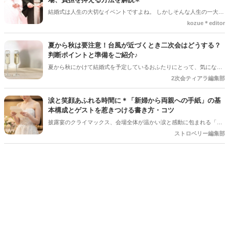
結婚式は人生の大切なイベントですよね。 しかしそんな人生の一大イ
ベントでも、やむを得ない事情で延期や中止、キャンセルを検討しな
kozue＊editor
ければならないケースもあります。そんなときに気になるのが「キャ
ンセル料」です。 「いつからキャンセル料がかかるの？」「全額支払
夏から秋は要注意！台風が近づくとき二次会はどうする？
わないといけないの？」と不安に思う方も多いでしょう。 この記事で
判断ポイントと準備をご紹介♪
は、結婚式のキャンセル料が発生するタイミングや相場、負担を抑え
夏から秋にかけて結婚式を予定しているおふたりにとって、気になる
る方法についてわかりやすく解説します。
のが台風の影響。 結婚式は予定通り開催できそうだけど、「二次会は
2次会ティアラ編集部
どうしよう？」「ゲストの安全を考えると中止した方がいい？」と悩
むケースも少なくありません＊ 今回は、台風が近づいているときに二
涙と笑顔あふれる時間に＊「新婦から両親への手紙」の基
次会を開催するか判断するポイントや、事前に準備しておきたいこと
本構成とゲストを惹きつける書き方・コツ
をご紹介します＊
披露宴のクライマックス、会場全体が温かい涙と感動に包まれる「新
婦からご両親への手紙」。結婚式準備の終盤、「何から書き始めれば
ストロベリー編集部
いいんだろう…」「上手く読めるかな」と、ペンが止まってしまうプ
レ花嫁さんは本当にたくさんいます。 育ててくれた家族への感謝を伝
える大切な場面だからこそ、心からの想いをまっすぐ届けたいですよ
ね。今回は、読みやすい手紙の基本構成から、ゲストがおいてけぼり
にならないための素敵な工夫まで、詳しくご紹介します◎