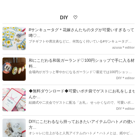
DIY ♡
#サンキュータグ＊花嫁さんたちのタグが可愛いすぎるって
噂♡...
プチギフトや席次表などに、何気なく付いている#サンキュータグ実
はほとんどの花嫁さんが手作りしてるってご存知でしたか！？あるの
azusa＊editor
とないのでは、お洒落度が全然違う◇＼インスタ映え／が流行するい
ま、付いてた方が断然可愛い♡そんなプレ花嫁さんたちの#サンキュー
和にこだわる和装ガーランド♡100円ショップで手に入る材
タグアイデア、探してみました♪
料...
会場内がガラッと華やかになるガーランド♡最近では100円ショップ
で既に完成された物が販売されていたり、ネット上でダウンロードし
DIY＊editor
て印刷した紙にリボンや麻ひもなどに通すだけで仕上がる物もありま
す。ダウンロードしたデザインを印刷する紙をこだわるプレ花嫁さん
◆無料ダウンロード◆可愛いポチ袋でゲストにお礼をしませ
も・・・♡紙質や柄などでガラッと印象が変わりますよね♪
んか...
結婚式や二次会でゲストに配る「お礼」 せっかくなので、可愛いポチ
袋で用意しませんか？今回の記事では無料でダウンロードできるデザ
DIY＊editor
インを用意してみました。ご自宅にプリンターがある方は是非ご利用
ください。いつもStrawberryを読んで頂いているプレ花嫁さんのお手
DIYにこだわるなら持っておきたいアイテム◎ハトメの使い
伝いが少しでも出来れば嬉しいです♡
方...
オシャレに仕上がると人気アイテムのハトメ＊ハトメとは、紙やビニ