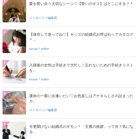
1
愛を誓い合う大切なシーン♡【誓いのキス】はどこにする？＊
ストロベリー編集部
2
【保存して使ってね♡】キッズの結婚式お呼ばれヘアカタログ
＊...
azusa＊editor
3
入籍後の女性は手続きで大忙し！忘れないための手続きリスト
を...
kozue＊editor
4
運命の一着に出逢いたい♡お色直しはアナタらしさの詰まった
カ...
ストロベリー編集部
5
今更聞けない結婚式のギモン＊「主賓の挨拶」って何？気にな
る...