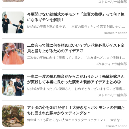
色々なことへの行動的がみなぎってくる季節。同時に、おいしいもの
ストロベリー編集部
がどんどん増えてくる季節でもあります。 沢山のアイディアをチェッ
クして準備を進めましょう♪
今更聞けない結婚式のギモン＊「主賓の挨拶」って何？気
になるギモンを解説！
結婚式の準備を進める中で、「主賓の挨拶」という言葉を聞いたこと
がある人は多いのではないでしょうか＊ですが、具体的に何をするの
satoko＊editor
か、誰にお願いすればいいのか、意外と知らない人も少なくありませ
ん。特に初めて結婚式を挙げる新郎新婦さんにとっては、「どんな基
二次会って誰に何を頼めばいい？プレ花嫁必見♡ゲスト全
準で選べばいいの？」「頼まれた側はどんなことを話すの？」とギモ
員と盛り上がるためのアイデア♡
ンが尽きない部分でもあるかと思います＊そこで今回の記事では、
二次会の実施に向けて準備していると、「お友達へどこまで依頼する
「主賓の挨拶」についての基本的な知識やお願いする相手の選び方、
のか」と悩まれている花嫁さんを多く見かけます◎ 「二次会の幹事を
2次会ティアラ編集部
依頼のマナーなどを詳しく解説していきます♪*。
してほしい」「結婚式受付の依頼済み」「でも結婚式の余興の依頼も
している…！」など考えていると、誰に何を依頼すればいいのだろ
一生に一度の晴れ舞台だからこだわりたい！先輩花嫁さん
う・・・！ と結婚式準備にあわせてまたまた悩みが増えてしまうもの
が実践して本当に良かった演出＆装飾アイデアまとめ◎
です＊
結婚式が決まったプレ花嫁さん、おめでとうございます♡いざ準備を
始めると、「何から手をつければいいの？」「他の人はどんなことを
ストロベリー編集部
しているの？」とワクワクする反面、ちょっぴり不安になることもあ
りますよね。SNSで素敵な写真を見れば見るほど、「あれもこれもや
アナタの心をGETだぜ！！大好きな＜ポケモン＞の仲間た
りたい！」と夢が膨らむ一方、「予算や準備時間を考えると、どこに
ちに囲まれた賑やかウェディングを＊
注力すべき？」という悩みも尽きないもの。 そこで今回は、数多くの
何年経っても変わらない人気キャラクター＜ポケモン＞。 大切なこの
素敵な結婚式を見届けてきた編集部が、卒花嫁さんに聞いた「やって
日は、大好きなこの子たちに囲まれて、幸せな1日をもっともっと幸
azusa＊editor
よかった！」と心から思える演出と装飾のアイデアを厳選してご紹介