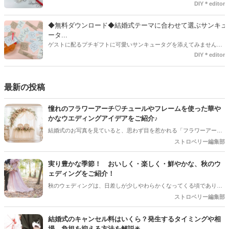
ールなどに開けた穴につける金具のことでサイズが幅広く揃っていま
DIY＊editor
す◎また素材は、ゴールドやニッケル、アルミ、ステンレスなどがあ
り、付けるものの素材や色にあわせて選ぶことができるんです♪*
◆無料ダウンロード◆結婚式テーマに合わせて選ぶサンキュ
ータ...
ゲストに配るプチギフトに可愛いサンキュータグを添えてみません
か？今回の記事では無料でダウンロードできる春婚にもピッタリなサ
DIY＊editor
ンキュータグのデザインをご用意してみました。ご自宅にプリンター
がある方は是非ご利用ください。いつもStrawberryを読んで頂いてい
るプレ花嫁さんのお手伝いが少しでも出来れば嬉しいです♡
最新の投稿
憧れのフラワーアーチ♡チュールやフレームを使った華や
かなウエディングアイデアをご紹介♪
結婚式のお写真を見ていると、思わず目を惹かれる「フラワーアー
チ」♡ お花をたっぷり使ったアーチはもちろん、チュールやフレーム
ストロベリー編集部
を組み合わせたデザインなど、最近はフォトスポットとしても楽しめ
るコーディネートが人気を集めています♪ 挙式会場や高砂、ウエルカ
実り豊かな季節！ おいしく・楽しく・鮮やかな、秋のウ
ムスペース、フォトブースなど、さまざまな場所で取り入れられるの
ェディングをご紹介！
も魅力のひとつ＊ 今回は、フラワーアーチの魅力や、おしゃれなアレ
秋のウェディングは、日差しが少しやわらかくなってくる頃であり、
ンジアイデアをご紹介します♡
色々なことへの行動的がみなぎってくる季節。同時に、おいしいもの
ストロベリー編集部
がどんどん増えてくる季節でもあります。 沢山のアイディアをチェッ
クして準備を進めましょう♪
結婚式のキャンセル料はいくら？発生するタイミングや相
場、負担を抑える方法を解説✳︎