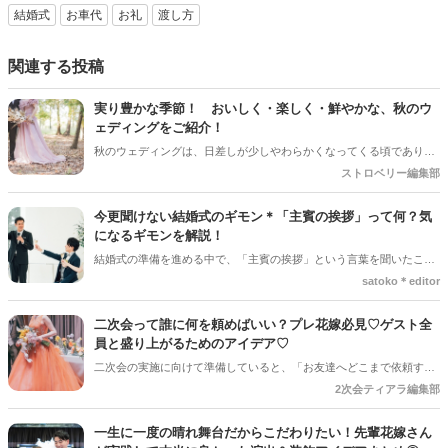
結婚式
お車代
お礼
渡し方
関連する投稿
実り豊かな季節！ おいしく・楽しく・鮮やかな、秋のウ
ェディングをご紹介！
秋のウェディングは、日差しが少しやわらかくなってくる頃であり、
色々なことへの行動的がみなぎってくる季節。同時に、おいしいもの
ストロベリー編集部
がどんどん増えてくる季節でもあります。 沢山のアイディアをチェッ
クして準備を進めましょう♪
今更聞けない結婚式のギモン＊「主賓の挨拶」って何？気
になるギモンを解説！
結婚式の準備を進める中で、「主賓の挨拶」という言葉を聞いたこと
がある人は多いのではないでしょうか＊ですが、具体的に何をするの
satoko＊editor
か、誰にお願いすればいいのか、意外と知らない人も少なくありませ
ん。特に初めて結婚式を挙げる新郎新婦さんにとっては、「どんな基
二次会って誰に何を頼めばいい？プレ花嫁必見♡ゲスト全
準で選べばいいの？」「頼まれた側はどんなことを話すの？」とギモ
員と盛り上がるためのアイデア♡
ンが尽きない部分でもあるかと思います＊そこで今回の記事では、
二次会の実施に向けて準備していると、「お友達へどこまで依頼する
「主賓の挨拶」についての基本的な知識やお願いする相手の選び方、
のか」と悩まれている花嫁さんを多く見かけます◎ 「二次会の幹事を
2次会ティアラ編集部
依頼のマナーなどを詳しく解説していきます♪*。
してほしい」「結婚式受付の依頼済み」「でも結婚式の余興の依頼も
している…！」など考えていると、誰に何を依頼すればいいのだろ
一生に一度の晴れ舞台だからこだわりたい！先輩花嫁さん
う・・・！ と結婚式準備にあわせてまたまた悩みが増えてしまうもの