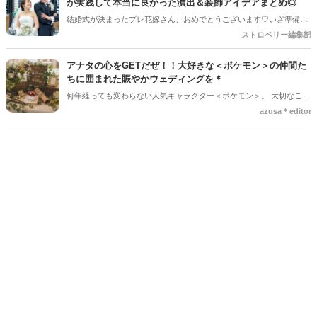
が実践して本当に良かった演出＆装飾アイデアまとめ◎
です＊
結婚式が決まったプレ花嫁さん、おめでとうございます♡いざ準備を
始めると、「何から手をつければいいの？」「他の人はどんなことを
ストロベリー編集部
しているの？」とワクワクする反面、ちょっぴり不安になることもあ
りますよね。SNSで素敵な写真を見れば見るほど、「あれもこれもや
アナタの心をGETだぜ！！大好きな＜ポケモン＞の仲間た
りたい！」と夢が膨らむ一方、「予算や準備時間を考えると、どこに
ちに囲まれた賑やかウェディングを＊
注力すべき？」という悩みも尽きないもの。 そこで今回は、数多くの
何年経っても変わらない人気キャラクター＜ポケモン＞。 大切なこの
素敵な結婚式を見届けてきた編集部が、卒花嫁さんに聞いた「やって
日は、大好きなこの子たちに囲まれて、幸せな1日をもっともっと幸
azusa＊editor
よかった！」と心から思える演出と装飾のアイデアを厳選してご紹介
せに♡♡ 今回は、結婚式に＜ポケモン＞を取り入れた大人可愛いウェ
します。ぜひ、これからの準備の参考にしてくださいね！
ディングアイデアをご紹介します◎