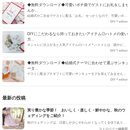
す。ダウンロードしたデザインを印刷する紙をこだわるプレ花嫁さん
◆無料ダウンロード◆可愛いポチ袋でゲストにお礼をしませ
も・・・♡紙質や柄などでガラッと印象が変わりますよね♪
んか...
結婚式や二次会でゲストに配る「お礼」 せっかくなので、可愛いポチ
袋で用意しませんか？今回の記事では無料でダウンロードできるデザ
DIY＊editor
インを用意してみました。ご自宅にプリンターがある方は是非ご利用
ください。いつもStrawberryを読んで頂いているプレ花嫁さんのお手
DIYにこだわるなら持っておきたいアイテム◎ハトメの使い
伝いが少しでも出来れば嬉しいです♡
方...
オシャレに仕上がると人気アイテムのハトメ＊ハトメとは、紙やビニ
ールなどに開けた穴につける金具のことでサイズが幅広く揃っていま
DIY＊editor
す◎また素材は、ゴールドやニッケル、アルミ、ステンレスなどがあ
り、付けるものの素材や色にあわせて選ぶことができるんです♪*
◆無料ダウンロード◆結婚式テーマに合わせて選ぶサンキュ
ータ...
ゲストに配るプチギフトに可愛いサンキュータグを添えてみません
か？今回の記事では無料でダウンロードできる春婚にもピッタリなサ
DIY＊editor
ンキュータグのデザインをご用意してみました。ご自宅にプリンター
がある方は是非ご利用ください。いつもStrawberryを読んで頂いてい
るプレ花嫁さんのお手伝いが少しでも出来れば嬉しいです♡
最新の投稿
実り豊かな季節！ おいしく・楽しく・鮮やかな、秋のウ
ェディングをご紹介！
秋のウェディングは、日差しが少しやわらかくなってくる頃であり、
色々なことへの行動的がみなぎってくる季節。同時に、おいしいもの
ストロベリー編集部