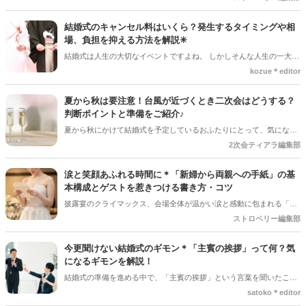
がどんどん増えてくる季節でもあります。 沢山のアイディアをチェッ
クして準備を進めましょう♪
結婚式のキャンセル料はいくら？発生するタイミングや相
場、負担を抑える方法を解説✳︎
結婚式は人生の大切なイベントですよね。 しかしそんな人生の一大イ
ベントでも、やむを得ない事情で延期や中止、キャンセルを検討しな
kozue＊editor
ければならないケースもあります。そんなときに気になるのが「キャ
ンセル料」です。 「いつからキャンセル料がかかるの？」「全額支払
夏から秋は要注意！台風が近づくとき二次会はどうする？
わないといけないの？」と不安に思う方も多いでしょう。 この記事で
判断ポイントと準備をご紹介♪
は、結婚式のキャンセル料が発生するタイミングや相場、負担を抑え
夏から秋にかけて結婚式を予定しているおふたりにとって、気になる
る方法についてわかりやすく解説します。
のが台風の影響。 結婚式は予定通り開催できそうだけど、「二次会は
2次会ティアラ編集部
どうしよう？」「ゲストの安全を考えると中止した方がいい？」と悩
むケースも少なくありません＊ 今回は、台風が近づいているときに二
涙と笑顔あふれる時間に＊「新婦から両親への手紙」の基
次会を開催するか判断するポイントや、事前に準備しておきたいこと
本構成とゲストを惹きつける書き方・コツ
をご紹介します＊
披露宴のクライマックス、会場全体が温かい涙と感動に包まれる「新
婦からご両親への手紙」。結婚式準備の終盤、「何から書き始めれば
ストロベリー編集部
いいんだろう…」「上手く読めるかな」と、ペンが止まってしまうプ
レ花嫁さんは本当にたくさんいます。 育ててくれた家族への感謝を伝
今更聞けない結婚式のギモン＊「主賓の挨拶」って何？気
える大切な場面だからこそ、心からの想いをまっすぐ届けたいですよ
になるギモンを解説！
ね。今回は、読みやすい手紙の基本構成から、ゲストがおいてけぼり
結婚式の準備を進める中で、「主賓の挨拶」という言葉を聞いたこと
にならないための素敵な工夫まで、詳しくご紹介します◎
がある人は多いのではないでしょうか＊ですが、具体的に何をするの
satoko＊editor
か、誰にお願いすればいいのか、意外と知らない人も少なくありませ