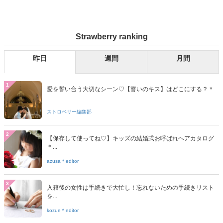
Strawberry ranking
昨日
週間
月間
1
愛を誓い合う大切なシーン♡【誓いのキス】はどこにする？＊
ストロベリー編集部
2
【保存して使ってね♡】キッズの結婚式お呼ばれヘアカタログ
＊...
azusa＊editor
3
入籍後の女性は手続きで大忙し！忘れないための手続きリスト
を...
kozue＊editor