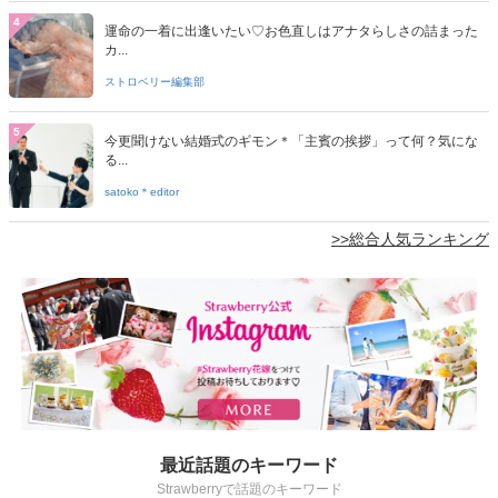
4
運命の一着に出逢いたい♡お色直しはアナタらしさの詰まった
カ...
ストロベリー編集部
5
今更聞けない結婚式のギモン＊「主賓の挨拶」って何？気にな
る...
satoko＊editor
>>総合人気ランキング
最近話題のキーワード
Strawberryで話題のキーワード