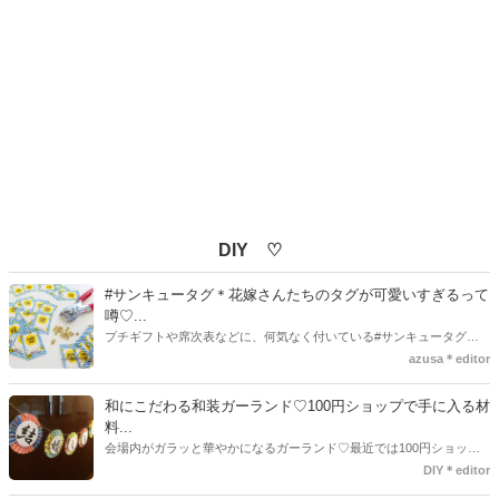
DIY ♡
#サンキュータグ＊花嫁さんたちのタグが可愛いすぎるって
噂♡...
プチギフトや席次表などに、何気なく付いている#サンキュータグ実
はほとんどの花嫁さんが手作りしてるってご存知でしたか！？あるの
azusa＊editor
とないのでは、お洒落度が全然違う◇＼インスタ映え／が流行するい
ま、付いてた方が断然可愛い♡そんなプレ花嫁さんたちの#サンキュー
和にこだわる和装ガーランド♡100円ショップで手に入る材
タグアイデア、探してみました♪
料...
会場内がガラッと華やかになるガーランド♡最近では100円ショップ
で既に完成された物が販売されていたり、ネット上でダウンロードし
DIY＊editor
て印刷した紙にリボンや麻ひもなどに通すだけで仕上がる物もありま