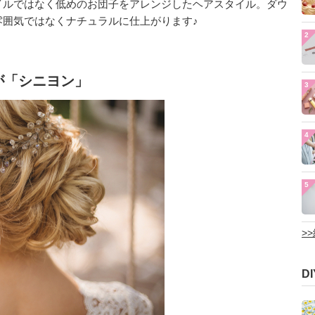
イルではなく低めのお団子をアレンジしたヘアスタイル。ダウ
雰囲気ではなくナチュラルに仕上がります♪
2
が「シニヨン」
3
4
5
>
D