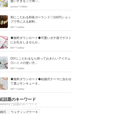
愛いすぎるって噂♡...
azusa＊editor
和にこだわる和装ガーランド♡100円ショッ
プで手に入る材料...
DIY＊editor
◆無料ダウンロード◆可愛いポチ袋でゲスト
にお礼をしませんか...
DIY＊editor
DIYにこだわるなら持っておきたいアイテム
◎ハトメの使い方...
DIY＊editor
◆無料ダウンロード◆結婚式テーマに合わせ
て選ぶサンキュータ...
DIY＊editor
近話題のキーワード
rawberryで話題のキーワード
婚式
ウェディングケーキ