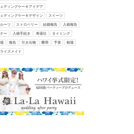
ェディングケーキアイデア
ェディングケーキデザイン
スイーツ
ルーツ
ストロベリー
結婚報告
入籍報告
ナー
入籍手続き
寿退社
タイミング
場
報告
引き出物
費用
予算
相場
ライズメイド