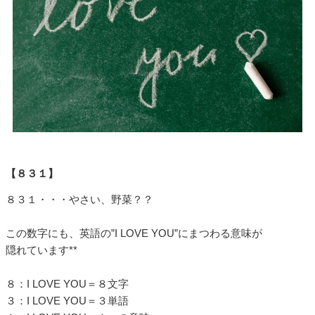
【８３１】
８３１・・・やさい、野菜？？
この数字にも、英語の”I LOVE YOU”にまつわる意味が
隠れています**
８：I LOVE YOU＝８文字
３：I LOVE YOU＝３単語