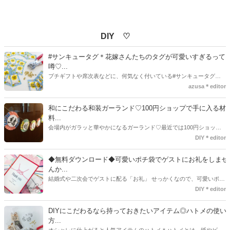
DIY ♡
#サンキュータグ＊花嫁さんたちのタグが可愛いすぎるって
噂♡...
プチギフトや席次表などに、何気なく付いている#サンキュータグ実
はほとんどの花嫁さんが手作りしてるってご存知でしたか！？あるの
azusa＊editor
とないのでは、お洒落度が全然違う◇＼インスタ映え／が流行するい
ま、付いてた方が断然可愛い♡そんなプレ花嫁さんたちの#サンキュー
和にこだわる和装ガーランド♡100円ショップで手に入る材
タグアイデア、探してみました♪
料...
会場内がガラッと華やかになるガーランド♡最近では100円ショップ
で既に完成された物が販売されていたり、ネット上でダウンロードし
DIY＊editor
て印刷した紙にリボンや麻ひもなどに通すだけで仕上がる物もありま
す。ダウンロードしたデザインを印刷する紙をこだわるプレ花嫁さん
◆無料ダウンロード◆可愛いポチ袋でゲストにお礼をしませ
も・・・♡紙質や柄などでガラッと印象が変わりますよね♪
んか...
結婚式や二次会でゲストに配る「お礼」 せっかくなので、可愛いポチ
袋で用意しませんか？今回の記事では無料でダウンロードできるデザ
DIY＊editor
インを用意してみました。ご自宅にプリンターがある方は是非ご利用
ください。いつもStrawberryを読んで頂いているプレ花嫁さんのお手
DIYにこだわるなら持っておきたいアイテム◎ハトメの使い
伝いが少しでも出来れば嬉しいです♡
方...
オシャレに仕上がると人気アイテムのハトメ＊ハトメとは、紙やビニ