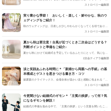
チ」♡ お花をたっぷり使ったアーチはもちろん、チュールやフレーム
ストロベリー編集部
を組み合わせたデザインなど、最近はフォトスポットとしても楽しめ
るコーディネートが人気を集めています♪ 挙式会場や高砂、ウエルカ
実り豊かな季節！ おいしく・楽しく・鮮やかな、秋のウ
ムスペース、フォトブースなど、さまざまな場所で取り入れられるの
ェディングをご紹介！
も魅力のひとつ＊ 今回は、フラワーアーチの魅力や、おしゃれなアレ
秋のウェディングは、日差しが少しやわらかくなってくる頃であり、
ンジアイデアをご紹介します♡
色々なことへの行動的がみなぎってくる季節。同時に、おいしいもの
ストロベリー編集部
がどんどん増えてくる季節でもあります。 沢山のアイディアをチェッ
クして準備を進めましょう♪
夏から秋は要注意！台風が近づくとき二次会はどうする？
判断ポイントと準備をご紹介♪
夏から秋にかけて結婚式を予定しているおふたりにとって、気になる
のが台風の影響。 結婚式は予定通り開催できそうだけど、「二次会は
2次会ティアラ編集部
どうしよう？」「ゲストの安全を考えると中止した方がいい？」と悩
むケースも少なくありません＊ 今回は、台風が近づいているときに二
涙と笑顔あふれる時間に＊「新婦から両親への手紙」の基
次会を開催するか判断するポイントや、事前に準備しておきたいこと
本構成とゲストを惹きつける書き方・コツ
をご紹介します＊
披露宴のクライマックス、会場全体が温かい涙と感動に包まれる「新
婦からご両親への手紙」。結婚式準備の終盤、「何から書き始めれば
ストロベリー編集部
いいんだろう…」「上手く読めるかな」と、ペンが止まってしまうプ
レ花嫁さんは本当にたくさんいます。 育ててくれた家族への感謝を伝
今更聞けない結婚式のギモン＊「主賓の挨拶」って何？気
える大切な場面だからこそ、心からの想いをまっすぐ届けたいですよ
になるギモンを解説！
ね。今回は、読みやすい手紙の基本構成から、ゲストがおいてけぼり
結婚式の準備を進める中で、「主賓の挨拶」という言葉を聞いたこと
にならないための素敵な工夫まで、詳しくご紹介します◎
がある人は多いのではないでしょうか＊ですが、具体的に何をするの