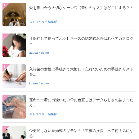
1
愛を誓い合う大切なシーン♡【誓いのキス】はどこにする？＊
ストロベリー編集部
2
【保存して使ってね♡】キッズの結婚式お呼ばれヘアカタログ
＊...
azusa＊editor
3
入籍後の女性は手続きで大忙し！忘れないための手続きリスト
を...
kozue＊editor
4
運命の一着に出逢いたい♡お色直しはアナタらしさの詰まった
カ...
ストロベリー編集部
5
今更聞けない結婚式のギモン＊「主賓の挨拶」って何？気にな
る...