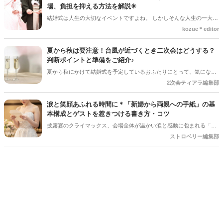
場、負担を抑える方法を解説✳︎
結婚式は人生の大切なイベントですよね。 しかしそんな人生の一大イ
ベントでも、やむを得ない事情で延期や中止、キャンセルを検討しな
kozue＊editor
ければならないケースもあります。そんなときに気になるのが「キャ
ンセル料」です。 「いつからキャンセル料がかかるの？」「全額支払
夏から秋は要注意！台風が近づくとき二次会はどうする？
わないといけないの？」と不安に思う方も多いでしょう。 この記事で
判断ポイントと準備をご紹介♪
は、結婚式のキャンセル料が発生するタイミングや相場、負担を抑え
夏から秋にかけて結婚式を予定しているおふたりにとって、気になる
る方法についてわかりやすく解説します。
のが台風の影響。 結婚式は予定通り開催できそうだけど、「二次会は
2次会ティアラ編集部
どうしよう？」「ゲストの安全を考えると中止した方がいい？」と悩
むケースも少なくありません＊ 今回は、台風が近づいているときに二
涙と笑顔あふれる時間に＊「新婦から両親への手紙」の基
次会を開催するか判断するポイントや、事前に準備しておきたいこと
本構成とゲストを惹きつける書き方・コツ
をご紹介します＊
披露宴のクライマックス、会場全体が温かい涙と感動に包まれる「新
婦からご両親への手紙」。結婚式準備の終盤、「何から書き始めれば
ストロベリー編集部
いいんだろう…」「上手く読めるかな」と、ペンが止まってしまうプ
レ花嫁さんは本当にたくさんいます。 育ててくれた家族への感謝を伝
える大切な場面だからこそ、心からの想いをまっすぐ届けたいですよ
ね。今回は、読みやすい手紙の基本構成から、ゲストがおいてけぼり
にならないための素敵な工夫まで、詳しくご紹介します◎