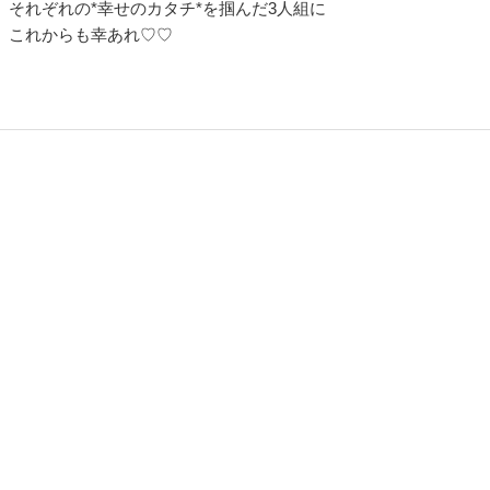
それぞれの*幸せのカタチ*を掴んだ3人組に
これからも幸あれ♡♡