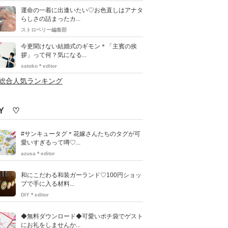
運命の一着に出逢いたい♡お色直しはアナタ
らしさの詰まったカ...
ストロベリー編集部
今更聞けない結婚式のギモン＊「主賓の挨
拶」って何？気になる...
satoko＊editor
>総合人気ランキング
IY ♡
#サンキュータグ＊花嫁さんたちのタグが可
愛いすぎるって噂♡...
azusa＊editor
和にこだわる和装ガーランド♡100円ショッ
プで手に入る材料...
DIY＊editor
◆無料ダウンロード◆可愛いポチ袋でゲスト
にお礼をしませんか...