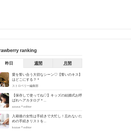
rawberry ranking
昨日
週間
月間
愛を誓い合う大切なシーン♡【誓いのキス】
はどこにする？＊
ストロベリー編集部
【保存して使ってね♡】キッズの結婚式お呼
ばれヘアカタログ＊...
azusa＊editor
入籍後の女性は手続きで大忙し！忘れないた
めの手続きリストを...
kozue＊editor