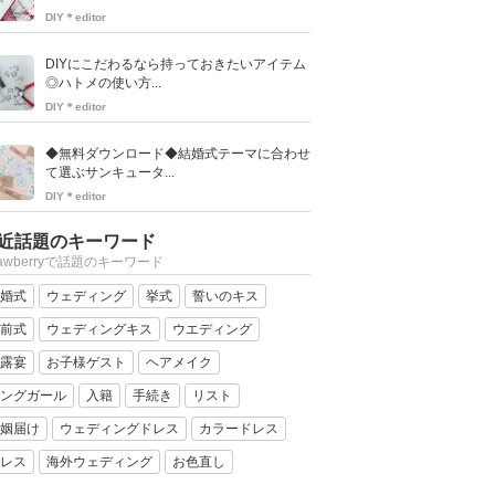
DIY＊editor
DIYにこだわるなら持っておきたいアイテム
◎ハトメの使い方...
DIY＊editor
◆無料ダウンロード◆結婚式テーマに合わせ
て選ぶサンキュータ...
DIY＊editor
近話題のキーワード
rawberryで話題のキーワード
婚式
ウェディング
挙式
誓いのキス
前式
ウェディングキス
ウエディング
露宴
お子様ゲスト
ヘアメイク
ングガール
入籍
手続き
リスト
姻届け
ウェディングドレス
カラードレス
レス
海外ウェディング
お色直し