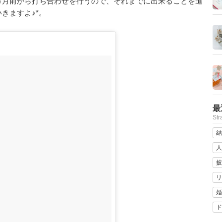
ヵ月前から打ち合わせを行うので、それまでに出来ることを進
きますよ♪*。
最
St
結
人
披
リ
婚
ド