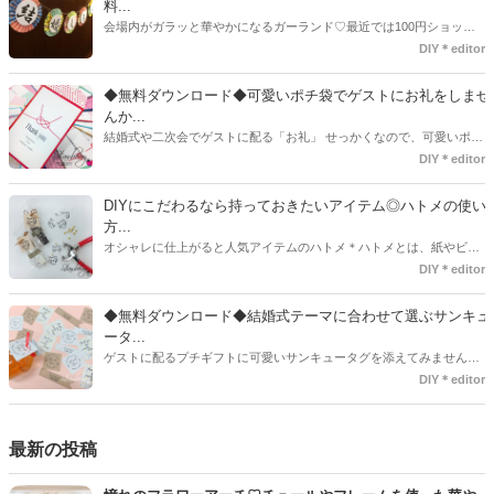
料...
会場内がガラッと華やかになるガーランド♡最近では100円ショップ
で既に完成された物が販売されていたり、ネット上でダウンロードし
DIY＊editor
て印刷した紙にリボンや麻ひもなどに通すだけで仕上がる物もありま
す。ダウンロードしたデザインを印刷する紙をこだわるプレ花嫁さん
◆無料ダウンロード◆可愛いポチ袋でゲストにお礼をしませ
も・・・♡紙質や柄などでガラッと印象が変わりますよね♪
んか...
結婚式や二次会でゲストに配る「お礼」 せっかくなので、可愛いポチ
袋で用意しませんか？今回の記事では無料でダウンロードできるデザ
DIY＊editor
インを用意してみました。ご自宅にプリンターがある方は是非ご利用
ください。いつもStrawberryを読んで頂いているプレ花嫁さんのお手
DIYにこだわるなら持っておきたいアイテム◎ハトメの使い
伝いが少しでも出来れば嬉しいです♡
方...
オシャレに仕上がると人気アイテムのハトメ＊ハトメとは、紙やビニ
ールなどに開けた穴につける金具のことでサイズが幅広く揃っていま
DIY＊editor
す◎また素材は、ゴールドやニッケル、アルミ、ステンレスなどがあ
り、付けるものの素材や色にあわせて選ぶことができるんです♪*
◆無料ダウンロード◆結婚式テーマに合わせて選ぶサンキュ
ータ...
ゲストに配るプチギフトに可愛いサンキュータグを添えてみません
か？今回の記事では無料でダウンロードできる春婚にもピッタリなサ
DIY＊editor
ンキュータグのデザインをご用意してみました。ご自宅にプリンター
がある方は是非ご利用ください。いつもStrawberryを読んで頂いてい
るプレ花嫁さんのお手伝いが少しでも出来れば嬉しいです♡
最新の投稿