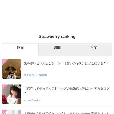
Strawberry ranking
昨日
週間
月間
1
愛を誓い合う大切なシーン♡【誓いのキス】はどこにする？＊
ストロベリー編集部
2
【保存して使ってね♡】キッズの結婚式お呼ばれヘアカタログ
＊...
azusa＊editor
3
入籍後の女性は手続きで大忙し！忘れないための手続きリスト