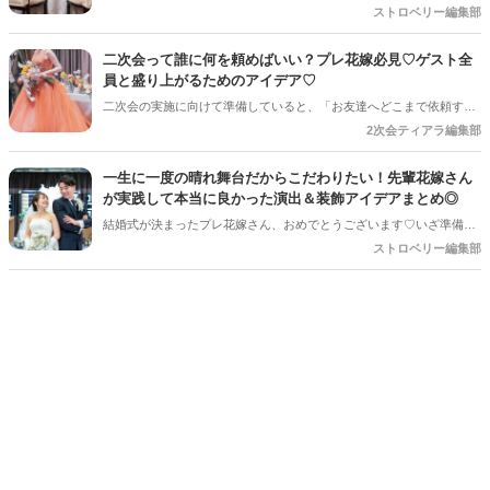
選び」ですよね。 最近は、ゲストさんが重い荷物を持って帰らなくて
ストロベリー編集部
依頼のマナーなどを詳しく解説していきます♪*。
済む「WEBカタログ式（カードタイプ）」を選ぶ方も増えています。
とっても便利でスマートな選択肢ですが、「やっぱり当日に持って帰
二次会って誰に何を頼めばいい？プレ花嫁必見♡ゲスト全
るズッシリした袋を見るのも、結婚式の醍醐味だったりするよね」
員と盛り上がるためのアイデア♡
「お皿やブランド食器など、こだわりの形あるものを贈りたい！」と
二次会の実施に向けて準備していると、「お友達へどこまで依頼する
いう花嫁さんも多いはず。 そこで今回は、あえて「現物（記念品）」
のか」と悩まれている花嫁さんを多く見かけます◎ 「二次会の幹事を
2次会ティアラ編集部
で引き出物を用意する場合の基本ルールと、ゲストさんに喜ばれる考
してほしい」「結婚式受付の依頼済み」「でも結婚式の余興の依頼も
え方をしっかり解説します。これさえ読めば、引き出物選びの迷いが
している…！」など考えていると、誰に何を依頼すればいいのだろ
すっきり解消しますよ！
一生に一度の晴れ舞台だからこだわりたい！先輩花嫁さん
う・・・！ と結婚式準備にあわせてまたまた悩みが増えてしまうもの
が実践して本当に良かった演出＆装飾アイデアまとめ◎
です＊
結婚式が決まったプレ花嫁さん、おめでとうございます♡いざ準備を
始めると、「何から手をつければいいの？」「他の人はどんなことを
ストロベリー編集部
しているの？」とワクワクする反面、ちょっぴり不安になることもあ
りますよね。SNSで素敵な写真を見れば見るほど、「あれもこれもや
りたい！」と夢が膨らむ一方、「予算や準備時間を考えると、どこに
注力すべき？」という悩みも尽きないもの。 そこで今回は、数多くの
素敵な結婚式を見届けてきた編集部が、卒花嫁さんに聞いた「やって
よかった！」と心から思える演出と装飾のアイデアを厳選してご紹介
します。ぜひ、これからの準備の参考にしてくださいね！