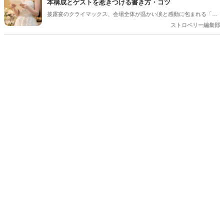
本構成とゲストを惹きつける書き方・コツ
をご紹介します＊
披露宴のクライマックス、会場全体が温かい涙と感動に包まれる「新
婦からご両親への手紙」。結婚式準備の終盤、「何から書き始めれば
ストロベリー編集部
いいんだろう…」「上手く読めるかな」と、ペンが止まってしまうプ
レ花嫁さんは本当にたくさんいます。 育ててくれた家族への感謝を伝
える大切な場面だからこそ、心からの想いをまっすぐ届けたいですよ
ね。今回は、読みやすい手紙の基本構成から、ゲストがおいてけぼり
にならないための素敵な工夫まで、詳しくご紹介します◎