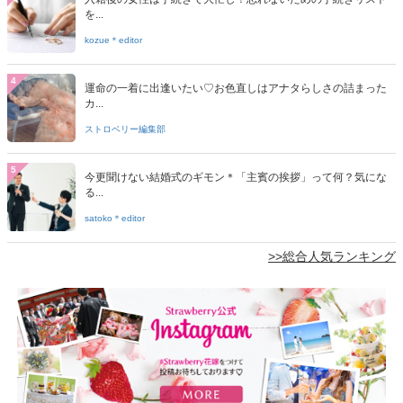
を...
kozue＊editor
4
運命の一着に出逢いたい♡お色直しはアナタらしさの詰まった
カ...
ストロベリー編集部
5
今更聞けない結婚式のギモン＊「主賓の挨拶」って何？気にな
る...
satoko＊editor
>>総合人気ランキング