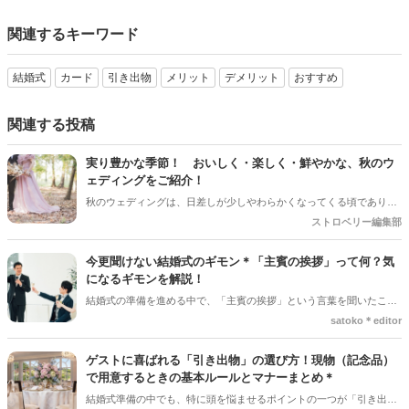
関連するキーワード
結婚式
カード
引き出物
メリット
デメリット
おすすめ
関連する投稿
実り豊かな季節！ おいしく・楽しく・鮮やかな、秋のウ
ェディングをご紹介！
秋のウェディングは、日差しが少しやわらかくなってくる頃であり、
色々なことへの行動的がみなぎってくる季節。同時に、おいしいもの
ストロベリー編集部
がどんどん増えてくる季節でもあります。 沢山のアイディアをチェッ
クして準備を進めましょう♪
今更聞けない結婚式のギモン＊「主賓の挨拶」って何？気
になるギモンを解説！
結婚式の準備を進める中で、「主賓の挨拶」という言葉を聞いたこと
がある人は多いのではないでしょうか＊ですが、具体的に何をするの
satoko＊editor
か、誰にお願いすればいいのか、意外と知らない人も少なくありませ
ん。特に初めて結婚式を挙げる新郎新婦さんにとっては、「どんな基
ゲストに喜ばれる「引き出物」の選び方！現物（記念品）
準で選べばいいの？」「頼まれた側はどんなことを話すの？」とギモ
で用意するときの基本ルールとマナーまとめ＊
ンが尽きない部分でもあるかと思います＊そこで今回の記事では、
結婚式準備の中でも、特に頭を悩ませるポイントの一つが「引き出物
「主賓の挨拶」についての基本的な知識やお願いする相手の選び方、