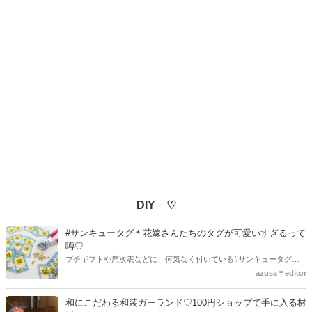
DIY ♡
#サンキュータグ＊花嫁さんたちのタグが可愛いすぎるって
噂♡...
プチギフトや席次表などに、何気なく付いている#サンキュータグ実
はほとんどの花嫁さんが手作りしてるってご存知でしたか！？あるの
azusa＊editor
とないのでは、お洒落度が全然違う◇＼インスタ映え／が流行するい
ま、付いてた方が断然可愛い♡そんなプレ花嫁さんたちの#サンキュー
和にこだわる和装ガーランド♡100円ショップで手に入る材
タグアイデア、探してみました♪