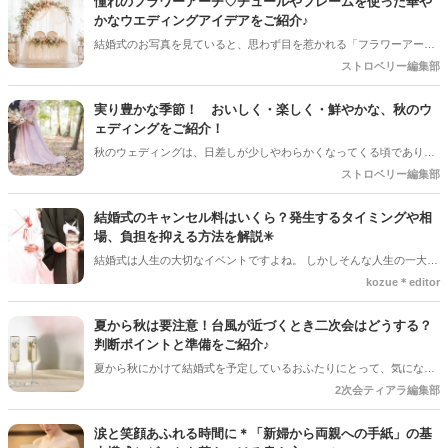
憧れのフラワーアーチ♡チュールやフレームを使った華や
かなウエディングアイデアをご紹介♪
結婚式のお写真を見ていると、思わず目を惹かれる「フラワーアー
チ」♡ お花をたっぷり使ったアーチはもちろん、チュールやフレーム
ストロベリー編集部
を組み合わせたデザインなど、最近はフォトスポットとしても楽しめ
るコーディネートが人気を集めています♪ 挙式会場や高砂、ウエルカ
実り豊かな季節！ おいしく・楽しく・鮮やかな、秋のウ
ムスペース、フォトブースなど、さまざまな場所で取り入れられるの
ェディングをご紹介！
も魅力のひとつ＊ 今回は、フラワーアーチの魅力や、おしゃれなアレ
秋のウェディングは、日差しが少しやわらかくなってくる頃であり、
ンジアイデアをご紹介します♡
色々なことへの行動的がみなぎってくる季節。同時に、おいしいもの
ストロベリー編集部
がどんどん増えてくる季節でもあります。 沢山のアイディアをチェッ
クして準備を進めましょう♪
結婚式のキャンセル料はいくら？発生するタイミングや相
場、負担を抑える方法を解説✳︎
結婚式は人生の大切なイベントですよね。 しかしそんな人生の一大イ
ベントでも、やむを得ない事情で延期や中止、キャンセルを検討しな
kozue＊editor
ければならないケースもあります。そんなときに気になるのが「キャ
ンセル料」です。 「いつからキャンセル料がかかるの？」「全額支払
夏から秋は要注意！台風が近づくとき二次会はどうする？
わないといけないの？」と不安に思う方も多いでしょう。 この記事で
判断ポイントと準備をご紹介♪
は、結婚式のキャンセル料が発生するタイミングや相場、負担を抑え
夏から秋にかけて結婚式を予定しているおふたりにとって、気になる
る方法についてわかりやすく解説します。
のが台風の影響。 結婚式は予定通り開催できそうだけど、「二次会は
2次会ティアラ編集部
どうしよう？」「ゲストの安全を考えると中止した方がいい？」と悩
むケースも少なくありません＊ 今回は、台風が近づいているときに二
涙と笑顔あふれる時間に＊「新婦から両親への手紙」の基
次会を開催するか判断するポイントや、事前に準備しておきたいこと