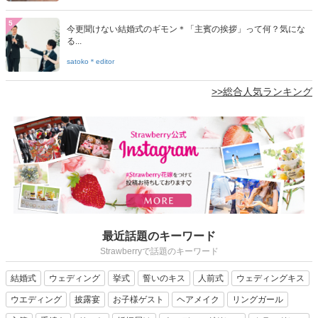
5
今更聞けない結婚式のギモン＊「主賓の挨拶」って何？気にな
る...
satoko＊editor
>>総合人気ランキング
最近話題のキーワード
Strawberryで話題のキーワード
結婚式
ウェディング
挙式
誓いのキス
人前式
ウェディングキス
ウエディング
披露宴
お子様ゲスト
ヘアメイク
リングガール