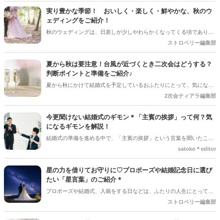
実り豊かな季節！ おいしく・楽しく・鮮やかな、秋のウ
ェディングをご紹介！
秋のウェディングは、日差しが少しやわらかくなってくる頃であり、
色々なことへの行動的がみなぎってくる季節。同時に、おいしいもの
ストロベリー編集部
がどんどん増えてくる季節でもあります。 沢山のアイディアをチェッ
クして準備を進めましょう♪
夏から秋は要注意！台風が近づくとき二次会はどうする？
判断ポイントと準備をご紹介♪
夏から秋にかけて結婚式を予定しているおふたりにとって、気になる
のが台風の影響。 結婚式は予定通り開催できそうだけど、「二次会は
2次会ティアラ編集部
どうしよう？」「ゲストの安全を考えると中止した方がいい？」と悩
むケースも少なくありません＊ 今回は、台風が近づいているときに二
今更聞けない結婚式のギモン＊「主賓の挨拶」って何？気
次会を開催するか判断するポイントや、事前に準備しておきたいこと
になるギモンを解説！
をご紹介します＊
結婚式の準備を進める中で、「主賓の挨拶」という言葉を聞いたこと
がある人は多いのではないでしょうか＊ですが、具体的に何をするの
satoko＊editor
か、誰にお願いすればいいのか、意外と知らない人も少なくありませ
ん。特に初めて結婚式を挙げる新郎新婦さんにとっては、「どんな基
星の力を借りてお守りに♡プロポーズや結婚記念日に選び
準で選べばいいの？」「頼まれた側はどんなことを話すの？」とギモ
たい「星言葉」のご紹介＊
ンが尽きない部分でもあるかと思います＊そこで今回の記事では、
プロポーズや結婚式、入籍をする日などは、ふたりの人生にとって失
「主賓の挨拶」についての基本的な知識やお願いする相手の選び方、
敗できない大切な節目。だからこそ、一歩を踏み出す勇気を与えてく
ストロベリー編集部
依頼のマナーなどを詳しく解説していきます♪*。
れるような、とびきり素敵な日を選びたいですよね＊