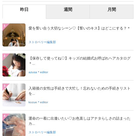
昨日
週間
月間
1
愛を誓い合う大切なシーン♡【誓いのキス】はどこにする？＊
ストロベリー編集部
2
【保存して使ってね♡】キッズの結婚式お呼ばれヘアカタログ
＊...
azusa＊editor
3
入籍後の女性は手続きで大忙し！忘れないための手続きリスト
を...
kozue＊editor
4
運命の一着に出逢いたい♡お色直しはアナタらしさの詰まった
カ...
ストロベリー編集部