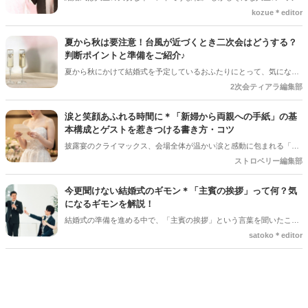
ベントでも、やむを得ない事情で延期や中止、キャンセルを検討しな
kozue＊editor
ければならないケースもあります。そんなときに気になるのが「キャ
ンセル料」です。 「いつからキャンセル料がかかるの？」「全額支払
夏から秋は要注意！台風が近づくとき二次会はどうする？
わないといけないの？」と不安に思う方も多いでしょう。 この記事で
判断ポイントと準備をご紹介♪
は、結婚式のキャンセル料が発生するタイミングや相場、負担を抑え
夏から秋にかけて結婚式を予定しているおふたりにとって、気になる
る方法についてわかりやすく解説します。
のが台風の影響。 結婚式は予定通り開催できそうだけど、「二次会は
2次会ティアラ編集部
どうしよう？」「ゲストの安全を考えると中止した方がいい？」と悩
むケースも少なくありません＊ 今回は、台風が近づいているときに二
涙と笑顔あふれる時間に＊「新婦から両親への手紙」の基
次会を開催するか判断するポイントや、事前に準備しておきたいこと
本構成とゲストを惹きつける書き方・コツ
をご紹介します＊
披露宴のクライマックス、会場全体が温かい涙と感動に包まれる「新
婦からご両親への手紙」。結婚式準備の終盤、「何から書き始めれば
ストロベリー編集部
いいんだろう…」「上手く読めるかな」と、ペンが止まってしまうプ
レ花嫁さんは本当にたくさんいます。 育ててくれた家族への感謝を伝
今更聞けない結婚式のギモン＊「主賓の挨拶」って何？気
える大切な場面だからこそ、心からの想いをまっすぐ届けたいですよ
になるギモンを解説！
ね。今回は、読みやすい手紙の基本構成から、ゲストがおいてけぼり
結婚式の準備を進める中で、「主賓の挨拶」という言葉を聞いたこと
にならないための素敵な工夫まで、詳しくご紹介します◎
がある人は多いのではないでしょうか＊ですが、具体的に何をするの
satoko＊editor
か、誰にお願いすればいいのか、意外と知らない人も少なくありませ
ん。特に初めて結婚式を挙げる新郎新婦さんにとっては、「どんな基
準で選べばいいの？」「頼まれた側はどんなことを話すの？」とギモ
ンが尽きない部分でもあるかと思います＊そこで今回の記事では、
「主賓の挨拶」についての基本的な知識やお願いする相手の選び方、