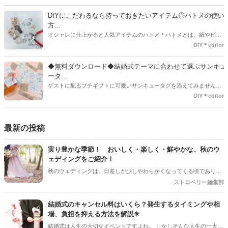
インを用意してみました。ご自宅にプリンターがある方は是非ご利用
ください。いつもStrawberryを読んで頂いているプレ花嫁さんのお手
DIYにこだわるなら持っておきたいアイテム◎ハトメの使い
伝いが少しでも出来れば嬉しいです♡
方...
オシャレに仕上がると人気アイテムのハトメ＊ハトメとは、紙やビニ
ールなどに開けた穴につける金具のことでサイズが幅広く揃っていま
DIY＊editor
す◎また素材は、ゴールドやニッケル、アルミ、ステンレスなどがあ
り、付けるものの素材や色にあわせて選ぶことができるんです♪*
◆無料ダウンロード◆結婚式テーマに合わせて選ぶサンキュ
ータ...
ゲストに配るプチギフトに可愛いサンキュータグを添えてみません
か？今回の記事では無料でダウンロードできる春婚にもピッタリなサ
DIY＊editor
ンキュータグのデザインをご用意してみました。ご自宅にプリンター
がある方は是非ご利用ください。いつもStrawberryを読んで頂いてい
るプレ花嫁さんのお手伝いが少しでも出来れば嬉しいです♡
最新の投稿
実り豊かな季節！ おいしく・楽しく・鮮やかな、秋のウ
ェディングをご紹介！
秋のウェディングは、日差しが少しやわらかくなってくる頃であり、
色々なことへの行動的がみなぎってくる季節。同時に、おいしいもの
ストロベリー編集部
がどんどん増えてくる季節でもあります。 沢山のアイディアをチェッ
クして準備を進めましょう♪
結婚式のキャンセル料はいくら？発生するタイミングや相
場、負担を抑える方法を解説✳︎
結婚式は人生の大切なイベントですよね。 しかしそんな人生の一大イ