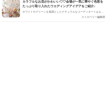
カラフルなお花がかわいい♡♡会場が一気に華やぐ色彩を
たっぷり取り入れたウエディングアイデアをご紹介♪
ホワイトやグリーンを基調としたナチュラルなコーディネートはもち
ろん素敵ですが、最近はピンクやオレンジ、ブルー、イエローなど、
ストロベリー編集部
さまざまなカラーを組み合わせた「カラフルフラワー」が人気♡♡ 色
とりどりのお花を取り入れるだけで、会場全体が明るく華やかな印象
になり、 おふたりらしい世界観を演出できるのもカラフルフラワーの
魅力♡今回は、装花やブーケなどのアイデアをご紹介します♪