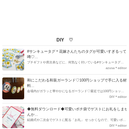
DIY ♡
#サンキュータグ＊花嫁さんたちのタグが可愛いすぎるって
噂♡...
プチギフトや席次表などに、何気なく付いている#サンキュータグ実
はほとんどの花嫁さんが手作りしてるってご存知でしたか！？あるの
azusa＊editor
とないのでは、お洒落度が全然違う◇＼インスタ映え／が流行するい
ま、付いてた方が断然可愛い♡そんなプレ花嫁さんたちの#サンキュー
和にこだわる和装ガーランド♡100円ショップで手に入る材
タグアイデア、探してみました♪
料...
会場内がガラッと華やかになるガーランド♡最近では100円ショップ
で既に完成された物が販売されていたり、ネット上でダウンロードし
DIY＊editor
て印刷した紙にリボンや麻ひもなどに通すだけで仕上がる物もありま
す。ダウンロードしたデザインを印刷する紙をこだわるプレ花嫁さん
◆無料ダウンロード◆可愛いポチ袋でゲストにお礼をしませ
も・・・♡紙質や柄などでガラッと印象が変わりますよね♪
んか...
結婚式や二次会でゲストに配る「お礼」 せっかくなので、可愛いポチ
袋で用意しませんか？今回の記事では無料でダウンロードできるデザ
DIY＊editor