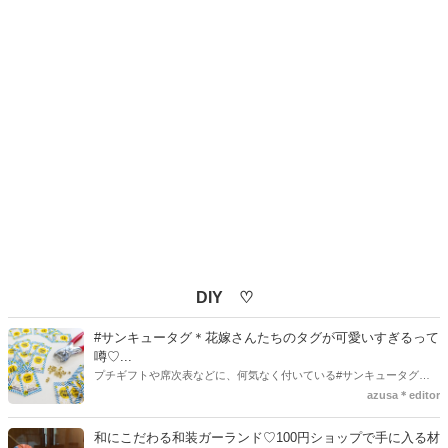
DIY ♡
#サンキュータグ＊花嫁さんたちのタグが可愛いすぎるって
噂♡...
プチギフトや席次表などに、何気なく付いている#サンキュータグ実
はほとんどの花嫁さんが手作りしてるってご存知でしたか！？あるの
azusa＊editor
とないのでは、お洒落度が全然違う◇＼インスタ映え／が流行するい
ま、付いてた方が断然可愛い♡そんなプレ花嫁さんたちの#サンキュー
和にこだわる和装ガーランド♡100円ショップで手に入る材