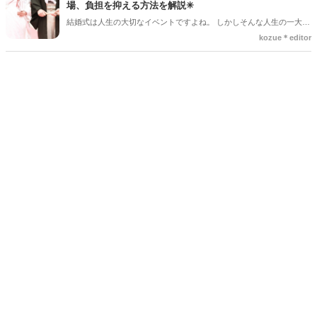
場、負担を抑える方法を解説✳︎
結婚式は人生の大切なイベントですよね。 しかしそんな人生の一大イ
ベントでも、やむを得ない事情で延期や中止、キャンセルを検討しな
kozue＊editor
ければならないケースもあります。そんなときに気になるのが「キャ
ンセル料」です。 「いつからキャンセル料がかかるの？」「全額支払
わないといけないの？」と不安に思う方も多いでしょう。 この記事で
は、結婚式のキャンセル料が発生するタイミングや相場、負担を抑え
る方法についてわかりやすく解説します。