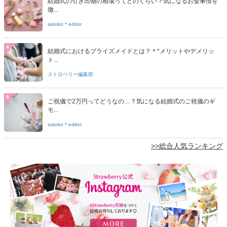
結婚式の引き出物の相場ってどのくらい？気になるお金事情を
徹...
satoko＊editor
4
結婚式におけるブライズメイドとは？＊*メリットやデメリッ
ト...
ストロベリー編集部
5
ご祝儀で2万円ってどうなの…？気になる結婚式のご祝儀のギ
モ...
satoko＊editor
>>総合人気ランキング