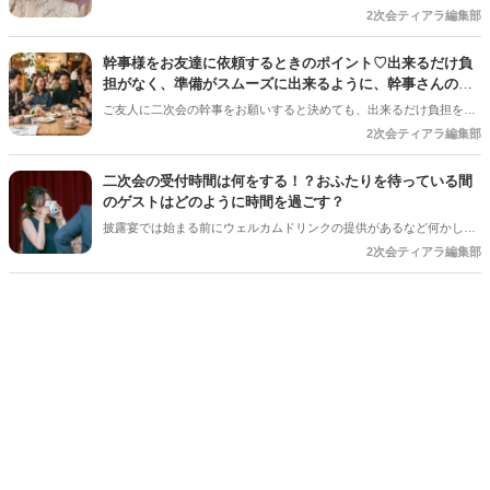
要？」「どれくらい渡すのが一般的なんだろう？」と悩む花嫁さんも
2次会ティアラ編集部
多いのではないでしょうか♡ 感謝の気持ちをしっかり形にして伝えた
いですよね♪ 今回は、お願いした内容別のお礼の目安や、渡すタイミ
幹事様をお友達に依頼するときのポイント♡出来るだけ負
ング、喜ばれるプレゼントまでご紹介します♡
担がなく、準備がスムーズに出来るように、幹事さんの声
掛け前に読んでいただきたい記事＊
ご友人に二次会の幹事をお願いすると決めても、出来るだけ負担を減
らしたい…と思いますよね。幹事さんをお願いする声掛けの前に、新
2次会ティアラ編集部
郎新婦さんが心得るポイントをご紹介します◎
二次会の受付時間は何をする！？おふたりを待っている間
のゲストはどのように時間を過ごす？
披露宴では始まる前にウェルカムドリンクの提供があるなど何かしら
の演出があります。 二次会でもおふたりの到着を待っている間に何か
2次会ティアラ編集部
してみるのも良いはず！普段の二次会でどんなことが多いがご参考ま
でにご紹介いたします♪