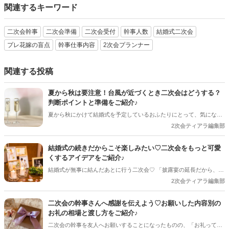
関連するキーワード
二次会幹事
二次会準備
二次会受付
幹事人数
結婚式二次会
プレ花嫁の盲点
幹事仕事内容
2次会プランナー
関連する投稿
夏から秋は要注意！台風が近づくとき二次会はどうする？
判断ポイントと準備をご紹介♪
夏から秋にかけて結婚式を予定しているおふたりにとって、気になる
のが台風の影響。 結婚式は予定通り開催できそうだけど、「二次会は
2次会ティアラ編集部
どうしよう？」「ゲストの安全を考えると中止した方がいい？」と悩
むケースも少なくありません＊ 今回は、台風が近づいているときに二
結婚式の続きだからこそ楽しみたい♡二次会をもっと可愛
次会を開催するか判断するポイントや、事前に準備しておきたいこと
くするアイデアをご紹介♪
をご紹介します＊
結婚式が無事に結んだあとに行う二次会♡ 「披露宴の延長だから、あ
まり準備しなくても大丈夫」と思っていませんか？ 実は、少しアイデ
2次会ティアラ編集部
アを取り入れるだけで、二次会はもっとおしゃれで思い出に残る時間
になります♪ 結婚式とは違った雰囲気でゲストとゆっくり楽しめるの
二次会の幹事さんへ感謝を伝えよう♡お願いした内容別の
も二次会ならではの魅力＊ 今回は、二次会をもっと可愛く、おふたり
お礼の相場と渡し方をご紹介♪
らしく楽しむためのアイデアをご紹介します♡
二次会の幹事を友人へお願いすることになったものの、「お礼って必