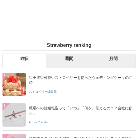
Strawberry ranking
昨日
週間
月間
1
♡王道♡可愛いストロベリーを使ったウェディングケーキのご
紹...
ストロベリー編集部
2
職場への結婚報告って「いつ」「何を」伝えるの？？会社に伝
え...
kozue＊editor
3