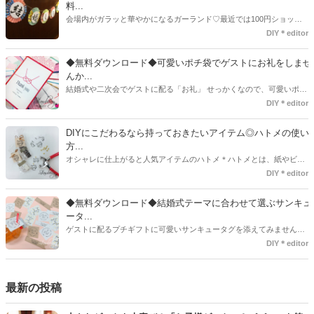
タグアイデア、探してみました♪
料...
会場内がガラッと華やかになるガーランド♡最近では100円ショップ
で既に完成された物が販売されていたり、ネット上でダウンロードし
DIY＊editor
て印刷した紙にリボンや麻ひもなどに通すだけで仕上がる物もありま
す。ダウンロードしたデザインを印刷する紙をこだわるプレ花嫁さん
◆無料ダウンロード◆可愛いポチ袋でゲストにお礼をしませ
も・・・♡紙質や柄などでガラッと印象が変わりますよね♪
んか...
結婚式や二次会でゲストに配る「お礼」 せっかくなので、可愛いポチ
袋で用意しませんか？今回の記事では無料でダウンロードできるデザ
DIY＊editor
インを用意してみました。ご自宅にプリンターがある方は是非ご利用
ください。いつもStrawberryを読んで頂いているプレ花嫁さんのお手
DIYにこだわるなら持っておきたいアイテム◎ハトメの使い
伝いが少しでも出来れば嬉しいです♡
方...
オシャレに仕上がると人気アイテムのハトメ＊ハトメとは、紙やビニ
ールなどに開けた穴につける金具のことでサイズが幅広く揃っていま
DIY＊editor
す◎また素材は、ゴールドやニッケル、アルミ、ステンレスなどがあ
り、付けるものの素材や色にあわせて選ぶことができるんです♪*
◆無料ダウンロード◆結婚式テーマに合わせて選ぶサンキュ
ータ...
ゲストに配るプチギフトに可愛いサンキュータグを添えてみません
か？今回の記事では無料でダウンロードできる春婚にもピッタリなサ
DIY＊editor
ンキュータグのデザインをご用意してみました。ご自宅にプリンター
がある方は是非ご利用ください。いつもStrawberryを読んで頂いてい
るプレ花嫁さんのお手伝いが少しでも出来れば嬉しいです♡
最新の投稿