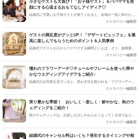
小さなゲストも大喜び！「お子様ゲスト」＆パパママを笑
顔にする心温まるおもてなしアイディア♡
結婚式に可愛いお子様ゲストが来てくれると、会場が一気に和やかな
雰囲気になりますよね！でも、ご招待するプレ花嫁さんとしては「途
ストロベリー編集部
中で飽きて泣いちゃわないかな…」「パパやママに負担をかけすぎて
いないかな？」と、ちょっぴり心配になることも多いはず。 小さなゲ
ゲストの満足度がグッとUP！「デザートビュッフェ」を最
ストと、子育て真っ最中のパパママ（ご友人）に「本当に参列してよ
高に楽しんでもらうためのポイント＆人気事例
かった！」と思ってもらうためには、ちょっとした心遣いや事前準備
結婚式でゲストが心からワクワクする瞬間といえば…そう、披露宴後
が大切です。今回は、お子様ゲストとご家族に安心して楽しんでもら
半の「デザートタイム」です！中でも、ガーデンやロビーにずらりと
ストロベリー編集部
うための、素敵なおもてなしアイディアをご紹介します！
並ぶスイーツから好きなものを自分で選べる「デザートビュッフェ」
は、ゲストのテンションが一番上がる大人気の演出ですよね。今回は
憧れのフラワーアーチ♡チュールやフレームを使った華や
デザートビュッフェで絶対に押さえておきたいポイントと、実際に大
かなウエディングアイデアをご紹介♪
好評だった事例をご紹介します！
結婚式のお写真を見ていると、思わず目を惹かれる「フラワーアー
チ」♡ お花をたっぷり使ったアーチはもちろん、チュールやフレーム
ストロベリー編集部
を組み合わせたデザインなど、最近はフォトスポットとしても楽しめ
るコーディネートが人気を集めています♪ 挙式会場や高砂、ウエルカ
実り豊かな季節！ おいしく・楽しく・鮮やかな、秋のウ
ムスペース、フォトブースなど、さまざまな場所で取り入れられるの
ェディングをご紹介！
も魅力のひとつ＊ 今回は、フラワーアーチの魅力や、おしゃれなアレ
秋のウェディングは、日差しが少しやわらかくなってくる頃であり、
ンジアイデアをご紹介します♡
色々なことへの行動的がみなぎってくる季節。同時に、おいしいもの
ストロベリー編集部
がどんどん増えてくる季節でもあります。 沢山のアイディアをチェッ
クして準備を進めましょう♪
結婚式のキャンセル料はいくら？発生するタイミングや相