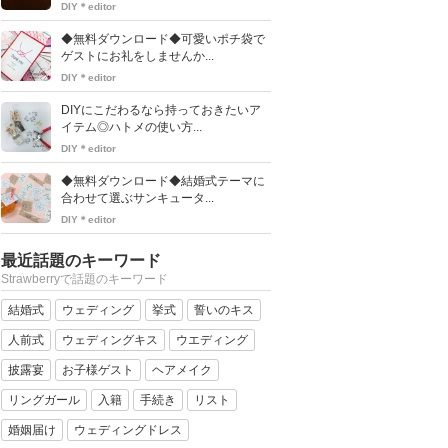
DIY＊editor
◆無料ダウンロード◆可愛いポチ袋で
ゲストにお礼をしませんか...
DIY＊editor
DIYにこだわるなら持っておきたいア
イテム◎ハトメの使い方...
DIY＊editor
◆無料ダウンロード◆結婚式テーマに
合わせて選ぶサンキュータ...
DIY＊editor
最近話題のキーワード
Strawberryで話題のキーワード
結婚式
ウェディング
挙式
誓いのキス
人前式
ウェディングキス
ウエディング
披露宴
お子様ゲスト
ヘアメイク
リングガール
入籍
手続き
リスト
婚姻届け
ウェディングドレス