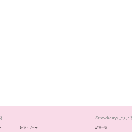
覧
Strawberryについ
グ
装花・ブーケ
記事一覧