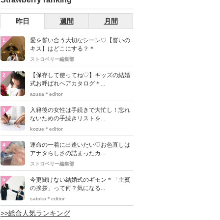
昨日
週間
月間
愛を誓い合う大切なシーン♡【誓いの
1
キス】はどこにする？＊
ストロベリー編集部
【保存して使ってね♡】キッズの結婚
2
式お呼ばれヘアカタログ＊...
azusa＊editor
入籍後の女性は手続きで大忙し！忘れ
3
ないための手続きリストを...
kozue＊editor
運命の一着に出逢いたい♡お色直しは
4
アナタらしさの詰まったカ...
ストロベリー編集部
今更聞けない結婚式のギモン＊「主賓
5
の挨拶」って何？気になる...
satoko＊editor
>>総合人気ランキング