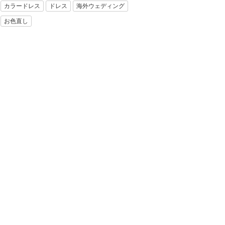
カラードレス
ドレス
海外ウェディング
お色直し