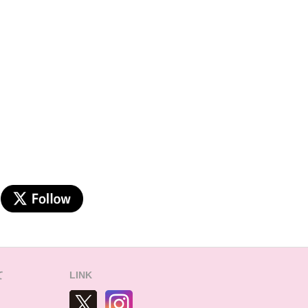
て
LINK