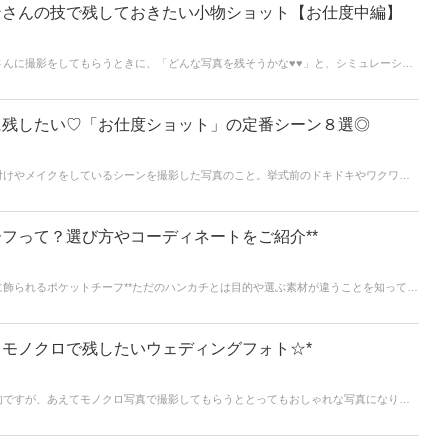
ンさんの技で残しておきたい小物ショット【お仕度中編】
さんに撮影をしてもらうときに、「どんな写真を残そうかな♥♥」と、シミュレーショ
体になるのは自分たちだけでなく、この日のために準備したウェディングアイテムの
トは「アイテムだけのお写真」です＊しっかりプロの手で写真を残しておきましょ
に残したい♡「お仕度ショット」の定番シーン８選◎
付けやメイクをしているシーンを撮影した写真のこと。挙式前のドキドキやワクワ
度中ならではです◎ウェディングフォトの定番でもあるのでお仕度中の姿を写真に収
はお支度ショットの王道パターンをいくつかご紹介します。お支度ショットを検討さ
フって？選び方やコーディネートをご紹介**
飾られるポケットチーフ**ただのハンカチとは目的や選ぶ素材が違うことを知ってい
や選ぶ色などご紹介させていただきます!!
モノクロで残したいウェディングフォト☆*
的ですが、あえてモノクロ写真で撮影してもらうととってもおしゃれな写真になりま
ントラストや大人っぽさ、シチュエーションによってはレトロ感溢れる雰囲気がとっ
が魅力的なポージングやシチュエーションをご紹介しますので、ぜひ参考にしてみてく