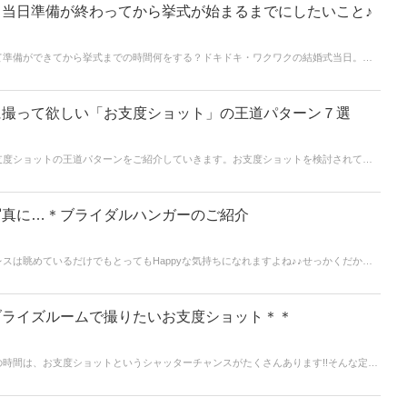
当日準備が終わってから挙式が始まるまでにしたいこと♪
て準備ができてから挙式までの時間何をする？ドキドキ・ワクワクの結婚式当日。挙
て、ウエディングドレスに身を包んで…♡花嫁さんに変身してから挙式本番が始まる
んです。今回は、お支度が終わってから挙式までにしておきたいことをいくつかご紹
に撮って欲しい「お支度ショット」の王道パターン７選
支度ショットの王道パターンをご紹介していきます。お支度ショットを検討されてい
写真に…＊ブライダルハンガーのご紹介
スは眺めているだけでもとってもHappyな気持ちになれますよね♪♪せっかくだから
別なハンガーにかけておきたい…そんなオシャレ花嫁さんで話題のアイテムがウェデ
す＊普通のハンガーとは違って装飾がされたものなんです。海外では定番アイテムに
って特別なウェディングドレスが映える≪ブライダルハンガー≫をご紹介します♡♡
ブライズルームで撮りたいお支度ショット＊＊
時間は、お支度ショットというシャッターチャンスがたくさんあります!!そんな定番
方アイディアをまとめてみました。カメラマンさんへの指示書を作る花嫁さんはしっ