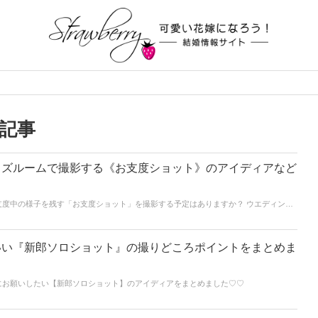
記事
イズルームで撮影する《お支度ショット》のアイディアなど
支度中の様子を残す「お支度ショット」を撮影する予定はありますか？ ウエディング
、こだわりをもって当日撮影を行いましょう♡♡
いい『新郎ソロショット』の撮りどころポイントをまとめま
にお願いしたい【新郎ソロショット】のアイディアをまとめました♡♡