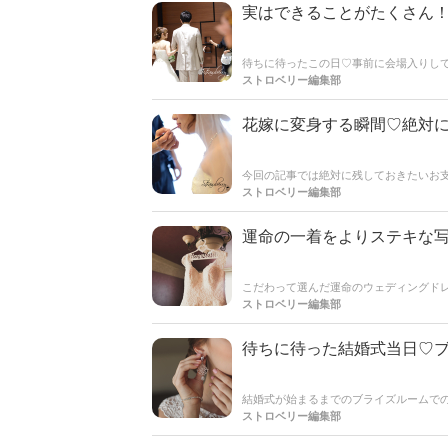
実はできることがたくさん！
待ちに待ったこの日♡事前に会場入りし
式までにメイクをして、ヘアセットをし
ストロベリー編集部
までの時間に意外とできることって多い
介します♪
花嫁に変身する瞬間♡絶対
今回の記事では絶対に残しておきたいお
る花嫁さんは必見ですよ♪
ストロベリー編集部
運命の一着をよりステキな
こだわって選んだ運命のウェディングドレ
結婚式当日までウェディングドレスを特
ストロベリー編集部
ィングドレス用のブライダルハンガーで
もなっているそうですよ◎花嫁さんにと
待ちに待った結婚式当日♡
結婚式が始まるまでのブライズルームでの
にもなりつつあるお仕度ショットの撮り
ストロベリー編集部
かりチェックしておきましょう☆