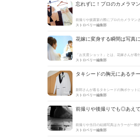
忘れずに！プロのカメラマ
前撮りや披露宴の際にプロのカメラマン
ンを行っていることと思いますが、被写
ストロベリー編集部
お写真を残すことも忘れずに＊＊ポイン
う！
花嫁に変身する瞬間は写真
「お支度ショット」とは、花嫁さんが着
ク、幸福感に包まれた独特の表情はお支
ストロベリー編集部
めておいて絶対に損はありません！今回
れている花嫁さんは必見ですよ♪
タキシードの胸元にあるチー
新郎さんが着るタキシードの胸ポケットに
ますか？さり気ないところですが、折り方
ストロベリー編集部
前撮りや後撮りでも◎あえて
前撮りや当日の結婚写真はカラーが一般
す。モノクロ写真ならではの光と影のコ
ストロベリー編集部
てもステキなんですよ☆*モノクロ写真
ださい♪