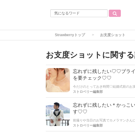
Strawberryトップ
お支度ショット
お支度ショットに関する
忘れずに残したい♡♡ブラ
を要チェック♡♡
今だけのとっておき時間♡結婚式前のお
当日の始まりを彩る大切なシーンなので
ストロベリー編集部
忘れずに残したい＊かっこ
す♡♡
前撮りや当日のお写真でカメラマンさん
ストロベリー編集部