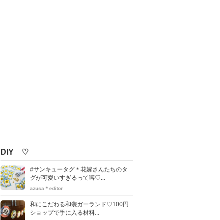
DIY ♡
#サンキュータグ＊花嫁さんたちのタ
グが可愛いすぎるって噂♡...
azusa＊editor
和にこだわる和装ガーランド♡100円
ショップで手に入る材料...