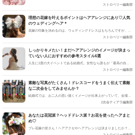
不動の人気を誇る女性らしさ溢れるカラーです♩優しい桃色やポップ
ストロベリー編集部
なビビットカラー、様々な表情を見せるピンクですが、今回はオトナ
花嫁さんにもピッタリ、可憐な“くすみピンク”を使ったアイテムをご
理想の花嫁を叶えるポイントはヘアアレンジにあり♡人気
紹介していきます♡
のウェディングヘア＊
花嫁の印象を決めるのは、ウェディングドレスはもちろんですが、一
緒に合わせるヘアスタイル！ドレスとのバランスや雰囲気が合ってい
ストロベリー編集部
るかなど、実は結構よく見られるポイントでもあるんです。でも、ド
レスに似合う髪型って、意外とわかりづらいものですよね＊そんな花
しっかりキメたい！まだヘアアレンジのイメージが決まっ
嫁さんのお悩みを解決する、正統派のものから、最近のトレンドや個
ていない人におすすめの参考スタイル6選
性派など、人気のヘアスタイルをご紹介します♩
人生に1度の大イベントである結婚式。女性なら誰もが「最高の自分
を演出したい！」と思うでしょう。そのために、何着もウェディング
ストロベリー編集部
ドレスを試着し、自分に一番似合う素敵なドレスを選び出します。し
かし、ドレス選びだけで満足していませんか？せっかく素敵なドレス
素敵な写真がたくさん！ドレスコードをうまく伝えて素敵
を選んでも、髪型が似合っていなかったら、全て台無しです。
な二次会をしてみませんか？
結婚式では、お二人の思い描くイメージが出来上がっていて、会場内
の装飾やお花のイメージなどでしっかりと組むことができますが、二
2次会ティアラ編集部
次会はどのように考えられていますか？
あなたは花冠派？ヘッドドレス派？お花を使ったヘアまと
め♡
プレ花嫁の皆さん！ヘアアクセやヘアアレンジは決まりましたか？オ
シャレ花嫁の中で流行中なのが「お花」を使った「花冠」と「ヘッド
ストロベリー編集部