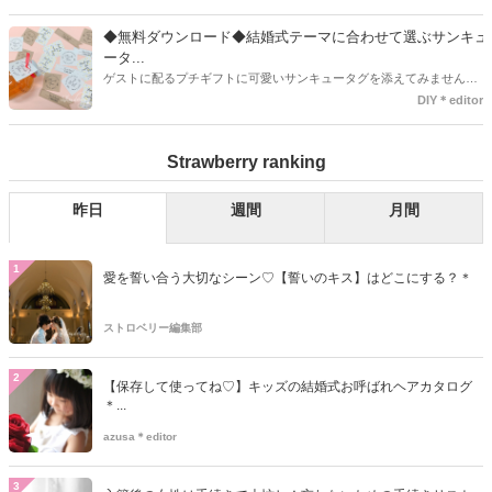
す◎また素材は、ゴールドやニッケル、アルミ、ステンレスなどがあ
り、付けるものの素材や色にあわせて選ぶことができるんです♪*
◆無料ダウンロード◆結婚式テーマに合わせて選ぶサンキュ
ータ...
ゲストに配るプチギフトに可愛いサンキュータグを添えてみません
か？今回の記事では無料でダウンロードできる春婚にもピッタリなサ
DIY＊editor
ンキュータグのデザインをご用意してみました。ご自宅にプリンター
がある方は是非ご利用ください。いつもStrawberryを読んで頂いてい
Strawberry ranking
るプレ花嫁さんのお手伝いが少しでも出来れば嬉しいです♡
昨日
週間
月間
1
愛を誓い合う大切なシーン♡【誓いのキス】はどこにする？＊
ストロベリー編集部
2
【保存して使ってね♡】キッズの結婚式お呼ばれヘアカタログ
＊...
azusa＊editor
3