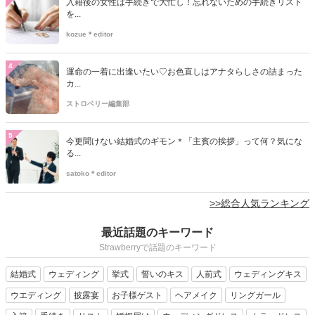
入籍後の女性は手続きで大忙し！忘れないための手続きリスト
を...
kozue＊editor
4
運命の一着に出逢いたい♡お色直しはアナタらしさの詰まった
カ...
ストロベリー編集部
5
今更聞けない結婚式のギモン＊「主賓の挨拶」って何？気にな
る...
satoko＊editor
>>総合人気ランキング
最近話題のキーワード
Strawberryで話題のキーワード
結婚式
ウェディング
挙式
誓いのキス
人前式
ウェディングキス
ウエディング
披露宴
お子様ゲスト
ヘアメイク
リングガール