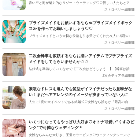
青い空と海が魅力的なリゾートウェディング♡♡親しい人たちとアッ
トホームな雰囲気で行なうことができるのが魅力的なので最近では人
ストロベリー編集部
気ですよね◎国内の結婚式場やゲストハウス、ラグジュアリーなホテ
ルで行なう結婚式とは少し異なるので、リゾートならではの雰囲気に
ブライズメイドをお願いするなら≪ブライズメイドボック
合わせて花嫁ヘアもこだわりたいところ＊今回はリゾートウェディン
ス≫を作ってお願いしましょう♡♡
グでピッタリなヘアスタイルをご紹介します＊*もちろんハネムーンな
ブライズメイドという大切な役割を引き受けてくれた友人に感謝の気
どでロケーションフォトを予定している花嫁さんも必見ですよ♪*
持ちを込めたプレゼントを渡す花嫁さんが多いと思います。せっかく
ストロベリー編集部
だったらプレゼントの中身や渡し方をかわいく、そしておしゃれにこ
だわってみませんか？
二次会幹事を依頼するならお揃いアイテムでプチブライズ
メイドをしてもらいませんか♡♡
結婚式を準備していくなかで【二次会はどうしよう…】【幹事は誰に
頼もう…】と悩んでいる花嫁さんも多いはず◎せっかくならみなさん
2次会ティアラ編集部
への負担は少なく、でも楽しい二次会にしたいのが本音♪二次会準備
を負担減らすことはプロに任せて花嫁さんはお友達に楽しんでもらえ
素敵なドレスを選んでも髪型がイマイチだったら意味がな
るようにお揃いを準備しませんか…♡♡
い！まだヘアアレンジのイメージが決まっていない人にお
すすめの参考スタイル6選
人生に1度の大イベントである結婚式♡女性なら誰もが「最高の自分を
演出したい！」と思うでしょう！そのために、何着もウェディングド
ストロベリー編集部
レスを試着し、自分に一番似合う素敵なドレスを選び出します。しか
し、ドレス選びだけで満足していませんか？せっかく素敵なドレスを
いくつになってもやっぱり大好き♡オトナ可愛い“くすみピ
選んでも、髪型が似合っていなかったら、全て台無しです。
ンク”で可憐なウェディング＊
女性ならみんな大好き、王道カラーピンク♡ウェディングシーンでも