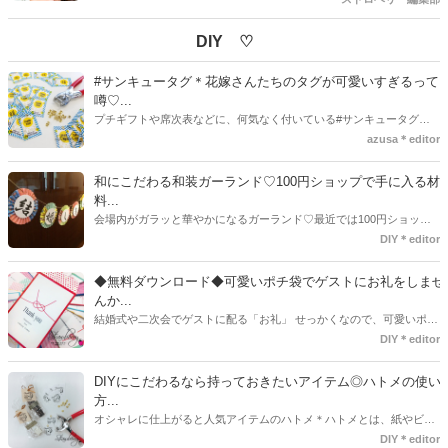
ドレス」のヘアアレンジ♪ 大人っぽいダウンスタイルやキュートなア
ップスタイルなど、色々なアレンジが可能で、360度どこから見ても
DIY ♡
可愛い花嫁姿になれますよ♡
#サンキュータグ＊花嫁さんたちのタグが可愛いすぎるって
噂♡...
プチギフトや席次表などに、何気なく付いている#サンキュータグ実
はほとんどの花嫁さんが手作りしてるってご存知でしたか！？あるの
azusa＊editor
とないのでは、お洒落度が全然違う◇＼インスタ映え／が流行するい
ま、付いてた方が断然可愛い♡そんなプレ花嫁さんたちの#サンキュー
和にこだわる和装ガーランド♡100円ショップで手に入る材
タグアイデア、探してみました♪
料...
会場内がガラッと華やかになるガーランド♡最近では100円ショップ
で既に完成された物が販売されていたり、ネット上でダウンロードし
DIY＊editor
て印刷した紙にリボンや麻ひもなどに通すだけで仕上がる物もありま
す。ダウンロードしたデザインを印刷する紙をこだわるプレ花嫁さん
◆無料ダウンロード◆可愛いポチ袋でゲストにお礼をしませ
も・・・♡紙質や柄などでガラッと印象が変わりますよね♪
んか...
結婚式や二次会でゲストに配る「お礼」 せっかくなので、可愛いポチ
袋で用意しませんか？今回の記事では無料でダウンロードできるデザ
DIY＊editor
インを用意してみました。ご自宅にプリンターがある方は是非ご利用
ください。いつもStrawberryを読んで頂いているプレ花嫁さんのお手
DIYにこだわるなら持っておきたいアイテム◎ハトメの使い
伝いが少しでも出来れば嬉しいです♡
方...
オシャレに仕上がると人気アイテムのハトメ＊ハトメとは、紙やビニ
ールなどに開けた穴につける金具のことでサイズが幅広く揃っていま
DIY＊editor