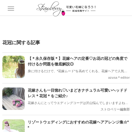
花冠に関する記事
【＊永久保存版＊】花嫁ヘアの定番♡お花の冠どの角度で
付けるか問題を徹底解説◎
身に付けるだけで、*花嫁ムード*を高めてくれる、花嫁ヘアで人気の
ヘアアイテム＼花冠／お花のボリューム感や、花材、冠に合わせるヘ
azusa＊editor
アスタイルや、花嫁さんの髪の長さによって付け方が変わってくるの
です◎
花嫁さんも一目惚れ♡いまどきナチュラル可愛いヘッドド
レス＊花冠＊をご紹介♪
花嫁さんにとってウエディングコーデは沢山悩んでしまいますよね♡
その中でも、海外の花嫁さんにも人気なコーデアイテム“花冠”は外せ
ストロベリー編集部
ません♪＋。様々なデザインの花冠がありますが、2020年ウエディン
グに向けて『イマドキ』ナチュラル可愛いお洒落な冠デザインを、一
リゾートウェディングにおすすめの花嫁ヘアアレンジ集☆*
部花言葉と一緒にご紹介していきます♡＊。
*