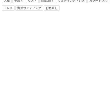
入籍
手続き
リスト
婚姻届け
ウェディングドレス
カラードレス
ドレス
海外ウェディング
お色直し