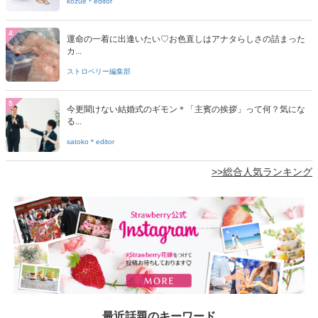
kozue＊editor
4
運命の一着に出逢いたい♡お色直しはアナタらしさの詰まった
カ...
ストロベリー編集部
5
今更聞けない結婚式のギモン＊「主賓の挨拶」って何？気にな
る...
satoko＊editor
>>総合人気ランキング
最近話題のキーワード