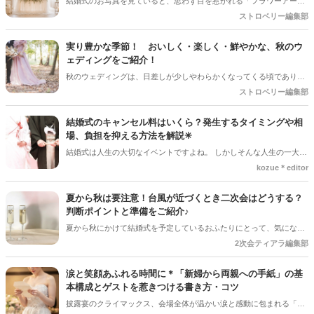
結婚式のお写真を見ていると、思わず目を惹かれる「フラワーアー
チ」♡ お花をたっぷり使ったアーチはもちろん、チュールやフレーム
ストロベリー編集部
を組み合わせたデザインなど、最近はフォトスポットとしても楽しめ
るコーディネートが人気を集めています♪ 挙式会場や高砂、ウエルカ
実り豊かな季節！ おいしく・楽しく・鮮やかな、秋のウ
ムスペース、フォトブースなど、さまざまな場所で取り入れられるの
ェディングをご紹介！
も魅力のひとつ＊ 今回は、フラワーアーチの魅力や、おしゃれなアレ
秋のウェディングは、日差しが少しやわらかくなってくる頃であり、
ンジアイデアをご紹介します♡
色々なことへの行動的がみなぎってくる季節。同時に、おいしいもの
ストロベリー編集部
がどんどん増えてくる季節でもあります。 沢山のアイディアをチェッ
クして準備を進めましょう♪
結婚式のキャンセル料はいくら？発生するタイミングや相
場、負担を抑える方法を解説✳︎
結婚式は人生の大切なイベントですよね。 しかしそんな人生の一大イ
ベントでも、やむを得ない事情で延期や中止、キャンセルを検討しな
kozue＊editor
ければならないケースもあります。そんなときに気になるのが「キャ
ンセル料」です。 「いつからキャンセル料がかかるの？」「全額支払
夏から秋は要注意！台風が近づくとき二次会はどうする？
わないといけないの？」と不安に思う方も多いでしょう。 この記事で
判断ポイントと準備をご紹介♪
は、結婚式のキャンセル料が発生するタイミングや相場、負担を抑え
夏から秋にかけて結婚式を予定しているおふたりにとって、気になる
る方法についてわかりやすく解説します。
のが台風の影響。 結婚式は予定通り開催できそうだけど、「二次会は
2次会ティアラ編集部
どうしよう？」「ゲストの安全を考えると中止した方がいい？」と悩
むケースも少なくありません＊ 今回は、台風が近づいているときに二
涙と笑顔あふれる時間に＊「新婦から両親への手紙」の基
次会を開催するか判断するポイントや、事前に準備しておきたいこと
本構成とゲストを惹きつける書き方・コツ
をご紹介します＊
披露宴のクライマックス、会場全体が温かい涙と感動に包まれる「新