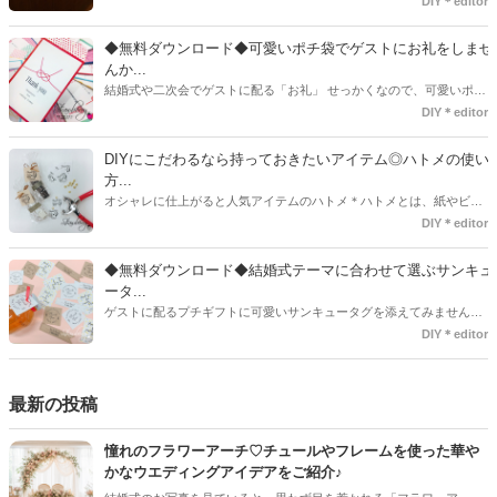
DIY＊editor
て印刷した紙にリボンや麻ひもなどに通すだけで仕上がる物もありま
す。ダウンロードしたデザインを印刷する紙をこだわるプレ花嫁さん
◆無料ダウンロード◆可愛いポチ袋でゲストにお礼をしませ
も・・・♡紙質や柄などでガラッと印象が変わりますよね♪
んか...
結婚式や二次会でゲストに配る「お礼」 せっかくなので、可愛いポチ
袋で用意しませんか？今回の記事では無料でダウンロードできるデザ
DIY＊editor
インを用意してみました。ご自宅にプリンターがある方は是非ご利用
ください。いつもStrawberryを読んで頂いているプレ花嫁さんのお手
DIYにこだわるなら持っておきたいアイテム◎ハトメの使い
伝いが少しでも出来れば嬉しいです♡
方...
オシャレに仕上がると人気アイテムのハトメ＊ハトメとは、紙やビニ
ールなどに開けた穴につける金具のことでサイズが幅広く揃っていま
DIY＊editor
す◎また素材は、ゴールドやニッケル、アルミ、ステンレスなどがあ
り、付けるものの素材や色にあわせて選ぶことができるんです♪*
◆無料ダウンロード◆結婚式テーマに合わせて選ぶサンキュ
ータ...
ゲストに配るプチギフトに可愛いサンキュータグを添えてみません
か？今回の記事では無料でダウンロードできる春婚にもピッタリなサ
DIY＊editor
ンキュータグのデザインをご用意してみました。ご自宅にプリンター
がある方は是非ご利用ください。いつもStrawberryを読んで頂いてい
るプレ花嫁さんのお手伝いが少しでも出来れば嬉しいです♡
最新の投稿
憧れのフラワーアーチ♡チュールやフレームを使った華や
かなウエディングアイデアをご紹介♪