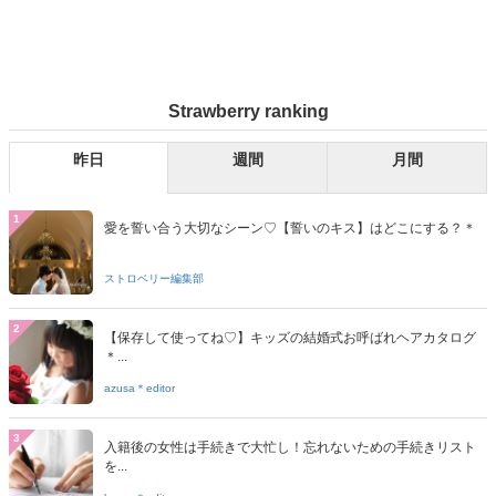
Strawberry ranking
昨日
週間
月間
1
愛を誓い合う大切なシーン♡【誓いのキス】はどこにする？＊
ストロベリー編集部
2
【保存して使ってね♡】キッズの結婚式お呼ばれヘアカタログ
＊...
azusa＊editor
3
入籍後の女性は手続きで大忙し！忘れないための手続きリスト
を...