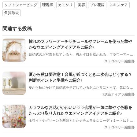
ソフトシェービング
理容師
カミソリ
美容
プレ花嫁
スキンケア
角質除去
関連する投稿
憧れのフラワーアーチ♡チュールやフレームを使った華や
かなウエディングアイデアをご紹介♪
結婚式のお写真を見ていると、思わず目を惹かれる「フラワーアー
チ」♡ お花をたっぷり使ったアーチはもちろん、チュールやフレーム
ストロベリー編集部
を組み合わせたデザインなど、最近はフォトスポットとしても楽しめ
るコーディネートが人気を集めています♪ 挙式会場や高砂、ウエルカ
夏から秋は要注意！台風が近づくとき二次会はどうする？
ムスペース、フォトブースなど、さまざまな場所で取り入れられるの
判断ポイントと準備をご紹介♪
も魅力のひとつ＊ 今回は、フラワーアーチの魅力や、おしゃれなアレ
夏から秋にかけて結婚式を予定しているおふたりにとって、気になる
ンジアイデアをご紹介します♡
のが台風の影響。 結婚式は予定通り開催できそうだけど、「二次会は
2次会ティアラ編集部
どうしよう？」「ゲストの安全を考えると中止した方がいい？」と悩
むケースも少なくありません＊ 今回は、台風が近づいているときに二
カラフルなお花がかわいい♡♡会場が一気に華やぐ色彩を
次会を開催するか判断するポイントや、事前に準備しておきたいこと
たっぷり取り入れたウエディングアイデアをご紹介♪
をご紹介します＊
ホワイトやグリーンを基調としたナチュラルなコーディネートはもち
ろん素敵ですが、最近はピンクやオレンジ、ブルー、イエローなど、
ストロベリー編集部
さまざまなカラーを組み合わせた「カラフルフラワー」が人気♡♡ 色