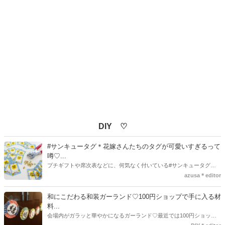
DIY ♡
#サンキュータグ＊花嫁さんたちのタグが可愛いすぎるって
噂♡...
プチギフトや席次表などに、何気なく付いている#サンキュータグ実
はほとんどの花嫁さんが手作りしてるってご存知でしたか！？あるの
azusa＊editor
とないのでは、お洒落度が全然違う◇＼インスタ映え／が流行するい
ま、付いてた方が断然可愛い♡そんなプレ花嫁さんたちの#サンキュー
和にこだわる和装ガーランド♡100円ショップで手に入る材
タグアイデア、探してみました♪
料...
会場内がガラッと華やかになるガーランド♡最近では100円ショップ
で既に完成された物が販売されていたり、ネット上でダウンロードし