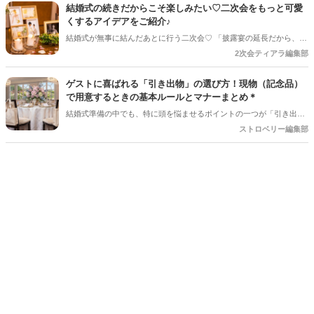
とりどりのお花を取り入れるだけで、会場全体が明るく華やかな印象
結婚式の続きだからこそ楽しみたい♡二次会をもっと可愛
になり、 おふたりらしい世界観を演出できるのもカラフルフラワーの
くするアイデアをご紹介♪
魅力♡今回は、装花やブーケなどのアイデアをご紹介します♪
結婚式が無事に結んだあとに行う二次会♡ 「披露宴の延長だから、あ
まり準備しなくても大丈夫」と思っていませんか？ 実は、少しアイデ
2次会ティアラ編集部
アを取り入れるだけで、二次会はもっとおしゃれで思い出に残る時間
になります♪ 結婚式とは違った雰囲気でゲストとゆっくり楽しめるの
ゲストに喜ばれる「引き出物」の選び方！現物（記念品）
も二次会ならではの魅力＊ 今回は、二次会をもっと可愛く、おふたり
で用意するときの基本ルールとマナーまとめ＊
らしく楽しむためのアイデアをご紹介します♡
結婚式準備の中でも、特に頭を悩ませるポイントの一つが「引き出物
選び」ですよね。 最近は、ゲストさんが重い荷物を持って帰らなくて
ストロベリー編集部
済む「WEBカタログ式（カードタイプ）」を選ぶ方も増えています。
とっても便利でスマートな選択肢ですが、「やっぱり当日に持って帰
るズッシリした袋を見るのも、結婚式の醍醐味だったりするよね」
「お皿やブランド食器など、こだわりの形あるものを贈りたい！」と
いう花嫁さんも多いはず。 そこで今回は、あえて「現物（記念品）」
で引き出物を用意する場合の基本ルールと、ゲストさんに喜ばれる考
え方をしっかり解説します。これさえ読めば、引き出物選びの迷いが
すっきり解消しますよ！