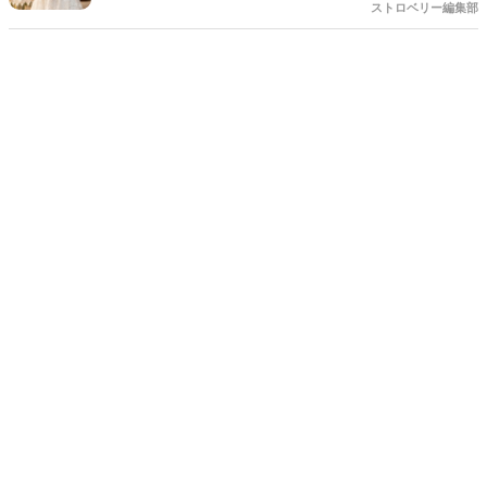
婦からご両親への手紙」。結婚式準備の終盤、「何から書き始めれば
ストロベリー編集部
いいんだろう…」「上手く読めるかな」と、ペンが止まってしまうプ
レ花嫁さんは本当にたくさんいます。 育ててくれた家族への感謝を伝
える大切な場面だからこそ、心からの想いをまっすぐ届けたいですよ
ね。今回は、読みやすい手紙の基本構成から、ゲストがおいてけぼり
にならないための素敵な工夫まで、詳しくご紹介します◎