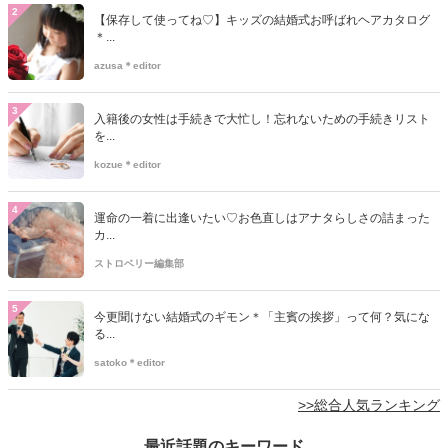
2
【保存して使ってね♡】キッズの結婚式お呼ばれヘアカタログ
＊...
azusa＊editor
3
入籍後の女性は手続きで大忙し！忘れないための手続きリスト
を...
kozue＊editor
4
運命の一着に出逢いたい♡お色直しはアナタらしさの詰まった
カ...
ストロベリー編集部
5
今更聞けない結婚式のギモン＊「主賓の挨拶」って何？気にな
る...
satoko＊editor
>>総合人気ランキング
最近話題のキーワード