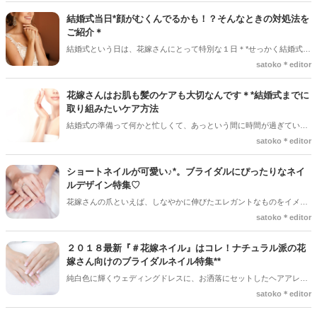
い花嫁になれるんです！チョットした意識で出来る美容習慣について
結婚式当日*顔がむくんでるかも！？そんなときの対処法を
のお話しです。
ご紹介＊
結婚式という日は、花嫁さんにとって特別な１日＊*せっかく結婚式に
向けてダイエットに励んでいても、当日に顔がむくんでしまっては意
satoko＊editor
味がありませんよね。『顔のむくみ』というのは、どれだけ気を付け
ていても結婚式当日に起こってしまうこともあります。今回の記事で
花嫁さんはお肌も髪のケアも大切なんです＊*結婚式までに
は、そんな『むくみ』が起きてしまったときの対処法をお伝えしてい
取り組みたいケア方法
きます。
結婚式の準備って何かと忙しくて、あっという間に時間が過ぎていっ
ちゃうもの。でも、せっかくの結婚式だから、痩せたいし、お肌もキ
satoko＊editor
レイな状態で迎えたいし、髪の毛もサラサラで迎えたいですよね＊
『キレイ～！！』って思ってもらえるためには毎日のコツコツケアが
ショートネイルが可愛い♪*。ブライダルにぴったりなネイ
大切♪*。結婚式を迎える前に、スキンケアや髪の毛のお手入れに力を
ルデザイン特集♡
入れてみてはいかがでしょうか？今回は、結婚式までに取り組みたい
花嫁さんの爪といえば、しなやかに伸びたエレガントなものをイメー
スキンケア方法と髪の毛のケア方法をご紹介していきます＊*
ジしがち。でも、『＃ブライダルネイル』で検索してみると、短くて
satoko＊editor
可愛らしいショートネイルが人気みたいなんです♡♡そこで今回の記
事では、ナチュラル派・シンプル派の花嫁さんにおすすめする結婚式
２０１８最新『＃花嫁ネイル』はコレ！ナチュラル派の花
にぴったりな『ショートネイル』をご紹介していきます*。
嫁さん向けのブライダルネイル特集**
純白色に輝くウェディングドレスに、お洒落にセットしたヘアアレン
ジ♡そんな大切な1日だからこそ、花嫁さんの指先まできれいにおめか
satoko＊editor
ししたいと思いませんか？そこで、今回はブライダルネイルをする時