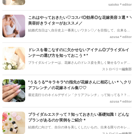
ですよね＊*プレ花嫁さんの中には結婚式当日に向けてダイエットなど
satoko＊editor
の何かしらのケアをする人がたくさんいらっしゃると思います。中に
は「何から始めたらいいのか分からない・・・」なんて人もいるかも
これはやっておきたい♡コスパ◎効果◎な花嫁美容３選＊＼
しれません。これから結婚式を控えている人向けに、今回の記事では
美容好きライターがおススメ／
結婚式に向けての美容スケジュールについてご紹介していきます♪*
結婚式当日は＼自分史上一番美しいワタシ♡／を目指して、出来る限
りの努力をしたい！という意気込みですよね♪ 最近は美容技術もどん
azusa＊editor
どん進化していて、もはや解消出来ない悩みはないんじゃないか！？
と思うほどたくさんの施術方法が存在します＊ 今回は、これまでに
ドレスを着こなすのに欠かせないアイテム◎ブライダルイ
様々な施術・エステを試してきた美容好きの私が是非おススメしたい
ンナーの選び方を知っておこう＊*
【花嫁美容】をご紹介していきます◎
ブライダルインナーは、花嫁さんのドレス姿を美しく魅せるウェディ
ングドレス専用の下着のことです。デコルテやウエストを絞り、ドレ
ストロベリー編集部
スを着ても美しい身体のシルエットを作り出すことが出来ます。ま
た、ドレスは使われている布の重さからドレス自体の重みで形が崩れ
*うるうる**キラキラ*の指先が花嫁さんに相応しい＊＼クリ
てしまうので、ボーン素材が入っていると形を支える役割をしてくれ
アフレンチ／の花嫁ネイル集♡♡
るんです＊
最近流行りのネイルデザイン「クリアフレンチ」って知ってる？？♡
フレンチラインが自爪の先端にくるので、指がキレイに見えるのも、
azusa＊editor
クリアフレンチのスキなところ♡♡*うるうる*で透明感120％の指先
は、春夏のブライダルネイルにぴったり◎
ブライダルエステって？知っておきたい基礎知識！どんな
プランがあるのか実例をご紹介＊
結婚式に向けて、自分の体を美しくしたいもの。出来る限りのキレイ
な自分で出たいものですよね。けれど、プレ花嫁さんにとって結婚式
ストロベリー編集部