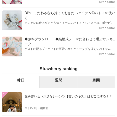
袋で用意しませんか？今回の記事では無料でダウンロードできるデザ
DIY＊editor
インを用意してみました。ご自宅にプリンターがある方は是非ご利用
ください。いつもStrawberryを読んで頂いているプレ花嫁さんのお手
DIYにこだわるなら持っておきたいアイテム◎ハトメの使い
伝いが少しでも出来れば嬉しいです♡
方...
オシャレに仕上がると人気アイテムのハトメ＊ハトメとは、紙やビニ
ールなどに開けた穴につける金具のことでサイズが幅広く揃っていま
DIY＊editor
す◎また素材は、ゴールドやニッケル、アルミ、ステンレスなどがあ
り、付けるものの素材や色にあわせて選ぶことができるんです♪*
◆無料ダウンロード◆結婚式テーマに合わせて選ぶサンキュ
ータ...
ゲストに配るプチギフトに可愛いサンキュータグを添えてみません
か？今回の記事では無料でダウンロードできる春婚にもピッタリなサ
DIY＊editor
ンキュータグのデザインをご用意してみました。ご自宅にプリンター
がある方は是非ご利用ください。いつもStrawberryを読んで頂いてい
Strawberry ranking
るプレ花嫁さんのお手伝いが少しでも出来れば嬉しいです♡
昨日
週間
月間
1
愛を誓い合う大切なシーン♡【誓いのキス】はどこにする？＊
ストロベリー編集部