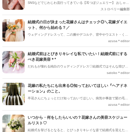
SNSなどでじわじわ流行ってきている【耳つぼジュエリー】 おしゃれ
のために「結婚式までにニキビを回避するためのスキンケア術」を徹
で・かわいい！そして様々な効果があることで注目度があがっている
ストロベリー編集部
底解説♪スキンケアだけじゃなく、生活習慣や食事の見直しも含めて
んです◎花嫁さんにもオススメしたい理由も合わせて紹介していきま
ご紹介してくので、さっそく今日から取り入れてみてくださいね＊*ニ
す♪
キビに悩むことなく、最高の肌コンディションで結婚式当日を迎えま
結婚式の日が決まった花嫁さんはチェック◎＼花嫁ダイエ
しょう♡
ット、何から始める？／
ウェディングドレスって、二の腕やデコルテ、背中やウエスト・くび
れのラインが出るデザインが多く、気になるパーツが余計に目立つ…
azusa＊editor
なんてこともありますよね。今回は、花嫁さんのダイエットについて
のお話＊ダイエットをする際に注意したい点や、ポイントなどをお伝
結婚式前はとびきりキレイな私でいたい！結婚式前にする
えしていきます♪
べき花嫁美容＊*
だれもが憧れる純白のウェディングドレス♡結婚式ではそんな煌びや
かなドレスや普段なかなかしてもらう機会がないヘアメイクなど、人
satoko＊editor
生の中でも１番キレイな「私」を過ごすことが出来る瞬間でもありま
すよね♪*。ただ何も行動をしていないと、結婚式当日を最高のコンデ
花嫁の私たちにも出来る◎知っておいてほしい『ヘアドネ
ィションで迎えることが出来せん。あとから後悔しないためにも、結
ーション』のこと。
婚が決まった瞬間から行動するようにしましょう**今回の記事では結
卒花さんにちょっとだけ知っておいてほしい。病気や事故で髪の毛を
婚式が決まったときから結婚式当日までの美容スケジュールをご紹介
失った子供たちへ医療用ウィッグを作るために、髪の毛を寄付する活
azusa＊editor
していきます♡♡
動『ヘアドネーション』について。結婚式が終わった後にバッサリ切
られる花嫁さんに是非知ってほしいです＊
いつから・何をしたらいいの？花嫁さんの美容スケジュー
ルリスト♡
結婚式を挙げるとなると、とびっきりキレイな姿で結婚式を迎えたい