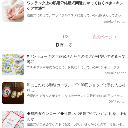
期や、デザインをご紹介♪ゲストに『かわいい～!』と、褒められる素
ワンランク上の肌活♡結婚式間近にやっておくべきスキン
敵なナチュラルネイルで、最高の当日を迎えてくださいね**
ケア方法**
結婚式に向けて、ブライダルエステに通っている花嫁さんってきっと
多いはず。人生の晴れ舞台だからこそ、『最高のコンディションで、
satoko＊editor
当日を迎えたい！』と思って当然ですよね。バタバタしがちな結婚式
前は、スキンケアも手を抜きたくないもの。効率よくお肌の調子を整
1/2
次のページ ＞
えるために、やっておきたいスキンケア方法をお伝えしていきます**
DIY ♡
#サンキュータグ＊花嫁さんたちのタグが可愛いすぎるって
噂♡...
プチギフトや席次表などに、何気なく付いている#サンキュータグ実
はほとんどの花嫁さんが手作りしてるってご存知でしたか！？あるの
azusa＊editor
とないのでは、お洒落度が全然違う◇＼インスタ映え／が流行するい
ま、付いてた方が断然可愛い♡そんなプレ花嫁さんたちの#サンキュー
和にこだわる和装ガーランド♡100円ショップで手に入る材
タグアイデア、探してみました♪
料...
会場内がガラッと華やかになるガーランド♡最近では100円ショップ
で既に完成された物が販売されていたり、ネット上でダウンロードし
DIY＊editor
て印刷した紙にリボンや麻ひもなどに通すだけで仕上がる物もありま
す。ダウンロードしたデザインを印刷する紙をこだわるプレ花嫁さん
◆無料ダウンロード◆可愛いポチ袋でゲストにお礼をしませ
も・・・♡紙質や柄などでガラッと印象が変わりますよね♪
んか...
結婚式や二次会でゲストに配る「お礼」 せっかくなので、可愛いポチ