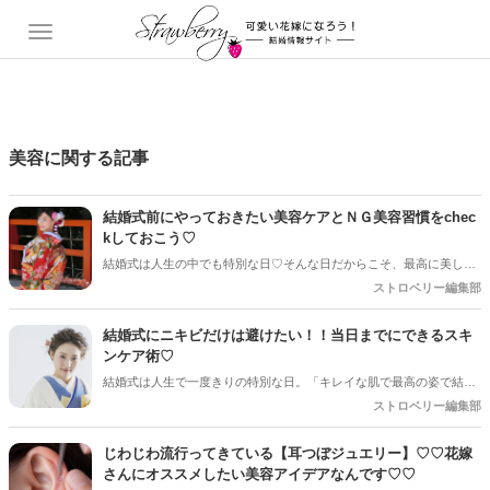
美容に関する記事
結婚式前にやっておきたい美容ケアとＮＧ美容習慣をchec
kしておこう♡
結婚式は人生の中でも特別な日♡そんな日だからこそ、最高に美しい
姿で迎えたいですよね♪*。「ドレスを着たときに肌ってキレイに見え
ストロベリー編集部
るかな？」「メイクのノリが心配…」そんな不安を解消するために
も、結婚式前の美容ケアはとても重要！！でも、間違った美容習慣を
結婚式にニキビだけは避けたい！！当日までにできるスキ
続けてしまうと、逆に肌荒れやトラブルの原因になることも…。今回
ンケア術♡
の記事では、結婚式前にやっておくべき美容ケアと、避けるべきＮＧ
結婚式は人生で一度きりの特別な日。「キレイな肌で最高の姿で結婚
美容習慣を詳しく解説していきます♡ぜひcheckしてくださいね＊*
式当日を迎えたい！！」と思っているプレ花嫁さんはきっと多いはず
ストロベリー編集部
♡♡特に結婚式直前になって突然できてしまう「ニキビ」は、花嫁さ
んにとって最大の悩みのひとつですよね…。「あと１週間で結婚式な
じわじわ流行ってきている【耳つぼジュエリー】♡♡花嫁
のにニキビが治らない…。」「一応メイクで隠せるけれど、できれば
さんにオススメしたい美容アイデアなんです♡♡
キレイな状態で迎えたい…。」そんな不安を抱えているプレ花嫁さん