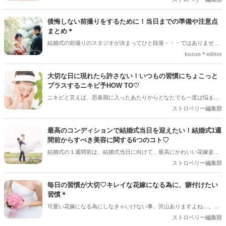
は分からないことだらけ。「エステってどんなものがあるの？」「ふ
だんのエステとはなにが違うの？」と思ってしまいますよね。今回
後悔しない前撮りをするために！当日までの準備や注意点
は、エステの基本からお伝えしてゆきたいと思います！
まとめ＊
結婚式の前撮りのスタジオが決まってひと段落・・・ではありませ
ん！前撮りはやり直しがきかないため、前撮り当日を迎えてから「こ
kozue＊editor
んなはずじゃなかった」と後悔する花嫁は意外と多いんです。満足の
いく前撮りをするために、当日までにチェックしておきたいポイント
大切な日に現れたら許さない！いつもの習慣にちょこっと
や注意点などをまとめました。これから前撮りをする人はぜひ参考に
プラスするニキビ予HOW TO♡
してくださいね＊
ニキビと言えば、思春期に入ったあたりからどなたでも一度は悩まさ
れた経験があるのではないでしょうか？そんな困ったにきびが、もし
ストロベリー編集部
結婚式当日にできてしまったらショックですよね。最近ではメイクの
技術も上がり、コンシーラーなどで隠すこともできるのでそんなに重
最高のコンディションで結婚式当日を迎えたい！結婚式1週
く考える必要はないですが、やっぱり綺麗なお肌の方が自信を持って
間前からすべき美容に関する6つのコト♡
式に臨むことができそう。そこで今回は、にきびができるメカニズム
結婚式の１週間前は、結婚式当日に向けて、最高にかわいい花嫁姿を
やニキビを予防する簡単な方法をご紹介します♪しっかりと実践し
完成させるために自分を磨くラストスパートでもあります！どの角度
ストロベリー編集部
て、結婚式当日に向けて美肌になっちゃいましょう。
から写真を撮られても、そしてどんな至近距離で見られても大丈夫な
ように完璧な美しさを目指しましょう♡
毎日の習慣が大切♡キレイな花嫁になる為に、癖付けたい
習慣＊
可愛い花嫁になる為にしなきゃいけない事、沢山ありますよね…。結
婚式が近くなってからエステに行くのも1つの方法ですが、お金が掛
ストロベリー編集部
かってしまいます。毎日のケアの習慣でエステに頼らなくても、可愛