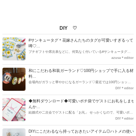
DIY ♡
#サンキュータグ＊花嫁さんたちのタグが可愛いすぎるって
噂♡...
プチギフトや席次表などに、何気なく付いている#サンキュータグ実
はほとんどの花嫁さんが手作りしてるってご存知でしたか！？あるの
azusa＊editor
とないのでは、お洒落度が全然違う◇＼インスタ映え／が流行するい
ま、付いてた方が断然可愛い♡そんなプレ花嫁さんたちの#サンキュー
和にこだわる和装ガーランド♡100円ショップで手に入る材
タグアイデア、探してみました♪
料...
会場内がガラッと華やかになるガーランド♡最近では100円ショップ
で既に完成された物が販売されていたり、ネット上でダウンロードし
DIY＊editor
て印刷した紙にリボンや麻ひもなどに通すだけで仕上がる物もありま
す。ダウンロードしたデザインを印刷する紙をこだわるプレ花嫁さん
◆無料ダウンロード◆可愛いポチ袋でゲストにお礼をしませ
も・・・♡紙質や柄などでガラッと印象が変わりますよね♪
んか...
結婚式や二次会でゲストに配る「お礼」 せっかくなので、可愛いポチ
袋で用意しませんか？今回の記事では無料でダウンロードできるデザ
DIY＊editor
インを用意してみました。ご自宅にプリンターがある方は是非ご利用
ください。いつもStrawberryを読んで頂いているプレ花嫁さんのお手
DIYにこだわるなら持っておきたいアイテム◎ハトメの使い
伝いが少しでも出来れば嬉しいです♡