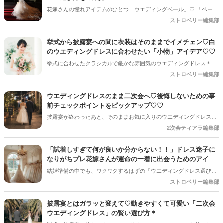
花嫁さんの憧れアイテムのひとつ「ウエディングベール」♡ 「ベール
＝ロングベール」というイメージを持つ方も多いですが、実はベール
ストロベリー編集部
にはさまざまな種類があり、長さやデザインによって花嫁さんの印象
は大きく変わります＊ ドレスや挙式会場との相性を考えながら選ぶこ
挙式から披露宴への間に衣装はそのままでイメチェン♡白
とで、より自分らしいコーディネートが完成するんです♪ 今回は、ベ
のウエディングドレスに合わせたい「小物」アイデア♡♡
ールの種類やそれぞれの選び方をご紹介♡
挙式に合わせたクラシカルで厳かな雰囲気のウエディングドレス＊ 神
聖な空気感にぴったりな美しい佇まいは花嫁さんの憧れですが、その
ストロベリー編集部
後の披露宴では、会場の明るく楽しいムードに合わせて少し華やかな
印象に変えたいのが花嫁ゴコロ♡♡ 少しのアイデアをプラスするだけ
ウエディングドレスのまま二次会へ♡後悔しないための事
で挙式スタイルと雰囲気を変えることができるんです♡ 今回は、ウエ
前チェックポイントをピックアップ♡♡
ディングドレスの気品を活かしつつ、披露宴に映える華やかさを演出
披露宴が終わったあと、そのままお気に入りのウエディングドレスで
するアイデアを紹介します♪
二次会へ参加したい♡そんな花嫁さんも多いのではないでしょうか＊
2次会ティアラ編集部
披露宴からそのままウエディングドレスで二次会へ参加したい花嫁さ
んに向けて、後悔しないためのチェックポイントをご紹介します♡
「試着しすぎて何が良いか分からない！！」ドレス迷子に
なりがちプレ花嫁さんが運命の一着に出会うためのアイデ
ィア＊
結婚準備の中でも、ワクワクするはずの「ウエディングドレス選び」
＊ でも、何着も試着を繰り返すうちに「どれも素敵」「どれもしっく
ストロベリー編集部
りこない気がする」と、【ドレス迷子】になってしまう花嫁さんが多
いんです＊ そんな迷子の状態を抜け出して、「これだ♡♡」と思える
披露宴とはガラッと変えて♡動きやすくて可愛い「二次会
運命の一着に出会うためのアイデアをまとめます♪
ウエディングドレス」の賢い選び方＊