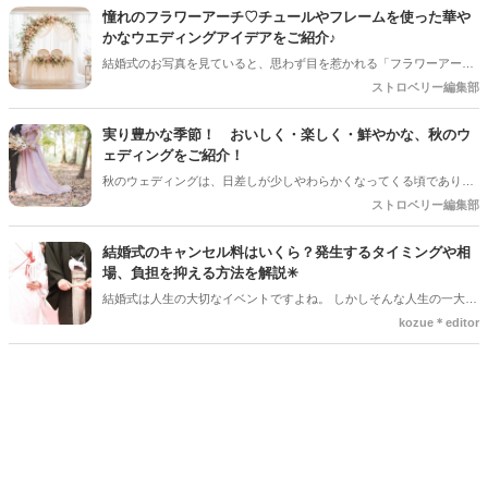
は、ゲストのテンションが一番上がる大人気の演出ですよね。今回は
憧れのフラワーアーチ♡チュールやフレームを使った華や
デザートビュッフェで絶対に押さえておきたいポイントと、実際に大
かなウエディングアイデアをご紹介♪
好評だった事例をご紹介します！
結婚式のお写真を見ていると、思わず目を惹かれる「フラワーアー
チ」♡ お花をたっぷり使ったアーチはもちろん、チュールやフレーム
ストロベリー編集部
を組み合わせたデザインなど、最近はフォトスポットとしても楽しめ
るコーディネートが人気を集めています♪ 挙式会場や高砂、ウエルカ
実り豊かな季節！ おいしく・楽しく・鮮やかな、秋のウ
ムスペース、フォトブースなど、さまざまな場所で取り入れられるの
ェディングをご紹介！
も魅力のひとつ＊ 今回は、フラワーアーチの魅力や、おしゃれなアレ
秋のウェディングは、日差しが少しやわらかくなってくる頃であり、
ンジアイデアをご紹介します♡
色々なことへの行動的がみなぎってくる季節。同時に、おいしいもの
ストロベリー編集部
がどんどん増えてくる季節でもあります。 沢山のアイディアをチェッ
クして準備を進めましょう♪
結婚式のキャンセル料はいくら？発生するタイミングや相
場、負担を抑える方法を解説✳︎
結婚式は人生の大切なイベントですよね。 しかしそんな人生の一大イ
ベントでも、やむを得ない事情で延期や中止、キャンセルを検討しな
kozue＊editor
ければならないケースもあります。そんなときに気になるのが「キャ
ンセル料」です。 「いつからキャンセル料がかかるの？」「全額支払
わないといけないの？」と不安に思う方も多いでしょう。 この記事で
は、結婚式のキャンセル料が発生するタイミングや相場、負担を抑え
る方法についてわかりやすく解説します。