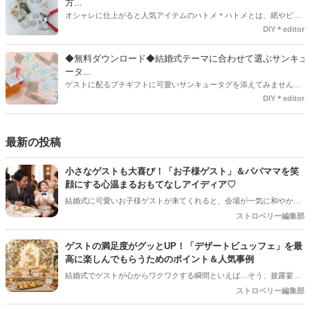
方...
オシャレに仕上がると人気アイテムのハトメ＊ハトメとは、紙やビニ
ールなどに開けた穴につける金具のことでサイズが幅広く揃っていま
DIY＊editor
す◎また素材は、ゴールドやニッケル、アルミ、ステンレスなどがあ
り、付けるものの素材や色にあわせて選ぶことができるんです♪*
◆無料ダウンロード◆結婚式テーマに合わせて選ぶサンキュ
ータ...
ゲストに配るプチギフトに可愛いサンキュータグを添えてみません
か？今回の記事では無料でダウンロードできる春婚にもピッタリなサ
DIY＊editor
ンキュータグのデザインをご用意してみました。ご自宅にプリンター
がある方は是非ご利用ください。いつもStrawberryを読んで頂いてい
るプレ花嫁さんのお手伝いが少しでも出来れば嬉しいです♡
最新の投稿
小さなゲストも大喜び！「お子様ゲスト」＆パパママを笑
顔にする心温まるおもてなしアイディア♡
結婚式に可愛いお子様ゲストが来てくれると、会場が一気に和やかな
雰囲気になりますよね！でも、ご招待するプレ花嫁さんとしては「途
ストロベリー編集部
中で飽きて泣いちゃわないかな…」「パパやママに負担をかけすぎて
いないかな？」と、ちょっぴり心配になることも多いはず。 小さなゲ
ゲストの満足度がグッとUP！「デザートビュッフェ」を最
ストと、子育て真っ最中のパパママ（ご友人）に「本当に参列してよ
高に楽しんでもらうためのポイント＆人気事例
かった！」と思ってもらうためには、ちょっとした心遣いや事前準備
結婚式でゲストが心からワクワクする瞬間といえば…そう、披露宴後
が大切です。今回は、お子様ゲストとご家族に安心して楽しんでもら
半の「デザートタイム」です！中でも、ガーデンやロビーにずらりと
ストロベリー編集部
うための、素敵なおもてなしアイディアをご紹介します！
並ぶスイーツから好きなものを自分で選べる「デザートビュッフェ」