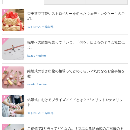
1
♡王道♡可愛いストロベリーを使ったウェディングケーキのご
紹...
ストロベリー編集部
2
職場への結婚報告って「いつ」「何を」伝えるの？？会社に伝
え...
kozue＊editor
3
結婚式の引き出物の相場ってどのくらい？気になるお金事情を
徹...
satoko＊editor
4
結婚式におけるブライズメイドとは？＊*メリットやデメリッ
ト...
ストロベリー編集部
5
ご祝儀で2万円ってどうなの…？気になる結婚式のご祝儀のギ