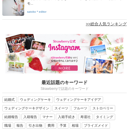
モ...
satoko＊editor
>>総合人気ランキング
最近話題のキーワード
Strawberryで話題のキーワード
結婚式
ウェディングケーキ
ウェディングケーキアイデア
ウェディングケーキデザイン
スイーツ
フルーツ
ストロベリー
結婚報告
入籍報告
マナー
入籍手続き
寿退社
タイミング
職場
報告
引き出物
費用
予算
相場
ブライズメイド