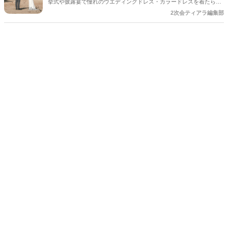
挙式や披露宴で憧れのウエディングドレス・カラードレスを着たら、
次は二次会◎ 二次会の衣装の準備に悩んでいる花嫁さんって実は多い
2次会ティアラ編集部
けどどうしても後回しになりがち＊ 披露宴とは違って、ゲストとの距
離がグッと近くなる二次会だからこそ、衣装選びにはポイントがあり
ます♡♡ 二次会を楽しむための「可愛くて動きやすいドレス」の選び
方アイデアをご紹介します♡♡