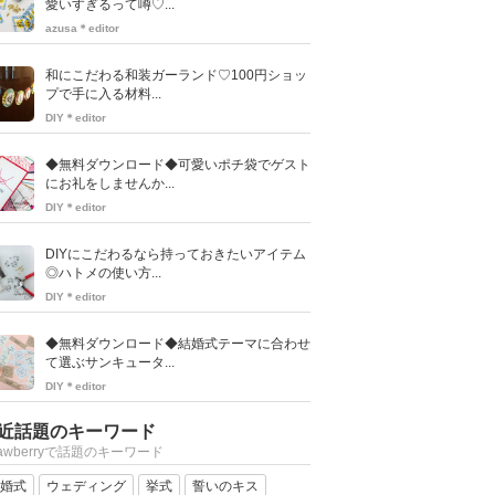
愛いすぎるって噂♡...
azusa＊editor
和にこだわる和装ガーランド♡100円ショッ
プで手に入る材料...
DIY＊editor
◆無料ダウンロード◆可愛いポチ袋でゲスト
にお礼をしませんか...
DIY＊editor
DIYにこだわるなら持っておきたいアイテム
◎ハトメの使い方...
DIY＊editor
◆無料ダウンロード◆結婚式テーマに合わせ
て選ぶサンキュータ...
DIY＊editor
近話題のキーワード
rawberryで話題のキーワード
婚式
ウェディング
挙式
誓いのキス