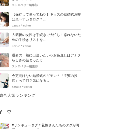
ストロベリー編集部
【保存して使ってね♡】キッズの結婚式お呼
ばれヘアカタログ＊...
azusa＊editor
入籍後の女性は手続きで大忙し！忘れないた
めの手続きリストを...
kozue＊editor
運命の一着に出逢いたい♡お色直しはアナタ
らしさの詰まったカ...
ストロベリー編集部
今更聞けない結婚式のギモン＊「主賓の挨
拶」って何？気になる...
satoko＊editor
>総合人気ランキング
IY ♡
#サンキュータグ＊花嫁さんたちのタグが可