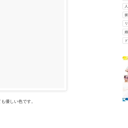
人
披
リ
婚
ド
ても優しい色です。