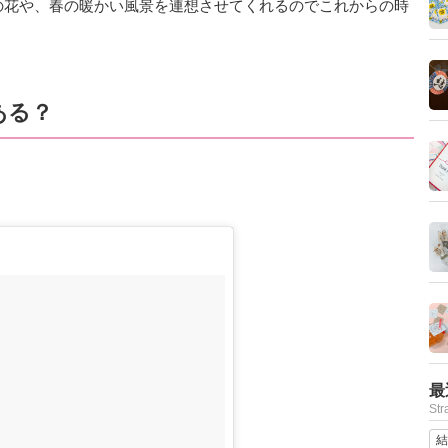
の花や、春の暖かい風景を連想させてくれるのでこれからの時
ある？
最
St
結