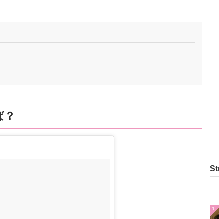
ば？
St
1