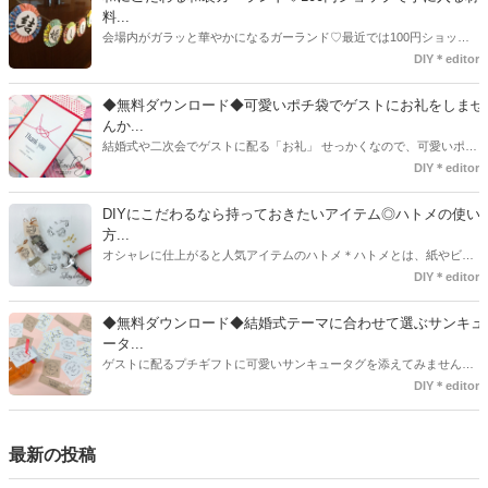
タグアイデア、探してみました♪
料...
会場内がガラッと華やかになるガーランド♡最近では100円ショップ
で既に完成された物が販売されていたり、ネット上でダウンロードし
DIY＊editor
て印刷した紙にリボンや麻ひもなどに通すだけで仕上がる物もありま
す。ダウンロードしたデザインを印刷する紙をこだわるプレ花嫁さん
◆無料ダウンロード◆可愛いポチ袋でゲストにお礼をしませ
も・・・♡紙質や柄などでガラッと印象が変わりますよね♪
んか...
結婚式や二次会でゲストに配る「お礼」 せっかくなので、可愛いポチ
袋で用意しませんか？今回の記事では無料でダウンロードできるデザ
DIY＊editor
インを用意してみました。ご自宅にプリンターがある方は是非ご利用
ください。いつもStrawberryを読んで頂いているプレ花嫁さんのお手
DIYにこだわるなら持っておきたいアイテム◎ハトメの使い
伝いが少しでも出来れば嬉しいです♡
方...
オシャレに仕上がると人気アイテムのハトメ＊ハトメとは、紙やビニ
ールなどに開けた穴につける金具のことでサイズが幅広く揃っていま
DIY＊editor
す◎また素材は、ゴールドやニッケル、アルミ、ステンレスなどがあ
り、付けるものの素材や色にあわせて選ぶことができるんです♪*
◆無料ダウンロード◆結婚式テーマに合わせて選ぶサンキュ
ータ...
ゲストに配るプチギフトに可愛いサンキュータグを添えてみません
か？今回の記事では無料でダウンロードできる春婚にもピッタリなサ
DIY＊editor
ンキュータグのデザインをご用意してみました。ご自宅にプリンター
がある方は是非ご利用ください。いつもStrawberryを読んで頂いてい
るプレ花嫁さんのお手伝いが少しでも出来れば嬉しいです♡
最新の投稿