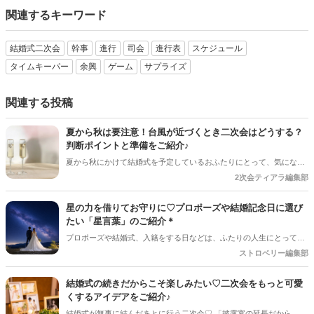
関連するキーワード
結婚式二次会
幹事
進行
司会
進行表
スケジュール
タイムキーパー
余興
ゲーム
サプライズ
関連する投稿
夏から秋は要注意！台風が近づくとき二次会はどうする？
判断ポイントと準備をご紹介♪
夏から秋にかけて結婚式を予定しているおふたりにとって、気になる
のが台風の影響。 結婚式は予定通り開催できそうだけど、「二次会は
2次会ティアラ編集部
どうしよう？」「ゲストの安全を考えると中止した方がいい？」と悩
むケースも少なくありません＊ 今回は、台風が近づいているときに二
星の力を借りてお守りに♡プロポーズや結婚記念日に選び
次会を開催するか判断するポイントや、事前に準備しておきたいこと
たい「星言葉」のご紹介＊
をご紹介します＊
プロポーズや結婚式、入籍をする日などは、ふたりの人生にとって失
敗できない大切な節目。だからこそ、一歩を踏み出す勇気を与えてく
ストロベリー編集部
れるような、とびきり素敵な日を選びたいですよね＊
結婚式の続きだからこそ楽しみたい♡二次会をもっと可愛
くするアイデアをご紹介♪
結婚式が無事に結んだあとに行う二次会♡ 「披露宴の延長だから、あ