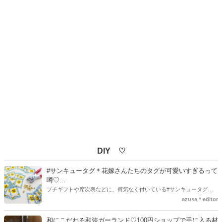
DIY ♡
#サンキュータグ＊花嫁さんたちのタグが可愛いすぎるって
噂♡...
プチギフトや席次表などに、何気なく付いている#サンキュータグ実
はほとんどの花嫁さんが手作りしてるってご存知でしたか！？あるの
azusa＊editor
とないのでは、お洒落度が全然違う◇＼インスタ映え／が流行するい
ま、付いてた方が断然可愛い♡そんなプレ花嫁さんたちの#サンキュー
和にこだわる和装ガーランド♡100円ショップで手に入る材