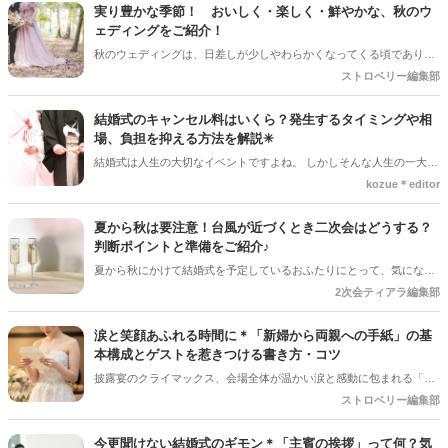
実り豊かな季節！ おいしく・楽しく・鮮やかな、秋のウ
ェディングをご紹介！
秋のウェディングは、日差しが少しやわらかくなってくる頃であり、
色々なことへの行動的がみなぎってくる季節。同時に、おいしいもの
ストロベリー編集部
がどんどん増えてくる季節でもあります。 沢山のアイディアをチェッ
クして準備を進めましょう♪
結婚式のキャンセル料はいくら？発生するタイミングや相
場、負担を抑える方法を解説✳︎
結婚式は人生の大切なイベントですよね。 しかしそんな人生の一大イ
ベントでも、やむを得ない事情で延期や中止、キャンセルを検討しな
kozue＊editor
ければならないケースもあります。そんなときに気になるのが「キャ
ンセル料」です。 「いつからキャンセル料がかかるの？」「全額支払
夏から秋は要注意！台風が近づくとき二次会はどうする？
わないといけないの？」と不安に思う方も多いでしょう。 この記事で
判断ポイントと準備をご紹介♪
は、結婚式のキャンセル料が発生するタイミングや相場、負担を抑え
夏から秋にかけて結婚式を予定しているおふたりにとって、気になる
る方法についてわかりやすく解説します。
のが台風の影響。 結婚式は予定通り開催できそうだけど、「二次会は
2次会ティアラ編集部
どうしよう？」「ゲストの安全を考えると中止した方がいい？」と悩
むケースも少なくありません＊ 今回は、台風が近づいているときに二
涙と笑顔あふれる時間に＊「新婦から両親への手紙」の基
次会を開催するか判断するポイントや、事前に準備しておきたいこと
本構成とゲストを惹きつける書き方・コツ
をご紹介します＊
披露宴のクライマックス、会場全体が温かい涙と感動に包まれる「新
婦からご両親への手紙」。結婚式準備の終盤、「何から書き始めれば
ストロベリー編集部
いいんだろう…」「上手く読めるかな」と、ペンが止まってしまうプ
レ花嫁さんは本当にたくさんいます。 育ててくれた家族への感謝を伝
今更聞けない結婚式のギモン＊「主賓の挨拶」って何？気