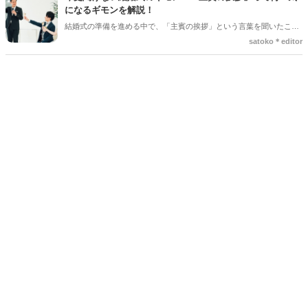
える大切な場面だからこそ、心からの想いをまっすぐ届けたいですよ
になるギモンを解説！
ね。今回は、読みやすい手紙の基本構成から、ゲストがおいてけぼり
結婚式の準備を進める中で、「主賓の挨拶」という言葉を聞いたこと
にならないための素敵な工夫まで、詳しくご紹介します◎
がある人は多いのではないでしょうか＊ですが、具体的に何をするの
satoko＊editor
か、誰にお願いすればいいのか、意外と知らない人も少なくありませ
ん。特に初めて結婚式を挙げる新郎新婦さんにとっては、「どんな基
準で選べばいいの？」「頼まれた側はどんなことを話すの？」とギモ
ンが尽きない部分でもあるかと思います＊そこで今回の記事では、
「主賓の挨拶」についての基本的な知識やお願いする相手の選び方、
依頼のマナーなどを詳しく解説していきます♪*。