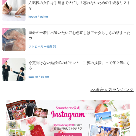
3
入籍後の女性は手続きで大忙し！忘れないための手続きリスト
を...
kozue＊editor
4
運命の一着に出逢いたい♡お色直しはアナタらしさの詰まった
カ...
ストロベリー編集部
5
今更聞けない結婚式のギモン＊「主賓の挨拶」って何？気にな
る...
satoko＊editor
>>総合人気ランキング