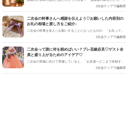
まり準備しなくても大丈夫」と思っていませんか？ 実は、少しアイデ
2次会ティアラ編集部
アを取り入れるだけで、二次会はもっとおしゃれで思い出に残る時間
になります♪ 結婚式とは違った雰囲気でゲストとゆっくり楽しめるの
二次会の幹事さんへ感謝を伝えよう♡お願いした内容別の
も二次会ならではの魅力＊ 今回は、二次会をもっと可愛く、おふたり
お礼の相場と渡し方をご紹介♪
らしく楽しむためのアイデアをご紹介します♡
二次会の幹事を友人へお願いすることになったものの、「お礼って必
要？」「どれくらい渡すのが一般的なんだろう？」と悩む花嫁さんも
2次会ティアラ編集部
多いのではないでしょうか♡ 感謝の気持ちをしっかり形にして伝えた
いですよね♪ 今回は、お願いした内容別のお礼の目安や、渡すタイミ
二次会って誰に何を頼めばいい？プレ花嫁必見♡ゲスト全
ング、喜ばれるプレゼントまでご紹介します♡
員と盛り上がるためのアイデア♡
二次会の実施に向けて準備していると、「お友達へどこまで依頼する
のか」と悩まれている花嫁さんを多く見かけます◎ 「二次会の幹事を
2次会ティアラ編集部
してほしい」「結婚式受付の依頼済み」「でも結婚式の余興の依頼も
している…！」など考えていると、誰に何を依頼すればいいのだろ
う・・・！ と結婚式準備にあわせてまたまた悩みが増えてしまうもの
です＊