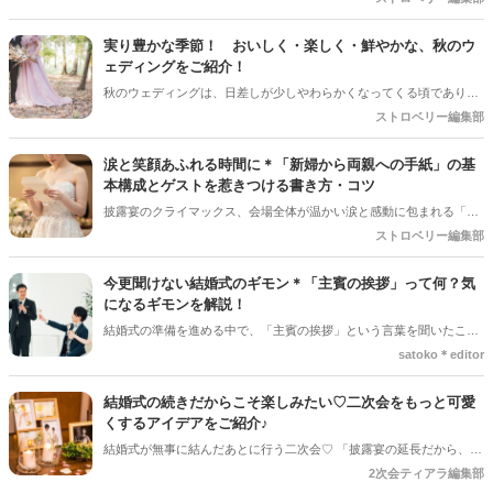
並ぶスイーツから好きなものを自分で選べる「デザートビュッフェ」
は、ゲストのテンションが一番上がる大人気の演出ですよね。今回は
実り豊かな季節！ おいしく・楽しく・鮮やかな、秋のウ
デザートビュッフェで絶対に押さえておきたいポイントと、実際に大
ェディングをご紹介！
好評だった事例をご紹介します！
秋のウェディングは、日差しが少しやわらかくなってくる頃であり、
色々なことへの行動的がみなぎってくる季節。同時に、おいしいもの
ストロベリー編集部
がどんどん増えてくる季節でもあります。 沢山のアイディアをチェッ
クして準備を進めましょう♪
涙と笑顔あふれる時間に＊「新婦から両親への手紙」の基
本構成とゲストを惹きつける書き方・コツ
披露宴のクライマックス、会場全体が温かい涙と感動に包まれる「新
婦からご両親への手紙」。結婚式準備の終盤、「何から書き始めれば
ストロベリー編集部
いいんだろう…」「上手く読めるかな」と、ペンが止まってしまうプ
レ花嫁さんは本当にたくさんいます。 育ててくれた家族への感謝を伝
今更聞けない結婚式のギモン＊「主賓の挨拶」って何？気
える大切な場面だからこそ、心からの想いをまっすぐ届けたいですよ
になるギモンを解説！
ね。今回は、読みやすい手紙の基本構成から、ゲストがおいてけぼり
結婚式の準備を進める中で、「主賓の挨拶」という言葉を聞いたこと
にならないための素敵な工夫まで、詳しくご紹介します◎
がある人は多いのではないでしょうか＊ですが、具体的に何をするの
satoko＊editor
か、誰にお願いすればいいのか、意外と知らない人も少なくありませ
ん。特に初めて結婚式を挙げる新郎新婦さんにとっては、「どんな基
結婚式の続きだからこそ楽しみたい♡二次会をもっと可愛
準で選べばいいの？」「頼まれた側はどんなことを話すの？」とギモ
くするアイデアをご紹介♪
ンが尽きない部分でもあるかと思います＊そこで今回の記事では、
結婚式が無事に結んだあとに行う二次会♡ 「披露宴の延長だから、あ
「主賓の挨拶」についての基本的な知識やお願いする相手の選び方、
まり準備しなくても大丈夫」と思っていませんか？ 実は、少しアイデ
2次会ティアラ編集部
依頼のマナーなどを詳しく解説していきます♪*。
アを取り入れるだけで、二次会はもっとおしゃれで思い出に残る時間