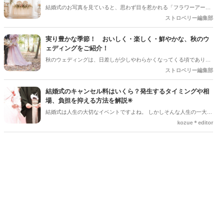
好評だった事例をご紹介します！
結婚式のお写真を見ていると、思わず目を惹かれる「フラワーアー
チ」♡ お花をたっぷり使ったアーチはもちろん、チュールやフレーム
ストロベリー編集部
を組み合わせたデザインなど、最近はフォトスポットとしても楽しめ
るコーディネートが人気を集めています♪ 挙式会場や高砂、ウエルカ
実り豊かな季節！ おいしく・楽しく・鮮やかな、秋のウ
ムスペース、フォトブースなど、さまざまな場所で取り入れられるの
ェディングをご紹介！
も魅力のひとつ＊ 今回は、フラワーアーチの魅力や、おしゃれなアレ
秋のウェディングは、日差しが少しやわらかくなってくる頃であり、
ンジアイデアをご紹介します♡
色々なことへの行動的がみなぎってくる季節。同時に、おいしいもの
ストロベリー編集部
がどんどん増えてくる季節でもあります。 沢山のアイディアをチェッ
クして準備を進めましょう♪
結婚式のキャンセル料はいくら？発生するタイミングや相
場、負担を抑える方法を解説✳︎
結婚式は人生の大切なイベントですよね。 しかしそんな人生の一大イ
ベントでも、やむを得ない事情で延期や中止、キャンセルを検討しな
kozue＊editor
ければならないケースもあります。そんなときに気になるのが「キャ
ンセル料」です。 「いつからキャンセル料がかかるの？」「全額支払
わないといけないの？」と不安に思う方も多いでしょう。 この記事で
は、結婚式のキャンセル料が発生するタイミングや相場、負担を抑え
る方法についてわかりやすく解説します。