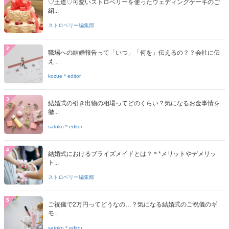
♡王道♡可愛いストロベリーを使ったウェディングケーキのご
紹...
ストロベリー編集部
2
職場への結婚報告って「いつ」「何を」伝えるの？？会社に伝
え...
kozue＊editor
3
結婚式の引き出物の相場ってどのくらい？気になるお金事情を
徹...
satoko＊editor
4
結婚式におけるブライズメイドとは？＊*メリットやデメリッ
ト...
ストロベリー編集部
5
ご祝儀で2万円ってどうなの…？気になる結婚式のご祝儀のギ
モ...
satoko＊editor