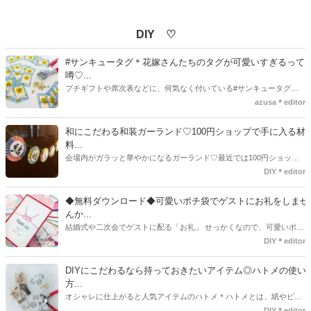
DIY ♡
#サンキュータグ＊花嫁さんたちのタグが可愛いすぎるって
噂♡...
プチギフトや席次表などに、何気なく付いている#サンキュータグ実
はほとんどの花嫁さんが手作りしてるってご存知でしたか！？あるの
azusa＊editor
とないのでは、お洒落度が全然違う◇＼インスタ映え／が流行するい
ま、付いてた方が断然可愛い♡そんなプレ花嫁さんたちの#サンキュー
和にこだわる和装ガーランド♡100円ショップで手に入る材
タグアイデア、探してみました♪
料...
会場内がガラッと華やかになるガーランド♡最近では100円ショップ
で既に完成された物が販売されていたり、ネット上でダウンロードし
DIY＊editor
て印刷した紙にリボンや麻ひもなどに通すだけで仕上がる物もありま
す。ダウンロードしたデザインを印刷する紙をこだわるプレ花嫁さん
◆無料ダウンロード◆可愛いポチ袋でゲストにお礼をしませ
も・・・♡紙質や柄などでガラッと印象が変わりますよね♪
んか...
結婚式や二次会でゲストに配る「お礼」 せっかくなので、可愛いポチ
袋で用意しませんか？今回の記事では無料でダウンロードできるデザ
DIY＊editor
インを用意してみました。ご自宅にプリンターがある方は是非ご利用
ください。いつもStrawberryを読んで頂いているプレ花嫁さんのお手
DIYにこだわるなら持っておきたいアイテム◎ハトメの使い
伝いが少しでも出来れば嬉しいです♡
方...
オシャレに仕上がると人気アイテムのハトメ＊ハトメとは、紙やビニ
ールなどに開けた穴につける金具のことでサイズが幅広く揃っていま
DIY＊editor