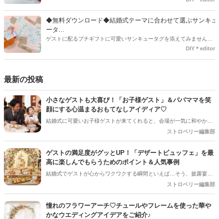
す◎また素材は、ゴールドやニッケル、アルミ、ステンレスなどがあ
り、付けるものの素材や色にあわせて選ぶことができるんです♪*
◆無料ダウンロード◆結婚式テーマに合わせて選ぶサンキュ
ータ...
ゲストに配るプチギフトに可愛いサンキュータグを添えてみません
か？今回の記事では無料でダウンロードできる春婚にもピッタリなサ
DIY＊editor
ンキュータグのデザインをご用意してみました。ご自宅にプリンター
がある方は是非ご利用ください。いつもStrawberryを読んで頂いてい
るプレ花嫁さんのお手伝いが少しでも出来れば嬉しいです♡
最新の投稿
小さなゲストも大喜び！「お子様ゲスト」＆パパママを笑
顔にする心温まるおもてなしアイディア♡
結婚式に可愛いお子様ゲストが来てくれると、会場が一気に和やかな
雰囲気になりますよね！でも、ご招待するプレ花嫁さんとしては「途
ストロベリー編集部
中で飽きて泣いちゃわないかな…」「パパやママに負担をかけすぎて
いないかな？」と、ちょっぴり心配になることも多いはず。 小さなゲ
ゲストの満足度がグッとUP！「デザートビュッフェ」を最
ストと、子育て真っ最中のパパママ（ご友人）に「本当に参列してよ
高に楽しんでもらうためのポイント＆人気事例
かった！」と思ってもらうためには、ちょっとした心遣いや事前準備
結婚式でゲストが心からワクワクする瞬間といえば…そう、披露宴後
が大切です。今回は、お子様ゲストとご家族に安心して楽しんでもら
半の「デザートタイム」です！中でも、ガーデンやロビーにずらりと
ストロベリー編集部
うための、素敵なおもてなしアイディアをご紹介します！
並ぶスイーツから好きなものを自分で選べる「デザートビュッフェ」
は、ゲストのテンションが一番上がる大人気の演出ですよね。今回は
憧れのフラワーアーチ♡チュールやフレームを使った華や
デザートビュッフェで絶対に押さえておきたいポイントと、実際に大
かなウエディングアイデアをご紹介♪