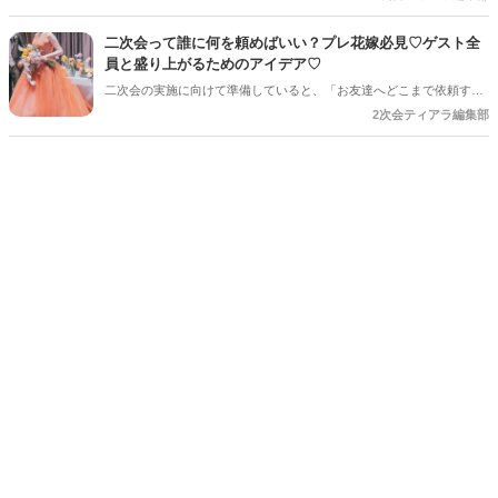
アを取り入れるだけで、二次会はもっとおしゃれで思い出に残る時間
になります♪ 結婚式とは違った雰囲気でゲストとゆっくり楽しめるの
二次会って誰に何を頼めばいい？プレ花嫁必見♡ゲスト全
も二次会ならではの魅力＊ 今回は、二次会をもっと可愛く、おふたり
員と盛り上がるためのアイデア♡
らしく楽しむためのアイデアをご紹介します♡
二次会の実施に向けて準備していると、「お友達へどこまで依頼する
のか」と悩まれている花嫁さんを多く見かけます◎ 「二次会の幹事を
2次会ティアラ編集部
してほしい」「結婚式受付の依頼済み」「でも結婚式の余興の依頼も
している…！」など考えていると、誰に何を依頼すればいいのだろ
う・・・！ と結婚式準備にあわせてまたまた悩みが増えてしまうもの
です＊