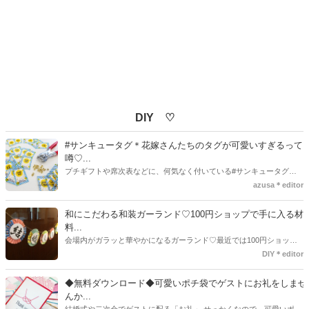
DIY ♡
#サンキュータグ＊花嫁さんたちのタグが可愛いすぎるって
噂♡...
プチギフトや席次表などに、何気なく付いている#サンキュータグ実
はほとんどの花嫁さんが手作りしてるってご存知でしたか！？あるの
azusa＊editor
とないのでは、お洒落度が全然違う◇＼インスタ映え／が流行するい
ま、付いてた方が断然可愛い♡そんなプレ花嫁さんたちの#サンキュー
和にこだわる和装ガーランド♡100円ショップで手に入る材
タグアイデア、探してみました♪
料...
会場内がガラッと華やかになるガーランド♡最近では100円ショップ
で既に完成された物が販売されていたり、ネット上でダウンロードし
DIY＊editor
て印刷した紙にリボンや麻ひもなどに通すだけで仕上がる物もありま
す。ダウンロードしたデザインを印刷する紙をこだわるプレ花嫁さん
◆無料ダウンロード◆可愛いポチ袋でゲストにお礼をしませ
も・・・♡紙質や柄などでガラッと印象が変わりますよね♪
んか...