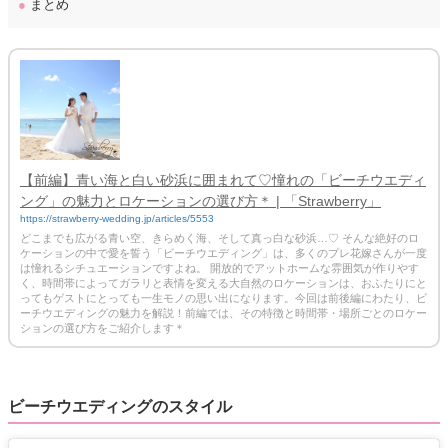
●
まとめ
【前編】青い海と白い砂浜に囲まれて♡憧れの「ビーチウエディ
ング」の魅力とロケーションの選び方＊ | 「Strawberry」
https://strawberry-wedding.jp/articles/5553
どこまでも広がる青い空、きらめく海、そして真っ白な砂浜…♡ そんな絶好のロ
ケーションの中で愛を誓う「ビーチウエディング」は、多くのプレ花嫁さんが一度
は憧れるシチュエーションですよね。 開放的でアットホームな雰囲気が作りやす
く、時間帯によってガラリと表情を変える大自然のロケーションは、おふたりにと
ってもゲストにとっても一生モノの思い出になります。今回は前後編にわたり、ビ
ーチウエディングの魅力を解説！前編では、その特徴と時間帯・場所ごとのロケー
ションの選び方をご紹介します＊
ビーチウエディングのスタイル