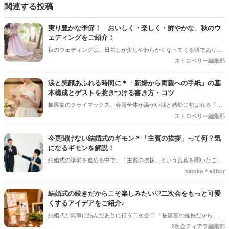
関連する投稿
実り豊かな季節！ おいしく・楽しく・鮮やかな、秋のウ
ェディングをご紹介！
秋のウェディングは、日差しが少しやわらかくなってくる頃であり、
色々なことへの行動的がみなぎってくる季節。同時に、おいしいもの
ストロベリー編集部
がどんどん増えてくる季節でもあります。 沢山のアイディアをチェッ
クして準備を進めましょう♪
涙と笑顔あふれる時間に＊「新婦から両親への手紙」の基
本構成とゲストを惹きつける書き方・コツ
披露宴のクライマックス、会場全体が温かい涙と感動に包まれる「新
婦からご両親への手紙」。結婚式準備の終盤、「何から書き始めれば
ストロベリー編集部
いいんだろう…」「上手く読めるかな」と、ペンが止まってしまうプ
レ花嫁さんは本当にたくさんいます。 育ててくれた家族への感謝を伝
今更聞けない結婚式のギモン＊「主賓の挨拶」って何？気
える大切な場面だからこそ、心からの想いをまっすぐ届けたいですよ
になるギモンを解説！
ね。今回は、読みやすい手紙の基本構成から、ゲストがおいてけぼり
結婚式の準備を進める中で、「主賓の挨拶」という言葉を聞いたこと
にならないための素敵な工夫まで、詳しくご紹介します◎
がある人は多いのではないでしょうか＊ですが、具体的に何をするの
satoko＊editor
か、誰にお願いすればいいのか、意外と知らない人も少なくありませ
ん。特に初めて結婚式を挙げる新郎新婦さんにとっては、「どんな基
結婚式の続きだからこそ楽しみたい♡二次会をもっと可愛
準で選べばいいの？」「頼まれた側はどんなことを話すの？」とギモ
くするアイデアをご紹介♪
ンが尽きない部分でもあるかと思います＊そこで今回の記事では、
結婚式が無事に結んだあとに行う二次会♡ 「披露宴の延長だから、あ
「主賓の挨拶」についての基本的な知識やお願いする相手の選び方、
まり準備しなくても大丈夫」と思っていませんか？ 実は、少しアイデ
2次会ティアラ編集部
依頼のマナーなどを詳しく解説していきます♪*。