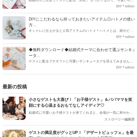
結婚式や二次会でゲストに配る「お礼」 せっかくなので、可愛いポチ
袋で用意しませんか？今回の記事では無料でダウンロードできるデザ
DIY＊editor
インを用意してみました。ご自宅にプリンターがある方は是非ご利用
ください。いつもStrawberryを読んで頂いているプレ花嫁さんのお手
DIYにこだわるなら持っておきたいアイテム◎ハトメの使い
伝いが少しでも出来れば嬉しいです♡
方...
オシャレに仕上がると人気アイテムのハトメ＊ハトメとは、紙やビニ
ールなどに開けた穴につける金具のことでサイズが幅広く揃っていま
DIY＊editor
す◎また素材は、ゴールドやニッケル、アルミ、ステンレスなどがあ
り、付けるものの素材や色にあわせて選ぶことができるんです♪*
◆無料ダウンロード◆結婚式テーマに合わせて選ぶサンキュ
ータ...
ゲストに配るプチギフトに可愛いサンキュータグを添えてみません
か？今回の記事では無料でダウンロードできる春婚にもピッタリなサ
DIY＊editor
ンキュータグのデザインをご用意してみました。ご自宅にプリンター
がある方は是非ご利用ください。いつもStrawberryを読んで頂いてい
るプレ花嫁さんのお手伝いが少しでも出来れば嬉しいです♡
最新の投稿
小さなゲストも大喜び！「お子様ゲスト」＆パパママを笑
顔にする心温まるおもてなしアイディア♡
結婚式に可愛いお子様ゲストが来てくれると、会場が一気に和やかな
雰囲気になりますよね！でも、ご招待するプレ花嫁さんとしては「途
ストロベリー編集部
中で飽きて泣いちゃわないかな…」「パパやママに負担をかけすぎて
いないかな？」と、ちょっぴり心配になることも多いはず。 小さなゲ
ゲストの満足度がグッとUP！「デザートビュッフェ」を最
ストと、子育て真っ最中のパパママ（ご友人）に「本当に参列してよ