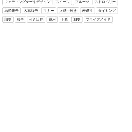
ウェディングケーキデザイン
スイーツ
フルーツ
ストロベリー
結婚報告
入籍報告
マナー
入籍手続き
寿退社
タイミング
職場
報告
引き出物
費用
予算
相場
ブライズメイド