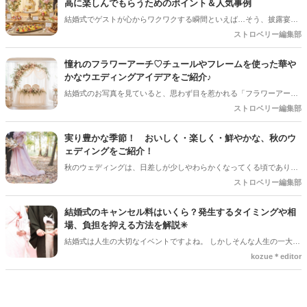
高に楽しんでもらうためのポイント＆人気事例
かった！」と思ってもらうためには、ちょっとした心遣いや事前準備
結婚式でゲストが心からワクワクする瞬間といえば…そう、披露宴後
が大切です。今回は、お子様ゲストとご家族に安心して楽しんでもら
半の「デザートタイム」です！中でも、ガーデンやロビーにずらりと
ストロベリー編集部
うための、素敵なおもてなしアイディアをご紹介します！
並ぶスイーツから好きなものを自分で選べる「デザートビュッフェ」
は、ゲストのテンションが一番上がる大人気の演出ですよね。今回は
憧れのフラワーアーチ♡チュールやフレームを使った華や
デザートビュッフェで絶対に押さえておきたいポイントと、実際に大
かなウエディングアイデアをご紹介♪
好評だった事例をご紹介します！
結婚式のお写真を見ていると、思わず目を惹かれる「フラワーアー
チ」♡ お花をたっぷり使ったアーチはもちろん、チュールやフレーム
ストロベリー編集部
を組み合わせたデザインなど、最近はフォトスポットとしても楽しめ
るコーディネートが人気を集めています♪ 挙式会場や高砂、ウエルカ
実り豊かな季節！ おいしく・楽しく・鮮やかな、秋のウ
ムスペース、フォトブースなど、さまざまな場所で取り入れられるの
ェディングをご紹介！
も魅力のひとつ＊ 今回は、フラワーアーチの魅力や、おしゃれなアレ
秋のウェディングは、日差しが少しやわらかくなってくる頃であり、
ンジアイデアをご紹介します♡
色々なことへの行動的がみなぎってくる季節。同時に、おいしいもの
ストロベリー編集部
がどんどん増えてくる季節でもあります。 沢山のアイディアをチェッ
クして準備を進めましょう♪
結婚式のキャンセル料はいくら？発生するタイミングや相
場、負担を抑える方法を解説✳︎
結婚式は人生の大切なイベントですよね。 しかしそんな人生の一大イ
ベントでも、やむを得ない事情で延期や中止、キャンセルを検討しな
kozue＊editor
ければならないケースもあります。そんなときに気になるのが「キャ
ンセル料」です。 「いつからキャンセル料がかかるの？」「全額支払
わないといけないの？」と不安に思う方も多いでしょう。 この記事で
は、結婚式のキャンセル料が発生するタイミングや相場、負担を抑え