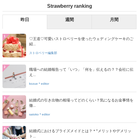
Strawberry ranking
昨日
週間
月間
1
♡王道♡可愛いストロベリーを使ったウェディングケーキのご
紹...
ストロベリー編集部
2
職場への結婚報告って「いつ」「何を」伝えるの？？会社に伝
え...
kozue＊editor
3
結婚式の引き出物の相場ってどのくらい？気になるお金事情を
徹...
satoko＊editor
4
結婚式におけるブライズメイドとは？＊*メリットやデメリッ
ト...