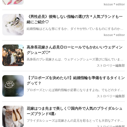
イな靴が見えると思わずうっとりしちゃいますよね＊ドレスショップ
kozue＊editor
か？？オススメブランドをご紹介します♡♡
でレンタルする花嫁も多いですが、せっかくの機会だと購入する人も
多いです♡しかしウエディングドレスに合うようなシューズはどのよ
《男性必見》後悔しない指輪の選び方＊人気ブランドも一
うな物を選べば良いのか、どのブランドが人気なのかあまり分かりま
緒にご紹介♡
せんよね＊そこで人気のウエディングシューズブランドをご紹介♡普
結婚指輪はどんな形にするか、ダイヤが付いているものにするのか、
段使いもできるシューズもご紹介していきます＊
どんなブランドが良いのか様々なことが気になりますよね。 お互いが
kozue＊editor
似合う物が大前提ですし、価格なども納得できる値段が良いです◎ 結
婚指輪は2人で見に行く人がほとんどですが、どんなブランドの物が
高身長花嫁さん必見◎ローヒールでもかわいいウェディン
良いのか男性がリードすることが多いので、事前に知識を入れておく
グシューズ♡*
と購入の際にスムーズです＊ この記事では指輪を選ぶ際の大切なポイ
高身長のプレ花嫁さんは、ウェディングシューズ選びに悩んでいませ
ントと人気のブランドをご紹介します♡ 彼女と見に行く前にしっかり
んか？カレとのバランスを考えると、高いヒールを履きたい気持ちを
ストロベリー編集部
とチェックしておきましょう！
押さえている…なんて思う花嫁さんもいるハズ!!今回は、ローヒール
でもおしゃれでかわいい、花嫁姿をステキに彩ってくれるウェディン
【プロポーズを決めたら!!】結婚指輪を準備をするタイミン
グシューズをご紹介します。
グって？
プロポーズといえば婚約指輪が必要になりますよね。でもどのタイミ
ングで用意すれば良いのか迷ってしまいませんか？基本的にはプロポ
ストロベリー編集部
ーズを予定している日に合わせて用意しますが、もしこだわったデザ
インにするなら手元に届くのに少し時間がかかってしまいます。。。
花嫁はつま先まで美しく♡国内外で人気のブライダルシュ
そこで今回は婚約指輪の準備するタイミングについてご紹介させてい
ーズブランド4選♪
ただきますので、プロポーズを控えている男性は必見です◎
ブライダルシューズは花嫁さんの足元を彩るとっても大切なアイテ
ム。ウェディングドレス同様いろんな種類があるので、どんなものに
ストロベリー編集部