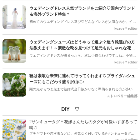
輝き続けるもの＊ずーっとつけ続けるものだからこそ飽きなくて、ス
ウェディングドレス人気ブランドをご紹介♡国内ブランド
テキな結婚指輪と巡り会いたいですよね♡
＆海外ブランド特集＊
初めてのウエディングドレス選び♡どんなドレスが人気なのか、イン
スタグラムで探すプレ花嫁の多いのではないでしょうか♡こんなドレ
kozue＊editor
スが良いな～と思わせてくれる人気ブランドを集めました！
ウェディングシューズはどうやって選ぶ？迷う靴選びの方
法教えます！～素敵な靴を見つけて足元もおしゃれな花嫁
に～
ウェディングドレスが決まったら、次は小物合わせですよね。小物合
わせには「ブライダルシューズ」も含まれています。ドレスでほとん
kozue＊editor
ど隠れてしまうので、デザインなんて気にしない！というプレ花嫁さ
んもいれば、いやいや靴もこだわりたい！と思うプレ花嫁さんもいま
靴は素敵な未来に連れて行ってくれます♡ブライダルシュ
すよね＊
ーズにもこだわり盛り沢山に♪
頭の先からつま先まで結婚式当日抜かりなく準備をされる方が多いで
すが、皆様足元はどんなご予定ですか？フランスの言い伝えの中に
ストロベリー編集部
《いい靴を履くとその靴が素敵な場所に導いてくれる》とすてきな言
葉があります◎
DIY ♡
#サンキュータグ＊花嫁さんたちのタグが可愛いすぎるって
噂♡...
プチギフトや席次表などに、何気なく付いている#サンキュータグ実
はほとんどの花嫁さんが手作りしてるってご存知でしたか！？あるの
azusa＊editor