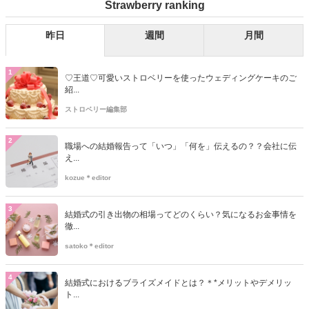
Strawberry ranking
るプレ花嫁さんのお手伝いが少しでも出来れば嬉しいです♡
昨日
週間
月間
1
♡王道♡可愛いストロベリーを使ったウェディングケーキのご
紹...
ストロベリー編集部
2
職場への結婚報告って「いつ」「何を」伝えるの？？会社に伝
え...
kozue＊editor
3
結婚式の引き出物の相場ってどのくらい？気になるお金事情を
徹...
satoko＊editor
4
結婚式におけるブライズメイドとは？＊*メリットやデメリッ
ト...