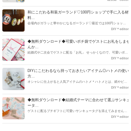
とないのでは、お洒落度が全然違う◇＼インスタ映え／が流行するい
ま、付いてた方が断然可愛い♡そんなプレ花嫁さんたちの#サンキュー
和にこだわる和装ガーランド♡100円ショップで手に入る材
タグアイデア、探してみました♪
料...
会場内がガラッと華やかになるガーランド♡最近では100円ショップ
で既に完成された物が販売されていたり、ネット上でダウンロードし
DIY＊editor
て印刷した紙にリボンや麻ひもなどに通すだけで仕上がる物もありま
す。ダウンロードしたデザインを印刷する紙をこだわるプレ花嫁さん
◆無料ダウンロード◆可愛いポチ袋でゲストにお礼をしませ
も・・・♡紙質や柄などでガラッと印象が変わりますよね♪
んか...
結婚式や二次会でゲストに配る「お礼」 せっかくなので、可愛いポチ
袋で用意しませんか？今回の記事では無料でダウンロードできるデザ
DIY＊editor
インを用意してみました。ご自宅にプリンターがある方は是非ご利用
ください。いつもStrawberryを読んで頂いているプレ花嫁さんのお手
DIYにこだわるなら持っておきたいアイテム◎ハトメの使い
伝いが少しでも出来れば嬉しいです♡
方...
オシャレに仕上がると人気アイテムのハトメ＊ハトメとは、紙やビニ
ールなどに開けた穴につける金具のことでサイズが幅広く揃っていま
DIY＊editor
す◎また素材は、ゴールドやニッケル、アルミ、ステンレスなどがあ
り、付けるものの素材や色にあわせて選ぶことができるんです♪*
◆無料ダウンロード◆結婚式テーマに合わせて選ぶサンキュ
ータ...
ゲストに配るプチギフトに可愛いサンキュータグを添えてみません
か？今回の記事では無料でダウンロードできる春婚にもピッタリなサ
DIY＊editor
ンキュータグのデザインをご用意してみました。ご自宅にプリンター
がある方は是非ご利用ください。いつもStrawberryを読んで頂いてい