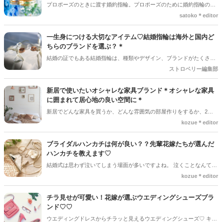
プロポーズのときに渡す婚約指輪。プロポーズのために婚約指輪の準
備をしたいと考えていてもどこのブランドのものが良いか悩んでいる
satoko＊editor
人も多いはず！婚約指輪で人気のブランドや費用相場をご紹介してい
きます＊*ぜひ参考にしてくださいね。
一生身につける大切なアイテム♡結婚指輪は海外と国内ど
ちらのブランドを選ぶ？＊
結婚の証でもある結婚指輪は、種類やデザイン、ブランドがたくさん
あって迷ってしまいますよね。長く身につけるものだからこそ、心か
ストロベリー編集部
らお気に入りと思える結婚指輪を選びたいものです＊どんな指輪にす
るのかポイントはさまざまかと思いますが、指輪のブランドも決め手
新居で使いたいオシャレな家具ブランド＊オシャレな家具
の一つです。
に囲まれて居心地の良い空間に＊
新居でどんな家具を買うか、どんな雰囲気の部屋作りをするか、2人
で考える時間はワクワクしますよね♡ SNSでもお洒落な部屋作りをし
kozue＊editor
ている家庭が多いです♫ しかし、実際に部屋作りをする際にみんなど
こで買っているんだろうと気になりませんか？？ お洒落な部屋作りを
ブライダルハンカチは何が良い？？先輩花嫁たちが選んだ
している人がよく利用している人気ブランドをご紹介します♫
ハンカチを教えます♡
結婚式は思わず泣いてしまう場面が多いですよね。 泣くことなんてな
いだろう、と思っていても当日になると両親への感謝の気持ちが高ま
kozue＊editor
って涙してしまう花嫁が多いです。そんな花嫁の涙を拭ってくれる大
切なアイテムが「ブライダルハンカチ」です！花嫁のメイク汚れを防
チラ見せが可愛い！花嫁が選ぶウエディングシューズブラ
いでくれる・涙を拭う姿も美しくしてくれるブライダルハンカチは花
ンド♡♡
嫁の必須アイテム◎しかしどんなハンカチを買えば良いのか悩んでし
ウエディングドレスからチラッと見えるウエディングシューズ♡ キレ
まう人は多いはず！先輩花嫁たちはどこで購入をしたのでしょう