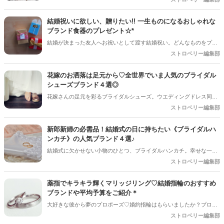
するか迷ってしまいますよね。今回は花嫁さんにおすすめの人気ブラ
イダルシューズブランドをご紹介します♪
結婚祝いに欲しい、贈りたい!! 一生ものになるおしゃれな
ブランド食器のプレゼント☆*
結婚が決まった友人へお祝いとして渡す結婚祝い。どんなものをプレ
ゼントしようか迷っちゃいますよね!!今回は結婚祝いに贈りたい、ま
ストロベリー編集部
た欲しくなっちゃうおすすめブランドをご紹介します**
花嫁のお洒落は足元から♡全世界でいま人気のブライダル
シューズブランド４選◎
花嫁さんの足元を彩るブライダルシューズ。ウエディングドレス同様
いろんな種類があって、どんなものにするか迷ってしまいますよね。
ストロベリー編集部
最近は、足元への注目度はかなり高め。そんな重要なブライダルシュ
ーズは可愛くてこだわったものを選びたいですよね♡今回はそんな花
新郎新婦の必需品！結婚式の日に持ちたい《ブライダルハ
嫁さんにおすすめの人気ブライダルシューズブランドをご紹介します
ンカチ》の人気ブランド４選♪
♪
結婚式に欠かせない小物のひとつ、ブライダルハンカチ。幸せな一日
で幾度となく流れる幸せの涙を拭くための、特別なアイテムなんです
ストロベリー編集部
♡今から準備をはじめる新郎・新婦さん！参考にして下さい。
薬指でキラキラ輝くマリッジリング♡結婚指輪のおすすめ
ブランドや平均予算をご紹介＊
大好きな彼から夢のプロポーズ♡婚約指輪はもらいましたか？プロポ
ーズを受け入れ結婚が決まったら、次はふたりで結婚指輪を選びます
ストロベリー編集部
よね♪結婚指輪はお互いの左手薬指につけ、宝石のようにいつまでも