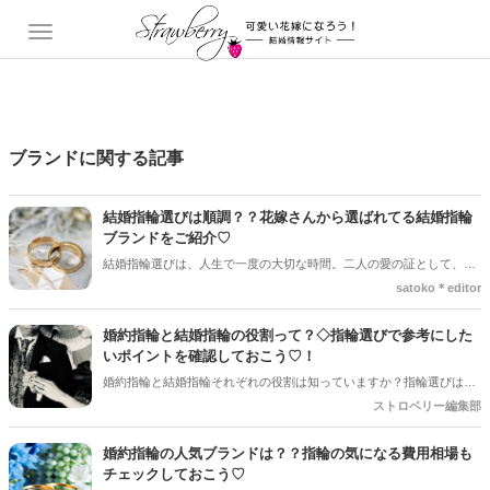
ブランドに関する記事
結婚指輪選びは順調？？花嫁さんから選ばれてる結婚指輪
ブランドをご紹介♡
結婚指輪選びは、人生で一度の大切な時間。二人の愛の証として、こ
れからずっと身につけるものだからこそ、デザインやつけ心地、ブラ
satoko＊editor
ンドのこだわりなど、しっかりと選びたいですよね＊*ですが、「たく
さんブランドがあって迷ってしまう…」「どんなデザインが人気な
婚約指輪と結婚指輪の役割って？◇指輪選びで参考にした
の？」と悩んでしまうカップルも多いはず！！そこで今回の記事で
いポイントを確認しておこう♡！
は、多くの花嫁さんから選ばれている人気の結婚指輪ブランドをピッ
婚約指輪と結婚指輪それぞれの役割は知っていますか？指輪選びはと
クアップ♡それぞれのブランドの特徴や魅力をご紹介していきますの
っても悩んでしまいますが、国内ブランドのおすすめポイントもご紹
ストロベリー編集部
で、指輪選びの参考にしてくださいね♪
介します＊
婚約指輪の人気ブランドは？？指輪の気になる費用相場も
チェックしておこう♡