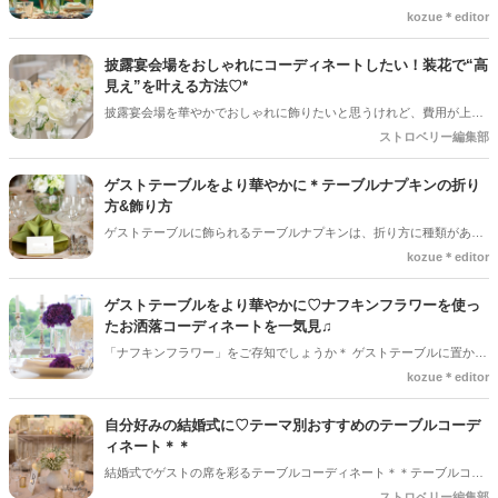
ー」の装花が流行っているのをご存知ですか？？令和に入ってから注
kozue＊editor
目を集め、その華やかさと明るさに取り入れる花嫁が増えているんで
す♡♡この記事では、ビタミンカラーを使ったテーブルコーディネー
披露宴会場をおしゃれにコーディネートしたい！装花で“高
トや高砂をご紹介します＊
見え”を叶える方法♡*
披露宴会場を華やかでおしゃれに飾りたいと思うけれど、費用が上が
るのがこわいと思う花嫁さんが多いと思います。装花はとことんこだ
ストロベリー編集部
わると費用が高くなりがちです。。。けれども、合わせる小物やアレ
ンジ次第でおしゃれに見せることができます◎
ゲストテーブルをより華やかに＊テーブルナプキンの折り
方&飾り方
ゲストテーブルに飾られるテーブルナプキンは、折り方に種類がある
のはご存知でしょうか＊トーションとも呼ばれますが、プランナーか
kozue＊editor
らも「折り方はどうしますか？」と聞かれる大切なコーディネート演
出の一つです。ゲストテーブルがより華やかになるテーブルナプキン
ゲストテーブルをより華やかに♡ナフキンフラワーを使っ
の折り方&飾り方のアイデアをご紹介します♪
たお洒落コーディネートを一気見♫
「ナフキンフラワー」をご存知でしょうか＊ ゲストテーブルに置かれ
るお花のことで「トーションフラワー」とも呼ばれています。 「幸せ
kozue＊editor
のおすそわけ」という意味が込められている素敵な装花演出です♡♡
見た目も華やかになり、ゲストにも喜ばれる装飾です！ この記事で
自分好みの結婚式に♡テーマ別おすすめのテーブルコーデ
は、素敵なナフキンフラワーのテーブルコーディネートをご紹介しま
ィネート＊＊
す♫
結婚式でゲストの席を彩るテーブルコーディネート＊＊テーブルコー
ディネートは装花やテーブルクロスによって自由に雰囲気を変えられ
ストロベリー編集部