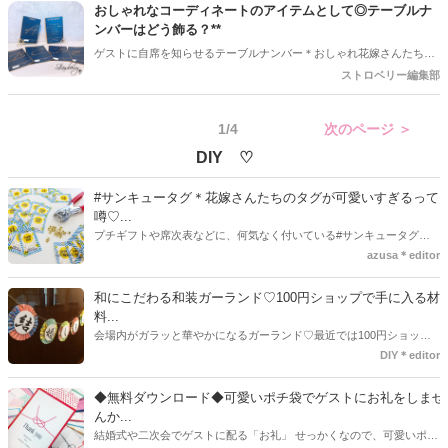
ートを楽しむことができます。この記事では、SNSで見つけた素敵な
おしゃれなコーディネートのアイテムとして◎テーブルナ
紫陽花コーディネートをご紹介します♪
ンバーはどう飾る？**
ゲストに自席を知らせるテーブルナンバー＊おしゃれ花嫁さんたち
は、ゲストテーブルのーディネートの1つとしてこだわっているよう
ストロベリー編集部
です。どんなデザインにするかはもちろんのこと、飾り方にもこだわ
るとよりおしゃれなコーディネートが完成しますよ♪♪
1/4
次のページ ＞
DIY ♡
#サンキュータグ＊花嫁さんたちのタグが可愛いすぎるって
噂♡...
プチギフトや席次表などに、何気なく付いている#サンキュータグ実
はほとんどの花嫁さんが手作りしてるってご存知でしたか！？あるの
azusa＊editor
とないのでは、お洒落度が全然違う◇＼インスタ映え／が流行するい
ま、付いてた方が断然可愛い♡そんなプレ花嫁さんたちの#サンキュー
和にこだわる和装ガーランド♡100円ショップで手に入る材
タグアイデア、探してみました♪
料...
会場内がガラッと華やかになるガーランド♡最近では100円ショップ
で既に完成された物が販売されていたり、ネット上でダウンロードし
DIY＊editor
て印刷した紙にリボンや麻ひもなどに通すだけで仕上がる物もありま
す。ダウンロードしたデザインを印刷する紙をこだわるプレ花嫁さん
◆無料ダウンロード◆可愛いポチ袋でゲストにお礼をしませ
も・・・♡紙質や柄などでガラッと印象が変わりますよね♪
んか...
結婚式や二次会でゲストに配る「お礼」 せっかくなので、可愛いポチ