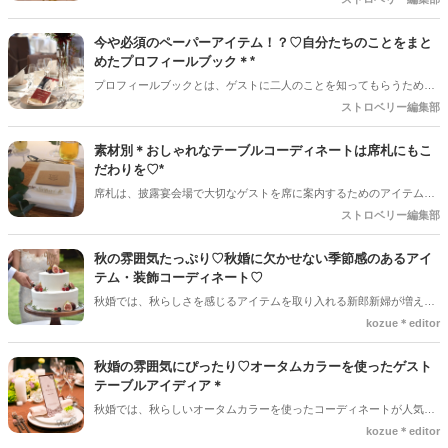
るので、特にテーブルクロスは会場全体の雰囲気を作るカギになるの
で悩んでしまう花嫁さんも多いはず！
今や必須のペーパーアイテム！？♡自分たちのことをまと
めたプロフィールブック＊*
プロフィールブックとは、ゲストに二人のことを知ってもらうための
ペーパーアイテムです＊絶対に必要というアイテムではありません
ストロベリー編集部
が、用意してあると結婚式をより楽しめます♡当日の急なトラブルで
ゲストを待たせてしまう…そんな時にウェルカムスペースにプロフィ
素材別＊おしゃれなテーブルコーディネートは席札にもこ
ールブックがあると待ち時間を盛り上げることができます。
だわりを♡*
席札は、披露宴会場で大切なゲストを席に案内するためのアイテムの
ことです。席札には、ゲストの名前を書いて、各テーブルに目印とし
ストロベリー編集部
て置いておくのが一般的です＊
秋の雰囲気たっぷり♡秋婚に欠かせない季節感のあるアイ
テム・装飾コーディネート♡
秋婚では、秋らしさを感じるアイテムを取り入れる新郎新婦が増えて
きます。 高砂はもちろん、ゲストテーブルやウエディングケーキ、花
kozue＊editor
嫁のネイルなど至るところに秋アイテムを散りばめることで会場の雰
囲気を秋いっぱいにすることができます＊この記事では、秋アイテム
秋婚の雰囲気にぴったり♡オータムカラーを使ったゲスト
を使った秋らしさ満点の装飾コーディネートをご紹介します♡
テーブルアイディア＊
秋婚では、秋らしいオータムカラーを使ったコーディネートが人気で
す。 この記事では、オータムカラーを使ったテーブルコーディネート
kozue＊editor
のアイディアをご紹介します♫