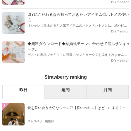
袋で用意しませんか？今回の記事では無料でダウンロードできるデザ
DIY＊editor
インを用意してみました。ご自宅にプリンターがある方は是非ご利用
ください。いつもStrawberryを読んで頂いているプレ花嫁さんのお手
DIYにこだわるなら持っておきたいアイテム◎ハトメの使い
伝いが少しでも出来れば嬉しいです♡
方...
オシャレに仕上がると人気アイテムのハトメ＊ハトメとは、紙やビニ
ールなどに開けた穴につける金具のことでサイズが幅広く揃っていま
DIY＊editor
す◎また素材は、ゴールドやニッケル、アルミ、ステンレスなどがあ
り、付けるものの素材や色にあわせて選ぶことができるんです♪*
◆無料ダウンロード◆結婚式テーマに合わせて選ぶサンキュ
ータ...
ゲストに配るプチギフトに可愛いサンキュータグを添えてみません
か？今回の記事では無料でダウンロードできる春婚にもピッタリなサ
DIY＊editor
ンキュータグのデザインをご用意してみました。ご自宅にプリンター
がある方は是非ご利用ください。いつもStrawberryを読んで頂いてい
Strawberry ranking
るプレ花嫁さんのお手伝いが少しでも出来れば嬉しいです♡
昨日
週間
月間
1
愛を誓い合う大切なシーン♡【誓いのキス】はどこにする？＊
ストロベリー編集部