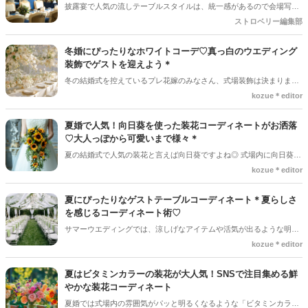
披露宴で人気の流しテーブルスタイルは、統一感があるので会場写真
５年最新の装花トレンドを、テーマ別にまとめてご紹介！ぜひ、装花
も素敵に残すことができます。装飾アイテムやテーブルクロス、テー
ストロベリー編集部
選びのヒントにしてくださいね。
ブルランナーなどで雰囲気は自由自在◎ゲスト同士が会話しやすいレ
イアウトで、席札やお花で自分たちらしく装飾することができます。
冬婚にぴったりなホワイトコーデ♡真っ白のウエディング
装飾でゲストを迎えよう＊
冬の結婚式を控えているプレ花嫁のみなさん、式場装飾は決まりまし
たか？？ 冬はブルーカラーやホワイトカラーが人気になってくる季節
kozue＊editor
です＊幻想的な空間は、ゲストに特別感を感じてもらうことができ、
印象にも残りやすくなります♡ホワイトコーデは洗練された品のある
夏婚で人気！向日葵を使った装花コーディネートがお洒落
空間になりやすいため、ウエディングにもぴったり♡♡SNSで集めた
♡大人っぽから可愛いまで様々＊
ステキなホワイトコーデをご紹介します◎
夏の結婚式で人気の装花と言えば向日葵ですよね◎ 式場内に向日葵が
あるだけで夏らしさを感じることができる可愛らしい装花です＊向日
kozue＊editor
葵を使った装飾コーディネートは、可愛らしい雰囲気のものが多いで
すが、カラーの組み合わせによって大人っぽい雰囲気のものや品のあ
夏にぴったりなゲストテーブルコーディネート＊夏らしさ
るコーディネートまで様々です◎この記事では、向日葵を使ったお洒
を感じるコーディネート術♡
落な装花コーディネートをご紹介します＊
サマーウエディングでは、涼しげなアイテムや活気が出るような明る
いカラーを使ったテーブルコーディネートが人気になってきます＊季
kozue＊editor
節を感じてもらえるようなテーブルコーディネートはゲストにも喜ん
でもらいやすく、印象にも残りやすくなるのでとっても大事な演出の
夏はビタミンカラーの装花が大人気！SNSで注目集める鮮
一つです。この記事では、夏にぴったりなテーブルコーディネートと
やかな装花コーディネート
コーディネートのポイントをご紹介します♪
夏婚では式場内の雰囲気がパッと明るくなるような「ビタミンカラ