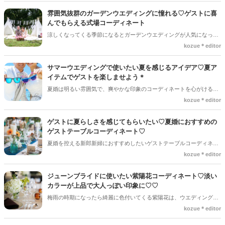
雰囲気抜群のガーデンウエディングに憧れる♡ゲストに喜
んでもらえる式場コーディネート
涼しくなってくる季節になるとガーデンウエディングが人気になって
きます。 日差しが柔らかい春や秋に人気のウエディングスタイルで、
kozue＊editor
ゲストとゆったりとした時間を過ごすことができます＊ ガーデンウエ
ディングの式場コーディネートは、会場内の装飾とは違い、ナチュラ
サマーウエディングで使いたい夏を感じるアイデア♡夏ア
ル寄りなコーディネートが多いです。 外ならではのアイテムを活かし
イテムでゲストを楽しませよう＊
たコーディネートもあり、式場内とは違った雰囲気を楽しむことがで
夏婚は明るい雰囲気で、爽やかな印象のコーディネートを心がける新
きます◎ そんなガーデンウエディングの素敵なコーディネートをご紹
郎新婦が多く、ゲストも夏らしい雰囲気にテンションが上がる人がほ
kozue＊editor
介します♫
とんど＊今回は、向日葵や貝殻など夏の人気アイテムをどう取り入れ
るのか、涼しさを感じられるようなアイテムなど夏婚にぴったりなア
ゲストに夏らしさを感じてもらいたい♡夏婚におすすめの
イデアをご紹介♪
ゲストテーブルコーディネート♡
夏婚を控える新郎新婦におすすめしたいゲストテーブルコーディネー
ト♡ 夏らしさを演出するためには、夏を感じるアイテムや装花を取り
kozue＊editor
入れることが多く、カラーリングも大切になってきます。この記事で
は、夏らしさを感じる素敵なゲストテーブルをご紹介♫
ジューンブライドに使いたい紫陽花コーディネート♡淡い
カラーが上品で大人っぽい印象に♡♡
梅雨の時期になったら綺麗に色付いてくる紫陽花は、ウエディングの
人気装花です◎淡いカラーで上品な印象になるので取り入れる新郎新
kozue＊editor
婦が多く、カラーバリエーションも豊富にあるので様々なコーディネ