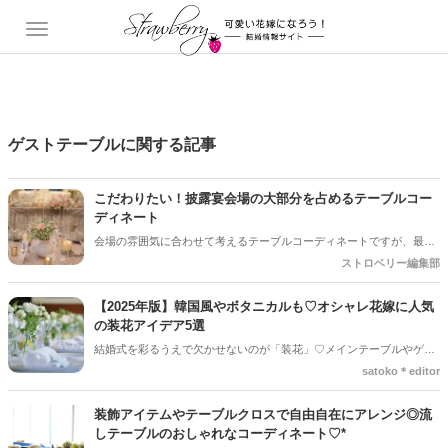
ゲストテーブルに関する記事
こだわりたい！披露宴会場の大部分を占めるテーブルコー
ディネート
会場の雰囲気に合わせて考えるテーブルコーディネートですが、最近
ではおふたりらしさを出すためこだわる新郎新婦さんが多いですね。
ストロベリー編集部
細かい小物を手作りするためにDIY用の小物や道具の販売があるな
ど、プレ花嫁さんにとっては嬉しいお店も！コーディネートをいくつ
【2025年版】韓国風やボタニカルも♡オシャレ花嫁に人気
かご紹介します☆
の装花アイデア5選
結婚式を彩るうえで欠かせないのが「装花」♡メインテーブルやゲス
トテーブル、ブーケに至るまで、どんな花を選ぶのか、色合いはどう
satoko＊editor
するのか、どう配置するのか次第で会場の雰囲気はガラッと変わりま
す＊意外と重要な要素でもあるので、「なんとなく可愛いから選ん
装飾アイテムやテーブルクロスで自由自在にアレンジ◎流
だ」ではなく、ふたりらしさやトレンド感を意識して選びたいですよ
しテーブルのおしゃれなコーディネート♡*
ね！そこで今回の記事では、プレ花嫁の間で注目を集めている２０２