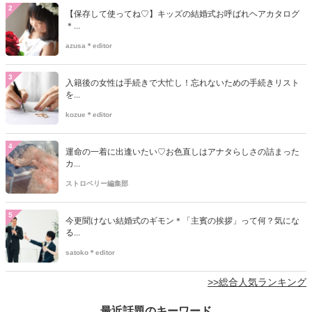
2
【保存して使ってね♡】キッズの結婚式お呼ばれヘアカタログ
＊...
azusa＊editor
3
入籍後の女性は手続きで大忙し！忘れないための手続きリスト
を...
kozue＊editor
4
運命の一着に出逢いたい♡お色直しはアナタらしさの詰まった
カ...
ストロベリー編集部
5
今更聞けない結婚式のギモン＊「主賓の挨拶」って何？気にな
る...
satoko＊editor
>>総合人気ランキング
最近話題のキーワード