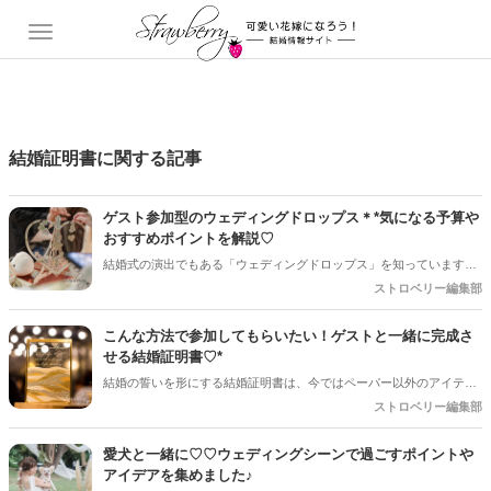
結婚証明書に関する記事
ゲスト参加型のウェディングドロップス＊*気になる予算や
おすすめポイントを解説♡
結婚式の演出でもある「ウェディングドロップス」を知っています
か？？ゲスト全員で一緒に作り上げるおしゃれで特別なアイテムです
ストロベリー編集部
よね♡♡結婚式の思い出としてカタチに残るのが魅力的♪*。今回の記
事ではウェディングドロップスとはどんなものなのか、気になる予算
こんな方法で参加してもらいたい！ゲストと一緒に完成さ
やおすすめのポイントについて詳しく解説していきます＊*
せる結婚証明書♡*
結婚の誓いを形にする結婚証明書は、今ではペーパー以外のアイテム
が増えています。またゲスト参加型のアイテムが多く、どのように参
ストロベリー編集部
加してもらうかはいろんなアイデアがあります＊
愛犬と一緒に♡♡ウェディングシーンで過ごすポイントや
アイデアを集めました♪