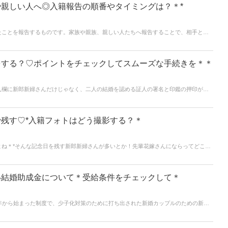
親しい人へ◎入籍報告の順番やタイミングは？＊*
たことを報告するものです。家族や親族、親しい人たちへ報告することで、相手との
祝福してもらえるように順番やタイミングを考える必要があります。
をする？♡ポイントをチェックしてスムーズな手続きを＊＊
入欄に新郎新婦さんだけじゃなく、二人の結婚を認める証人の署名と印鑑の押印が二
残す♡*入籍フォトはどう撮影する？＊
よね＊*そんな記念日を残す新郎新婦さんが多いとか！先輩花嫁さんにならってどこで
します。
い結婚助成金について＊受給条件をチェックして＊
年から始まった制度で、少子化対策のために打ち出された新婚カップルのための新制
ているカップルが少ないですが、受給条件さえ満たせば最大60万円ほど貰えます◎ 結
用にもお金がかかるため、60万円は嬉しい補助ですよね。 この記事では、結婚助成
点などをご紹介します。