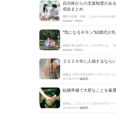
自治体からの支援制度があ
成金まとめ
婚約や結婚、妊娠…これからかかるお金
うか＊実は、結婚や妊娠、出産というラ
satoko＊editor
金銭的負担が少しでも軽減されるなんて
度やポイントをわかりやすく解説◎この
てくださいね。
*気になるギモン*結婚式が
結婚を考え始めたカップルの中には、「
最近は価値観の多様化が進み、ライフス
satoko＊editor
せてから新生活をスタートさせるカップ
か、それぞれのメリット・デメリットを紹
２０２６年に入籍するなら
結婚は人生の大切な節目♡そのスタート
安」や「天赦日」など、結婚や新しい始
ストロベリー編集部
カップルのために、特に縁起の良い日を
ださいね♡♡
結婚準備で大変なことを厳
結婚は、二人にとって人生の大きなイベ
す。
ストロベリー編集部