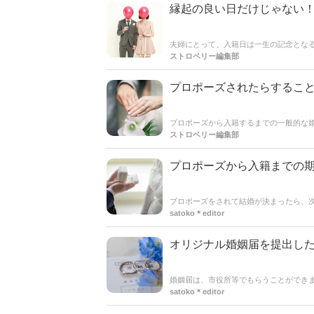
縁起の良い日だけじゃない！
夫婦にとって、入籍日は一生の記念とな
忘れないように二人が覚えやすい日を選
ストロベリー編集部
プロポーズされたらするこ
プロポーズから入籍するまでの一般的な
ですが、結婚式の日取りが決まってから
ストロベリー編集部
プロポーズから入籍までの
プロポーズをされて結婚が決まったら、
は入籍するためにしなければいけない事
satoko＊editor
ない事や期間など細かく解説していきます
オリジナル婚姻届を提出し
婚姻届は、市役所等でもらうことができ
＊Instagramを見てみると、いろん
satoko＊editor
に気を付けたいポイントをご紹介してい