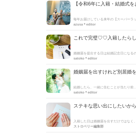
【令和6年に入籍・結婚式を
毎年お届けしている来年の【スーパーラッ
る、記念日やお祝い事にぴったりのお日
azusa＊editor
これで完璧♡♡入籍したらし
婚姻届を提出する日は結婚記念日になるの
念日には変わりないですが、女性の場合
satoko＊editor
したら必要な手続き方法を詳しく解説して
婚姻届を出すけれど別居婚
結婚したら、一緒に住むことが当たり前
いるようです。入籍はしたけれど、仕事
satoko＊editor
続方法などについて解説していきます＊*
ステキな思い出にしたいか
入籍した日は婚姻届を出すだけではなく
ストロベリー編集部