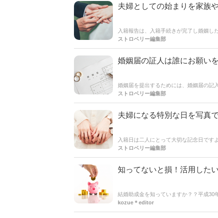
夫婦としての始まりを家族や
入籍報告は、入籍手続きが完了し婚姻し
関係性を深めることができます◎結婚を
ストロベリー編集部
婚姻届の証人は誰にお願い
婚姻届を提出するためには、婚姻届の記
人分必要になります。
ストロベリー編集部
夫婦になる特別な日を写真で
入籍日は二人にとって大切な記念日です
撮影するか、おすすめのポーズをご紹介
ストロベリー編集部
知ってないと損！活用した
結婚助成金を知っていますか？？平成30
度です。 まだまだ認知度が低く、活用し
kozue＊editor
婚すると結婚式の資金だけでなく、新居費
金についての受給要件や申請方法、注意