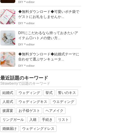
DIY＊editor
◆無料ダウンロード◆可愛いポチ袋で
ゲストにお礼をしませんか...
DIY＊editor
DIYにこだわるなら持っておきたいア
イテム◎ハトメの使い方...
DIY＊editor
◆無料ダウンロード◆結婚式テーマに
合わせて選ぶサンキュータ...
DIY＊editor
最近話題のキーワード
Strawberryで話題のキーワード
結婚式
ウェディング
挙式
誓いのキス
人前式
ウェディングキス
ウエディング
披露宴
お子様ゲスト
ヘアメイク
リングガール
入籍
手続き
リスト
婚姻届け
ウェディングドレス