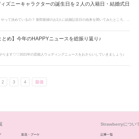
ディズニーキャラクターの誕生日を２人の入籍日・結婚式日
やって決めているの？ 新郎新婦のお2人に結婚記念日の由来を聞いてみたところ、意
なキャラクターの誕生日】今回は、人気の【ディズニーキャラクター】のお誕生日を
決める際の参考にしてみてください♡♡
まとめ】今年のHAPPYニュースを総振り返り♪
もやります♡♡2021年の芸能人ウェディングニュースをおさらいしていきましょう♪
2
3
4
最後
覧
Strawberryについ
グ
装花・ブーケ
記事一覧