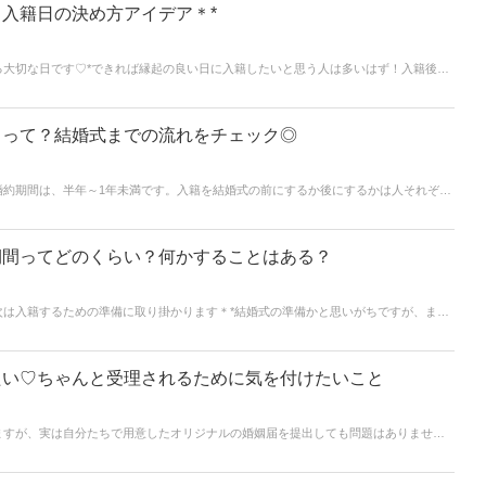
入籍日の決め方アイデア＊*
る大切な日です♡*できれば縁起の良い日に入籍したいと思う人は多いはず！入籍後も
ぶのもおすすめです。
とって？結婚式までの流れをチェック◎
婚約期間は、半年～1年未満です。入籍を結婚式の前にするか後にするかは人それぞれ
逆算して、結婚前に入籍日を決めるケースがよく見られます。
期間ってどのくらい？何かすることはある？
次は入籍するための準備に取り掛かります＊*結婚式の準備かと思いがちですが、まず
をこなしていく必要があります。ここではプロポーズから入籍までにしなければいけ
♪*
たい♡ちゃんと受理されるために気を付けたいこと
ますが、実は自分たちで用意したオリジナルの婚姻届を提出しても問題はありません
なオリジナルの婚姻届があるみたい♡♡今回の記事ではオリジナルの婚姻届を提出するとき
きます♡♡