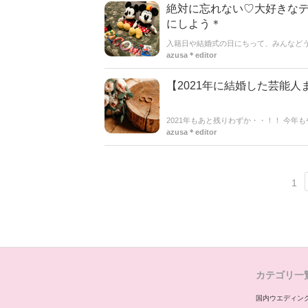
絶対に忘れない♡大好きな
にしよう＊
入籍日や結婚式の日にちって、みんなどう
外にもよく上がってきたのが・・【好き
azusa＊editor
まとめてご紹介◎入籍日・結婚式の日を
【2021年に結婚した芸能人
2021年もあと残りわずか・・！！ 今年
azusa＊editor
1
カテゴリ一
国内ウエディン