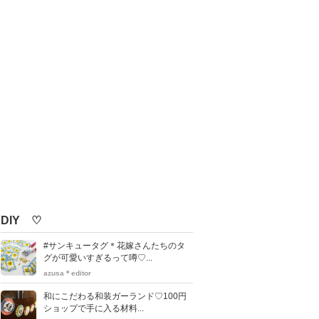
DIY ♡
#サンキュータグ＊花嫁さんたちのタ
グが可愛いすぎるって噂♡...
azusa＊editor
和にこだわる和装ガーランド♡100円
ショップで手に入る材料...