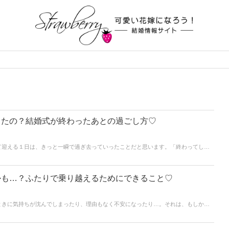
したの？結婚式が終わったあとの過ごし方♡
て迎える１日は、きっと一瞬で過ぎ去っていったことだと思います。「終わってしま
いれば、「やりきった！」という充実感で満たされている人も多いはず。たくさんの
レ花嫁さんが想像している以上に特別な意味を持っているんです♡今回の記事では、
婚式後を過ごしていたのか、結婚式後にしておくと良いことをご紹介していきます♪こ
方がきっとイメージしやすくなるはず！ぜひ参考にしてくださいね＊
かも…？ふたりで乗り越えるためにできること♡
ときに気持ちが沈んでしまったり、理由もなく不安になったり…。それは、もしかし
ちに悩まされるのは当たり前のこと！実は、たくさんの多くの花嫁さんが一度は経験
は、プレ花嫁さんに向けてマリッジブルーの原因や症状、そしてふたりで乗り越える