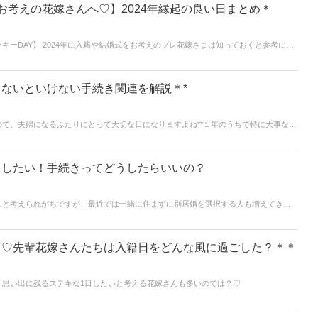
お考えの花嫁さんへ♡】2024年縁起の良い日まとめ＊
キーDAY】 2024年に入籍や結婚式をお考えのプレ花嫁さまは知っておくと参考にな
にちをご紹介◎
ないといけない手続き関連を解説＊*
で、夫婦になるふたりにとって大切な日になりますよね**１年のうちで特に大事な記
は苗字が変わる人が多いのでその後の手続きがとっても大変！！今回の記事では入籍
いきます**
をしたい！手続きってどうしたらいいの？
…と考えられがちですが、最近では一緒に住まずに別居婚を選択する人も増えてきて
の都合でしばらく別居…という人など向けに、今回の記事では別居婚をするときの手
ら♡先輩花嫁さんたちは入籍日をどんな風に過ごした？＊＊
、思い出に残るステキな1日したいと考える花嫁さんも多いのでは？♡