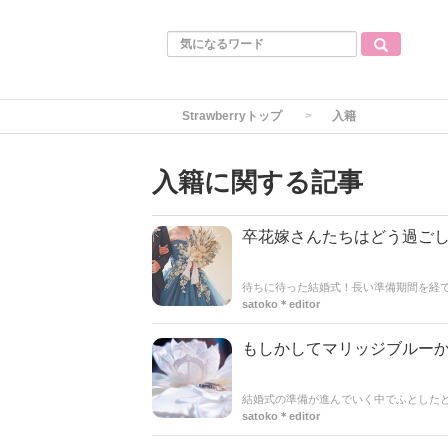
Strawberryトップ
入籍
入籍に関する記事
卒花嫁さんたちはどう過ご
待ちに待った結婚式！長い準備期間を経
ったなぁ…」という寂しさを感じる人も
satoko＊editor
想いが入り混じる結婚式後の時間は、プ
実際に卒花嫁さんたちがどんなふうに結
れを読めば、結婚式の翌日からの過ごし
もしかしてマリッジブルー
結婚式の準備が進んでいく中でふとした
たらマリッジブルーかも…。そんな気持
satoko＊editor
する自然な感情なんです＊今回の記事で
ためのヒントをお届けしていきます♡