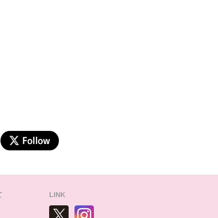
て
LINK