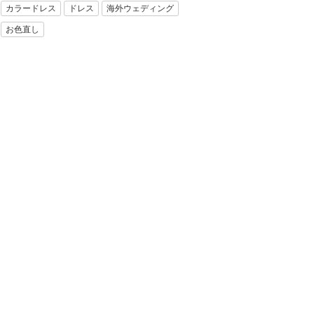
カラードレス
ドレス
海外ウェディング
お色直し