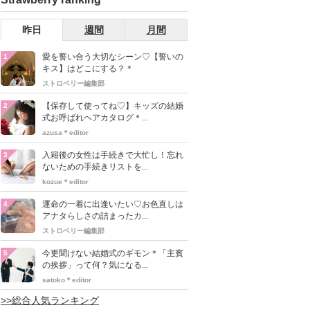
昨日
週間
月間
愛を誓い合う大切なシーン♡【誓いの
1
キス】はどこにする？＊
ストロベリー編集部
【保存して使ってね♡】キッズの結婚
2
式お呼ばれヘアカタログ＊...
azusa＊editor
入籍後の女性は手続きで大忙し！忘れ
3
ないための手続きリストを...
kozue＊editor
運命の一着に出逢いたい♡お色直しは
4
アナタらしさの詰まったカ...
ストロベリー編集部
今更聞けない結婚式のギモン＊「主賓
5
の挨拶」って何？気になる...
satoko＊editor
>>総合人気ランキング