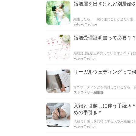
婚姻届を出すけれど別居婚
結婚したら、一緒に住むことが当たり前
いるようです。入籍はしたけれど、仕事
satoko＊editor
続方法などについて解説していきます＊*
婚姻受理証明書って必要？
婚姻受理証明証を知っていますか？？ 
てくれる公的な証明証で、2人が夫婦で
kozue＊editor
合に必要になるのか？？どうやって交付
リーガルウェディングって何
海外ウェディングを検討しているなら一
ーガルウェディングとは何か知っていま
ストロベリー編集部
トについてご紹介していきます！海外ウ
入籍と引越しに伴う手続き
めの手引き＊
入籍と引越しを同時にする人や入籍後に
面倒に思ってしまう、手続きがスムーズ
kozue＊editor
る手続きが一度で済む方法をご紹介しま