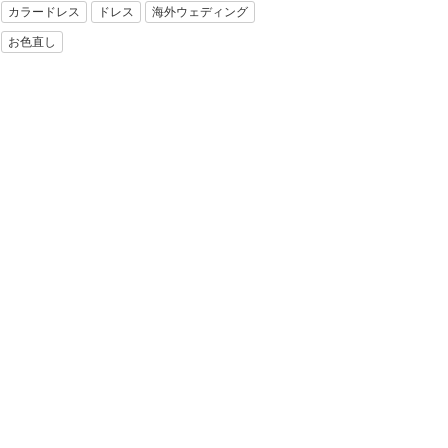
カラードレス
ドレス
海外ウェディング
お色直し