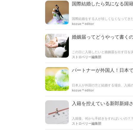
国際結婚したら気になる国
国際結婚をする人が珍しくなくなってき
場合、パートナーが日本に住む場合、生
kozue＊editor
要そうですが、実はそうでもありません
てもどうなるのかご紹介します＊
婚姻届ってどうやって書く
この日に入籍したいと婚姻届を出す日を
念日となりますが、間違いがあれば戻さ
ストロベリー編集部
いただきます。また書き方だけじゃなく
ね！
パートナーが外国人！日本
日本人が外国の方と結婚する場合、入籍
場合と違って必要な書類も多くなるため
kozue＊editor
ての必要書類や手続きをリストアップし
入籍を控えている新郎新婦
入籍後、何から手続きをすればいいの？
が、姓が変わるとしなければならない手
ストロベリー編集部
かるけど、どうやって進めるのがいいん
苗字が変わる際にしなければいけない手続