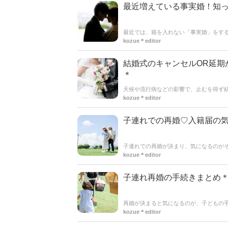
最近増えている事実婚！知
最近では、籍を入れない「事実婚」をす
的には夫婦と認められませんが、2人の
kozue＊editor
気になる子どものことについてご紹介し
結婚式のキャンセルOR延期
＊
天候や流行病などの影響で、止むを得ず
いことはたくさんあります。またどんな
kozue＊editor
ところはたくさんありますよね。延期や
きを進めていきましょう◎
子連れでの再婚♡入籍届の
子連れでの再婚が決まり、気になるのが
ならないし…と初めてのことで悩む人は
kozue＊editor
届」についてご紹介します＊
子連れ再婚の手続きまとめ
再婚が決まると気になるのが、子どもの
るかしないかでも手続きが変わってきま
kozue＊editor
◎また子どもの手続きだけではなく、再
合いながら、必要な手続きをリストアッ