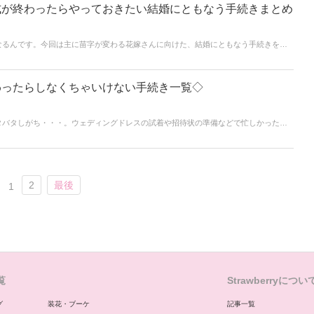
式が終わったらやっておきたい結婚にともなう手続きまとめ
なるんです。今回は主に苗字が変わる花嫁さんに向けた、結婚にともなう手続きをま
考に、必要なものを揃えたり順番を考えながら手続きを済ませてくださいね♪
わったらしなくちゃいけない手続き一覧◇
タバタしがち・・・。ウェディングドレスの試着や招待状の準備などで忙しかったり
慣れなかったり、ほんとうに大変なことだらけ！！でも、結婚式の準備などと並行し
だまだあるんです。それが“手続き”！！いまからご紹介する手続きを参考にしてくだ
2
最後
1
覧
Strawberryについ
グ
装花・ブーケ
記事一覧