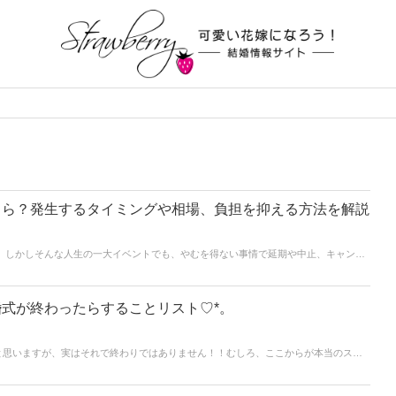
くら？発生するタイミングや相場、負担を抑える方法を解説
。 しかしそんな人生の一大イベントでも、やむを得ない事情で延期や中止、キャンセ
ります。そんなときに気になるのが「キャンセル料」です。 「いつからキャンセル料
ないの？」と不安に思う方も多いでしょう。 この記事では、結婚式のキャンセル料が
る方法についてわかりやすく解説します。
式が終わったらすることリスト♡*。
と思いますが、実はそれで終わりではありません！！むしろ、ここからが本当のスタ
には、結婚式後にもやるべきことがたくさんあります＊*そこで今回の記事では、結婚
ップしました♡ 忘れがちな項目もあるので、ぜひチェックしてみてくださいね！