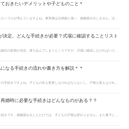
っておきたいデメリットや子どものこと＊
るカップルが増えていますよね。事実婚は法律婚と違い、婚姻届を出しません。法律
意思で夫婦となるのが事実婚です。そんな事実婚の魅力や知っておきたいデメリット、
ます＊
が決定。どんな手続きが必要？式場に確認することリスト
結婚式の延期が決定。落ち込んでしまうところですが、式場に確認しなければいけな
手続きをしなければいけないのか、必要な準備は何か、ゲストへの配慮など気になる
キャンセルはプランナーとよく話し合うことがとても大切です。確認をしながら手続
気になる手続きの流れや書き方を解説＊＊
その手続きですよね。子どもの氏も変更しなければならないし、戸籍も変えなければ
多いはず。この記事では子ども戸籍を再婚相手の戸籍に入れるときに必要な「入籍
＊再婚時に必要な手続きはどんなものがある？？
手続きです。婚姻届を出しただけでは、子どもの戸籍は変わりません。また養子にす
す。ややこしそうな手続きですが、分かりやすいように必要な手続きをまとめました
婚時に必要になってくる手続きもご紹介＊これから再婚される方はパートナーと話し
プしておいてくださいね。