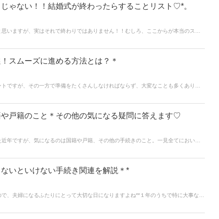
じゃない！！結婚式が終わったらすることリスト♡*。
と思いますが、実はそれで終わりではありません！！むしろ、ここからが本当のスタ
には、結婚式後にもやるべきことがたくさんあります＊*そこで今回の記事では、結婚
ップしました♡ 忘れがちな項目もあるので、ぜひチェックしてみてくださいね！
選！スムーズに進める方法とは？＊
ントですが、その一方で準備をたくさんしなければならず、大変なことも多くありま
籍や戸籍のこと＊その他の気になる疑問に答えます♡
た近年ですが、気になるのは国籍や戸籍、その他の手続きのこと。一見全てにおいて
ありません。 手続きが必要な場合とそうでない場合があるのでご紹介します。
ないといけない手続き関連を解説＊*
で、夫婦になるふたりにとって大切な日になりますよね**１年のうちで特に大事な記
は苗字が変わる人が多いのでその後の手続きがとっても大変！！今回の記事では入籍
いきます**