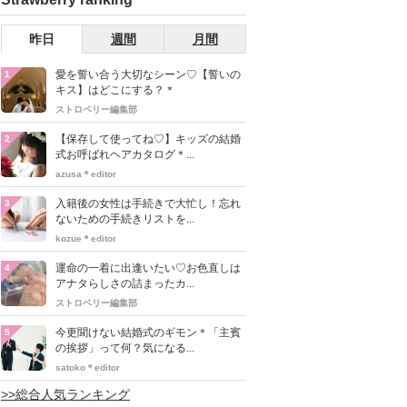
昨日
週間
月間
愛を誓い合う大切なシーン♡【誓いの
1
キス】はどこにする？＊
ストロベリー編集部
【保存して使ってね♡】キッズの結婚
2
式お呼ばれヘアカタログ＊...
azusa＊editor
入籍後の女性は手続きで大忙し！忘れ
3
ないための手続きリストを...
kozue＊editor
運命の一着に出逢いたい♡お色直しは
4
アナタらしさの詰まったカ...
ストロベリー編集部
今更聞けない結婚式のギモン＊「主賓
5
の挨拶」って何？気になる...
satoko＊editor
>>総合人気ランキング