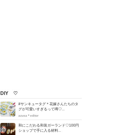
DIY ♡
#サンキュータグ＊花嫁さんたちのタ
グが可愛いすぎるって噂♡...
azusa＊editor
和にこだわる和装ガーランド♡100円
ショップで手に入る材料...