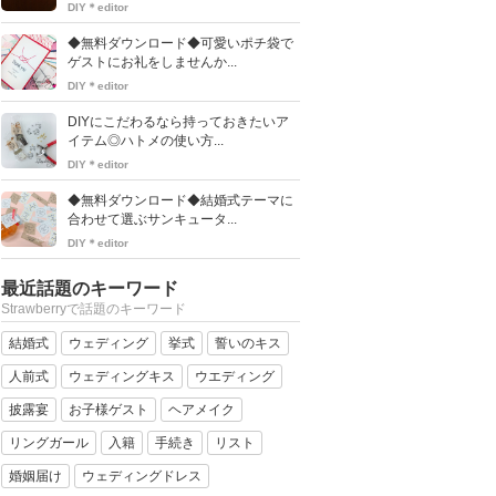
DIY＊editor
◆無料ダウンロード◆可愛いポチ袋で
ゲストにお礼をしませんか...
DIY＊editor
DIYにこだわるなら持っておきたいア
イテム◎ハトメの使い方...
DIY＊editor
◆無料ダウンロード◆結婚式テーマに
合わせて選ぶサンキュータ...
DIY＊editor
最近話題のキーワード
Strawberryで話題のキーワード
結婚式
ウェディング
挙式
誓いのキス
人前式
ウェディングキス
ウエディング
披露宴
お子様ゲスト
ヘアメイク
リングガール
入籍
手続き
リスト
婚姻届け
ウェディングドレス