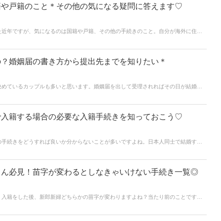
籍や戸籍のこと＊その他の気になる疑問に答えます♡
た近年ですが、気になるのは国籍や戸籍、その他の手続きのこと。自分が海外に住む
まれてくる子どものことなどはどうなるのでしょうか？一見全てにおいて手続きが必
。手続きが必要な場合とそうでない場合があります。また、住民票や年金などについ
の？婚姻届の書き方から提出先までを知りたい＊
決めているカップルも多いと思います。婚姻届を出して受理されればその日が結婚記
れてしまうので受理日がずれてしまうケースも…。今回は婚姻届の基本ご紹介させて
、提出先や必要な書類などもまとめてご紹介しますので、ぜひ参考にしてください
で入籍する場合の必要な入籍手続きを知っておこう♡
の手続きをどうすれば良いか分からないことが多いですよね。日本人同士で結婚する
、前もって準備をしておくことがとても重要です。この記事では、国際結婚にあたっ
ています＊これからの準備の参考にしてください♡
さん必見！苗字が変わるとしなきゃいけない手続き一覧◎
？入籍をした後、新郎新婦どちらかの苗字が変わりますよね？当たり前のことです
続きがたくさんあります！「しなければいけない手続きや、やることはなんとなくわ
だろう…」と迷ってしまう新郎新婦さんも多いのではないでしょうか？今回は入籍し
きをご紹介します♪