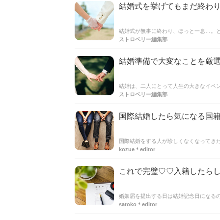
結婚式を挙げてもまだ終わり
結婚式が無事に終わり、ほっと一息…。
ート。新婚生活をスムーズに始めるため
ストロベリー編集部
式が終わったらやるべきことをリストア
結婚準備で大変なことを厳
結婚は、二人にとって人生の大きなイベ
す。
ストロベリー編集部
国際結婚したら気になる国
国際結婚をする人が珍しくなくなってき
手続きが必要そうですが、実はそうでも
kozue＊editor
これで完璧♡♡入籍したらし
婚姻届を提出する日は結婚記念日になるの
念日には変わりないですが、女性の場合
satoko＊editor
したら必要な手続き方法を詳しく解説して