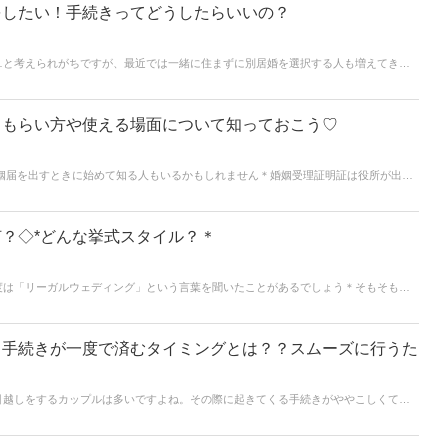
をしたい！手続きってどうしたらいいの？
…と考えられがちですが、最近では一緒に住まずに別居婚を選択する人も増えてきて
の都合でしばらく別居…という人など向けに、今回の記事では別居婚をするときの手
？もらい方や使える場面について知っておこう♡
婚姻届を出すときに始めて知る人もいるかもしれません＊婚姻受理証明証は役所が出し
あることを証明してくれる書類です。必要になる人もいれば必要のない人も。どんな場
してもらうのかなど婚姻受理証明証についてご紹介します♪
？◇*どんな挙式スタイル？＊
度は「リーガルウェディング」という言葉を聞いたことがあるでしょう＊そもそもリ
すか？今回はリーガルウェディングとは何か、また必要な手続きとメリットデメリッ
ェディングを検討している方は、ぜひ参考にしてみてくださいね♡
＊手続きが一度で済むタイミングとは？？スムーズに行うた
引越しをするカップルは多いですよね。その際に起きてくる手続きがややこしくて、
にいかないという人も多いのではないでしょうか。この記事では、そんな手間のかか
す＊結婚する日、引越しする日を迷っている人はぜひ参考にしてみてくださいね。