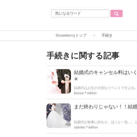
Strawberryトップ
手続き
手続きに関する記事
結婚式のキャンセル料はい
✳︎
結婚式は人生の大切なイベントですよね
ルを検討しなければならないケースもあ
kozue＊editor
がかかるの？」「全額支払わないといけ
発生するタイミングや相場、負担を抑え
まだ終わりじゃない！！結婚
結婚式が無事に終わり、ほっと一息…。
ート。新婚生活をスムーズに始めるため
satoko＊editor
式が終わったらやるべきことをリストア