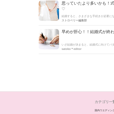
思っていたより多いかも！
♡
結婚すると、さまざまな手続きが必要に
とめてご紹介します。ぜひこの記事を参
ストロベリー編集部
早めが肝心！！結婚式が終
いざ結婚が決まると、結婚式に向けてバ
するだけでなく、新しい土地での生活に
satoko＊editor
て進めていかなければいけないことが、ま
さいね♪*。
カテゴリ一
国内ウエディン